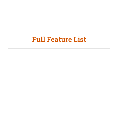
Full Feature List
79$!