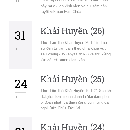
chương cuối của sách Khải Huyền trình
11 '10
bày mục đích vĩnh viễn và sự sắm sẵn
tuyệt vời của Đức Chúa…
Khải Huyền (26)
31
Thời Tận Thế Khải Huyền 20:1-15 Thiên
sứ đến từ trời cầm theo chìa khoá vực
10 '10
sâu không đáy (abyss 9:1-2) và sợi xiềng
lớn để trói satan giam vào…
Khải Huyền (25)
24
Thời Tận Thế Khải Huyền 19:1-21 Sau khi
Babylôn lớn, mệnh danh là ‘đại dâm phụ,’
10 '10
bị đoán phạt, cả thiên đàng vui mừng ca
ngợi Đức Chúa Trời “vì…
Khải Huyền (24)