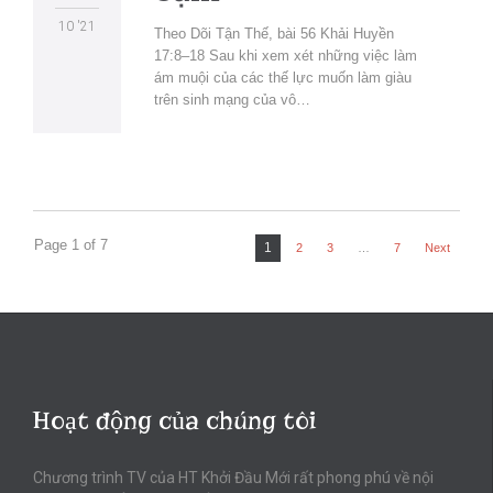
10 '21
Theo Dõi Tận Thế, bài 56 Khải Huyền
17:8–18 Sau khi xem xét những việc làm
ám muội của các thế lực muốn làm giàu
trên sinh mạng của vô…
Page 1 of 7
1
2
3
…
7
Next
Hoạt động của chúng tôi
Chương trình TV của HT Khởi Đầu Mới rất phong phú về nội