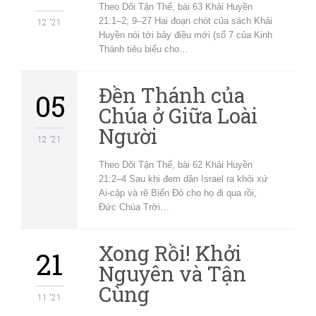
Theo Dõi Tận Thế, bài 63 Khải Huyền
21:1–2; 9–27 Hai đoạn chót của sách Khải
12 '21
Huyền nói tới bảy điều mới (số 7 của Kinh
Thánh tiêu biểu cho…
Đền Thánh của
05
Chúa ở Giữa Loài
Người
12 '21
Theo Dõi Tận Thế, bài 62 Khải Huyền
21:2–4 Sau khi đem dân Israel ra khỏi xứ
Ai-cập và rẽ Biển Đỏ cho họ đi qua rồi,
Đức Chúa Trời…
Xong Rồi! Khởi
21
Nguyên và Tận
Cùng
11 '21