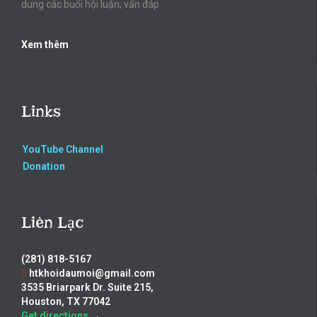
dung các buổi hội luận, vấn đáp.
Xem thêm
Links
YouTube Channel
Donation
Liên Lạc
(281) 818-5167
htkhoidaumoi@gmail.com
3535 Briarpark Dr. Suite 215,
Houston, TX 77042
Get directions
→