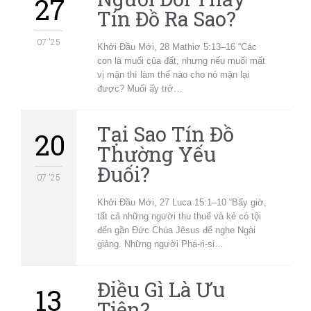
27
Tín Đồ Ra Sao?
07 '25
Khởi Đầu Mới, 28 Mathiơ 5:13–16 “Các
con là muối của đất, nhưng nếu muối mất
vị mặn thì làm thế nào cho nó mặn lại
được? Muối ấy trở…
Tại Sao Tín Đồ
20
Thường Yếu
Đuối?
07 '25
Khởi Đầu Mới, 27 Luca 15:1–10 “Bấy giờ,
tất cả những người thu thuế và kẻ có tội
đến gần Đức Chúa Jêsus để nghe Ngài
giảng. Những người Pha-ri-si…
Điều Gì Là Ưu
13
Tiên?