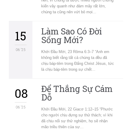
nên, vì chúng ta được nhiều người chứng
kiến vây quanh như đám mây rất lớn,
chúng ta cũng nên vứt bỏ mọi…
Làm Sao Có Đời
15
Sống Mới?
06 '25
Khởi Đầu Mới, 23 Rôma 6:3–7 “Anh em
không biết rằng tất cả chúng ta đều đã
chịu báp-têm trong Đấng Christ Jêsus, tức
là chịu báp-têm trong sự chết…
Để Thắng Sự Cám
08
Dỗ
06 '25
Khởi Đầu Mới, 22 Giacơ 1:12–15 “Phước
cho người chịu đựng sự thử thách; vì khi
đã chịu nổi sự thử nghiệm, họ sẽ nhận
mão triều thiên của sự…