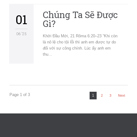
Chúng Ta Sẽ Được
01
Gì?
06 '25
Khởi Đầu Mới, 21 Rôma 6:20–23 “Khi còn
là nô lệ cho tội lỗi thì anh em được tự do
đối với sự công chính. Lúc ấy anh em
thu…
Page 1 of 3
1
2
3
Next