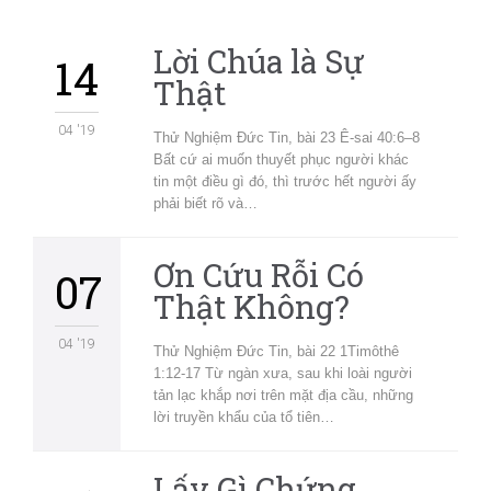
Lời Chúa là Sự
14
Thật
04 '19
Thử Nghiệm Đức Tin, bài 23 Ê-sai 40:6–8
Bất cứ ai muốn thuyết phục người khác
tin một điều gì đó, thì trước hết người ấy
phải biết rõ và…
Ơn Cứu Rỗi Có
07
Thật Không?
04 '19
Thử Nghiệm Đức Tin, bài 22 1Timôthê
1:12-17 Từ ngàn xưa, sau khi loài người
tản lạc khắp nơi trên mặt địa cầu, những
lời truyền khẩu của tổ tiên…
Lấy Gì Chứng