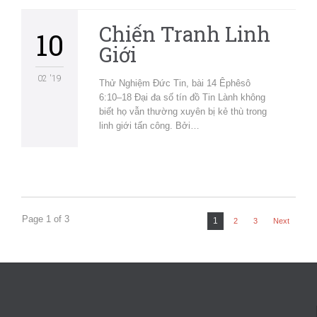
Chiến Tranh Linh
10
Giới
02 '19
Thử Nghiệm Đức Tin, bài 14 Êphêsô
6:10–18 Đại đa số tín đồ Tin Lành không
biết họ vẫn thường xuyên bị kẻ thù trong
linh giới tấn công. Bởi…
Page 1 of 3
1
2
3
Next