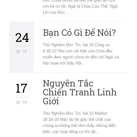
Đức Chúa Jesus đã đến thế gian để cứu
vớt kẻ có tội. Ngài là Chúa Cứu Thế, Ngôi
Lời của Đức…
Bạn Có Gì Để Nói?
24
Thử Nghiệm Đức Tin, bài 16 Công vụ:
4:18–22 Mọi con cái thật của Chúa đều
02 '19
muốn đem người chưa tin đến với Ngài và
hân hoan khi thấy Hội…
Nguyên Tắc
17
Chiến Tranh Linh
Giới
02 '19
Thử Nghiệm Đức Tin, bài 15 Mathiơ
18:18–20 Mặc dù thị giác thể chất của
chúng ta không thể nhìn thấy những diễn
biến, các hoạt động có khi rất…