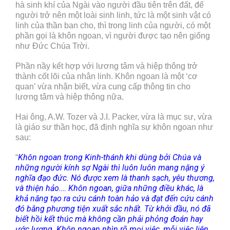
hà sinh khí của Ngài vào người đầu tiên trên đất, để
người trở nên một loài sinh linh, tức là một sinh vật có
linh của thần ban cho, thì trong linh của người, có một
phần gọi là khôn ngoan, vì người được tạo nên giống
như Đức Chúa Trời.
Phần nầy kết hợp với lương tâm và hiệp thông trở
thành cốt lõi của nhân linh. Khôn ngoan là một ‘cơ
quan’ vừa nhận biết, vừa cung cấp thông tin cho
lương tâm và hiệp thông nữa.
Hai ông, A.W. Tozer và J.I. Packer, vừa là mục sư, vừa
là giáo sư thần học, đã định nghĩa sự khôn ngoan như
sau:
Khôn ngoan trong Kinh-thánh khi dùng bởi Chúa và
“
những người kính sợ Ngài thì luôn luôn mang nặng ý
nghĩa đạo đức. Nó được xem là thanh sạch, yêu thương,
và thiện hảo.… Khôn ngoan, giữa những điều khác, là
khả năng tạo ra cứu cánh toàn hảo và đạt đến cứu cánh
đó bằng phương tiện xuất sắc nhất. Từ khởi đầu, nó đã
biết hồi kết thúc mà không cần phải phỏng đoán hay
ước lượng. Khôn ngoan nhìn rõ mọi việc, mỗi việc liên