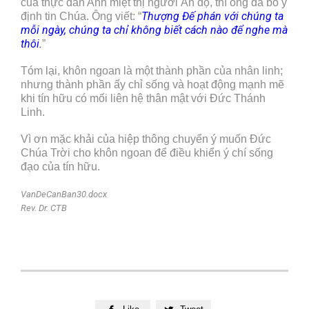
của thực dân Anh miệt thị người Ấn độ, thì ông đã bỏ ý
Thượng Đế phán với chúng ta
định tin Chúa. Ông viết: “
mỗi ngày, chúng ta chỉ không biết cách nào để nghe mà
thôi.
”
Tóm lại, khôn ngoan là một thành phần của nhân linh;
nhưng thành phần ấy chỉ sống và hoạt động mạnh mẽ
khi tín hữu có mối liên hệ thân mật với Đức Thánh
Linh.
Vì ơn mặc khải của hiệp thông chuyển ý muốn Đức
Chúa Trời cho khôn ngoan để điều khiển ý chí sống
đạo của tín hữu.
VanDeCanBan30.docx
Rev. Dr. CTB