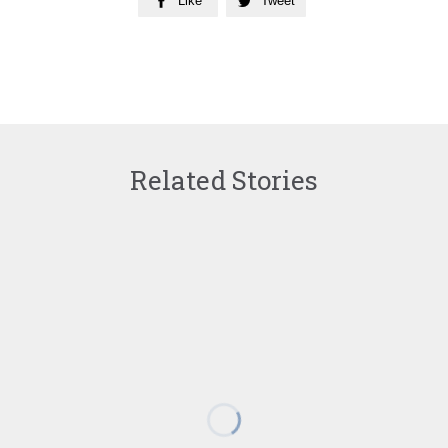
Like
Tweet


Related Stories