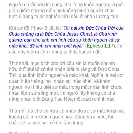
Người có tật nói dối cũng cho là họ khôn ngoan, vì giỏi
giấu giếm những điều họ không muốn người khác
biết. Chúng ta sẽ nghiên cứu sâu ở phần lương tâm.
Tôi nài xin Đức Chúa Trời của
Khi sứ đồ Phao-lô tiết lộ: “
Chúa chúng ta là Đức Chúa Jesus Christ, là Cha vinh
quang, ban cho anh em linh của sự khôn ngoan và sự
mặc khải, để anh em nhận biết Ngài
” (
Êphêsô 1:17
), thì
câu nầy mở ra cho chúng ta thấy hai vấn đề:
Thứ nhất, mục đích của lời cầu xin là muốn cho tín
hữu ở Êphêsô có thể nhận biết rõ ràng về Đức Chúa
Trời qua linh khôn ngoan và mặc khải. Nghĩa là hai cơ
quan hiệp thông, nơi nhận sự mặc khải, và khôn
ngoan, nơi hiểu biết sự thật, trong một nhân linh chưa
nhận lãnh sự sống mới, thì người ấy không có khả
năng nhận biết Đấng Tạo Hóa một cách chính xác.
Thứ nhì, dù cho tín hữu có nhận được sự mặc khải mà
không có linh khôn ngoan hoạt động hữu hiệu, thì
chắc sẽ sa vào sự mê tín trầm trọng.