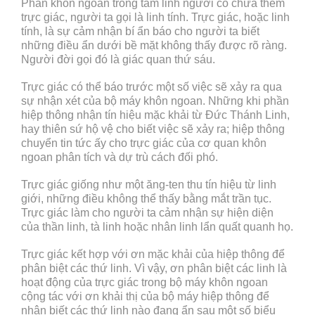
Phần khôn ngoan trong tâm linh người có chứa thêm
trực giác, người ta gọi là linh tính. Trực giác, hoặc linh
tính, là sự cảm nhận bí ẩn báo cho người ta biết
những điều ẩn dưới bề mặt không thấy được rõ ràng.
Người đời gọi đó là giác quan thứ sáu.
Trực giác có thể báo trước một số việc sẽ xảy ra qua
sự nhận xét của bộ máy khôn ngoan. Những khi phần
hiệp thông nhận tín hiệu mặc khải từ Đức Thánh Linh,
hay thiên sứ hộ vệ cho biết việc sẽ xảy ra; hiệp thông
chuyển tin tức ấy cho trực giác của cơ quan khôn
ngoan phân tích và dự trù cách đối phó.
Trực giác giống như một ăng-ten thu tín hiệu từ linh
giới, những điều không thể thấy bằng mắt trần tục.
Trực giác làm cho người ta cảm nhận sự hiện diện
của thần linh, tà linh hoặc nhân linh lẩn quất quanh họ.
Trực giác kết hợp với ơn mặc khải của hiệp thông để
phân biệt các thứ linh. Vì vậy, ơn phân biệt các linh là
hoạt động của trực giác trong bộ máy khôn ngoan
cộng tác với ơn khải thị của bộ máy hiệp thông để
nhận biết các thứ linh nào đang ẩn sau một số biểu