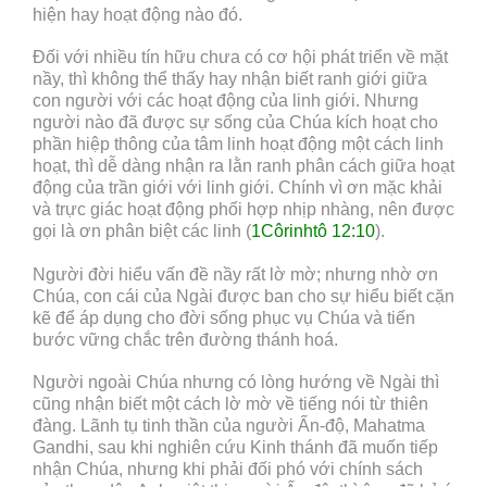
hiện hay hoạt động nào đó.
Đối với nhiều tín hữu chưa có cơ hội phát triển về mặt
nầy, thì không thể thấy hay nhận biết ranh giới giữa
con người với các hoạt động của linh giới. Nhưng
người nào đã được sự sống của Chúa kích hoạt cho
phần hiệp thông của tâm linh hoạt động một cách linh
hoạt, thì dễ dàng nhận ra lằn ranh phân cách giữa hoạt
động của trần giới với linh giới. Chính vì ơn mặc khải
và trực giác hoạt động phối hợp nhịp nhàng, nên được
gọi là ơn phân biệt các linh (
1Côrinhtô 12:10
).
Người đời hiểu vấn đề nầy rất lờ mờ; nhưng nhờ ơn
Chúa, con cái của Ngài được ban cho sự hiểu biết cặn
kẽ để áp dụng cho đời sống phục vụ Chúa và tiến
bước vững chắc trên đường thánh hoá.
Người ngoài Chúa nhưng có lòng hướng về Ngài thì
cũng nhận biết một cách lờ mờ về tiếng nói từ thiên
đàng. Lãnh tụ tinh thần của người Ấn-độ, Mahatma
Gandhi, sau khi nghiên cứu Kinh thánh đã muốn tiếp
nhận Chúa, nhưng khi phải đối phó với chính sách