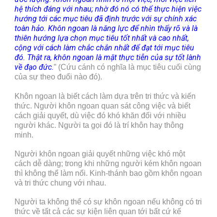
hệ thích đáng với nhau; nhờ đó nó có thể thực hiện việc
hướng tới các mục tiêu đã định trước với sự chính xác
toàn hảo. Khôn ngoan là năng lực để nhìn thấy rõ và là
thiên hướng lựa chọn mục tiêu tốt nhất và cao nhất,
cộng với cách làm chắc chắn nhất để đạt tới mục tiêu
đó. Thật ra, khôn ngoan là mặt thực tiễn của sự tốt lành
về đạo đức.
” (Cứu cánh có nghĩa là mục tiêu cuối cùng
của sự theo đuổi nào đó).
Khôn ngoan là biết cách làm dựa trên tri thức và kiến
thức. Người khôn ngoan quan sát công việc và biết
cách giải quyết, dù việc đó khó khăn đối với nhiều
người khác. Người ta gọi đó là trí khôn hay thông
minh.
Người khôn ngoan giải quyết những việc khó một
cách dễ dàng; trong khi những người kém khôn ngoan
thì không thể làm nổi. Kinh-thánh bao gồm khôn ngoan
và tri thức chung với nhau.
Người ta không thể có sự khôn ngoan nếu không có tri
thức về tất cả các sự kiện liên quan tới bất cứ kế