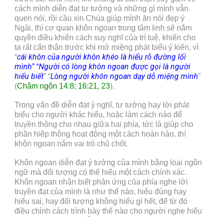
cách mình diễn đạt tư tưởng và những gì mình vẫn
quen nói, rồi cầu xin Chúa giúp mình ăn nói đẹp ý
Ngài, thì cơ quan khôn ngoan trong tâm linh sẽ nắm
quyền điều khiển cách suy nghĩ của trí tuệ, khiến cho
ta rất cẩn thận trước khi mở miệng phát biểu ý kiến, vì
cái khôn của người khôn khéo là hiểu rõ đường lối
“
mình
Người có lòng khôn ngoan được gọi là người
” “
hiểu biết
Lòng người khôn ngoan dạy dỗ miệng mình
” “
”
(
Châm ngôn 14:8; 16:21, 23
).
Trong vấn đề diễn đạt ý nghĩ, tư tưởng hay lời phát
biểu cho người khác hiểu, hoặc làm cách nào để
truyền thông cho nhau giữa hai phía, tức là giúp cho
phần hiệp thông hoạt động một cách hoàn hảo, thì
khôn ngoan nắm vai trò chủ chốt.
Khôn ngoan diễn đạt ý tưởng của mình bằng loại ngôn
ngữ mà đối tượng có thể hiểu một cách chính xác.
Khôn ngoan nhận biết phản ứng của phía nghe lời
truyền đạt của mình là như thế nào, hiểu đúng hay
hiểu sai, hay đối tượng không hiểu gì hết, để từ đó
điều chỉnh cách trình bày thế nào cho người nghe hiểu