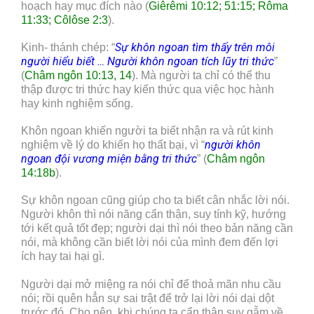
hoạch hay mục đích nào (
Giêrêmi 10:12; 51:15; Rôma
11:33; Côlôse 2:3
).
Sự khôn ngoan tìm thấy trên môi
Kinh- thánh chép: “
người hiểu biết … Người khôn ngoan tích lũy tri thức
”
(
Châm ngôn 10:13, 14
). Mà người ta chỉ có thể thu
thập được tri thức hay kiến thức qua việc học hành
hay kinh nghiệm sống.
Khôn ngoan khiến người ta biết nhận ra và rút kinh
người khôn
nghiệm về lý do khiến họ thất bại, vì “
ngoan đội vương miện bằng tri thức
” (
Châm ngôn
14:18b
).
Sự khôn ngoan cũng giúp cho ta biết cân nhắc lời nói.
Người khôn thì nói năng cẩn thận, suy tính kỹ, hướng
tới kết quả tốt đẹp; người dại thì nói theo bản năng cần
nói, mà không cần biết lời nói của mình đem đến lợi
ích hay tai hại gì.
Người dại mở miệng ra nói chỉ để thoả mãn nhu cầu
nói; rồi quên hẳn sự sai trật để trở lại lời nói dại dột
trước đó. Cho nên, khi chúng ta cẩn thận suy gẫm về