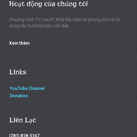
Hoạt động của chúng tôi
Chương trình TV của HT Khởi Đầu Mới rất phong phú về nội
dung các buổi hội luận, vấn đáp.
Xem thêm
Links
YouTube Channel
Donation
Liên Lạc
(281) 818-5167