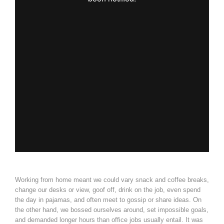
Working from home meant we could vary snack and coffee breaks,
change our desks or view, goof off, drink on the job, even spend
the day in pajamas, and often meet to gossip or share ideas. On
the other hand, we bossed ourselves around, set impossible goals,
and demanded longer hours than office jobs usually entail. It was