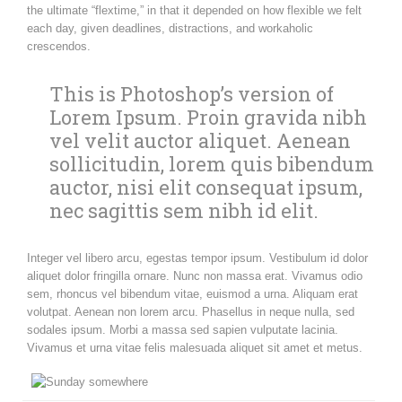
the ultimate “flextime,” in that it depended on how flexible we felt
each day, given deadlines, distractions, and workaholic
crescendos.
This is Photoshop’s version of
Lorem Ipsum. Proin gravida nibh
vel velit auctor aliquet. Aenean
sollicitudin, lorem quis bibendum
auctor, nisi elit consequat ipsum,
nec sagittis sem nibh id elit.
Integer vel libero arcu, egestas tempor ipsum. Vestibulum id dolor
aliquet dolor fringilla ornare. Nunc non massa erat. Vivamus odio
sem, rhoncus vel bibendum vitae, euismod a urna. Aliquam erat
volutpat. Aenean non lorem arcu. Phasellus in neque nulla, sed
sodales ipsum. Morbi a massa sed sapien vulputate lacinia.
Vivamus et urna vitae felis malesuada aliquet sit amet et metus.