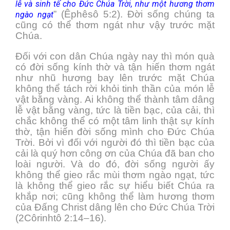
lễ và sinh tế cho Đức Chúa Trời, như một hương thơm
” (Êphêsô 5:2). Đời sống chúng ta
ngào ngạt
cũng có thể thơm ngát như vậy trước mặt
Chúa.
Đối với con dân Chúa ngày nay thì món quà
có đời sống kính thờ và tận hiến thơm ngát
như nhũ hương bay lên trước mặt Chúa
không thể tách rời khỏi tinh thần của món lễ
vật bằng vàng. Ai không thể thành tâm dâng
lễ vật bằng vàng, tức là tiền bạc, của cải, thì
chắc không thể có một tâm linh thật sự kính
thờ, tận hiến đời sống mình cho Đức Chúa
Trời. Bởi vì đối với người đó thì tiền bạc của
cải là quý hơn công ơn của Chúa đã ban cho
loài người. Và do đó, đời sống người ấy
không thể gieo rắc mùi thơm ngào ngạt, tức
là không thể gieo rắc sự hiểu biết Chúa ra
khắp nơi; cũng không thể làm hương thơm
của Đấng Christ dâng lên cho Đức Chúa Trời
(2Côrinhtô 2:14–16).