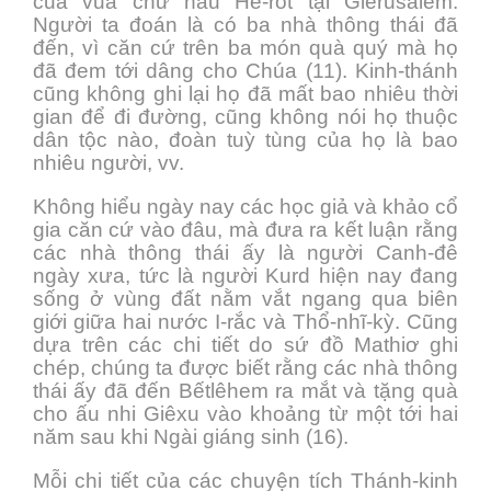
của vua chư hầu Hê-rốt tại Giêrusalem.
Người ta đoán là có ba nhà thông thái đã
đến, vì căn cứ trên ba món quà quý mà họ
đã đem tới dâng cho Chúa (11). Kinh-thánh
cũng không ghi lại họ đã mất bao nhiêu thời
gian để đi đường, cũng không nói họ thuộc
dân tộc nào, đoàn tuỳ tùng của họ là bao
nhiêu người, vv.
Không hiểu ngày nay các học giả và khảo cổ
gia căn cứ vào đâu, mà đưa ra kết luận rằng
các nhà thông thái ấy là người Canh-đê
ngày xưa, tức là người Kurd hiện nay đang
sống ở vùng đất nằm vắt ngang qua biên
giới giữa hai nước I-rắc và Thổ-nhĩ-kỳ. Cũng
dựa trên các chi tiết do sứ đồ Mathiơ ghi
chép, chúng ta được biết rằng các nhà thông
thái ấy đã đến Bếtlêhem ra mắt và tặng quà
cho ấu nhi Giêxu vào khoảng từ một tới hai
năm sau khi Ngài giáng sinh (16).
Mỗi chi tiết của các chuyện tích Thánh-kinh