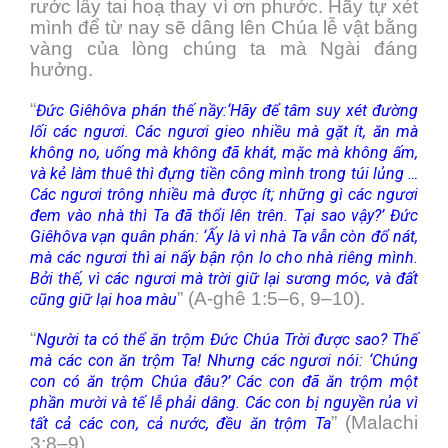
rước lấy tai hoạ thay vì ơn phước. Hãy tự xét
mình để từ nay sẽ dâng lên Chúa lễ vật bằng
vàng của lòng chúng ta mà Ngài đáng
hưởng.
“
Đức Giêhôva phán thế nầy:‘Hãy để tâm suy xét đường
lối các ngươi. Các ngươi gieo nhiều mà gặt ít, ăn mà
không no, uống mà không đã khát, mặc mà không ấm,
và kẻ làm thuê thì đựng tiền công mình trong túi lủng …
Các ngươi trông nhiều mà được ít; những gì các ngươi
đem vào nhà thì Ta đã thổi lên trên. Tại sao vậy?’ Đức
Giêhôva vạn quân phán: ‘Ấy là vì nhà Ta vẫn còn đổ nát,
mà các ngươi thì ai nấy bận rộn lo cho nhà riêng mình.
Bởi thế, vì các ngươi mà trời giữ lại sương móc, và đất
” (A-ghê 1:5–6, 9–10).
cũng giữ lại hoa màu
“
Người ta có thể ăn trộm Đức Chúa Trời được sao? Thế
mà các con ăn trộm Ta! Nhưng các ngươi nói: ‘Chúng
con có ăn trộm Chúa đâu?’ Các con đã ăn trộm một
phần mười và tế lễ phải dâng. Các con bị nguyền rủa vì
” (Malachi
tất cả các con, cả nước, đều ăn trộm Ta
3:8–9).