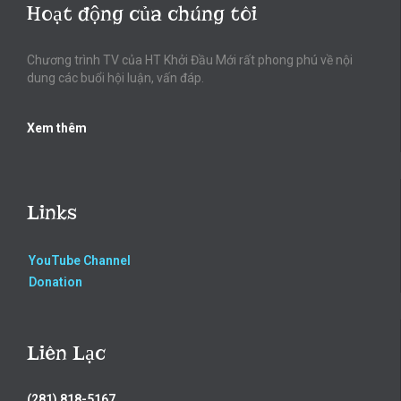
Hoạt động của chúng tôi
Chương trình TV của HT Khởi Đầu Mới rất phong phú về nội
dung các buổi hội luận, vấn đáp.
Xem thêm
Links
YouTube Channel
Donation
Liên Lạc
(281) 818-5167