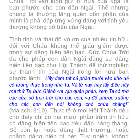
Chúa Trời vẫn luôn giữ lời hứa của Ngài là
ban phước cho con dân Ngài. Thế nhưng
chúng ta thường lãng quên bổn phận của
mình là phải đáp ứng xứng đáng với tình yêu
thương không bờ bến của Ngài.
Tính tình và thái độ vô ơn của nhiều tín hữu
đối với Chúa không thể giấu giếm được
trong sự dâng hiến tiền bạc. Đức Chúa Trời
đã cho phép con dân Ngài dùng sự dâng
hiến tiền bạc cho Hội Thánh để thử nghiệm
sự thành tín của Ngài trong lời hứa ban
phước lành: “
Hãy đem tất cả phần mười vào kho để
có lương thực trong nhà Ta. Và từ nay, hãy lấy điều nầy
mà thử Ta, Đức Giêhô -va vạn quân phán, xem Ta có mở
các cửa sổ trên trời cho các con, và đổ phước xuống
”
cho các con đến nỗi không chỗ chứa chăng!
(Malachi 3:10). Thực tế ở mọi Hội Thánh đều
cho thấy chỉ có hai mươi phần trăm tín hữu
có dâng hiến tiền bạc đều đặn hàng tháng.
Số còn lại hoặc dâng thất thường, hoặc
chẳng dâng hiến gì hết. Tuy nhiên, không