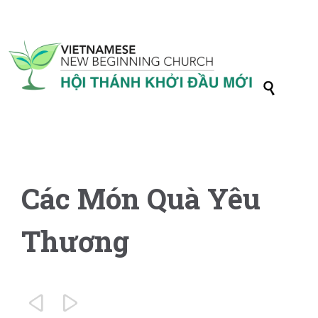

Các Món Quà Yêu
Thương

