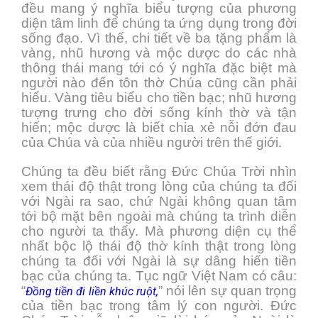
đều mang ý nghĩa biểu tượng của phương
diện tâm linh để chúng ta ứng dụng trong đời
sống đạo. Vì thế, chi tiết về ba tặng phẩm là
vàng, nhũ hương và mộc dược do các nhà
thông thái mang tới có ý nghĩa đặc biệt mà
người nào đến tôn thờ Chúa cũng cần phải
hiểu. Vàng tiêu biểu cho tiền bạc; nhũ hương
tượng trưng cho đời sống kính thờ và tận
hiến; mộc dược là biết chia xẻ nỗi đớn đau
của Chúa và của nhiều người trên thế giới.
Chúng ta đều biết rằng Đức Chúa Trời nhìn
xem thái độ thật trong lòng của chúng ta đối
với Ngài ra sao, chứ Ngài không quan tâm
tới bộ mặt bên ngoài mà chúng ta trình diễn
cho người ta thấy. Mà phương diện cụ thể
nhất bộc lộ thái độ thờ kính thật trong lòng
chúng ta đối với Ngài là sự dâng hiến tiền
bạc của chúng ta. Tục ngữ Việt Nam có câu:
“
” nói lên sự quan trọng
Đồng tiền đi liền khúc ruột,
của tiền bạc trong tâm lý con người. Đức