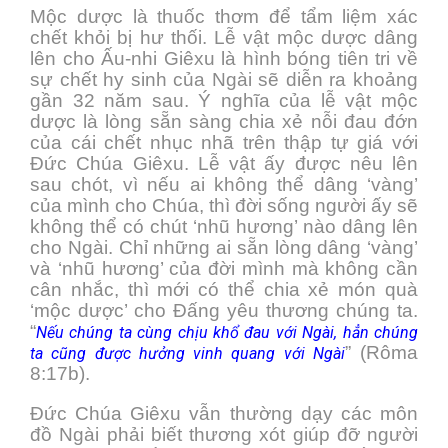
Mộc dược là thuốc thơm để tẩm liệm xác
chết khỏi bị hư thối. Lễ vật mộc dược dâng
lên cho Ấu-nhi Giêxu là hình bóng tiên tri về
sự chết hy sinh của Ngài sẽ diễn ra khoảng
gần 32 năm sau. Ý nghĩa của lễ vật mộc
dược là lòng sẵn sàng chia xẻ nỗi đau đớn
của cái chết nhục nhã trên thập tự giá với
Đức Chúa Giêxu. Lễ vật ấy được nêu lên
sau chót, vì nếu ai không thể dâng ‘vàng’
của mình cho Chúa, thì đời sống người ấy sẽ
không thể có chút ‘nhũ hương’ nào dâng lên
cho Ngài. Chỉ những ai sẵn lòng dâng ‘vàng’
và ‘nhũ hương’ của đời mình mà không cần
cân nhắc, thì mới có thể chia xẻ món quà
‘mộc dược’ cho Đấng yêu thương chúng ta.
“
Nếu chúng ta cùng chịu khổ đau với Ngài, hẳn chúng
” (Rôma
ta cũng được hưởng vinh quang với Ngài
8:17b).
Đức Chúa Giêxu vẫn thường dạy các môn
đồ Ngài phải biết thương xót giúp đỡ người