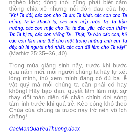
nghèo khó; đồng thời cũng phải biết cảm
thông chia xẻ những nỗi đớn đau của họ.
“
Khi Ta đói, các con cho Ta ăn; Ta khát, các con cho Ta
uống; Ta là khách lạ, các con tiếp rước Ta; Ta trần
truồng, các con mặc cho Ta; ta đau yếu, các con thăm
Ta; Ta bị tù, các con viếng Ta.…Thật, Ta bảo các con, hễ
các con làm như thế cho một trong những anh em Ta
”
đây, dù là người nhỏ nhất, các con đã làm cho Ta vậy!
(Mathiơ 25:35–36, 40).
Trong mùa giáng sinh nầy, trước khi bước
qua năm mới, mỗi người chúng ta hãy tự xét
lòng mình, thử xem mình đang có đủ ba lễ
vật quý mà mỗi chúng ta cần phải có hay
không! Hãy bạo dạn, quyết tâm làm một sự
thay đổi toàn diện để chấn chỉnh đời sống
tâm linh trước khi quá trễ. Kẻo công khó theo
Chúa của chúng ta trước nay trở nên vô ích
chăng!
CacMonQuaYeuThuong.docx