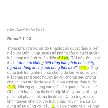
Nắm Vững Niềm Tin, bài 16
Rôma 7:1–13
Trong phần trước, sứ đồ Phaolô xác quyết rằng ai liên
hiệp với Đức Chúa Jesus thì không còn ở dưới quyền
luật pháp mà ở dưới ân điển (
6:14b
). Tới đây, ông giải
Anh em không biết rằng luật pháp chỉ cai trị
thích: “
người ta đang khi họ còn sống thôi sao?
” (
7:1b
). Ông
dùng tình trạng phụ nữ có chồng để làm ví dụ về việc
luật pháp ràng buộc người ấy với chồng; nếu chồng
chết thì phụ nữ ấy được giải thoát khỏi sự ràng buộc
(
2–3
). Nhưng áp dụng vào mối liên quan giữa con cái
Chúa với luật pháp thì hơi khập khiễng; bởi vì không
phải luật pháp chết, mà tín đồ của Chúa (người vợ)
tình nguyện chết đối với luật pháp. Tuy nhiên, sự áp
dụng đó lại đúng với câu (
1
). Vì khi chúng ta bị kể như