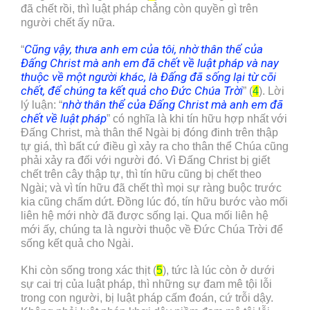
đã chết rồi, thì luật pháp chẳng còn quyền gì trên
người chết ấy nữa.
Cũng vậy, thưa anh em của tôi, nhờ thân thể của
“
Đấng Christ mà anh em đã chết về luật pháp và nay
thuộc về một người khác, là Đấng đã sống lại từ cõi
chết, để chúng ta kết quả cho Đức Chúa Trời
” (
4
). Lời
nhờ thân thể của Đấng Christ mà anh em đã
lý luận: “
chết về luật pháp
” có nghĩa là khi tín hữu hợp nhất với
Đấng Christ, mà thân thể Ngài bị đóng đinh trên thập
tự giá, thì bất cứ điều gì xảy ra cho thân thể Chúa cũng
phải xảy ra đối với người đó. Vì Đấng Christ bị giết
chết trên cây thập tự, thì tín hữu cũng bị chết theo
Ngài; và vì tín hữu đã chết thì mọi sự ràng buộc trước
kia cũng chấm dứt. Đồng lúc đó, tín hữu bước vào mối
liên hệ mới nhờ đã được sống lại. Qua mối liên hệ
mới ấy, chúng ta là người thuộc về Đức Chúa Trời để
sống kết quả cho Ngài.
Khi còn sống trong xác thịt (
5
), tức là lúc còn ở dưới
sự cai trị của luật pháp, thì những sự đam mê tội lỗi
trong con người, bị luật pháp cấm đoán, cứ trỗi dậy.