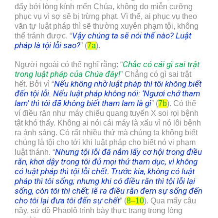
đẩy bởi lòng kính mến Chúa, không do miễn cưỡng
phục vụ vì sợ sẽ bị trừng phạt. Vì thế, ai phục vụ theo
văn tự luật pháp thì sẽ thường xuyên phạm tội, không
Vậy chúng ta sẽ nói thế
nào
? Luật
thể tránh được. “
pháp là tội lỗi sao?
” (
7a
).
Chắc có cái gì sai trật
Người ngoài có thể nghĩ rằng: “
trong luật pháp của Chúa đây!
” Chẳng có gì sai trật
N
ếu không nhờ luật pháp thì tôi không biết
hết. Bởi vì “
đến tội lỗi. Nếu luật pháp không nói:
‘
Ngươi chớ tham
lam
‘
thì tôi đã không biết tham lam là gì
” (
7b
). Có thể
ví điều răn như máy chiếu quang tuyến X soi rọi bệnh
tật khó thấy. Không ai nói cái máy là xấu vì nó lôi bệnh
ra ánh sáng. Có rất nhiều thứ mà chúng ta không biết
chúng là tội cho tới khi luật pháp cho biết nó vi phạm
Nhưng tội lỗi đã nắm lấy cơ hội trong điều
luật thánh. “
răn, khơi dậy trong tôi đủ mọi thứ tham dục, vì không
có luật pháp thì tội lỗi chết
Trước kia, không có luật
.
pháp thì tôi sống; nhưng khi có điều răn thì tội lỗi lại
sống, còn tôi thì chết; lẽ ra điều răn đem sự sống đến
cho tôi lại đưa tôi đến sự chết
” (
8–10
). Qua mấy câu
nầy, sứ đồ Phaolô trình bày thực trạng trong lòng