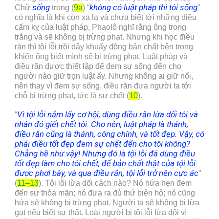
sống
không có luật pháp thì tôi sống
Chữ
trong (
9a
) “
”
có nghĩa là khi còn xa lạ và chưa biết tới những điều
cấm kỵ của luật pháp, Phaolô nghĩ rằng ông trong
trắng và sẽ không bị trừng phạt. Nhưng khi học điều
răn thì tội lỗi trồi dậy khuấy động bản chất bên trong
khiến ông biết mình sẽ bị trừng phạt. Luật pháp và
điều răn được thiết lập để đem sự sống đến cho
người nào giữ trọn luật ấy. Nhưng không ai giữ nổi,
nên thay vì đem sự sống, điều răn đưa người ta tới
chỗ bị trừng phạt, tức là sự chết (
10
).
Vì tội lỗi nắm lấy cơ hội, dùng điều răn lừa dối tôi và
“
nhân đó giết chết tôi. Cho nên, luật pháp là thánh,
điều răn cũng là thánh, công chính
,
và tốt đẹp. Vậy, có
phải điều tốt đẹp đem sự chết đến cho tôi không?
Chẳng hề như vậy! Nhưng đó là tội lỗi đã dùng điều
tốt đẹp làm cho tôi chết, để bản chất thật của tội lỗi
được phơi bày, và qua điều răn, tội lỗi trở nên cực
ác
”
(
11–13
). Tội lỗi lừa dối cách nào? Nó hứa hẹn đem
đến sự thỏa mãn; nó đưa ra đủ thứ biện hộ; nó cũng
hứa sẽ không bị trừng phạt. Người ta sẽ không bị lừa
gạt nếu biết sự thật. Loài người bị tội lỗi lừa dối vì