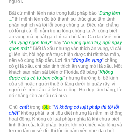
người.
Đừng làm
Bất cứ mệnh lệnh nào trong luật pháp bảo “
…
” thì mệnh lệnh đó trở thành sự thúc giục tâm tánh
phản nghịch và tội lỗi trong chúng ta. Điều răn chẳng
có lỗi gì cả, lỗi nằm trong lòng chúng ta. Ai cũng biết
ăn vụng mà bị bắt gặp thì xấu hổ lắm. Ca dao Việt nói
Ăn vụng ngon thay!
Ăn vụng quen tay, ngủ ngày
“
” hay “
quen mắt.
” Biết là xấu nhưng vẫn thích ăn vụng, vì cái
gì lén lút, hồi hộp mà thực hiện được thì rất thỏa mãn,
đừng ăn vụng
nên vô cùng hấp dẫn. Lời răn “
” chẳng
có gì là xấu, chỉ bản tính thích ăn vụng mới là xấu. Một
Không
khách sạn nằm sát biển ở Florida đề bảng “
được câu cá từ ban công!
” nhưng thường bị bể kính
cửa sổ hoặc người thuê ở tầng dưới bị quấy rầy, vì
người ở trên câu cá từ ban công. Họ dẹp tấm bảng, từ
đó chẳng còn ai câu cá nữa.
chết
V
ì không có luật pháp thì tội lỗi
Chữ
trong (
8b
): “
chết
” không phải là bị tiêu diệt nhưng là nằm im không
hoạt động. Không có luật pháp nghĩa là khi chưa biết
tinh thần của luật pháp, trước khi nó chiếu vào lòng và
lương tâm vị sứ đồ, thì tội lỗi nằm yên như đã chết.