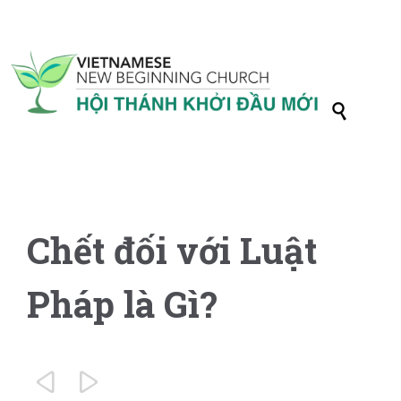

Chết đối với Luật
Pháp là Gì?

