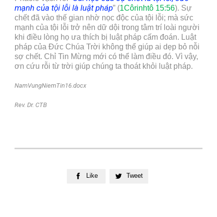
mạnh của tội lỗi là luật pháp
” (
1Côrinhtô 15:56
). Sự
chết đã vào thế gian nhờ nọc độc của tội lỗi; mà sức
mạnh của tội lỗi trở nên dữ dội trong tâm trí loài người
khi điều lòng họ ưa thích bị luật pháp cấm đoán. Luật
pháp của Đức Chúa Trời không thể giúp ai dẹp bỏ nỗi
sợ chết. Chỉ Tin Mừng mới có thể làm điều đó. Vì vậy,
ơn cứu rỗi từ trời giúp chúng ta thoát khỏi luật pháp.
NamVungNiemTin16.docx
Rev. Dr. CTB
Like
Tweet

