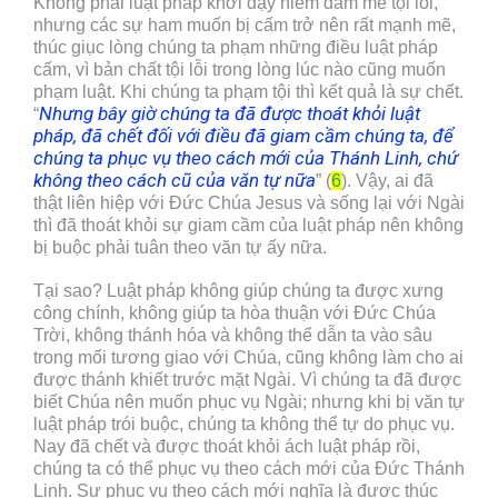
Không phải luật pháp khơi dậy niềm đam mê tội lỗi,
nhưng các sự ham muốn bị cấm trở nên rất mạnh mẽ,
thúc giục lòng chúng ta phạm những điều luật pháp
cấm, vì bản chất tội lỗi trong lòng lúc nào cũng muốn
phạm luật. Khi chúng ta phạm tội thì kết quả là sự chết.
Nhưng bây giờ chúng ta đã được thoát khỏi luật
“
pháp, đã chết đối với điều đã giam cầm chúng ta, để
chúng ta phục vụ theo cách mới của Thánh Linh, chứ
không theo cách cũ của văn tự nữa
” (
6
). Vậy, ai đã
thật liên hiệp với Đức Chúa Jesus và sống lại với Ngài
thì đã thoát khỏi sự giam cầm của luật pháp nên không
bị buộc phải tuân theo văn tự ấy nữa.
Tại sao? Luật pháp không giúp chúng ta được xưng
công chính, không giúp ta hòa thuận với Đức Chúa
Trời, không thánh hóa và không thể dẫn ta vào sâu
trong mối tương giao với Chúa, cũng không làm cho ai
được thánh khiết trước mặt Ngài. Vì chúng ta đã được
biết Chúa nên muốn phục vụ Ngài; nhưng khi bị văn tự
luật pháp trói buộc, chúng ta không thể tự do phục vụ.
Nay đã chết và được thoát khỏi ách luật pháp rồi,
chúng ta có thể phục vụ theo cách mới của Đức Thánh
Linh. Sự phục vụ theo cách mới nghĩa là được thúc