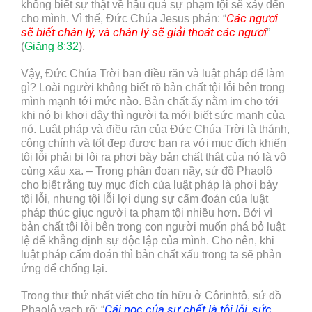
không biết sự thật về hậu quả sự phạm tội sẽ xảy đến
Các ngươi
cho mình. Vì thế, Đức Chúa Jesus phán: “
sẽ biết chân lý, và chân lý sẽ giải thoát các ngươi
”
(
Giăng 8:32
).
Vậy, Đức Chúa Trời ban điều răn và luật pháp để làm
gì? Loài người không biết rõ bản chất tội lỗi bên trong
mình mạnh tới mức nào. Bản chất ấy nằm im cho tới
khi nó bị khơi dậy thì người ta mới biết sức mạnh của
nó. Luật pháp và điều răn của Đức Chúa Trời là thánh,
công chính và tốt đẹp được ban ra với mục đích khiến
tội lỗi phải bị lôi ra phơi bày bản chất thật của nó là vô
cùng xấu xa. – Trong phân đoạn nầy, sứ đồ Phaolô
cho biết rằng tuy mục đích của luật pháp là phơi bày
tội lỗi, nhưng tội lỗi lợi dụng sự cấm đoán của luật
pháp thúc giục người ta phạm tội nhiều hơn. Bởi vì
bản chất tội lỗi bên trong con người muốn phá bỏ luật
lệ để khẳng định sự độc lập của mình. Cho nên, khi
luật pháp cấm đoán thì bản chất xấu trong ta sẽ phản
ứng để chống lại.
Trong thư thứ nhất viết cho tín hữu ở Côrinhtô, sứ đồ
Cái nọc của sự chết là tội lỗi, sức
Phaolô vạch rõ: “