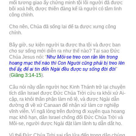
mối tương giao ấy chứng minh tội lỗi người đã được
bôi xoá hết, được thiên đàng kể là người có tâm linh
công chính.
Cho nên, Chúa đã sống lại để ta được xưng công
chính.
Bây giờ, sự kiện người ta được tha tội và được ban
cho sự sống mới diễn ra như thế nào? Tại sao Đức
Như Môi-se treo con rắn lên trong
Chúa Jesus nói: “
hoang mạc thế nào thì Con Người cũng phải bị treo lên
thể ấy, để ai tin đến Ngài đều được sự sống đời đời
”
(
Giăng 3:14-15
).
Câu nói nầy dẫn người học Kinh Thánh trở lại chuyện
tích dân Israel được Đức Chúa Trời cứu ra khỏi xứ Ai-
cập, ra khỏi thân phận làm nô lệ, và được Ngài dẫn
đường đi về xứ Canaan để nhận xứ làm cơ nghiệp
vĩnh viễn. Vì ngã lòng trên đường đi xuyên qua hoang
mạc khô hạn, dân Israel chống đối Đức Chúa Trời và
Môi-se, người được Ngài đặt làm lãnh tụ dẫn dắt họ.
Vì thế Đức Chúa Trời sai rắn lửa đến trong dân chúng