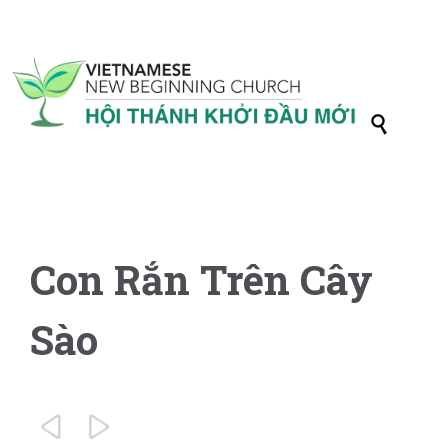

Con Rắn Trên Cây
Sào

