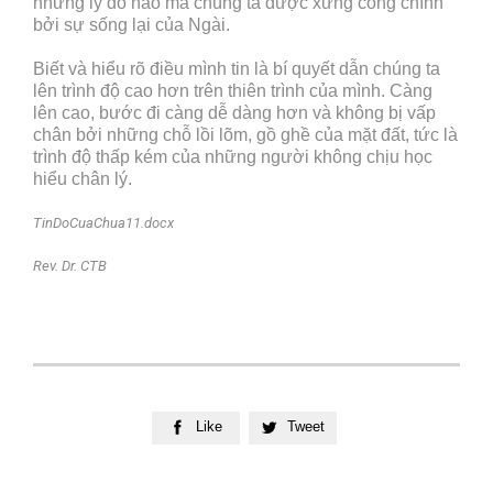
những lý do nào mà chúng ta được xưng công chính
bởi sự sống lại của Ngài.
Biết và hiểu rõ điều mình tin là bí quyết dẫn chúng ta
lên trình độ cao hơn trên thiên trình của mình. Càng
lên cao, bước đi càng dễ dàng hơn và không bị vấp
chân bởi những chỗ lồi lõm, gồ ghề của mặt đất, tức là
trình độ thấp kém của những người không chịu học
hiểu chân lý.
TinDoCuaChua11.docx
Rev. Dr. CTB
Like
Tweet

