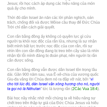
Jesus; rồi học cách áp dụng các hiệu năng của món
quà ấy cho mình.
Thời đó dân Israel ăn năn các lời phản nghịch, oán
trách, chống đối và được Môise cầu thay để Đức Chúa
Trời chỉ dẫn cách giải quyết.
Con rắn bằng đồng ấy không có quyền lực gì cứu
người ta khỏi nọc độc của rắn lửa, nhưng là sự nhận
biết mình bất lực trước nọc độc của con rắn, rồi sự
nhìn lên con rắn đồng đang bị treo trên cây sào là nhìn
nhận tội lỗi mình đáng bị đoán phạt, nên người bị rắn
cắn được sống.
Con rắn bằng đồng vẫn được dân Israel tôn trọng lâu
dài. Gần 900 năm sau, vua Ê-xê-chia của vương quốc
vì
Giu-đa vâng lời Chúa đem nó ra đập vỡ nát, bởi “
cho tới lúc đó, dân Israel vẫn xông hương cho nó, người
ta gọi nó là Nêhutan
” tức là tượng rắn (
2Các Vua 18:4
).
Bài học nầy nhắc nhở mỗi chúng ta về hiệu năng sự
chết treo trên thập tự giá của Đức Chúa Jesus và hiểu