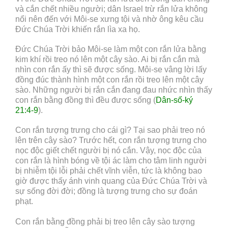
và cắn chết nhiều người; dân Israel trừ rắn lửa không
nổi nên đến với Môi-se xưng tội và nhờ ông kêu cầu
Đức Chúa Trời khiến rắn lìa xa họ.
Đức Chúa Trời bảo Môi-se làm một con rắn lửa bằng
kim khí rồi treo nó lên một cây sào. Ai bị rắn cắn mà
nhìn con rắn ấy thì sẽ được sống. Môi-se vâng lời lấy
đồng đúc thành hình một con rắn rồi treo lên một cây
sào. Những người bị rắn cắn đang đau nhức nhìn thấy
con rắn bằng đồng thì đều được sống (
Dân-số-ký
21:4-9
).
Con rắn tượng trưng cho cái gì? Tại sao phải treo nó
lên trên cây sào? Trước hết, con rắn tượng trưng cho
nọc độc giết chết người bị nó cắn. Vậy, nọc độc của
con rắn là hình bóng về tội ác làm cho tâm linh người
bị nhiễm tội lỗi phải chết vĩnh viễn, tức là không bao
giờ được thấy ánh vinh quang của Đức Chúa Trời và
sự sống đời đời; đồng là tượng trưng cho sự đoán
phạt.
Con rắn bằng đồng phải bị treo lên cây sào tượng