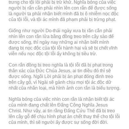
trưng cho tội lỗi phải bị trừ khử. Nghĩa bóng của việc
người bị rắn cắn phải nhìn lên con rắn để được sống
là người ta phải nhận biết mình đã bị ô nhiễm nọc độc
của tội lỗi, và tội ác mình đã phạm phải bị trừng phạt.
Giống như người Do-thái ngày xưa bị rắn cắn phải
nhìn lên con rắn lửa bằng đồng treo trên cây sào để
được sống, thì ngày nay những ai nhận biết mình
đang bị nọc độc của tội lỗi hành hại và sẽ bị chết vĩnh
viễn nếu nọc độc tội lỗi ấy không bị tiêu trừ.
Con rắn đồng bị treo nghĩa là tội lỗi đã bị phạt trong
thân xác của Đức Chúa Jesus, ai tin điều đó thì sẽ
được sống. Ngôi Lời phải bị án phạt đóng đinh treo
trên cây gỗ, vì Ngài sẽ gánh chịu mọi tội ác độc dữ
nhất của nhân loại, mà hình ảnh con rắn là biểu tượng.
Nghĩa bóng của việc nhìn con rắn là nhận biết tội ác
của mình đang chất lên Đấng Công Nghĩa Jesus
Christ. Như vậy, ai tin rằng Đấng Cứu Thế đã bị treo
lên cây gỗ để chịu hình phạt án chết thay thế cho tội lỗi
của mình, thì sẽ người ấy được sự sống đời đời.