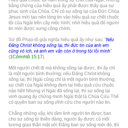
bằng chứng của hiệu quả ấy phải được thấy qua sự
phục sinh của Chúa. Chỉ có sự sống lại của Đức Chúa
Jesus mới tạo nên lòng tin vào hiệu quả sự chết chuộc
tội của Ngài trên cây mộc hình; nhờ hiệu quả đó người
tin mới được xưng công chính.
Nếu
Sứ đồ Phao-lô giải nghĩa hiệu quả ấy như sau: “
Đấng Christ không sống lại, thì đức tin của anh em
cũng vô ích, và anh em vẫn còn ở trong tội lỗi mình
”
(
1Côrinhtô 15:17
).
Một người chết đi mà không sống lại được, thì ấy chỉ
là một người bình thường; nếu Đấng Christ không
sống lại, thì Ngài cũng chỉ là một người bình thường,
sự chết của Ngài không đem lại hiệu quả cứu chuộc
nào hết! Nhưng vì Ngài đã sống lại, thì sự sống lại
vinh quang ấy chứng minh Ngài thật là Chúa Cứu Thế
có quyền ban sự sống vĩnh cửu cho người nào tin.
Chẳng những vậy, khi tâm linh người tin được ban
cho sự sống từ thiên đàng, người ấy được có mối
tương giao thân mật với Đấng ban sự sống mới đó, thì