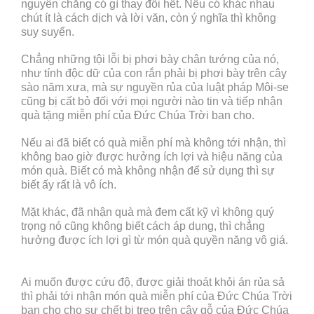
nguyên chẳng có gì thay đổi hết. Nếu có khác nhau
chút ít là cách dịch và lời văn, còn ý nghĩa thì không
suy suyển.
Chẳng những tội lỗi bị phơi bày chân tướng của nó,
như tính độc dữ của con rắn phải bị phơi bày trên cây
sào năm xưa, mà sự nguyền rủa của luật pháp Môi-se
cũng bị cất bỏ đối với mọi người nào tin và tiếp nhận
quà tặng miễn phí của Đức Chúa Trời ban cho.
Nếu ai đã biết có quà miễn phí mà không tới nhận, thì
không bao giờ được hưởng ích lợi và hiệu năng của
món quà. Biết có mà không nhận để sử dụng thì sự
biết ấy rất là vô ích.
Mặt khác, đã nhận quà mà đem cất kỹ vì không quý
trọng nó cũng không biết cách áp dụng, thì chẳng
hưởng được ích lợi gì từ món quà quyền năng vô giá.
Ai muốn được cứu độ, được giải thoát khỏi án rủa sả
thì phải tới nhận món quà miễn phí của Đức Chúa Trời
ban cho cho sự chết bị treo trên cây gỗ của Đức Chúa