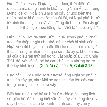
Đức Chúa Jesus đã giáng sinh đúng thời điểm đế
quốc La-mã đang thịnh trị khắp vùng Nam Âu và Trung
Đông; để khi Ngài chịu hi sinh cứu chuộc toàn thể
nhân loại ra khỏi nọc độc của tội lỗi, thì Ngài phải bị xử
tử hình theo luật La-mã là bị đóng đinh treo trên cây gỗ
hình chữ thập, gọi theo tiếng Hán Việt là “thập tự giá.”
Đức Chúa Trời đã định Đức Chúa Jesus phải bị chết
treo trên thập tự giá như thế, để sự chết hi sinh của
Ngài vừa đổ huyết ra chuộc tội cho nhân loại, vừa giải
thoát những ai nhận món quà cứu độ ấy ra khỏi lời rủa
sả của điều răn thứ nhì trong luật pháp của Đức Chúa
Trời, đối với vô số thế hệ con cháu của những người
thờ lạy hình tượng (
Xuất Ai-cập 20:4-5; Galati 3:13
).
Cho nên, Đức Chúa Jesus tiết lộ rằng Ngài sẽ phải bị
treo lên cây gỗ, như Môi se treo con rắn lên cây sào
trong hoang mạc khi xưa vậy.
Biết bao nhiêu thế hệ tín hữu Cơ-đốc-giáo trong lịch
sử giáo hội đã không biết vấn đề nầy vì không được ai
dạy cho cả, mặc dù lời Kinh-thánh xưa nay vẫn y