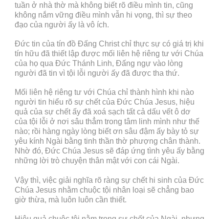
tuần ở nhà thờ mà không biết rõ điều mình tin, cũng
không nắm vững điều mình vẫn hi vọng, thì sự theo
đạo của người ấy là vô ích.
Đức tin của tín đồ Đấng Christ chỉ thực sự có giá trị khi
tín hữu đã thiết lập được mối liên hệ riêng tư với Chúa
của họ qua Đức Thánh Linh, Đấng ngự vào lòng
người đã tin vì tội lỗi người ấy đã được tha thứ.
Mối liên hệ riêng tư với Chúa chỉ thành hình khi nào
người tin hiểu rõ sự chết của Đức Chúa Jesus, hiệu
quả của sự chết ấy đã xoá sạch tất cả dấu vết ô dơ
của tội lỗi ở nơi sâu thẳm trong tâm linh mình như thế
nào; rồi hàng ngày lòng biết ơn sâu đậm ấy bày tỏ sự
yêu kính Ngài bằng tinh thần thờ phượng chân thành.
Nhờ đó, Đức Chúa Jesus sẽ đáp ứng tình yêu ấy bằng
những lời trò chuyện thân mật với con cái Ngài.
Vậy thì, việc giải nghĩa rõ ràng sự chết hi sinh của Đức
Chúa Jesus nhằm chuộc tội nhân loại sẽ chẳng bao
giờ thừa, mà luôn luôn cần thiết.
Hiệu quả chuộc tội nằm trong sự chết của Ngài, nhưng