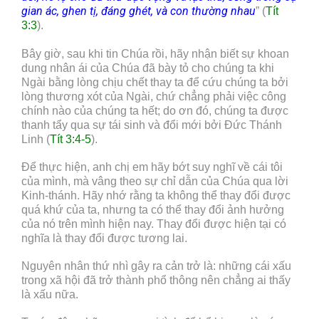
gian ác, ghen tị, đáng ghét, và con thường nhau
” (
Tít
3:3
).
Bây giờ, sau khi tin Chúa rồi, hãy nhận biết sự khoan
dung nhân ái của Chúa đã bày tỏ cho chúng ta khi
Ngài bằng lòng chịu chết thay ta để cứu chúng ta bởi
lòng thương xót của Ngài, chứ chẳng phải việc công
chính nào của chúng ta hết; do ơn đó, chúng ta được
thanh tẩy qua sự tái sinh và đổi mới bởi Đức Thánh
Linh (
Tít 3:4-5
).
Để thực hiện, anh chị em hãy bớt suy nghĩ về cái tôi
của mình, mà vâng theo sự chỉ dẫn của Chúa qua lời
Kinh-thánh. Hãy nhớ rằng ta không thể thay đổi được
quá khứ của ta, nhưng ta có thể thay đổi ảnh hưởng
của nó trên mình hiện nay. Thay đổi được hiện tại có
nghĩa là thay đổi được tương lai.
Nguyên nhân thứ nhì gây ra cản trở là: những cái xấu
trong xã hội đã trở thành phổ thông nên chẳng ai thấy
là xấu nữa.