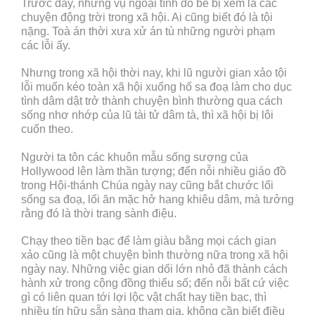
Trước đây, những vụ ngoại tình đổ bể bị xem là các
chuyện động trời trong xã hội. Ai cũng biết đó là tội
nặng. Toà án thời xưa xử án tù những người phạm
các lỗi ấy.
Nhưng trong xã hội thời nay, khi lũ người gian xảo tội
lỗi muốn kéo toàn xã hội xuống hố sa đoạ làm cho dục
tình dâm dật trở thành chuyện bình thường qua cách
sống nhơ nhớp của lũ tài tử dâm tà, thì xã hội bị lôi
cuốn theo.
Người ta tôn các khuôn mẫu sống sượng của
Hollywood lên làm thần tượng; đến nỗi nhiều giáo đồ
trong Hội-thánh Chúa ngày nay cũng bắt chước lối
sống sa đoạ, lối ăn mặc hở hang khiêu dâm, mà tưởng
rằng đó là thời trang sành điệu.
Chạy theo tiền bạc để làm giàu bằng mọi cách gian
xảo cũng là một chuyện bình thường nữa trong xã hội
ngày nay. Những việc gian dối lớn nhỏ đã thành cách
hành xử trong cộng đồng thiểu số; đến nỗi bất cứ việc
gì có liên quan tới lợi lộc vật chất hay tiền bạc, thì
nhiều tín hữu sẵn sàng tham gia, không cần biết điều