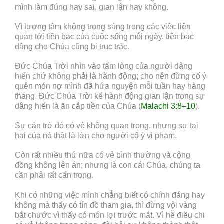
mình làm đúng hay sai, gian lận hay không.
Vì lương tâm không trong sáng trong các việc liên
quan tới tiền bạc của cuộc sống mỗi ngày, tiền bạc
dâng cho Chúa cũng bị trục trặc.
Đức Chúa Trời nhìn vào tấm lòng của người dâng
hiến chứ không phải là hành động; cho nên đừng cố ý
quên món nợ mình đã hứa nguyện mỗi tuần hay hàng
tháng. Đức Chúa Trời kể hành động gian lận trong sự
dâng hiến là ăn cắp tiền của Chúa (
Malachi 3:8–10
).
Sự cản trở đó có vẻ không quan trọng, nhưng sự tai
hại của nó thật là lớn cho người cố ý vi phạm.
Còn rất nhiều thứ nữa có vẻ bình thường và cộng
đồng không lên án; nhưng là con cái Chúa, chúng ta
cần phải rất cẩn trọng.
Khi có những việc mình chẳng biết có chính đáng hay
không mà thấy có tín đồ tham gia, thì đừng vội vàng
bắt chước vì thấy có món lợi trước mắt. Vì hễ điều chi