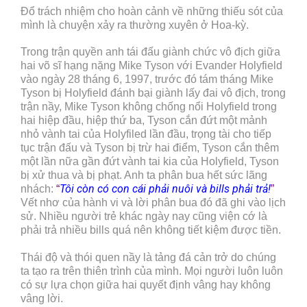
Đổ trách nhiệm cho hoàn cảnh về những thiếu sót của
mình là chuyện xảy ra thường xuyên ở Hoa-kỳ.
Trong trận quyền anh tái đấu giành chức vô địch giữa
hai võ sĩ hạng nặng Mike Tyson với Evander Holyfield
vào ngày 28 tháng 6, 1997, trước đó tám tháng Mike
Tyson bị Holyfield đánh bại giành lấy đai vô địch, trong
trận nầy, Mike Tyson không chống nổi Holyfield trong
hai hiệp đầu, hiệp thứ ba, Tyson cắn đứt một mảnh
nhỏ vành tai của Holyfiled lần đầu, trọng tài cho tiếp
tục trận đấu và Tyson bị trừ hai điểm, Tyson cắn thêm
một lần nữa gần đứt vành tai kia của Holyfield, Tyson
bị xử thua và bị phạt. Anh ta phân bua hết sức lãng
Tôi còn có con cái phải nuôi và bills phải trả!
nhách:
“
”
Vết nhơ của hành vi và lời phân bua đó đã ghi vào lịch
sử. Nhiều người trẻ khác ngày nay cũng viện cớ là
phải trả nhiều bills quá nên không tiết kiệm được tiền.
Thái độ và thói quen nầy là tảng đá cản trở do chúng
ta tạo ra trên thiên trình của mình. Mọi người luôn luôn
có sự lựa chọn giữa hai quyết định vâng hay không
vâng lời.