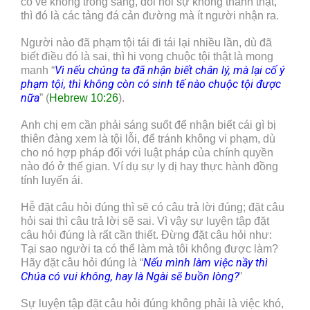
có vẻ không trong sáng, đòi hỏi sự không thành thật,
thì đó là các tảng đá cản đường mà ít người nhận ra.
Người nào đã phạm tội tái đi tái lại nhiều lần, dù đã
biết điều đó là sai, thì hi vọng chuộc tội thật là mong
Vì nếu chúng ta đã nhận biết chân lý, mà lại cố ý
manh “
phạm tội, thì không còn có sinh tế nào chuộc tội được
nữa
” (
Hebrew 10:26
).
Anh chị em cần phải sáng suốt để nhận biết cái gì bị
thiên đàng xem là tội lỗi, để tránh không vi phạm, dù
cho nó hợp pháp đối với luật pháp của chính quyền
nào đó ở thế gian. Ví dụ sự ly dị hay thực hành đồng
tính luyến ái.
Hễ đặt câu hỏi đúng thì sẽ có câu trả lời đúng; đặt câu
hỏi sai thì câu trả lời sẽ sai. Vì vậy sự luyện tập đặt
câu hỏi đúng là rất cần thiết. Đừng đặt câu hỏi như:
Tại sao người ta có thể làm mà tôi không được làm?
Nếu mình làm việc nầy thì
Hãy đặt câu hỏi đúng là “
Chúa có vui không, hay là Ngài sẽ buồn lòng?
”
Sự luyện tập đặt câu hỏi đúng không phải là việc khó,