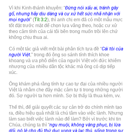
Đừng nói xấu ai, tránh gây
Vì khi Kinh-thánh khuyên: “
gổ, nhưng hãy dịu dàng và cư xử hết sức nhã nhặn với
mọi người
” (
Tít 3:2
), thì anh chị em đã có một mẫu mực
tốt đặt trước mặt để chọn lựa vâng theo, hoặc cư xử
theo cảm tính của cái tôi bên trong muốn trồi lên chứ
không chịu thua ai.
Cái tôi của
Có một tác giả viết một bài phân tích tựa đề “
người Việt
,” trong đó ông so sánh tính thích khoe
khoang và ưa phô diễn của người Việt với đức khiêm
nhượng của nhiều dân tộc khác mà ông có dịp tiếp
xúc.
Ông khám phá rằng tính tự cao tự đại của nhiều người
Việt là nhằm che đậy mặc cảm tự ti trong những người
đó. Sợ người ta hơn mình. Sợ bị thấy là thua kém, vv.
Thế thì, để giải quyết các sự cản trở do chính mình tạo
ra, điều hiệu quả nhất là chú tâm vào việc lành. Nhưng
làm sao biết việc lành nào để làm? Bởi vì trước khi tin
ngu muội, không vâng phục, bị lừa
Chúa, chúng ta thì “
dối, nô lệ cho đủ thứ dục vọng và lạc thú, sống trong sự