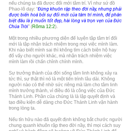
nếu chúng ta đã được đổi mới tâm trí. Vì như sứ đồ
Đừng khuôn rập theo đời nầy, nhưng phải
Phao-lô dạy: “
được biến hoá bởi sự đổi mới của tâm trí mình, để phân
biệt đâu là ý muốn tốt đẹp, hài lòng và trọn vẹn của Đức
Chúa Trời
” (
Rôma 12:2
).
Một trong nhiều phương diện để luyện tập tâm trí đổi
mới là tập nhận trách nhiệm trong mọi việc mình làm.
Khi nào biết mình sai thì không tìm cách biện hộ hay
đổ vấy cho người khác, mà nhận trách nhiệm việc
mình làm rồi chấn chỉnh chính mình.
Sự trưởng thành của đời sống tâm linh không xảy ra
tức thì, sự thật thì nó là một tiến trình lâu dài. Không
người nào có thể nhờ sức riêng mà làm cho tâm linh
mình trưởng thành, vì điều đó là công việc của Đức
Thánh Linh. Phần của chúng là là lập quyết định và
tạo điều kiện dễ dàng cho Đức Thánh Linh vận hành
trong lòng ta.
Nếu tín hữu nào đã quyết định không bắt chước người
chung quanh khuôn rập theo đời nầy, thì mọi cách suy