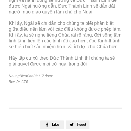
nghĩ và hành động sẽ hướng về Đức Thánh Linh để
được Ngài hướng dẫn. Đức Thánh Linh sẽ dẫn dắt
người nào giao quyền làm chủ cho Ngài.
Khi ấy, Ngài sẽ chỉ dẫn cho chúng ta biết phân biệt
giữa điều nên làm với các điều không được phép làm.
Khi ấy, ta sẽ nghe tiếng Chúa rất rõ ràng, đời sống tâm
linh tăng tiến lên các trình độ cao hơn, đọc Kinh-thánh
sẽ hiểu biết sâu nhiệm hơn, và ích lợi cho Chúa hơn.
Hãy tập cư xử theo Đức Thánh Linh thì chúng ta sẽ
giải quyết được mọi trở ngại trong đời.
NhungDieuCanBiet17.docx
Rev. Dr. CTB
Like
Tweet

