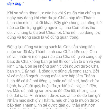
dặn ông.
”
Khi so sánh động lực của họ với ý muốn của chúng ta
ngày nay đang khi chờ được Chúa báp têm Thánh
Linh cho mình, thì rất khác. Bây giờ chúng ta không thể
nào có tâm trạng giống người tại nhà Cornelius thời
đó, vì chúng ta đã biết Chúa rồi. Cho nên, có động lực
đúng và trong sạch là vô cùng quan trọng.
Động lực đúng và trong sạch là: Con sẵn sàng tiếp
nhận sự đổ đầy Thánh Linh của Chúa trên con. Con
sẽ vui nhận vì món quà nào của Cha cũng vô cùng quý
báu; dù Cha không ban gì hết thì con vẫn tạ ơn và yêu
kính Cha. Con sẽ không ganh tị với người được Cha
ban ơn. Đấy mới là động lực đúng và trong sạch. Bởi
vì có một số người mong mỏi được báp têm Thánh
Linh để có thể nói tiếng lạ hoặc nói tiên tri, hoặc chữa
bệnh, hay đuổi quỷ, hoặc được biết các việc sẽ đến,
vv. Mặc dù những sự ước ao đó đều tốt, nhưng câu
hỏi đặt ra là: Mình muốn được các ân tứ đó để làm gì?
Nhằm mục đích gì? Thật ra, nếu chúng ta muốn được
báp têm Thánh Linh để được gần gũi thân mật hơn