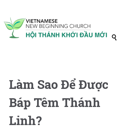

Làm Sao Để Được
Báp Têm Thánh
Linh?