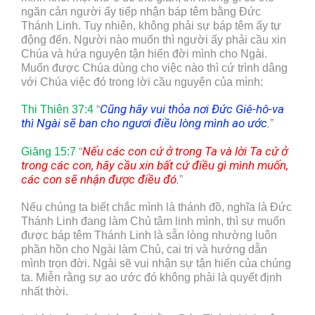
ngăn cản người ấy tiếp nhận báp têm bằng Đức
Thánh Linh. Tuy nhiên, không phải sự báp têm ấy tự
động đến. Người nào muốn thì người ấy phải cầu xin
Chúa và hứa nguyện tận hiến đời mình cho Ngài.
Muốn được Chúa dùng cho việc nào thì cứ trình dâng
với Chúa việc đó trong lời cầu nguyện của mình:
Cũng hãy vui thỏa nơi Đức Giê-hô-va
Thi Thiên 37:4
“
thì Ngài sẽ ban cho ngươi điều lòng mình ao ước.
”
Nếu các con cứ ở trong Ta và lời Ta cứ ở
Giăng 15:7
“
trong các con, hãy cầu xin bất cứ điều gì mình muốn,
các con sẽ nhận được điều đó.
”
Nếu chúng ta biết chắc mình là thánh đồ, nghĩa là Đức
Thánh Linh đang làm Chủ tâm linh mình, thì sự muốn
được báp têm Thánh Linh là sẵn lòng nhường luôn
phần hồn cho Ngài làm Chủ, cai trị và hướng dẫn
mình trọn đời. Ngài sẽ vui nhận sự tận hiến của chúng
ta. Miễn rằng sự ao ước đó không phải là quyết định
nhất thời.