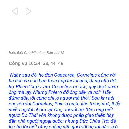


Hiểu Biết Các Điều Căn Bản, bài 15
Công vụ 10:24–33, 44–46
Ngày sau đó, họ đến Caesarea. Cornelius cùng với
“
bà con và các bạn thân họp lại tại nhà, đang chờ đợi
họ.
Phierơ bước vào, Cornelius ra đón, quỳ dưới chân
ông mà lạy.
Nhưng Phierơ đỡ ông dậy và nói:
‘
Hãy
đứng dậy, tôi cũng chỉ là người mà thôi.
‘
Sau khi nói
chuyện với Cornelius, Phierơ bước vào trong nhà, thấy
nhiều người nhóm lại.
Ông nói với họ:
‘
Các ông biết
người Do Thái vốn không được phép giao thiệp hay
đến nhà người ngoại quốc; nhưng Đức Chúa Trời đã
tỏ cho tôi biết rằng chẳng nên gọi một người nào là ô