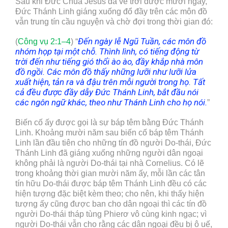
Sau khi Đức Chúa Jesus đã về trời được mười ngày,
Đức Thánh Linh giáng xuống đổ đầy trên các môn đồ
vẫn trung tín cầu nguyện và chờ đợi trong thời gian đó:
Đến ngày lễ Ngũ Tuần, các môn đồ
(
Công vụ 2:1–4
) “
nhóm họp tại một chỗ. Thình lình, có tiếng động từ
trời đến như tiếng gió thổi ào ào, đầy khắp nhà môn
đồ ngồi. Các môn đồ thấy những lưỡi như lưỡi lửa
xuất hiện, tản ra và đậu trên mỗi người trong họ. Tất
cả đều được đầy dẫy Đức Thánh Linh, bắt đầu nói
các ngôn ngữ khác, theo như Thánh Linh cho họ nói.
”
Biến cố ấy được gọi là sự báp têm bằng Đức Thánh
Linh. Khoảng mười năm sau biến cố báp têm Thánh
Linh lần đầu tiên cho những tín đồ người Do-thái, Đức
Thánh Linh đã giáng xuống những người dân ngoại
không phải là người Do-thái tại nhà Cornelius. Có lẽ
trong khoảng thời gian mười năm ấy, mỗi lần các tân
tín hữu Do-thái được báp têm Thánh Linh đều có các
hiện tượng đặc biệt kèm theo; cho nên, khi thấy hiện
tượng ấy cũng được ban cho dân ngoại thì các tín đồ
người Do-thái tháp tùng Phierơ vô cùng kinh ngạc; vì
người Do-thái vẫn cho rằng các dân ngoại đều bị ô uế,