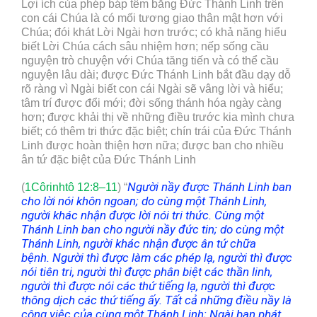
Lợi ích của phép báp têm bằng Đức Thánh Linh trên
con cái Chúa là có mối tương giao thân mật hơn với
Chúa; đói khát Lời Ngài hơn trước; có khả năng hiểu
biết Lời Chúa cách sâu nhiệm hơn; nếp sống cầu
nguyện trò chuyện với Chúa tăng tiến và có thể cầu
nguyện lâu dài; được Đức Thánh Linh bắt đầu dạy dỗ
rõ ràng vì Ngài biết con cái Ngài sẽ vâng lời và hiểu;
tâm trí được đổi mới; đời sống thánh hóa ngày càng
hơn; được khải thị về những điều trước kia mình chưa
biết; có thêm tri thức đặc biệt; chín trái của Đức Thánh
Linh được hoàn thiện hơn nữa; được ban cho nhiều
ân tứ đặc biệt của Đức Thánh Linh
Người nầy được Thánh Linh ban
(
1Côrinhtô 12:8–11
) “
cho lời nói khôn ngoan; do cùng một Thánh
Linh,
người khác nhận được lời nói tri thức. Cùng một
Thánh Linh ban cho người nầy đức tin; do cùng một
Thánh Linh, người khác nhận được ân tứ chữa
bệnh. Người thì được làm các phép lạ, người thì được
nói tiên tri, người thì được phân biệt các thần linh,
người thì được nói các thứ tiếng lạ, người thì được
thông dịch các thứ tiếng ấy. Tất cả những điều nầy là
công việc của cùng một Thánh Linh; Ngài ban phát