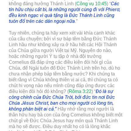
Các
không đáng hưởng Thánh Linh (
Công vụ 10:45
) “
tín hữu chịu cắt bì, là những người cùng đi với Phierơ,
đều kinh ngạc vì quà tặng là Đức Thánh Linh cũng
tuôn đổ trên các dân ngoại nữa.
”
Tuy nhiên, chúng ta hãy xem xét vài khía cạnh khác
của câu chuyện; bởi vì sự báp têm bằng Đức Thánh
Linh hầu như không xảy ra ở hầu hết các Hội Thánh
của Chúa giữa người Việt tại Mỹ. Nguyên do nào,
hoặc những người Ý tụ tập ở nhà đội trưởng
Cornelius đã đáp ứng các điều kiện đòi hỏi gì của
Chúa, để Ngài tuôn đổ Đức Thánh Linh trên họ, dù họ
chưa nhận phép báp têm bằng nước? Khi chúng ta
biết rằng vì Chúa không thiên vị ai cả, thì chúng ta có
chút hi vọng nào nếu mình cũng đáp ứng được các
Đó là sự
điều kiện đòi hỏi đó không? (
Rôma 3:22
) “
công chính của Đức Chúa Trời, bởi đức tin nơi Đức
Chúa Jêsus Christ, ban cho mọi người có lòng tin,
không phân biệt ai cả.”
Hãy nhớ rằng mọi người là
thân hữu hay bà con của ông Cornelius không biết một
chút gì về Đức Chúa Jesus hay món quà Thánh Linh
mà họ sẽ được. Điều duy nhất họ có là lòng khắc