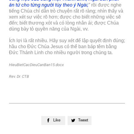
ân tứ cho từng người tùy theo ý Ngài
;
” rồi được nghe
tiếng Chúa chỉ dẫn trò chuyện rất rõ ràng; nhìn thấy và
xem xét sự việc rõ hơn; được cho biết những việc sẽ
đến; biết thương xót và có lòng nhân ái; được Chúa
dùng bày tỏ quyền năng của Ngài, vv.
Ích lợi là rất nhiều. Hãy suy xét để lập quyết định đúng;
hầu cho Đức Chúa Jesus có thể ban báp têm bằng
Đức Thánh Linh cho nhiều người trong chúng ta.
HieuBietCacDieuCanBan15.docx
Rev. Dr. CTB
Like
Tweet

