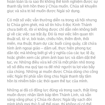
hoàn toàn là ra sao thì không thể kinh nghiệm được sự
thanh tẩy linh hồn theo ý Chúa muốn. Chúa sẽ khuyên
giục và sửa trị kẻ muốn được Ngài sử dụng.
Có một số việc vẫn thường diễn ra trong xã hội nhưng
bị Chúa gớm ghét, mà số tín hữu ít đọc Kinh Thánh
chưa biết rõ, rồi vì không được chỉ dẫn nên không biết
gì về các việc sai trật ấy. Đó là mọi việc liên quan tới
thuật số, tử vi, bói toán, chiêu hồn, thiền định, thôi
miên, ma thuật, tham dự các buổi cúng quảy, cất chứa
hình ảnh ngoại giáo – dâm uế, thực hiện phong tục
dân tộc mà không biết gì về ý nghĩa của các tục lệ ấy,
hoặc ghiền xem các phim ảnh bạo lực và dâm dật thế
tục, vv. Những điều vừa kể chỉ là một phần nhỏ trong
vô số điều ma quỷ tạo ra để nhử người ta lọt vào bẫy
của chúng. Những ai muốn được Chúa dùng cho công
việc Ngài thì phải sẵn lòng chịu Ngài thanh tẩy tâm
hồn bị nhiễm bẩn các thói quen thế tục của mình.
Những ai đã có động lực đúng và trong sạch, thật lòng
muốn được nhận lãnh báp têm Thánh Linh, và sẵn
sàng vâng phục ý Chúa rồi được Ngài tẩy sạch đời
mình khỏi mọi thứ ô uế thế gian, thì không gì có thể