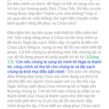
bỏ điều mình ưa thích, để Ngài có thể sử dụng cho sự
ích lợi của Vương quốc Đức Chúa Trời, thì liệu có còn
mong được báp têm Thánh Linh nữa không? Hay vì
sợ quá nên từ chối không còn nghĩ đến chuyện nhận
lãnh quyền năng để phục vụ Chúa nữa?
Điều kiện thứ ba liên quan mật thiết tới điều kiện thứ
nhì: Sẵn sàng vâng phục ý Chúa và trải lòng mình ra
để được Ngài tẩy sạch. Điều nầy có nghĩa là đến với
Chúa cách riêng tư, xưng ra mọi tội lỗi mà mình biết đã
phạm. Có thể chúng ta sẽ không nhớ hết, nhưng tất cả
các tội lỗi đang phạm thì phải quyết chí từ bỏ (
1Giăng
Còn nếu chúng ta xưng tội mình thì Ngài là thành
1:9
) “
tín, công chính sẽ tha tội cho chúng ta và tẩy sạch
chúng ta khỏi mọi điều bất chính.
” Đối phó với những
điều không đẹp lòng Chúa mà mình đang ưa thích là
rất khó đối với người chưa quen với sự đòi hỏi của
Ngài. Đừng nghĩ rằng Chúa nhượng bộ vì Ngài yêu
thương chúng ta. Cho tới khi nào chúng ta nhận ra sự
thánh khiết của Chúa là thanh sạch như thế nào thì
mới biết ghê tởm sự ô uế của tội lỗi mà trước đây
mình từng ôm ấp. Chưa biết sự vâng phục Chúa cách