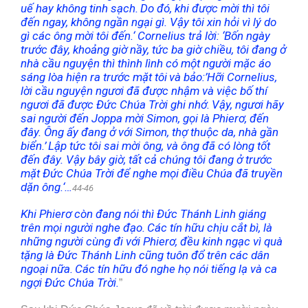
uế hay không tinh sạch.
Do đó, khi được mời thì tôi
đến ngay, không ngần ngại gì. Vậy tôi xin hỏi vì lý do
gì các ông mời tôi đến.
‘
Cornelius trả lời:
‘
Bốn ngày
trước đây, khoảng giờ nầy, tức ba giờ chiều, tôi đang ở
nhà cầu nguyện thì thình lình có một người mặc áo
sáng lòa hiện ra trước mặt tôi
và bảo:’Hỡi Cornelius,
lời cầu nguyện ngươi đã được nhậm và việc bố thí
ngươi đã được Đức Chúa Trời ghi nhớ.
Vậy, ngươi hãy
sai người đến Joppa mời Sim
o
n, gọi là Phierơ, đến
đây. Ông ấy đang ở với Sim
o
n, thợ thuộc da, nhà gần
biển.’
Lập tức tôi sai mời ông, và ông đã có lòng tốt
đến đây. Vậy bây giờ, tất cả chúng tôi đang ở trước
mặt Đức Chúa Trời để nghe mọi điều Chúa đã truyền
dặn ông.
‘
…
44
-46
Khi Phierơ còn đang nói thì Đức Thánh Linh giáng
trên mọi người nghe đạo.
Các tín hữu chịu cắt bì, là
những người cùng đi với Phierơ, đều kinh ngạc vì quà
tặng là Đức Thánh Linh cũng tuôn đổ trên các dân
ngoại nữa.
Các tín hữu đó nghe họ nói tiếng lạ và ca
ngợi Đức Chúa Trời.
”