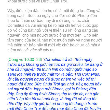
khoải được biết về Đức Chúa Trời.
Vậy, điều kiện đầu tiên họ có là một động lực đúng và
trong sạch. Suốt ba ngày chờ đợi sứ đồ Phierơ đến
theo lời thiên sứ bảo hãy đi mời ông, chắc chắn
Cornelius đã vui mừng kể rõ mọi chi tiết về cuộc gặp
gỡ vô cùng bất ngờ với vị thiên sứ khi ông đang cầu
nguyện, cho mọi người được ông mời đến. Cho nên,
tâm trạng của họ là náo nức muốn thấy và nghe người
mà thiên sứ bảo hãy đi mời về; chứ họ chưa có một ý
niệm nào về việc sẽ xảy ra:
Cornelius trả lời: “Bốn ngày
(
Công vụ 10:30–33
) “
trước đây, khoảng giờ nầy, tức ba giờ chiều, tôi đang ở
nhà cầu nguyện thì thình lình có một người mặc áo
sáng lòa hiện ra trước mặt tôi
và bảo: ‘Hỡi Cornelius,
lời cầu nguyện ngươi đã được nhậm và việc bố thí
ngươi đã được Đức Chúa Trời ghi nhớ.
Vậy, ngươi hãy
sai người đến Joppa mời Sim
o
n, gọi là Phierơ, đến
đây. Ông ấy đang ở với Sim
o
n, thợ thuộc da, nhà gần
biển.’
Lập tức tôi sai mời ông, và ông đã có lòng tốt
đến đây. Vậy bây giờ, tất cả chúng tôi đang ở trước
mặt Đức Chúa Trời để nghe mọi điều Chúa đã truyền