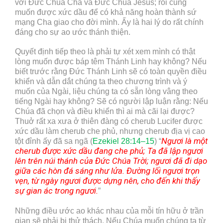
với Đức Chúa Cha và Đức Chúa Jesus; rồi cũng
muốn được xức dầu để có khả năng hoàn thành sứ
mạng Cha giao cho đời mình. Ấy là hai lý do rất chính
đáng cho sự ao ước thánh thiện.
Quyết định tiếp theo là phải tự xét xem mình có thật
lòng muốn được báp têm Thánh Linh hay không? Nếu
biết trước rằng Đức Thánh Linh sẽ có toàn quyền điều
khiển và dẫn dắt chúng ta theo chương trình và ý
muốn của Ngài, liệu chúng ta có sẵn lòng vâng theo
tiếng Ngài hay không? Sẽ có người lập luận rằng: Nếu
Chúa đã chọn và điều khiển thì ai mà cãi lại được?
Thuở rất xa xưa ở thiên đàng có cherub Lucifer được
xức dầu làm cherub che phủ, nhưng cherub địa vị cao
Ngươi là một
tột đỉnh ấy đã sa ngã (
Ezekiel 28:14–15
) “
cherub được xức dầu đang che phủ; Ta đã lập ngươi
lên trên núi thánh của Đức Chúa Trời; ngươi đã đi dạo
giữa các hòn đá sáng như lửa. Đường lối ngươi trọn
vẹn, từ ngày ngươi được dựng nên, cho đến khi thấy
sự gian ác trong ngươi.
”
Những điều ước ao khác nhau của mỗi tín hữu ở trần
gian sẽ phải bị thử thách. Nếu Chúa muốn chúng ta từ