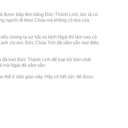
là được báp têm bằng Đức Thánh Linh, tức là có
ững người đi theo Chúa mà không có lửa của
ếu chúng ta sợ hãi xa lánh Ngài thì làm sao có
 anh chị em. Đức Chúa Trời đã sắm sẵn mọi điều
n đã ban Đức Thánh Linh để loại trừ bản chất
oá mà Ngài đã sắm sẵn.
ân thể ở trần gian nầy. Hãy cố hết sức để được