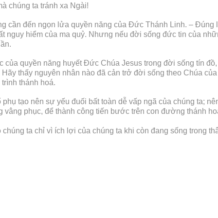
à chúng ta tránh xa Ngài!
hông cần đến ngọn lửa quyền năng của Đức Thánh Linh. – Đúng 
 rất nguy hiểm của ma quỷ. Nhưng nếu đời sống đức tin của nh
lần.
của quyền năng huyết Đức Chúa Jesus trong đời sống tín đồ, n
Hãy thấy nguyên nhân nào đã cản trở đời sống theo Chúa của
 trình thánh hoá.
ổ phụ tạo nên sự yếu đuối bất toàn dễ vấp ngã của chúng ta; nê
g vâng phục, để thành công tiến bước trên con đường thánh h
úng ta chỉ vì ích lợi của chúng ta khi còn đang sống trong th