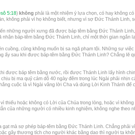
sô 5:18
)
không
phải là một nhiệm ý lựa chọn, có hay không c
n, không phải vì họ không biết, nhưng vì sợ Đức Thánh Linh, s
g kiến những người xưng đã được báp têm bằng Đức Thánh Linh,
nhận báp-têm bằng Đức Thánh Linh, chỉ một thời gian ngắn lại 
n cuồng, cũng không muốn bị sa ngã phạm tội. Những sự việc là
tượng ấy sau khi được báp-têm bằng Đức Thánh Linh? Chẳng lẽ 
 được báp têm bằng nước, rồi được Thánh Linh lấy hình chim b
chịu bị ma quỷ cám dỗ 40 ngày đêm trong lúc Ngài phải nhịn cả
hắng cuộc là vì Ngài vâng lời Cha và dùng Lời Kinh Thánh để ch
 vì thiếu hoặc không có Lời của Chúa trong lòng, hoặc vì không
ỉ dẫn của những người có nhiều kinh nghiệm, không nghe theo 
gạt mà sợ phép báp-têm bằng Đức Thánh Linh. Chẳng phải vì c
hoặc gây thương tích cho người khác bằng dao thì người ta khô