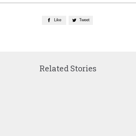
Like
Tweet


Related Stories