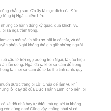
ó cũng chẳng sao. Ơn ấy là mục đích của Đức
ợ lòng bị Ngài chiếm hữu.
 nhưng có hành động kỳ quặc, quá khích, vv.
bị sa ngã trầm trọng.
m cho một số tín hữu sợ hãi là có thật, và đã
quyền phép Ngài không thể gìn giữ những người
ồ câu từ trời ngự xuống trên Ngài, là dấu hiệu
 ăn lẫn uống. Ngài đã ra khỏi sự cám dỗ trong
ống lại mọi sự cám dỗ từ kẻ thù tinh ranh, quỷ
 muốn được trang bị Lời Chúa để làm vũ khí.
những lời dạy dỗ của Đức Thánh Linh; cho nên, bị
ó kẻ đốt nhà hay tự thiêu mà người ta không
ng còn dùng dao! Cũng vậy, chẳng phải vì có