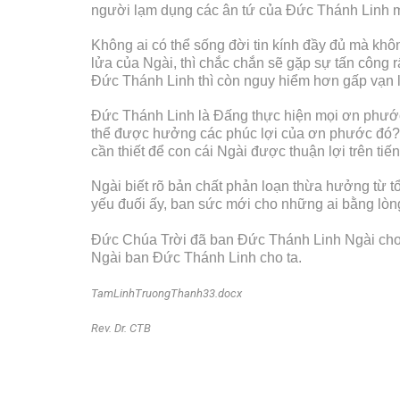
người lạm dụng các ân tứ của Đức Thánh Linh m
Không ai có thể sống đời tin kính đầy đủ mà k
lửa của Ngài, thì chắc chắn sẽ gặp sự tấn công
Đức Thánh Linh thì còn nguy hiểm hơn gấp vạn 
Đức Thánh Linh là Đấng thực hiện mọi ơn phước 
thể được hưởng các phúc lợi của ơn phước đó? 
cần thiết để con cái Ngài được thuận lợi trên tiến
Ngài biết rõ bản chất phản loạn thừa hưởng từ t
yếu đuối ấy, ban sức mới cho những ai bằng lòn
Đức Chúa Trời đã ban Đức Thánh Linh Ngài cho ch
Ngài ban Đức Thánh Linh cho ta.
TamLinhTruongThanh33.docx
Rev. Dr. CTB