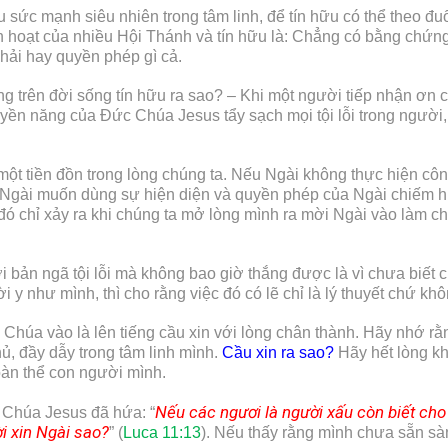
ức mạnh siêu nhiên trong tâm linh, để tín hữu có thể theo đuổi
nh hoạt của nhiều Hội Thánh và tín hữu là: Chẳng có bằng chứn
hải hay quyền phép gì cả.
g trên đời sống tín hữu ra sao? – Khi một người tiếp nhận ơn
ền năng của Đức Chúa Jesus tẩy sạch mọi tội lỗi trong người, 
ột tiền đồn trong lòng chúng ta. Nếu Ngài không thực hiện côn
 Ngài muốn dùng sự hiện diện và quyền phép của Ngài chiếm hữu
ó chỉ xảy ra khi chúng ta mở lòng mình ra mời Ngài vào làm chủ
i bản ngã tội lỗi mà không bao giờ thắng được là vì chưa biết 
 y như mình, thì cho rằng việc đó có lẽ chỉ là lý thuyết chứ khô
Chúa vào là lên tiếng cầu xin với lòng chân thành. Hãy nhớ rằn
ủ, đầy dẫy trong tâm linh mình.
Cầu xin ra sao?
Hãy hết lòng kh
oàn thể con người mình.
Nếu các ngư
ơ
i là người xấu còn biết ch
c Chúa Jesus đã hứa: “
i xin Ngài sao?
” (
Luca 11:13
). Nếu thấy rằng mình chưa sẵn sàn