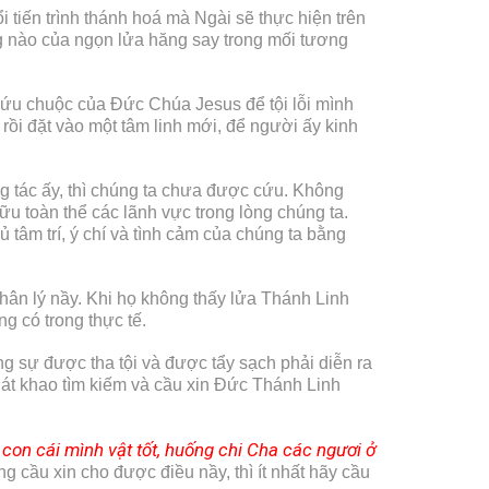
 tiến trình thánh hoá mà Ngài sẽ thực hiện trên
g nào của ngọn lửa hăng say trong mối tương
 cứu chuộc của Đức Chúa Jesus để tội lỗi mình
rồi đặt vào một tâm linh mới, để người ấy kinh
g tác ấy, thì chúng ta chưa được cứu. Không
 toàn thể các lãnh vực trong lòng chúng ta.
 tâm trí, ý chí và tình cảm của chúng ta bằng
chân lý nầy. Khi họ không thấy lửa Thánh Linh
ng có trong thực tế.
g sự được tha tội và được tẩy sạch phải diễn ra
át khao tìm kiếm và cầu xin Đức Thánh Linh
o con cái mình vật tốt, huống chi Cha các ngươi ở
g cầu xin cho được điều nầy, thì ít nhất hãy cầu