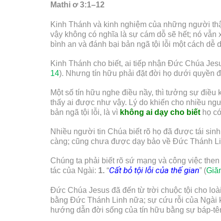
Mathi
ơ 3:1–1
2
Kinh Thánh và kinh nghiệm của những người thật
vậy không có nghĩa là sự cám dỗ sẽ hết; nó vẫ
bình an và đánh bại bản ngã tội lỗi một cách dễ 
Kinh Thánh cho biết, ai tiếp nhận Đức Chúa Je
14
). Nhưng tín hữu phải đặt đời họ dưới quyền 
Một số tín hữu nghe điều nầy, thì tưởng sự điều 
thấy ai được như vậy. Lý do khiến cho nhiều n
bản ngã tội lỗi, là vì
không ai
dạy cho
biết
họ có
Nhiều người tin Chúa biết rõ họ đã được tái sin
càng; cũng chưa được dạy bảo về Đức Thánh Lin
Chúng ta phải biết rõ sứ mạng và công việc then
C
ất bỏ tội lỗi của thế gian
tác của Ngài:
1.
“
” (
Giă
Đức Chúa Jesus đã đến từ trời chuộc tội cho loà
bằng Đức Thánh Linh nữa; sự cứu rỗi của Ngài k
hướng dẫn đời sống của tín hữu bằng sự báp-t