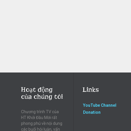
Hoạt động
Links
của chúng tôi
YouTube Channel
Chương trình TV của
Donation
HT Khởi Đầu Mới rất
phong phú về nội dung
các buổi hội luận, vấn