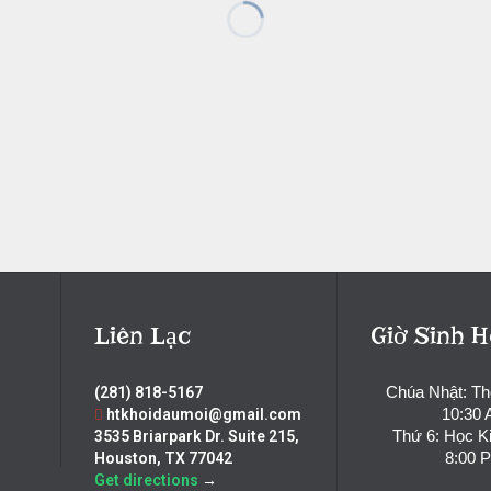
Liên Lạc
Giờ Sinh H
Chúa Nhật: T
(281) 818-5167
10:30
htkhoidaumoi@gmail.com
Thứ 6: Học K
3535 Briarpark Dr. Suite 215,
8:00 
Houston, TX 77042
Get directions
→