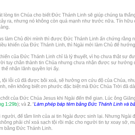
 lòng tin Chúa cho biết Đức Thánh Linh sẽ giúp chúng ta thắng
n xảy ra, nhưng nó không còn quá mạnh như trước nữa. Tín hữ
dàng.
sus làm Chủ đời mình thì được Đức Thánh Linh ấn chứng rằng n
điều khiển của Đức Thánh Linh, thì Ngài mới làm Chủ để hướng
khiển của Đức Thánh Linh chỉ là lý thuyết, vì họ chưa thật sự đ
gười tuy chân thành tin Chúa nhưng chưa nhận được sự hướng 
 thể nhận lãnh quyền lợi ấy.
h, tội lỗi cũ đã được bôi xoá, sẽ hưởng ơn cứu độ của Chúa, n
h, nên không biết ơn phước đặc biệt mà Đức Chúa Trời đã dàn
 chốt của Đức Chúa Jesus khi Ngài đến thế gian. Lúc ông Giăng 
L
àm phép báp têm bằng Đức Thánh Linh và bằ
ng 1:29b
); và
2.
“
i người, để tâm linh của ai tin Ngài được sinh lại. Nhưng Ngà
hông phải chỉ xoá sạch tội rồi mặc cho người tin tự xoay sở,
êm bằng Đức Thánh Linh.