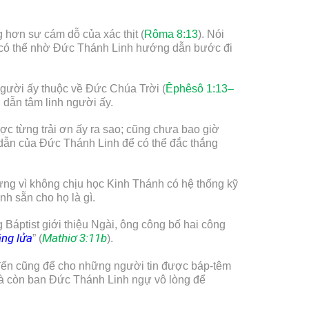
 hơn sự cám dỗ của xác thịt (
Rôma 8:13
). Nói
u có thể nhờ Đức Thánh Linh hướng dẫn bước đi
gười ấy thuộc về Đức Chúa Trời (
Êphêsô 1:13–
 dẫn tâm linh người ấy.
ược từng trải ơn ấy ra sao; cũng chưa bao giờ
dẫn của Đức Thánh Linh để có thể đắc thắng
hưng vì không chịu học Kinh Thánh có hệ thống kỹ
h sẵn cho họ là gì.
Báptist giới thiệu Ngài, ông công bố hai công
ng lửa
Mathiơ 3:11b
” (
).
i đến cũng để cho những người tin được báp-têm
 mà còn ban Đức Thánh Linh ngự vô lòng để