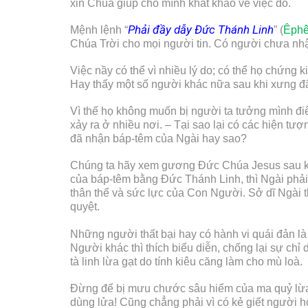
xin Chúa giúp cho mình khát khao về việc đó.
Phải
đ
ầy dẫy Đức Thánh Linh
Mệnh lệnh “
” (
Êphê
Chúa Trời cho mọi người tin. Có người chưa nhậ
Việc nầy có thể vì nhiều lý do; có thể họ chứn
Hay thấy một số người khác nữa sau khi xưng đã 
Vì thế họ không muốn bị người ta tưởng mình điê
xảy ra ở nhiều nơi. – Tại sao lại có các hiện 
đã nhận báp-têm của Ngài hay sao?
Chúng ta hãy xem gương Đức Chúa Jesus sau khi
của báp-têm bằng Đức Thánh Linh, thì Ngài phải 
thân thể và sức lực của Con Người. Sở dĩ Ngài t
quyệt.
Những người thất bại hay có hành vi quái đản là
Người khác thì thích biểu diễn, chống lại sự ch
tà linh lừa gạt do tính kiêu căng làm cho mù loà.
Đừng để bị mưu chước sâu hiểm của ma quỷ lừa 
dùng lửa! Cũng chẳng phải vì có kẻ giết người 