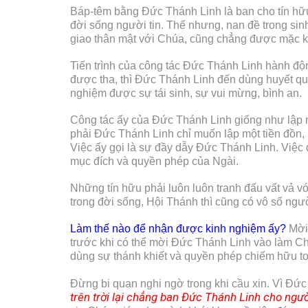
Báp-têm bằng Đức Thánh Linh là ban cho tín hữu s
đời sống người tin. Thế nhưng, nan đề trong si
giao thân mật với Chúa, cũng chẳng được mặc k
Tiến trình của công tác Đức Thánh Linh hành độn
được tha, thì Đức Thánh Linh đến dùng huyết quy
nghiệm được sự tái sinh, sự vui mừng, bình an.
Công tác ấy của Đức Thánh Linh giống như lập m
phải Đức Thánh Linh chỉ muốn lập một tiền đồn,
Việc ấy gọi là sự đầy dẫy Đức Thánh Linh. Việc đ
mục đích và quyền phép của Ngài.
Những tín hữu phải luôn luôn tranh đấu vất vả vớ
trong đời sống, Hội Thánh thì cũng có vô số người
Làm thế nào để nhận được kinh nghiệm ấy?
Mời 
trước khi có thể mời Đức Thánh Linh vào làm Ch
dùng sự thánh khiết và quyền phép chiếm hữu t
Đừng bi quan nghi ngờ trong khi cầu xin. Vì Đứ
trên trời lại chẳng ban Đức Thánh Linh cho ngườ