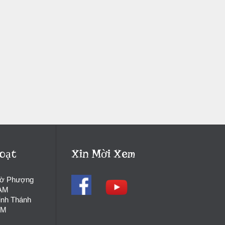
oạt
Xin Mời Xem
hờ Phượng
 AM
inh Thánh
PM