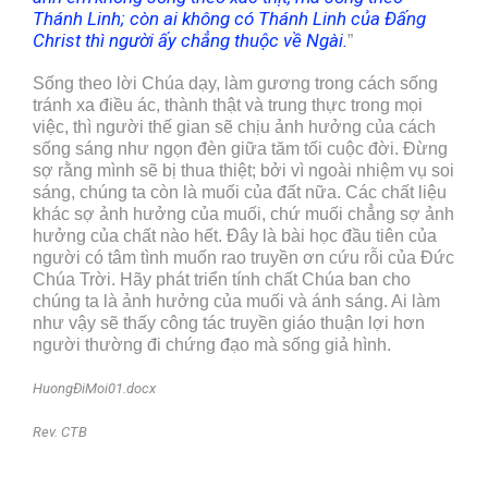
Thánh Linh; còn ai không có Thánh Linh của Đấng
Christ thì người ấy chẳng thuộc về Ngài.
”
Sống theo lời Chúa dạy, làm gương trong cách sống
tránh xa điều ác, thành thật và trung thực trong mọi
việc, thì người thế gian sẽ chịu ảnh hưởng của cách
sống sáng như ngọn đèn giữa tăm tối cuộc đời. Đừng
sợ rằng mình sẽ bị thua thiệt; bởi vì ngoài nhiệm vụ soi
sáng, chúng ta còn là muối của đất nữa. Các chất liệu
khác sợ ảnh hưởng của muối, chứ muối chẳng sợ ảnh
hưởng của chất nào hết. Đây là bài học đầu tiên của
người có tâm tình muốn rao truyền ơn cứu rỗi của Đức
Chúa Trời. Hãy phát triển tính chất Chúa ban cho
chúng ta là ảnh hưởng của muối và ánh sáng. Ai làm
như vậy sẽ thấy công tác truyền giáo thuận lợi hơn
người thường đi chứng đạo mà sống giả hình.
HuongĐiMoi01.docx
Rev. CTB