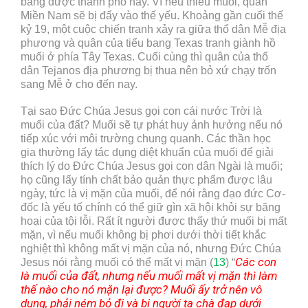
bằng được thảnh phố nầy. Vì nếu thiếu muối, quân
Miền Nam sẽ bị đẩy vào thế yếu. Khoảng gần cuối thế
kỷ 19, một cuộc chiến tranh xảy ra giữa thổ dân Mễ địa
phương và quân của tiểu bang Texas tranh giành hồ
muối ở phía Tây Texas. Cuối cùng thì quân của thổ
dân Tejanos địa phương bị thua nên bỏ xứ chạy trốn
sang Mễ ở cho đến nay.
Tại sao Đức Chúa Jesus gọi con cái nước Trời là
muối của đất? Muối sẽ tự phát huy ảnh hưởng nếu nó
tiếp xúc với môi trường chung quanh. Các thần học
gia thường lấy tác dụng diệt khuẩn của muối để giải
thích lý do Đức Chúa Jesus gọi con dân Ngài là muối;
họ cũng lấy tính chất bảo quản thực phẩm được lâu
ngày, tức là vị mặn của muối, để nói rằng đạo đức Cơ-
đốc là yếu tố chính có thể giữ gìn xã hội khỏi sự băng
hoại của tội lỗi. Rất ít người được thấy thứ muối bị mất
mặn, vì nếu muối không bị phơi dưới thời tiết khắc
nghiệt thì không mất vị mặn của nó, nhưng Đức Chúa
Các con
Jesus nói rằng muối có thể mất vị mặn (
13
) “
là muối của đất, nhưng nếu muối mất vị mặn thì làm
thế nào cho nó mặn lại được? Muối ấy trở nên vô
dụng, phải ném bỏ đi và bị người ta chà đạp dưới