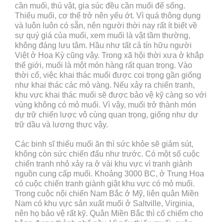
cần muối, thú vật, gia súc đều cần muối để sống.
Thiếu muối, cơ thể trở nên yếu ớt. Vì quá thông dụng
và luôn luôn có sẵn, nên người thời nay rất ít biết về
sự quý giá của muối, xem muối là vật tầm thường,
không đáng lưu tâm. Hầu như tất cả tín hữu người
Việt ở Hoa Kỳ cũng vậy. Trong xã hội thời xưa ở khắp
thế giới, muối là một món hàng rất quan trọng. Vào
thời cổ, việc khai thác muối được coi trọng gần giống
như khai thác các mỏ vàng. Nếu xảy ra chiến tranh,
khu vực khai thác muối sẽ được bảo vệ kỹ càng so với
vùng không có mỏ muối. Vì vậy, muối trở thành món
dự trữ chiến lược vô cùng quan trọng, giống như dự
trữ dầu và lương thực vậy.
Các binh sĩ thiếu muối ăn thì sức khỏe sẽ giảm sút,
không còn sức chiến đấu như trước. Có một số cuộc
chiến tranh nhỏ xảy ra ở vài khu vực vì tranh giành
nguồn cung cấp muối. Khoảng 3000 BC, ở Trung Hoa
có cuộc chiến tranh giành giật khu vực có mỏ muối.
Trong cuộc nội chiến Nam Bắc ở Mỹ, liên quân Miền
Nam có khu vực sản xuất muối ở Saltville, Virginia,
nên họ bảo vệ rất kỹ. Quân Miền Bắc thì cố chiếm cho