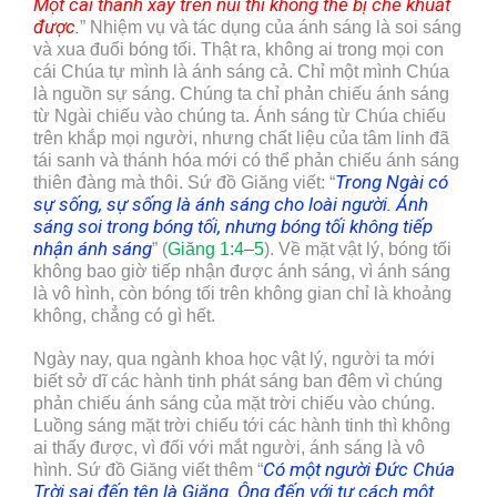
Một cái thành xây trên núi thì không thể bị che khuất
được.
” Nhiệm vụ và tác dụng của ánh sáng là soi sáng
và xua đuổi bóng tối. Thật ra, không ai trong mọi con
cái Chúa tự mình là ánh sáng cả. Chỉ một mình Chúa
là nguồn sự sáng. Chúng ta chỉ phản chiếu ánh sáng
từ Ngài chiếu vào chúng ta. Ánh sáng từ Chúa chiếu
trên khắp mọi người, nhưng chất liệu của tâm linh đã
tái sanh và thánh hóa mới có thể phản chiếu ánh sáng
Trong Ngài có
thiên đàng mà thôi. Sứ đồ Giăng viết: “
sự sống, sự sống là ánh sáng cho loài người. Ánh
sáng soi trong bóng tối, nhưng bóng tối không tiếp
nhận ánh sáng
” (
Giăng 1:4–5
). Về mặt vật lý, bóng tối
không bao giờ tiếp nhận được ánh sáng, vì ánh sáng
là vô hình, còn bóng tối trên không gian chỉ là khoảng
không, chẳng có gì hết.
Ngày nay, qua ngành khoa học vật lý, người ta mới
biết sở dĩ các hành tinh phát sáng ban đêm vì chúng
phản chiếu ánh sáng của mặt trời chiếu vào chúng.
Luồng sáng mặt trời chiếu tới các hành tinh thì không
ai thấy được, vì đối với mắt người, ánh sáng là vô
Có một người Đức Chúa
hình. Sứ đồ Giăng viết thêm “
Trời sai đến tên là Giăng. Ông đến với tư cách một