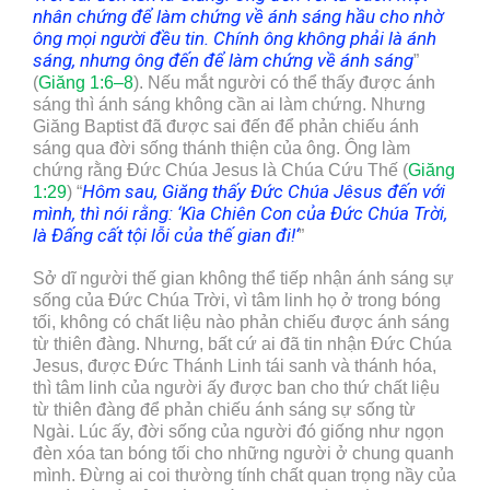
nhân chứng để làm chứng về ánh sáng hầu cho nhờ
ông mọi người đều tin. Chính ông không phải là ánh
sáng, nhưng ông đến để làm chứng về ánh sáng
”
(
Giăng 1:6–8
). Nếu mắt người có thể thấy được ánh
sáng thì ánh sáng không cần ai làm chứng. Nhưng
Giăng Baptist đã được sai đến để phản chiếu ánh
sáng qua đời sống thánh thiện của ông. Ông làm
chứng rằng Đức Chúa Jesus là Chúa Cứu Thế (
Giăng
Hôm sau, Giăng thấy Đức Chúa Jêsus đến với
1:29
) “
mình, thì nói rằng:
‘
Kìa Chiên Con của Đức Chúa Trời,
là Đấng cất tội lỗi của thế gian đi!
‘
”
Sở dĩ người thế gian không thể tiếp nhận ánh sáng sự
sống của Đức Chúa Trời, vì tâm linh họ ở trong bóng
tối, không có chất liệu nào phản chiếu được ánh sáng
từ thiên đàng. Nhưng, bất cứ ai đã tin nhận Đức Chúa
Jesus, được Đức Thánh Linh tái sanh và thánh hóa,
thì tâm linh của người ấy được ban cho thứ chất liệu
từ thiên đàng để phản chiếu ánh sáng sự sống từ
Ngài. Lúc ấy, đời sống của người đó giống như ngọn
đèn xóa tan bóng tối cho những người ở chung quanh
mình. Đừng ai coi thường tính chất quan trọng nầy của