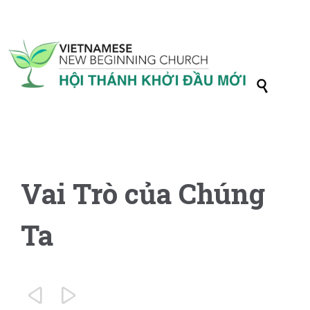

Vai Trò của Chúng
Ta

