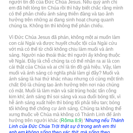
người tín đồ của Đức Chúa Jesus. Nếu quý anh chị
em đã hết lòng tin Chúa rồi thì hãy biết chắc rằng mình
có thể phản chiếu ánh sáng thiên đàng và tạo ảnh
hưởng trên những ai đang sinh hoạt chung quanh
chúng ta. Không tin thì không thể phản chiếu.
Vì Đức Chúa Jesus đã phán, không một ai muốn làm
con cái Ngài và được huyết chuộc tội của Ngài cứu
vớt mà có thể từ chối không chịu làm muối và ánh
sáng. Người nào thoái thác thì người ấy không thuộc
về Ngài. Đây là chỗ chúng ta có thể nhận ra ai là con
cái thật của Chúa và ai chỉ là tín đồ giả hiệu. Vậy, làm
muối và ánh sáng có nghĩa phải làm gì đây? Muối và
ánh sáng là hai thứ khác nhau nhưng có cùng một tính
chất: Đó là chúng tạo ảnh hưởng trên nơi nào chúng
có mặt. Muối là làm mặn và sát trùng hoặc tấn công
kim khí; ánh sáng thì soi sáng và xua đuổi bóng tối, vì
hễ ánh sáng xuất hiện thì bóng tối phải tiêu tan; bóng
tối không thể chống cự ánh sáng. Chúng ta không thể
xưng thuộc về Chúa mà không có Thánh Linh để ảnh
Nhưng nếu Thánh
hưởng trên người khác (
Rôma 8:9
) “
Linh của Đức Chúa Trời thật sự ở trong anh em thì
anh em
không sống theo xác thịt, mà sống theo