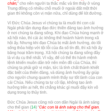
chân
;
” cho nên người ta thắc mắc và tìm thấy ở vùng
Trung đông có nhiều chỗ muối ở ngoài đất một thời
gian thì không còn vị mặn nữa, chỉ dùng để lót đường.
Vì Đức Chúa Jesus ví chúng ta là muối thì con cái
Ngài phải tận dụng đạo đức thiên đàng tạo ảnh hưởng
ở nơi chúng ta đang sống. Khi đạo Chúa hùng mạnh ở
xã hội nào, thì cái ác không thể hoành hành trong xã
hội ấy. Nhưng khi đạo Chúa bị mất ảnh hưởng, do lối
sống thỏa hiệp với tội lỗi của đa số tín đồ, thì xã hội ấy
băng hoại trầm trọng. Xã hội chúng ta đang sống đây
là ví dụ cụ thể nhất. Vì vậy, để có thể thi hành mệnh
lệnh khiến muôn dân trở nên môn đồ của Chúa, thì
chúng ta phải giữ vị mặn, tức là tính chất thánh khiết
đặc biệt của thiên đàng, và dùng ảnh hưởng ấy giúp
cho người chung quanh mình thấy sự tốt lành của con
cái Chúa. Nếu chúng ta tự cô lập, không tạo ảnh
hưởng trên ai hết, thì chẳng khác gì muối đậy kín vô
dụng trong lọ thủy tinh.
Đức Chúa Jesus cũng nói con dân Ngài là ánh sáng
Các con là ánh sáng cho thế gian.
cho thế gian (
14
) “