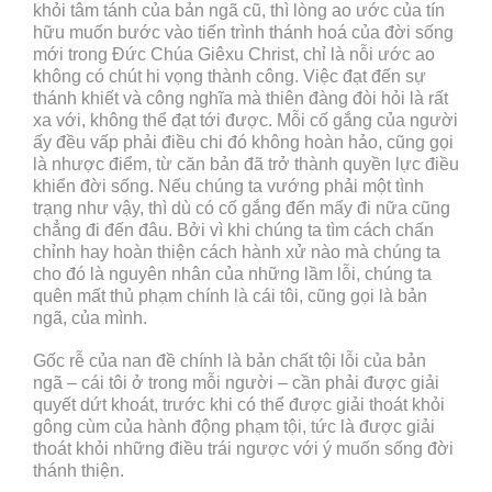
khỏi tâm tánh của bản ngã cũ, thì lòng ao ước của tín
hữu muốn bước vào tiến trình thánh hoá của đời sống
mới trong Đức Chúa Giêxu Christ, chỉ là nỗi ước ao
không có chút hi vọng thành công. Việc đạt đến sự
thánh khiết và công nghĩa mà thiên đàng đòi hỏi là rất
xa với, không thể đạt tới được. Mỗi cố gắng của người
ấy đều vấp phải điều chi đó không hoàn hảo, cũng gọi
là nhược điểm, từ căn bản đã trở thành quyền lực điều
khiển đời sống. Nếu chúng ta vướng phải một tình
trạng như vậy, thì dù có cố gắng đến mấy đi nữa cũng
chẳng đi đến đâu. Bởi vì khi chúng ta tìm cách chấn
chỉnh hay hoàn thiện cách hành xử nào mà chúng ta
cho đó là nguyên nhân của những lầm lỗi, chúng ta
quên mất thủ phạm chính là cái tôi, cũng gọi là bản
ngã, của mình.
Gốc rễ của nan đề chính là bản chất tội lỗi của bản
ngã – cái tôi ở trong mỗi người – cần phải được giải
quyết dứt khoát, trước khi có thể được giải thoát khỏi
gông cùm của hành động phạm tội, tức là được giải
thoát khỏi những điều trái ngược với ý muốn sống đời
thánh thiện.