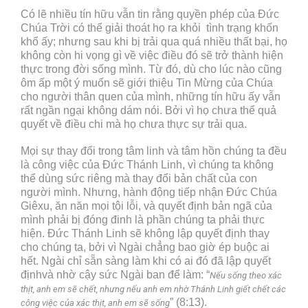
Có lẽ nhiều tín hữu vẫn tin rằng quyền phép của Đức
Chúa Trời có thể giải thoát họ ra khỏi tình trạng khốn
khổ ấy; nhưng sau khi bị trải qua quá nhiều thất bại, họ
không còn hi vọng gì về việc điều đó sẽ trở thành hiện
thực trong đời sống mình. Từ đó, dù cho lúc nào cũng
ôm ấp một ý muốn sẽ giới thiệu Tin Mừng của Chúa
cho người thân quen của mình, những tín hữu ấy vẫn
rất ngần ngại không dám nói. Bởi vì họ chưa thể quả
quyết về điều chi mà họ chưa thực sự trải qua.
Mọi sự thay đổi trong tâm linh và tâm hồn chúng ta đều
là công việc của Đức Thánh Linh, vì chúng ta không
thể dùng sức riêng mà thay đổi bản chất của con
người mình. Nhưng, hành động tiếp nhận Đức Chúa
Giêxu, ăn năn mọi tội lỗi, và quyết định bản ngã của
mình phải bị đóng đinh là phần chúng ta phải thực
hiện. Đức Thánh Linh sẽ không lập quyết định thay
cho chúng ta, bởi vì Ngài chẳng bao giờ ép buộc ai
hết. Ngài chỉ sẵn sàng làm khi có ai đó đã lập quyết
địnhvà nhờ cậy sức Ngài ban để làm: “
Nếu sống theo xác
thịt, anh em sẽ chết, nhưng nếu anh em nhờ Thánh Linh giết chết các
” (8:13).
công việc của xác thịt, anh em sẽ sống