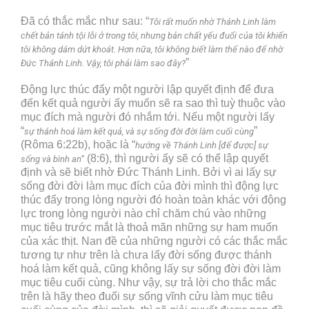
Đã có thắc mắc như sau: “
Tôi rất muốn nhờ Thánh Linh làm
chết bản tánh tội lỗi ở trong tôi, nhưng bản chất yếu đuối của tôi khiến
tôi không dám dứt khoát. Hơn nữa, tôi không biết làm thế nào để nhờ
”
Đức Thánh Linh. Vậy, tôi phải làm sao đây?
Động lực thúc đẩy một người lập quyết định để đưa
đến kết quả người ấy muốn sẽ ra sao thì tuỳ thuộc vào
mục đích mà người đó nhắm tới. Nếu một người lấy
“
”
sự thánh hoá làm kết quả, và sự sống đời đời làm cuối cùng
(Rôma 6:22b), hoặc là “
hướng về Thánh Linh [để được] sự
(8:6), thì người ấy sẽ có thể lập quyết
sống và bình an”
định và sẽ biết nhờ Đức Thánh Linh. Bởi vì ai lấy sự
sống đời đời làm mục đích của đời mình thì động lực
thúc đẩy trong lòng người đó hoàn toàn khác với động
lực trong lòng người nào chỉ chăm chú vào những
mục tiêu trước mắt là thoả mãn những sự ham muốn
của xác thịt. Nan đề của những người có các thắc mắc
tương tự như trên là chưa lấy đời sống được thánh
hoá làm kết quả, cũng không lấy sự sống đời đời làm
mục tiêu cuối cùng. Như vậy, sự trả lời cho thắc mắc
trên là hãy theo đuổi sự sống vĩnh cửu làm mục tiêu