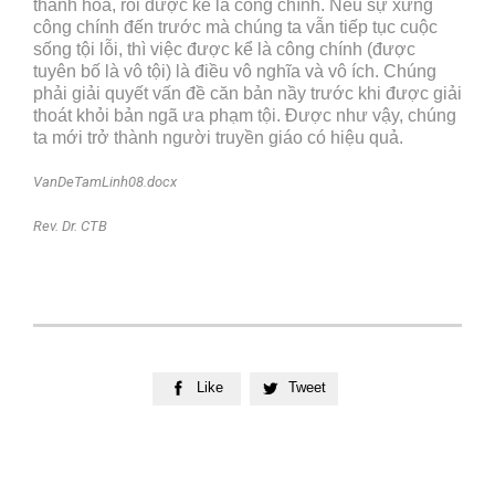
thánh hoá, rồi được kể là công chính. Nếu sự xưng
công chính đến trước mà chúng ta vẫn tiếp tục cuộc
sống tội lỗi, thì việc được kể là công chính (được
tuyên bố là vô tội) là điều vô nghĩa và vô ích. Chúng
phải giải quyết vấn đề căn bản nầy trước khi được giải
thoát khỏi bản ngã ưa phạm tội. Được như vậy, chúng
ta mới trở thành người truyền giáo có hiệu quả.
VanDeTamLinh08.docx
Rev. Dr. CTB
Like
Tweet

