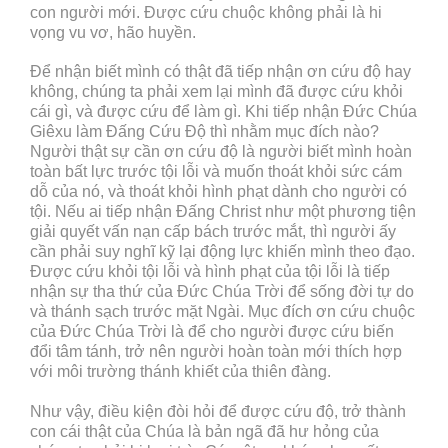
con người mới. Được cứu chuộc không phải là hi
vọng vu vơ, hão huyền.
Để nhận biết mình có thật đã tiếp nhận ơn cứu độ hay
không, chúng ta phải xem lại mình đã được cứu khỏi
cái gì, và được cứu để làm gì. Khi tiếp nhận Đức Chúa
Giêxu làm Đấng Cứu Độ thì nhằm mục đích nào?
Người thật sự cần ơn cứu độ là người biết mình hoàn
toàn bất lực trước tội lỗi và muốn thoát khỏi sức cám
dỗ của nó, và thoát khỏi hình phạt dành cho người có
tội. Nếu ai tiếp nhận Đấng Christ như một phương tiện
giải quyết vấn nạn cấp bách trước mắt, thì người ấy
cần phải suy nghĩ kỹ lại động lực khiến mình theo đạo.
Được cứu khỏi tội lỗi và hình phạt của tội lỗi là tiếp
nhận sự tha thứ của Đức Chúa Trời để sống đời tự do
và thánh sạch trước mặt Ngài. Mục đích ơn cứu chuộc
của Đức Chúa Trời là để cho người được cứu biến
đổi tâm tánh, trở nên người hoàn toàn mới thích hợp
với môi trường thánh khiết của thiên đàng.
Như vậy, điều kiện đòi hỏi để được cứu độ, trở thành
con cái thật của Chúa là bản ngã đã hư hỏng của