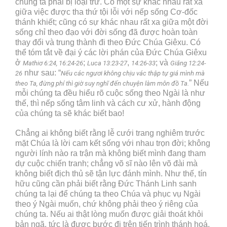
chúng ta phải bị loại trừ. Có một sự khác nhau rất xa
giữa việc được tha thứ tội lỗi với nếp sống Cơ-đốc
thánh khiết; cũng có sự khác nhau rất xa giữa một đời
sống chỉ theo đạo với đời sống đã được hoàn toàn
thay đổi và trung thành đi theo Đức Chúa Giêxu. Có
thể tóm tắt về đại ý các lời phán của Đức Chúa Giêxu
ở
;
,
; và
Mathiơ 6:24, 16:24-26
Luca 13:23-27
14:26-33
Giăng 12:24-
như sau: “
26
Nếu các ngươi không chịu vác thập tự giá mình mà
” Nếu
theo Ta, đừng phí thì giờ suy nghĩ đến chuyện làm môn đồ Ta.
mỗi chúng ta đều hiểu rõ cuộc sống theo Ngài là như
thế, thì nếp sống tâm linh và cách cư xử, hành động
của chúng ta sẽ khác biết bao!
Chẳng ai không biết rằng lễ cưới trang nghiêm trước
mặt Chúa là lời cam kết sống với nhau trọn đời; không
người lính nào ra trận mà không biết mình đang tham
dự cuộc chiến tranh; chẳng võ sĩ nào lên võ đài mà
không biết địch thủ sẽ tận lực đánh mình. Như thế, tín
hữu cũng cần phải biết rằng Đức Thánh Linh sanh
chúng ta lại để chúng ta theo Chúa và phục vụ Ngài
theo ý Ngài muốn, chứ không phải theo ý riêng của
chúng ta. Nếu ai thật lòng muốn được giải thoát khỏi
bản ngã, tức là được bước đi trên tiến trình thánh hoá,