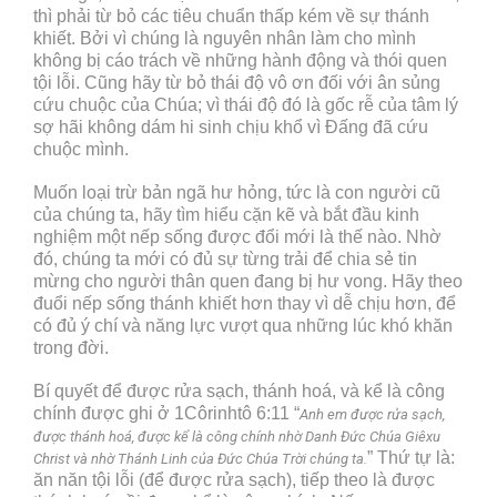
thì phải từ bỏ các tiêu chuẩn thấp kém về sự thánh
khiết. Bởi vì chúng là nguyên nhân làm cho mình
không bị cáo trách về những hành động và thói quen
tội lỗi. Cũng hãy từ bỏ thái độ vô ơn đối với ân sủng
cứu chuộc của Chúa; vì thái độ đó là gốc rễ của tâm lý
sợ hãi không dám hi sinh chịu khổ vì Đấng đã cứu
chuộc mình.
Muốn loại trừ bản ngã hư hỏng, tức là con người cũ
của chúng ta, hãy tìm hiểu cặn kẽ và bắt đầu kinh
nghiệm một nếp sống được đổi mới là thế nào. Nhờ
đó, chúng ta mới có đủ sự từng trải để chia sẻ tin
mừng cho người thân quen đang bị hư vong. Hãy theo
đuổi nếp sống thánh khiết hơn thay vì dễ chịu hơn, để
có đủ ý chí và năng lực vượt qua những lúc khó khăn
trong đời.
Bí quyết để được rửa sạch, thánh hoá, và kể là công
chính được ghi ở 1Côrinhtô 6:11 “
Anh em được rửa sạch,
được thánh hoá, được kể là công chính nhờ Danh Đức Chúa Giêxu
” Thứ tự là:
Christ và nhờ Thánh Linh của Đức Chúa Trời chúng ta.
ăn năn tội lỗi (để được rửa sạch), tiếp theo là được