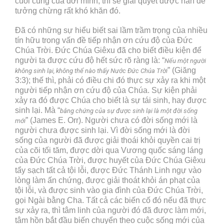
cuối cùng của đời mình, thì sẽ giải quyết được nan đề
tưởng chừng rất khó khăn đó.
Đã có những sự hiểu biết sai lầm trầm trọng của nhiều
tín hữu trong vấn đề tiếp nhận ơn cứu độ của Đức
Chúa Trời. Đức Chúa Giêxu đã cho biết điều kiện để
người ta được cứu độ hết sức rõ ràng là: “
Nếu một người
” (Giăng
không sinh lại, không thể nào thấy Nước Đức Chúa Trời
3:3); thế thì, phải có điều chi đó thực sự xảy ra khi một
người tiếp nhận ơn cứu độ của Chúa. Sự kiện phải
xảy ra đó được Chúa cho biết là sự tái sinh, hay được
sinh lại. Mà “
bằng chứng của sự được sinh lại là một đời sống
” (James E. Orr). Người chưa có đời sống mới là
mới
người chưa được sinh lại. Vì đời sống mới là đời
sống của người đã được giải thoái khỏi quyền cai trị
của cõi tối tăm, được dời qua Vương quốc sáng láng
của Đức Chúa Trời, được huyết của Đức Chúa Giêxu
tẩy sạch tất cả tội lỗi, được Đức Thánh Linh ngự vào
lòng làm ấn chứng, được giải thoát khỏi án phạt của
tội lỗi, và được sinh vào gia đình của Đức Chúa Trời,
gọi Ngài bằng Cha. Tất cả các biến cố đó nếu đã thực
sự xảy ra, thì tâm linh của người đó đã được làm mới,
tâm hồn bắt đầu biến chuyển theo cuộc sống mới của