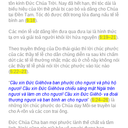
tôn kính Đức Chúa Trời. Nay đã hết hạn, thì tóc dài là
biểu hiệu của lời thề phải bị cạo bỏ và dâng cho Chúa
tại Đền Tạm. Tóc đó được đốt trong lửa đang nấu tế lễ
bình an (
6:18
).
Các món lễ vật dâng lên đưa qua đưa lại là hình thức
tạ ơn và giải toả người khỏi lời hứa nguyện (
6:19–21
).
Theo truyền thống của Do-thái-giáo thì lời chúc phước
của các thầy tế lễ cho dân chúng diễn ra sau khi chấm
dứt các tế lễ thường nhật; mặc dù ở chỗ nầy không nói
các thầy tế lễ phải nói lời chúc phước vào lúc nào
(
6:22–23
).
Cầu xin Đức Giêhôva ban phước cho ngươi và phù hộ
“
ngươi! Cầu xin Đức Giêhôva chiếu sáng mặt Ngài trên
ngươi và làm ơn cho ngươi! Cầu xin Đức Giêhô- va đoái
thương ngươi và ban bình an cho ngươi
” (
6:24–26
) là
những lời chúc phước do Chúa dạy Môi-se truyền lại
cho A-rôn và các con trai ông.
Đức Chúa Cha ban mọi phước lành thể chất và tâm