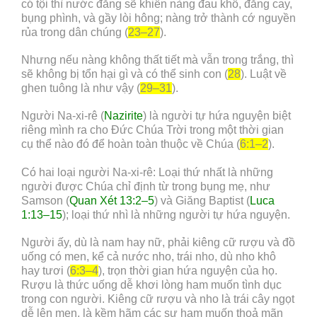
có tội thì nước đắng sẽ khiến nàng đau khổ, đắng cay,
bụng phình, và gầy lòi hông; nàng trở thành cớ nguyền
rủa trong dân chúng (
23–27
).
Nhưng nếu nàng không thất tiết mà vẫn trong trắng, thì
sẽ không bị tổn hại gì và có thể sinh con (
28
). Luật về
ghen tuông là như vậy (
29–31
).
Người Na-xi-rê (
Nazirite
) là người tự hứa nguyện biệt
riêng mình ra cho Đức Chúa Trời trong một thời gian
cụ thể nào đó để hoàn toàn thuộc về Chúa (
6:1–2
).
Có hai loại người Na-xi-rê: Loại thứ nhất là những
người được Chúa chỉ định từ trong bụng mẹ, như
Samson (
Quan Xét 13:2–5
) và Giăng Baptist (
Luca
1:13–15
); loại thứ nhì là những người tự hứa nguyện.
Người ấy, dù là nam hay nữ, phải kiêng cữ rượu và đồ
uống có men, kể cả nước nho, trái nho, dù nho khô
hay tươi (
6:3–4
), trọn thời gian hứa nguyện của họ.
Rượu là thức uống dễ khơi lòng ham muốn tình dục
trong con người. Kiêng cữ rượu và nho là trái cây ngọt
dễ lên men, là kềm hãm các sự ham muốn thoả mãn