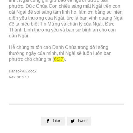
linh, Ngài cũng gìn giữ bảo vệ người được ban
phước. Đức Chúa Con chiếu sáng mặt Ngài trên con
cái Ngài để soi sáng tâm linh họ, làm ơn bằng sự hiện
diện yêu thương của Ngài, tức là ban vinh quang Ngài
để ta hiểu biết Tin Mừng và chân lý của Ngài. Đức
Thánh Linh thương yêu và ban sự bình an cho con
dân Ngài.
Hễ chúng ta tôn cao Danh Chúa trong đời sống
thường ngày của mình, thì Ngài sẽ luôn luôn ban
phước cho chúng ta (
6:27
).
Dansoky03.docx
Rev. Dr. CTB
Like
Tweet

