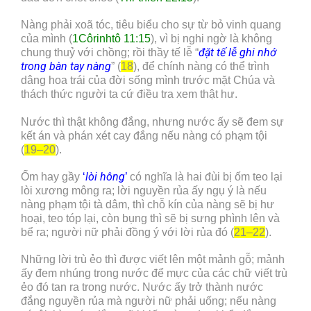
Nàng phải xoã tóc, tiêu biểu cho sự từ bỏ vinh quang
của mình (
1Côrinhtô 11:15
), vì bị nghi ngờ là không
đặt tế lễ ghi nhớ
chung thuỷ với chồng; rồi thầy tế lễ “
trong bàn tay nàng
” (
18
), để chính nàng có thể trình
dâng hoa trái của đời sống mình trước mặt Chúa và
thách thức người ta cứ điều tra xem thật hư.
Nước thì thật không đắng, nhưng nước ấy sẽ đem sự
kết án và phán xét cay đắng nếu nàng có phạm tội
(
19–20
).
lòi hông
Ốm hay gầy
‘
’
có nghĩa là hai đùi bị ốm teo lại
lòi xương mông ra; lời nguyền rủa ấy ngụ ý là nếu
nàng phạm tội tà dâm, thì chỗ kín của nàng sẽ bị hư
hoại, teo tóp lại, còn bụng thì sẽ bị sưng phình lên và
bể ra; người nữ phải đồng ý với lời rủa đó (
21–22
).
Những lời trù ẻo thì được viết lên một mảnh gỗ; mảnh
ấy đem nhúng trong nước để mực của các chữ viết trù
ẻo đó tan ra trong nước. Nước ấy trở thành nước
đắng nguyền rủa mà người nữ phải uống; nếu nàng