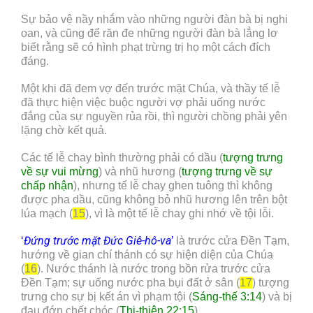
Sự bảo vệ nầy nhắm vào những người đàn bà bị nghi
oan, và cũng để răn đe những người đàn bà lẳng lơ
biết rằng sẽ có hình phạt trừng trị họ một cách đích
đáng.
Một khi đã đem vợ đến trước mặt Chúa, và thầy tế lễ
đã thực hiện việc buộc người vợ phải uống nước
đắng của sự nguyền rủa rồi, thì người chồng phải yên
lặng chờ kết quả.
Các tế lễ chay bình thường phải có dầu (
tượng trưng
về sự vui mừng
) và nhũ hương (
tượng trưng về sự
chấp nhận
), nhưng tế lễ chay ghen tuông thì không
được pha dầu, cũng không bỏ nhũ hương lên trên bột
lúa mạch (
15
), vì là một tế lễ chay ghi nhớ về tội lỗi.
Đứng trước mặt Đức Giê-hô-va
‘
’
là trước cửa Đền Tạm,
hướng về gian chí thánh có sự hiện diện của Chúa
(
16
). Nước thánh là nước trong bồn rửa trước cửa
Đền Tạm; sự uống nước pha bụi đất ở sân (
17
) tượng
trưng cho sự bị kết án vì phạm tội (
Sáng-thế 3:14
) và bị
đau đớn chết chóc (
Thi-thiên 22:15
).