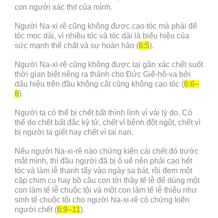
con người xác thịt của mình.
Người Na-xi rê cũng không được cạo tóc mà phải để
tóc mọc dài, vì nhiều tóc và tóc dài là biểu hiệu của
sức mạnh thể chất và sự hoàn hảo (
6:5
).
Người Na-xi-rê cũng không được lại gần xác chết suốt
thời gian biệt riêng ra thánh cho Đức Giê-hô-va bởi
dấu hiệu trên đầu không cắt cũng không cạo tóc (
6:6–
8
).
Người ta có thể bị chết bất thình lình vì vài lý do. Có
thể do chết bất đắc kỳ tử, chết vì bệnh đột ngột, chết vì
bị người ta giết hay chết vì tai nạn.
Nếu người Na-xi-rê nào chứng kiến cái chết đó trước
mắt mình, thì đầu người đã bị ô uế nên phải cạo hết
tóc và làm lễ thanh tẩy vào ngày sa bát, rồi đem một
cặp chim cu hay bồ câu con tới thầy tế lễ để dùng một
con làm tế lễ chuộc tội và một con làm tế lễ thiêu như
sinh tế chuộc tội cho người Na-xi-rê có chứng kiến
người chết (
6:9–11
).