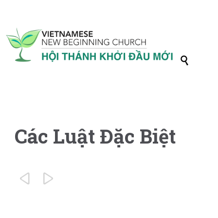

Các Luật Đặc Biệt

