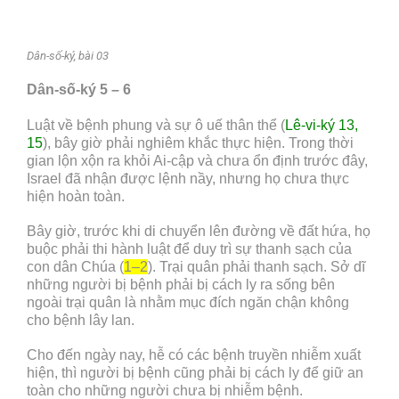
Dân-số-ký, bài 03
Dân-số-ký 5 – 6
Luật về bệnh phung và sự ô uế thân thể (
Lê-vi-ký 13,
15
), bây giờ phải nghiêm khắc thực hiện. Trong thời
gian lộn xộn ra khỏi Ai-cập và chưa ổn định trước đây,
Israel đã nhận được lệnh nầy, nhưng họ chưa thực
hiện hoàn toàn.
Bây giờ, trước khi di chuyển lên đường về đất hứa, họ
buộc phải thi hành luật để duy trì sự thanh sạch của
con dân Chúa (
1–2
). Trại quân phải thanh sạch. Sở dĩ
những người bị bệnh phải bị cách ly ra sống bên
ngoài trại quân là nhằm mục đích ngăn chận không
cho bệnh lây lan.
Cho đến ngày nay, hễ có các bệnh truyền nhiễm xuất
hiện, thì người bị bệnh cũng phải bị cách ly để giữ an
toàn cho những người chưa bị nhiễm bệnh.