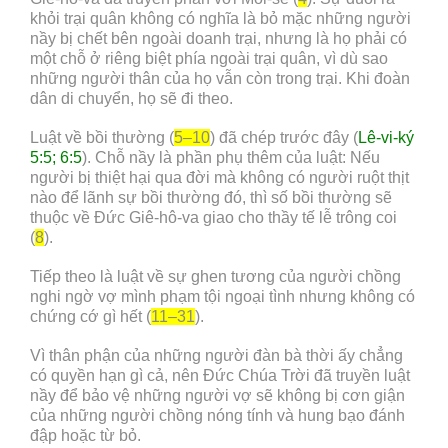
khỏi trại quân không có nghĩa là bỏ mặc những người
nầy bị chết bên ngoài doanh trại, nhưng là họ phải có
một chỗ ở riêng biệt phía ngoài trại quân, vì dù sao
những người thân của họ vẫn còn trong trại. Khi đoàn
dân di chuyển, họ sẽ đi theo.
Luật về bồi thường (
5–10
) đã chép trước đây (
Lê-vi-ký
5:5; 6:5
). Chỗ nầy là phần phụ thêm của luật: Nếu
người bị thiệt hại qua đời mà không có người ruột thịt
nào để lãnh sự bồi thường đó, thì số bồi thường sẽ
thuộc về Đức Giê-hô-va giao cho thầy tế lễ trông coi
(
8
).
Tiếp theo là luật về sự ghen tương của người chồng
nghi ngờ vợ mình phạm tội ngoại tình nhưng không có
chứng cớ gì hết (
11–31
).
Vì thân phận của những người đàn bà thời ấy chẳng
có quyền hạn gì cả, nên Đức Chúa Trời đã truyền luật
nầy để bảo vệ những người vợ sẽ không bị cơn giận
của những người chồng nóng tính và hung bạo đánh
đập hoặc từ bỏ.