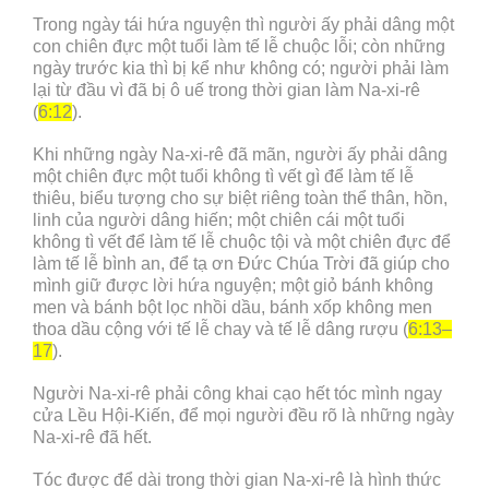
Trong ngày tái hứa nguyện thì người ấy phải dâng một
con chiên đực một tuổi làm tế lễ chuộc lỗi; còn những
ngày trước kia thì bị kể như không có; người phải làm
lại từ đầu vì đã bị ô uế trong thời gian làm Na-xi-rê
(
6:12
).
Khi những ngày Na-xi-rê đã mãn, người ấy phải dâng
một chiên đực một tuổi không tì vết gì để làm tế lễ
thiêu, biểu tượng cho sự biệt riêng toàn thể thân, hồn,
linh của người dâng hiến; một chiên cái một tuổi
không tì vết để làm tế lễ chuộc tội và một chiên đực để
làm tế lễ bình an, để tạ ơn Đức Chúa Trời đã giúp cho
mình giữ được lời hứa nguyện; một giỏ bánh không
men và bánh bột lọc nhồi dầu, bánh xốp không men
thoa dầu cộng với tế lễ chay và tế lễ dâng rượu (
6:13–
17
).
Người Na-xi-rê phải công khai cạo hết tóc mình ngay
cửa Lều Hội-Kiến, để mọi người đều rõ là những ngày
Na-xi-rê đã hết.
Tóc được để dài trong thời gian Na-xi-rê là hình thức