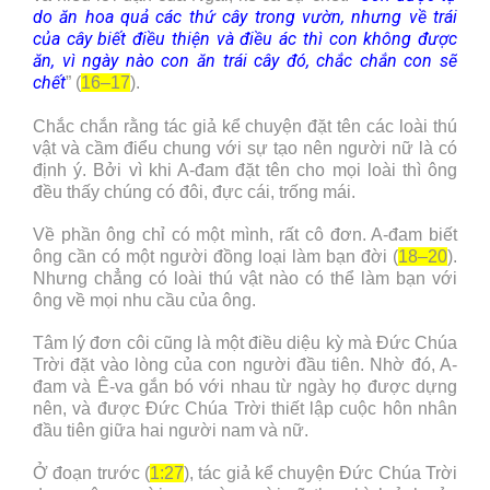
do ăn hoa quả các thứ cây trong vườn, nhưng về trái
của cây biết điều thiện và điều ác thì con không được
ăn, vì ngày nào con ăn trái cây đó, chắc chắn con sẽ
chết
” (
16–17
).
Chắc chắn rằng tác giả kể chuyện đặt tên các loài thú
vật và cầm điểu chung với sự tạo nên người nữ là có
định ý. Bởi vì khi A-đam đặt tên cho mọi loài thì ông
đều thấy chúng có đôi, đực cái, trống mái.
Về phần ông chỉ có một mình, rất cô đơn. A-đam biết
ông cần có một người đồng loại làm bạn đời (
18–20
).
Nhưng chẳng có loài thú vật nào có thể làm bạn với
ông về mọi nhu cầu của ông.
Tâm lý đơn côi cũng là một điều diệu kỳ mà Đức Chúa
Trời đặt vào lòng của con người đầu tiên. Nhờ đó, A-
đam và Ê-va gắn bó với nhau từ ngày họ được dựng
nên, và được Đức Chúa Trời thiết lập cuộc hôn nhân
đầu tiên giữa hai người nam và nữ.
Ở đoạn trước (
1:27
), tác giả kể chuyện Đức Chúa Trời