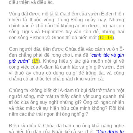
điều thiện và điều ác.
Vùng đất được mô tả là địa điểm của vườn Ê-đen hiển
nhiên là thuộc vùng Trung Đông ngày nay. Nhưng
chính xác ở chỗ nào thì không ai tìm được. Vì hai con
sông Tigris và Euphrates tuy vẫn còn đó, nhưng hai
con sông Pishon và Gihon thì đã biến mất (
10–14
).
Con người đầu tiên được Chúa đặt vào cảnh vườn Ê-
canh tác và gìn
đen chẳng phải để rong chơi, mà để “
giữ vườn
” (
15
). Không hiểu ý tác giả muốn nói gì về
công việc của A-đam là canh tác và gìn giữ vườn. Bởi
vì thuở ấy chưa có dụng cụ gì để trồng tỉa, và cũng
chẳng có ai khác tới phá phách khu vườn cả.
Chúng ta không biết khi A-đam từ bụi đất trở thành một
người sống, mở mắt ra thấy cảnh vật xung quanh, thì
trí óc của ông suy nghĩ những gì? Ông có ngạc nhiên
và thắc mắc về sự hiện hữu của mình không? Rồi khi
nếm các thứ trái ngon thì ông nghĩ gì?
Điều kỳ diệu là Chúa đã ban cho ông khả năng nghe
Con được tự
và hiểu lời dặn của Ngài, kể cả sự chết: “