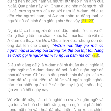
dựng nên người nam và người nữ theo hình ảnh của
Ngài. Qua phần nầy, khi Chúa dựng nên một người nữ
từ cái xương sườn của người nam là A-đam, rồi đưa
đến cho người nam, thì A-đam nhận ra đồng loại, vì
người nữ có hình ảnh giống như ông vậy (
21–23
).
Nghĩa là cả hai người đều có đầu, mình, tứ chi, và đi,
đứng thẳng trên hai chân, khác hẳn mọi loài thú vật mà
A-đam đã thấy, khi Đức Chúa Trời đưa chúng đến để
A-đam nói: ‘Bây giờ mới có
ông đặt tên cho chúng. “
người nầy, là xương bởi xương tôi, thịt bởi thịt tôi. Nàng
sẽ được gọi là người nữ, vì từ người nam mà có’
” (
23
).
Điều rất đáng để ý là A-đam nói rất thuần thục; nghĩa là
ngôn ngữ mà A-đam dùng để nói là thứ ngôn ngữ đã
phát triển cao. Chứng tỏ rằng cách nhìn thế giới của A-
đam đã rất phát triển, rất khác với ngôn ngữ nghèo
nàn của nhiều quần thể sắc tộc hay bộ tộc sống biệt
lập với xã hội ngày nay.
Về vấn đề nầy, các nhà nghiên cứu về ngôn ngữ và
tập tục văn hoá cho biết rằng, ngôn ngữ chỉ phát triển
trong một nền văn hoá đã phát triển. Ngược lại, chính