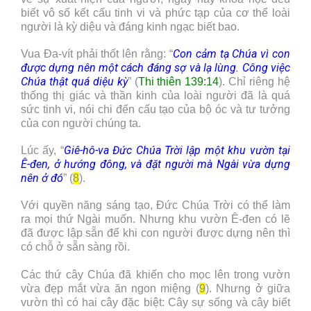
biết vô số kết cấu tinh vi và phức tạp của cơ thể loài
người là kỳ diệu và đáng kinh ngạc biết bao.
Con cảm tạ Chúa vì con
Vua Đa-vít phải thốt lên rằng: “
được dựng nên một cách đáng sợ và lạ lùng. Công việc
Chúa thật quá diệu kỳ
” (
Thi thiên 139:14
). Chỉ riêng hệ
thống thị giác và thần kinh của loài người đã là quá
sức tinh vi, nói chi đến cấu tạo của bộ óc và tư tưởng
của con người chúng ta.
Giê-hô-va Đức Chúa Trời lập một khu vườn tại
Lúc ấy, “
Ê-đen, ở hướng đông, và đặt người mà Ngài vừa dựng
nên ở đó
” (
8
).
Với quyền năng sáng tạo, Đức Chúa Trời có thể làm
ra mọi thứ Ngài muốn. Nhưng khu vườn Ê-đen có lẽ
đã được lập sẵn để khi con người được dựng nên thì
có chỗ ở sẵn sàng rồi.
Các thứ cây Chúa đã khiến cho mọc lên trong vườn
vừa đẹp mắt vừa ăn ngon miệng (
9
). Nhưng ở giữa
vườn thì có hai cây đặc biệt: Cây sự sống và cây biết