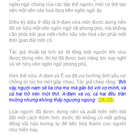
ngôn ngữ chung của các tập thể người, mới có thể tạo
nên một nền văn hoá dựa trên ngôn ngữ ấy.
Điều kỳ diệu ở đây là A-đam vừa mới được dựng nên
đã sở hữu một vốn ngôn ngữ rất phong phú, mà không
cần phải trải qua một chiều sâu văn hoá cần phải một
thời gian dài mới có.
Tác giả thuật lại lịch sử tổ tông loài người khi vừa
được dựng nên, thì họ đã được ban năng lực suy nghĩ
và sở hữu vốn ngôn ngữ phong phú.
Hơn thế nữa, A-đam và Ê-va đã vui hưởng tình yêu vợ
Bởi
chồng từ lúc họ mới gặp nhau. Tác giả chép rằng: “
vậy, người nam sẽ lìa cha mẹ mà gắn bó với vợ mình, và
cả hai trở nên một thịt. A-đam và vợ, cả hai đều trần
truồng nhưng không thấy ngượng ngùng
” (
24–25
).
Loài người đã được dựng nên và xuất hiện trên trái
đất một cách thình lình; trước đó không có một giống
động vật nào tương tự để tiến hoá thành con người
như hiện nay.