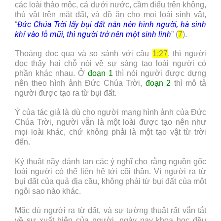
các loài thảo mộc, cá dưới nước, cầm điểu trên không,
thú vật trên mặt đất, và đồ ăn cho mọi loài sinh vật,
Đức Chúa Trời lấy bụi đất nắn nên hình người, hà sinh
“
khí vào lỗ mũi, thì người trở nên một sinh linh
” (
7
).
Thoáng đọc qua và so sánh với câu
1:27
, thì người
đọc thấy hai chỗ nói về sự sáng tạo loài người có
phần khác nhau. Ở
đoạn 1
thì nói người được dựng
nên theo hình ảnh Đức Chúa Trời,
đoạn 2
thì mô tả
người được tạo ra từ bụi đất.
Ý của tác giả là dù cho người mang hình ảnh của Đức
Chúa Trời, người vẫn là một loài được tạo nên như
mọi loài khác, chứ không phải là một tạo vật từ trời
đến.
Ký thuật nầy đánh tan các ý nghĩ cho rằng nguồn gốc
loài người có thể liên hệ tới cõi thần. Vì người ra từ
bụi đất của quả địa cầu, không phải từ bụi đất của một
ngôi sao nào khác.
Mặc dù người ra từ đất, và sự tường thuật rất vắn tắt
về sự xuất hiện của người, ngày nay khoa học đều