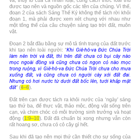
va, thuỷ tổ của cả nhân loại, cùng cách thức loài thú
được tạo nên và nguồn gốc các tên của chúng. Vì thế,
đoạn 2 của sách Sáng Thế Ký không thể tách rời khỏi
đoạn 1, mà phải được xem xét chung với nhau như
một tổng thể của câu chuyện sáng tạo trời đất, muôn
vật.
Đoạn 2 bắt đầu bằng sự mô tả tình trạng của đất trước
Khi Giê-hô-va Đức Chúa Trời
khi tạo nên loài người: “
làm nên trời và đất, thì trên đất chưa có bụi cây nào
mọc ngoài đồng và cũng chưa có ngọn cỏ nào mọc
trong ruộng, vì Giê-hô-va Đức Chúa Trời chưa cho mưa
xuống đất, và cũng chưa có người cày xới đất đai.
Nhưng có hơi nước từ dưới đất bốc lên, tưới khắp mặt
đất
” (
4–6
).
Đất trên cạn được tách ra khỏi nước của ‘ngày’ sáng
tạo thứ ba, để thực vật, thảo mộc, động vật sống trên
cạn, và chim chóc có môi trường sinh trưởng và hoạt
động (
1:9–10
). Đất đã chuẩn bị xong nhưng vẫn còn
rất hoang sơ, chưa có cỏ cây gì hết.
Sau khi đã tạo nên mọi thứ cần thiết cho sự sống của