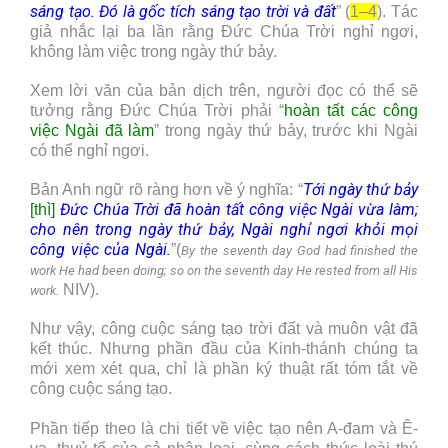
sáng tạo. Đó là gốc tích sáng tạo trời và đất
” (
1–4
). Tác
giả nhắc lại ba lần rằng Đức Chúa Trời nghỉ ngơi,
không làm việc trong ngày thứ bảy.
Xem lời văn của bản dịch trên, người đọc có thể sẽ
tưởng rằng Đức Chúa Trời phải “
hoàn tất các công
việc Ngài đã làm
” trong ngày thứ bảy, trước khi Ngài
có thể nghỉ ngơi.
Tới ngày thứ bảy
Bản Anh ngữ rõ ràng hơn về ý nghĩa: “
Đức Chúa Trời đã hoàn tất công việc Ngài vừa làm;
[thì]
cho nên trong ngày thứ bảy, Ngài nghỉ ngơi khỏi mọi
công việc của Ngài.
”(
By the seventh day God had finished the
work He had been doing; so on the seventh day He rested from all His
NIV).
work.
Như vậy, công cuộc sáng tạo trời đất và muôn vật đã
kết thúc. Nhưng phần đầu của Kinh-thánh chúng ta
mới xem xét qua, chỉ là phần ký thuật rất tóm tắt về
công cuộc sáng tạo.
Phần tiếp theo là chi tiết về việc tạo nên A-đam và Ê-