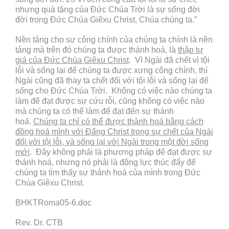
nhưng quà tặng của Đức Chúa Trời là sự sống đời
đời trong Đức Chúa Giêxu Christ, Chúa chúng ta.”
Nền tảng cho sự công chính của chúng ta chính là nền
tảng mà trên đó chúng ta được thánh hoá, là
thập tự
giá của Đức Chúa Giêxu Christ
. Vì Ngài đã chết vì tội
lỗi và sống lại để chúng ta được xưng công chính, thì
Ngài cũng đã thay ta chết đối với tội lỗi và sống lại để
sống cho Đức Chúa Trời. Không có việc nào chúng ta
làm để đạt được sự cứu rỗi, cũng không có việc nào
mà chúng ta có thể làm để đạt đến sự thánh
hoá.
Chúng ta chỉ có thể được thánh hoá bằng cách
đồng hoá mình với Đấng Christ trong sự chết của Ngài
đối với tội lỗi, và sống lại với Ngài trong một đời sống
mới
. Đây không phải là phương pháp để đạt được sự
thánh hoá, nhưng nó phải là động lực thúc đẩy để
chúng ta tìm thấy sự thánh hoá của mình trong Đức
Chúa Giêxu Christ.
BHKTRoma05-6.doc
Rev. Dr. CTB