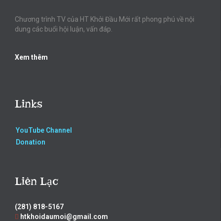
Chương trình TV của HT Khởi Đầu Mới rất phong phú về nội
dung các buổi hội luận, vấn đáp.
Xem thêm
Links
YouTube Channel
Donation
Liên Lạc
(281) 818-5167
htkhoidaumoi@gmail.com