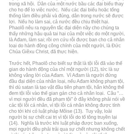
trong xã hội. Dân của một nước bầu các đại biểu thay
cho họ để lo việc nước. Nếu các đại biểu hoặc tổng
thống làm điều phải và đúng, dân trong nước sẽ được
lợi. Nếu họ làm sai, cả nước đều chịu thiệt hại.
Phaolô nêu ra nguyên tắc đại diện nầy cho chúng ta
thấy những hậu quả tai hại của một việc do một người,
là Ađam, làm sai; rồi ơn cứu rỗi được ban cho cả nhân
loại do hành động công chính của một người, là Đức
Chúa Giêxu Christ, đã thực hiện.
Trước hết, Phaolô cho biết sự thật là tội lỗi đã vào thế
gian do hành động của chỉ một người (12), tức là sự
không vâng lời của Ađam. Vì Ađam là người đứng
đầu đại diện của nhân loại, nếu Ađam không phạm tội,
thì dù satan là tạo vật đầu tiên phạm tội, hắn không thể
đem tội lỗi vào thế gian gán cho cả nhân loại. Câu “…
vì mọi người đều đã phạm tội” ở đây không phải nói về
các tội lỗi cá nhân, vì tội lỗi cá nhân không được tính
cho tới khi có luật pháp Môise (13). Tuy vậy, loài
người bị sự chết cai trị vì tội lỗi do tổ tông truyền lại
(14). Nghĩa là trước khi luật pháp được ban xuống,
mọi người đều phải trải qua sự chết nhưng không chết