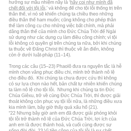
hưởng sự mầu nhiệm nầy là ‘
hãy coi như mình đã
chết đối với tội lỗi
,’ và không để cho tội lỗi thống trị trên
thân thể, vì nó sẽ khiến chúng ta chiều theo những
điều thân thể ham muốn; cũng không cho phép thân
thể làm công cụ cho những việc bất chính, mà phải
dâng thân thể của mình cho Đức Chúa Trời để Ngài
sử dụng như các dụng cụ làm điều công chính; vì tội
lỗi không có quyền gì trên chúng ta nữa, bởi khi chúng
ta thuộc về Đấng Christ thì thuộc về ân điển, không
còn ở dưới luật-pháp (11–14).
Trong các câu (15–23) Phaolô đưa ra nguyên tắc là hễ
mình chọn vâng phục điều chi, mình trở thành nô lệ
cho điều đó. Khi chúng ta chưa được cứu thì không
có sự lựa chọn nào hết, bản chất tự nhiên khiến chúng
ta làm nô lệ cho tội lỗi. Nhưng khi chúng ta tin Đức
Chúa Giêxu, trở về cùng Đức Chúa Trời, thì được giải
thoát không còn phục vụ tội lỗi nữa, là những điều xưa
kia mình làm, bây giờ thấy quá xấu hổ (21).
“22 Nhưng bây giờ anh em đã được giải phóng khỏi
tội lỗi trở thành nô lệ của Đức Chúa Trời, lợi ích của
anh em là được thánh hoá, và cuối cùng được sự
sống đời đời. 23 Vì tiền công của tội lỗi là sự chết,