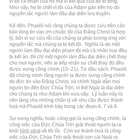
vì tội cá nhân của họ mà vì kết quả của tội tổ tông.
Như vậy, họ bị chết vì tội của Ađam gán trên họ do
nguyên tắc người làm đầu đại diện lưu truyền.
Kế đến, Phaolô nói rằng chúng ta được cứu trên căn
bản lòng tin vào ơn chuộc tội của Đấng Christ là hợp
lý, bởi vì sự cứu rỗi của chúng ta phải tương ứng với
nguyên tắc mà chúng ta bị kết tội. Nghĩa là do một
người làm đầu đại diện phạm tội mà cả nhân loại đều
bị kết án, thì chỉ một người làm đầu đại diện chết thay
cho mọi người, nên ai tiếp nhận sự chết thay đó đều
được xưng công chính (15–21). Từ đầu sách, Phaolô
đã chứng minh rằng người ta được xưng công chính
do đức tin vào Đấng Christ, và chính Ngài dẫn mọi
người tin đến Đức Chúa Trời, vì thế Ngài là đại diện
cho chúng ta như Ađam khi xưa vậy. Lý luận nầy là
nền tảng cho những chân lý về nhu cầu được thánh
hoá mà Phaolô trình bày trong các đoạn 6, 7 và 8.
Sự xưng nghĩa, hoặc cũng gọi là xưng công chính, là
công việc của Đức Chúa Trời giải thoát người ta ra
khỏi
hình phạt
về tội lỗi. Còn sự thánh hoá là công
việc của Đức Chúa Trời giải thoát con cái Ngài ra