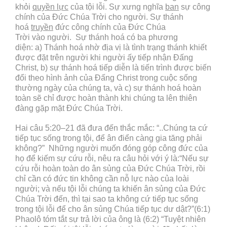
khỏi
quyền lực
của tội lỗi. Sự xưng nghĩa
ban
sự công
chính của Đức Chúa Trời cho người. Sự thánh
hoá
truyền
đức công chính của Đức Chúa
Trời vào người. Sự thánh hoá có ba phương
diện: a) Thánh hoá nhờ địa vị là tình trạng thánh khiết
được đặt trên người khi người ấy tiếp nhận Đấng
Christ, b) sự thánh hoá tiếp diễn là tiến trình được biến
đổi theo hình ảnh của Đấng Christ trong cuộc sống
thường ngày của chúng ta, và c) sự thánh hoá hoàn
toàn sẽ chỉ được hoàn thành khi chúng ta lên thiên
đàng gặp mặt Đức Chúa Trời.
Hai câu 5:20–21 đã đưa đến thắc mắc: “..Chúng ta cứ
tiếp tục sống trong tội, để ân điển càng gia tăng phải
không?” Những người muốn đóng góp công đức của
họ để kiếm sự cứu rỗi, nêu ra câu hỏi với ý là:“Nếu sự
cứu rỗi hoàn toàn do ân sủng của Đức Chúa Trời, rồi
chỉ cần có đức tin không cần nỗ lực nào của loài
người; và nếu tội lỗi chúng ta khiến ân sủng của Đức
Chúa Trời đến, thì tại sao ta không cứ tiếp tục sống
trong tội lỗi để cho ân sủng Chúa tiếp tục dư dật?”(6:1)
Phaolô tóm tắt sự trả lời của ông là (6:2) “Tuyệt nhiên