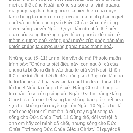
mới có thể cùng Ngài hưởng sự sống lại vinh quang;
mà phép báp têm bằng nước là biểu hiện của quyết
tâm chúng ta muốn con người cũ của mình phải bị giết
chết và bị chôn chung với Đức Chúa Giêxu để cùng
được sống lại với Ngài. Quyết tâm đó phải thể hiện
qua cuộc sống thường ngày thì ơn phước đó mới trở
thành sự thật, chứ không phải nước của phép báp têm
khiến chúng ta được xưng nghĩa hoặc thánh hoá
.
Những câu (6–11) tự nói lên vấn đề mà Phaolô muốn
trình bày: “Chúng ta biết điều nầy: con người cũ của
chúng ta bị đóng đinh vào thập tự giá với Ngài, khiến
thân thể tội lỗi bị diệt đi, để chúng ta không còn làm nô
lệ tội lỗi nữa. 7 Thật vậy, ai đã chết thì được thoát khỏi
tội lỗi. 8 Nếu đã cùng chết với Đấng Christ, chúng ta
tin chắc là sẽ cùng sống với Ngài, 9 vì biết rằng Đấng
Christ đã từ cõi chết sống lại, không bao giờ chết nữa,
sự chết không còn quyền gì trên Ngài. 10 Ngài chết là
chết cho tội lỗi chỉ một lần là đủ, nay Ngài sống là
sống cho Đức Chúa Trời. 11 Cũng thế, đối với tội lỗi
anh em hãy coi mình đã chết, nhưng sống cho Đức
Chúa Trời trong Đức Chúa Giêxu Christ.” Bí quyết để