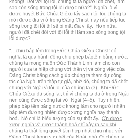
không! Đối với tội lỗi, chúng ta là người đã chết, làm
sao còn sống trong tội lỗi được nữa?” Nghĩa là vì
được huyết Đức Chúa Giêxu tẩy sạch tội lỗi, chúng ta
mới được địa vị ở trong Đấng Christ, nay nếu tiếp tục
sống trong tội lỗi thì sẽ bị mất địa vị ấy. Hơn nữa,
người đã chết đối với tội lỗi thì làm sao sống trong tội
lỗi được?
“…chịu báp têm trong Đức Chúa Giêxu Christ” có
nghĩa là qua hành động chịu phép báptêm bằng nước,
chúng ta mong muốn Đức Thánh Linh làm cho con
người của ta hiệp chung với thân vị và công việc của
Đấng Christ bằng cách giúp chúng ta tham dự công
tác của Ngài trên thập tự giá, nhờ đó, chúng ta đã chết
chung với Ngài vì tội lỗi của chúng ta (3). Khi Đức
Chúa Giêxu đã sống lại, thì vì chúng ta đã ở trong Ngài
nên cũng được sống lại với Ngài (4–5). Tuy nhiên,
phép báp têm bằng nước không làm cho người nhận
báp têm đương nhiên được xưng nghĩa hay thánh
hoá. Nó chỉ là biểu tượng của sự thật ấy.
Ơn được
xưng nghĩa và được thánh hoá chỉ xảy ra sau khi
chúng ta thật lòng quyết tâm hợp nhất chịu nhục với
Đấng Christ trong sự chết của Ngài, nhờ đó chúng ta