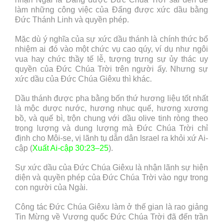
làm những công việc của Đấng được xức dầu bằng
Đức Thánh Linh và quyền phép.
Mặc dù ý nghĩa của sự xức dầu thánh là chính thức bổ
nhiệm ai đó vào một chức vụ cao qúy, ví dụ như ngôi
vua hay chức thầy tế lễ, tượng trưng sự ủy thác uy
quyền của Đức Chúa Trời trên người ấy. Nhưng sự
xức dầu của Đức Chúa Giêxu thì khác.
Dầu thánh được pha bằng bốn thứ hương liệu tốt nhất
là mộc dược nước, hương nhục quế, hương xương
bồ, và quế bì, trộn chung với dầu olive tinh ròng theo
trọng lượng và dung lượng mà Đức Chúa Trời chỉ
định cho Môi-se, vị lãnh tụ dẫn dân Israel ra khỏi xứ Ai-
cập (
Xuất Ai-cập 30:23–25
).
Sự xức dầu của Đức Chúa Giêxu là nhận lãnh sự hiện
diện và quyền phép của Đức Chúa Trời vào ngự trong
con người của Ngài.
Công tác Đức Chúa Giêxu làm ở thế gian là rao giảng
Tin Mừng về Vương quốc Đức Chúa Trời đã đến trần