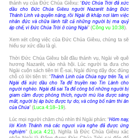
Đức Chúa Trời đã xức
thánh vụ của Đức Chúa Giêxu: “
dầu cho Đức Chúa Giêxu người Nazarét bằng Đức
Thánh Linh và quyền năng, rồi Ngài đi khắp nơi làm việc
nhân đức và chữa lành tất cả những người bị ma quỷ
áp chế, vì Đức Chúa Trời ở cùng Ngài
” (
Công vụ 10:38
).
Xem xét công việc của Đức Chúa Giêxu, chúng ta sẽ
hiểu sự xức dầu là gì.
Thời Đức Chúa Giêxu bắt đầu thánh vụ, Ngài về quê
hương Nazarét, vào nhà hội. Lúc người ta đưa cho
Ngài cuộn sách tiên tri Ê-sai, Ngài đứng dậy đọc đúng
Thánh Linh của Chúa ngự trên Ta, vì
chỗ có lời tiên tri: “
Ngài đã xức dầu cho Ta để truyền rao Tin Lành cho
người nghèo. Ngài đã sai Ta để công bố những người bị
giam cầm được phóng thích, người mù lòa được sáng
mắt, người bị áp bức được tự do; và công bố năm thi ân
của Chúa
” (
Luca 4:18–19
).
Hôm nay,
Lúc mọi người chăm chú nhìn thì Ngài phán: “
lời Kinh Thánh mà các ngươi vừa nghe đã được ứng
nghiệm
” (
Luca 4:21
). Nghĩa là Đức Chúa Giêxu xác
nhận Ngài là Đấng được Đức Chúa Trời sai đến để