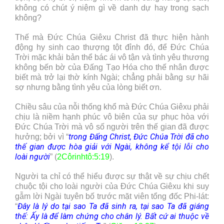
không có chút ý niệm gì về danh dự hay trong sạch
không?
Thế mà Đức Chúa Giêxu Christ đã thực hiện hành
động hy sinh cao thượng tột đỉnh đó, để Đức Chúa
Trời mặc khải bản thể bác ái vô tận và tình yêu thương
không bến bờ của Đấng Tạo Hóa cho thế nhân được
biết mà trở lại thờ kính Ngài; chẳng phải bằng sự hãi
sợ nhưng bằng tình yêu của lòng biết ơn.
Chiều sâu của nỗi thống khổ mà Đức Chúa Giêxu phải
chịu là niềm hạnh phúc vô biên của sự phục hòa với
Đức Chúa Trời mà vô số người trên thế gian đã được
trong Đấng Christ, Đức Chúa Trời đã cho
hưởng; bởi vì “
thế gian được hòa giải với Ngài, không kể tội lỗi cho
loài người
” (
2Côrinhtô
:5:19
).
Người ta chỉ có thể hiểu được sự thật về sự chịu chết
chuộc tội cho loài người của Đức Chúa Giêxu khi suy
gẫm lời Ngài tuyên bố trước mặt viên tổng đốc Phi-lát:
Đây là lý do tại sao Ta đã sinh ra, tại sao Ta đã giáng
“
thế: Ấy là để làm chứng cho chân lý. Bất cứ ai thuộc về