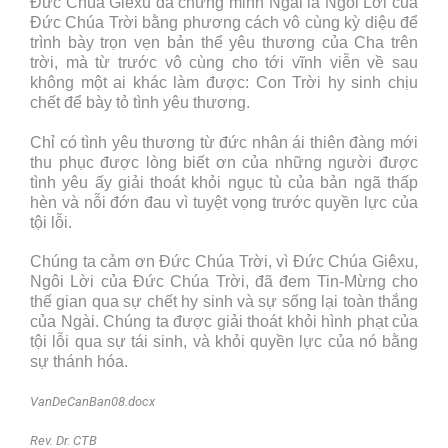
Đức Chúa Giêxu đã chứng minh Ngài là Ngôi Lời của
Đức Chúa Trời bằng phương cách vô cùng kỳ diệu để
trình bày trọn vẹn bản thể yêu thương của Cha trên
trời, mà từ trước vô cùng cho tới vĩnh viễn về sau
không một ai khác làm được: Con Trời hy sinh chịu
chết để bày tỏ tình yêu thương.
Chỉ có tình yêu thương từ đức nhân ái thiên đàng mới
thu phục được lòng biết ơn của những người được
tình yêu ấy giải thoát khỏi ngục tù của bản ngã thấp
hèn và nỗi đớn đau vì tuyệt vọng trước quyền lực của
tội lỗi.
Chúng ta cảm ơn Đức Chúa Trời, vì Đức Chúa Giêxu,
Ngôi Lời của Đức Chúa Trời, đã đem Tin-Mừng cho
thế gian qua sự chết hy sinh và sự sống lại toàn thắng
của Ngài. Chúng ta được giải thoát khỏi hình phạt của
tội lỗi qua sự tái sinh, và khỏi quyền lực của nó bằng
sự thánh hóa.
VanDeCanBan08.docx
Rev. Dr. CTB