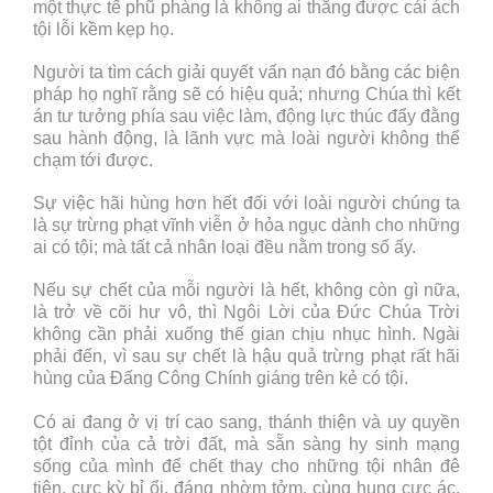
một thực tế phũ phàng là không ai thắng được cái ách
tội lỗi kềm kẹp họ.
Người ta tìm cách giải quyết vấn nạn đó bằng các biện
pháp họ nghĩ rằng sẽ có hiệu quả; nhưng Chúa thì kết
án tư tưởng phía sau việc làm, động lực thúc đẩy đằng
sau hành động, là lãnh vực mà loài người không thể
chạm tới được.
Sự việc hãi hùng hơn hết đối với loài người chúng ta
là sự trừng phạt vĩnh viễn ở hỏa ngục dành cho những
ai có tội; mà tất cả nhân loại đều nằm trong số ấy.
Nếu sự chết của mỗi người là hết, không còn gì nữa,
là trở về cõi hư vô, thì Ngôi Lời của Đức Chúa Trời
không cần phải xuống thế gian chịu nhục hình. Ngài
phải đến, vì sau sự chết là hậu quả trừng phạt rất hãi
hùng của Đấng Công Chính giáng trên kẻ có tội.
Có ai đang ở vị trí cao sang, thánh thiện và uy quyền
tột đỉnh của cả trời đất, mà sẵn sàng hy sinh mạng
sống của mình để chết thay cho những tội nhân đê
tiện, cực kỳ bỉ ổi, đáng nhờm tởm, cùng hung cực ác,