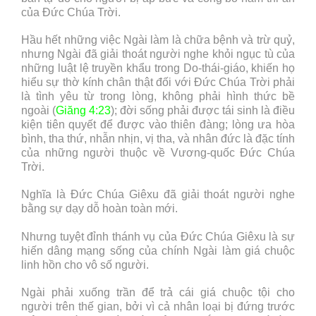
của Đức Chúa Trời.
Hầu hết những việc Ngài làm là chữa bệnh và trừ quỷ,
nhưng Ngài đã giải thoát người nghe khỏi ngục tù của
những luật lệ truyền khẩu trong Do-thái-giáo, khiến họ
hiểu sự thờ kính chân thật đối với Đức Chúa Trời phải
là tình yêu từ trong lòng, không phải hình thức bề
ngoài (
Giăng 4:23
); đời sống phải được tái sinh là điều
kiện tiên quyết để được vào thiên đàng; lòng ưa hòa
bình, tha thứ, nhẫn nhịn, vị tha, và nhân đức là đặc tính
của những người thuộc về Vương-quốc Đức Chúa
Trời.
Nghĩa là Đức Chúa Giêxu đã giải thoát người nghe
bằng sự dạy dỗ hoàn toàn mới.
Nhưng tuyệt đỉnh thánh vụ của Đức Chúa Giêxu là sự
hiến dâng mạng sống của chính Ngài làm giá chuộc
linh hồn cho vô số người.
Ngài phải xuống trần để trả cái giá chuộc tội cho
người trên thế gian, bởi vì cả nhân loại bị đứng trước