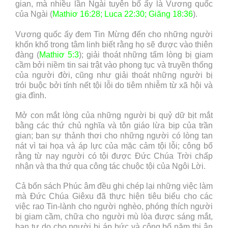
gian, mà nhiều lần Ngài tuyên bố ấy là Vương quốc
của Ngài (
Mathiơ 16:28; Luca 22:30; Giăng 18:36
).
Vương quốc ấy đem Tin Mừng đến cho những người
khốn khổ trong tâm linh biết rằng họ sẽ được vào thiên
đàng (
Mathiơ 5:3
); giải thoát những tấm lòng bị giam
cầm bởi niềm tin sai trật vào phong tục và truyền thống
của người đời, cũng như giải thoát những người bị
trói buộc bởi tính nết tội lỗi do tiêm nhiễm từ xã hội và
gia đình.
Mở con mắt lòng của những người bị quỷ dữ bịt mắt
bằng các thứ chủ nghĩa và tôn giáo lừa bịp của trần
gian; ban sự thảnh thơi cho những người có lòng tan
nát vì tai họa và áp lực của mặc cảm tội lỗi; công bố
rằng từ nay người có tội được Đức Chúa Trời chấp
nhận và tha thứ qua công tác chuộc tội của Ngôi Lời.
Cả bốn sách Phúc âm đều ghi chép lại những việc làm
mà Đức Chúa Giêxu đã thực hiện tiêu biểu cho các
việc rao Tin-lành cho người nghèo, phóng thích người
bị giam cầm, chữa cho người mù lòa được sáng mắt,
ban tự do cho người bị áp bức và công bố năm thi ân