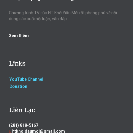
Chương trình TV của HT Khởi Đầu Mới rất phong phú về nội
dung các buổi hội luận, vấn đáp.
Xem thêm
Links
YouTube Channel
Donation
Liên Lạc
(281) 818-5167
htkhoidaumoi@gmail.com