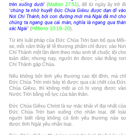
trên xuống dưới
” (
Mathiơ 27:51
), để từ ngày ấy trở đi
chúng ta nhờ huyết Đức Chúa Giêxu được dạn dĩ vào
“
Nơi Chí Thánh, bởi con đường mới mà Ngài đã mở cho
chúng ta ngang qua cái màn, nghĩa là ngang qua thân
xác Ngài
” (
Hêbơrơ 10:19–20
).
Từ khi luật pháp của Đức Chúa Trời ban bố qua Môi-
se, mỗi năm thầy tế lễ thượng phẩm chỉ được vào Nơi
Chí Thánh một lần đem theo máu sinh tế chuộc tội cho
toàn dân; nhưng nay, người tin được vào thẳng nơi
Chí Thánh gặp Chúa.
Nếu không bởi tình yêu thương cao tột đỉnh, mà chỉ
Đức Chúa Trời mới bày tỏ được qua cái chết của Đức
Chúa Giêxu, thì không một ai có hi vọng được vào
Nước Trời bằng nỗ lực của bản thân.
Đức Chúa Giêxu Christ là sự mặc khải vĩ đại nhất của
Đức Chúa Trời ban xuống cho nhân loại, để loài
người biết rằng không có tình yêu thương nào so
được tình Ngài yêu nhân loại.