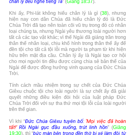
chân lý đều nghe tiếng Ta
” (
Giăng 18:37
).
Khi ấy, Phi-lát không hiểu chân lý là gì (
38
), nhưng
hiện nay con dân Chúa đã hiểu chân lý đó là Đức
Chúa Trời đã tạo nên toàn cõi vũ trụ trong đó có nhân
loại chúng ta, nhưng Ngài yêu thương loài người hơn
tất cả các tạo vật khác; vì thế Ngài đã giáng trần trong
thân thể nhân loại, chịu khổ hình trong thân thể ấy để
đền tội cho tất cả tội lỗi mà người ta phạm từ khi hiện
hữu trên mặt địa cầu. Chân lý ấy là Ngài tạo cơ hội
cho mọi người tin đều được cùng chia sẻ bản thể của
Ngài để được đồng hưởng vinh quang của Đức Chúa
Trời.
Tính cách mầu nhiệm trong sự chết của Đức Chúa
Giêxu chuộc tội cho loài người là sự chết ấy đã giải
quyết những điều kiện đòi hỏi của luật pháp Đức
Chúa Trời đối với sự tha thứ mọi tội lỗi của loài người
trên thế gian.
Đức Chúa Giêxu tuyên bố:
‘Mọi việc đã hoàn
Vì khi “
tất!’
Rồi Ngài gục đầu xuống, trút linh hồn
” (
Giăng
bức màn bên trong đền thờ bị xé làm đôi từ
19:30
), thì “