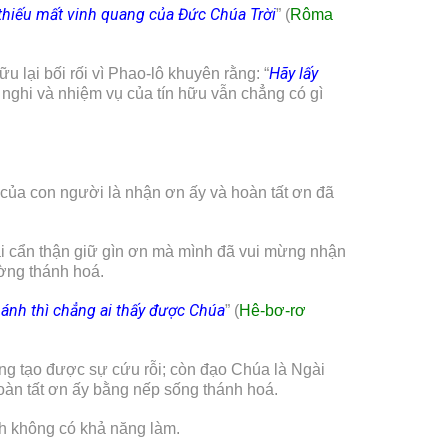
 thiếu mất vinh quang của Đức Chúa Trời
” (
Rôma
Hãy lấy
u lại bối rối vì Phao-lô khuyên rằng: “
ễ nghi và nhiệm vụ của tín hữu vẫn chẳng có gì
 của con người là nhận ơn ấy và hoàn tất ơn đã
ải cẩn thận giữ gìn ơn mà mình đã vui mừng nhận
ường thánh hoá.
hánh thì chẳng ai thấy được Chúa
” (
Hê-bơ-rơ
ong tạo được sự cứu rỗi; còn đạo Chúa là Ngài
oàn tất ơn ấy bằng nếp sống thánh hoá.
ình không có khả năng làm.