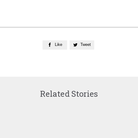
Like
Tweet


Related Stories