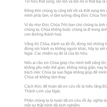
Tín hữu thất vọng, lẫn lộn và bối rối vì thất bạ
Đồng thời chúng ta cũng bối rối và thất vọng kh
mình phải làm, vì lầm tưởng rằng Đức Chúa Trời
Ví dụ như Đức Chúa Trời ban cho chúng ta ánh s
chúng ta; Chúa không buộc chúng ta đi trong ánh
con đường thánh hoá.
Vâng lời Chúa, tránh xa tội lỗi, đừng nói những
đừng nói hành vu khống người khác, hãy tự xét 
Ngài. Các nhiệm vụ đó là của tín hữu.
Nếu ai cầu xin Chúa giúp cho mình biết vâng lời,
không yêu mến thế gian, không nóng giận, hay bỏ 
trách móc Chúa tại sao Ngài không giúp để mình 
Chúa sẽ không làm thay.
Cách thức để hoàn tất ơn cứu rỗi là hiểu rằng Đ
Thánh Linh của Ngài.
Phần chúng ta là hoàn tất ơn cứu rỗi ấy; nghĩa l
một sự thật mình đã kinh nghiệm.