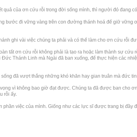
quả của ơn cứu rỗi trong đời sống mình, thì người đó đang có sự
ng bước đi vững vàng trên con đường thánh hoá để giữ vững ơn
ánh ghi vài việc chúng ta phải và có thể làm cho ơn cứu rỗi đượ
àn tất ơn cứu rỗi không phải là tạo ra hoặc làm thành sự cứu 
i Đức Thánh Linh mà Ngài đã ban xuống, để thực hiện các nhi
 sống đã vượt thắng những khó khăn hay gian truân mà đức ti
vô vọng vì không bao giờ đạt được. Chúng ta đã được ban cho ơ
 rỗi ấy.
ện phần việc của mình. Giống như các lực sĩ được trang bị đầy