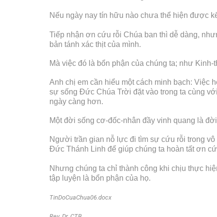
Nếu ngày nay tín hữu nào chưa thể hiện được kết 
Tiếp nhận ơn cứu rỗi Chúa ban thì dễ dàng, như
bản tánh xác thịt của mình.
Mà việc đó là bổn phận của chúng ta; như Kinh-th
Anh chị em cần hiểu một cách minh bạch: Việc ho
sự sống Đức Chúa Trời đặt vào trong ta cùng vớ
ngày càng hơn.
Một đời sống cơ-đốc-nhân đầy vinh quang là đời
Người trần gian nỗ lực đi tìm sự cứu rỗi trong 
Đức Thánh Linh để giúp chúng ta hoàn tất ơn cứu
Nhưng chúng ta chỉ thành công khi chịu thực hi
tập luyện là bổn phận của họ.
TinDoCuaChua06.docx
Rev. Dr. CTB