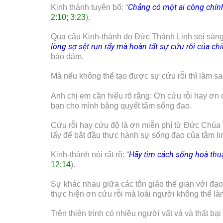
Chẳng có một ai công chín
Kinh thánh tuyên bố: “
2:10; 3:23
).
Qua câu Kinh-thánh do Đức Thánh Linh soi sáng cho
lòng sợ sệt run rẩy mà hoàn tất sự cứu rỗi của ch
bảo đảm.
Mà nếu không thể tạo được sự cứu rỗi thì làm sa
Anh chị em cần hiểu rõ rằng: Ơn cứu rỗi hay ơn
ban cho mình bằng quyết tâm sống đạo.
Cứu rỗi hay cứu độ là ơn miễn phí từ Đức Chúa 
lấy để bắt đầu thực hành sự sống đạo của tâm li
Hãy tìm cách sống hoà thuậ
Kinh-thánh nói rất rõ: “
12:14
).
Sự khác nhau giữa các tôn giáo thế gian với đạ
thực hiện ơn cứu rỗi mà loài người không thể là
Trên thiên trình có nhiều người vất vả và thất b