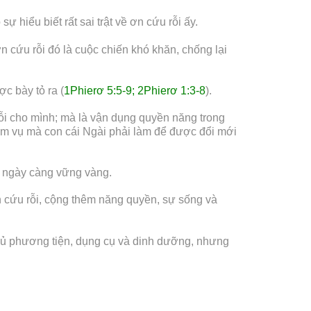
 hiểu biết rất sai trật về ơn cứu rỗi ấy.
 cứu rỗi đó là cuộc chiến khó khăn, chống lại
c bày tỏ ra (
1Phierơ 5:5-9; 2Phierơ 1:3-8
).
rỗi cho mình; mà là vận dụng quyền năng trong
ệm vụ mà con cái Ngài phải làm để được đổi mới
n ngày càng vững vàng.
n cứu rỗi, cộng thêm năng quyền, sự sống và
 đủ phương tiện, dụng cụ và dinh dưỡng, nhưng