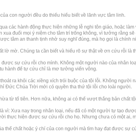
của con người đều do thiếu hiểu biết về lãnh vực tâm linh.
ua các hành động thực hiện những lễ nghi tôn giáo, hoặc làm vi
n xua đuổi mọi ý niệm cho tâm trí trống không, vì tưởng rằng sẽ 
ược tâm an thanh tịnh nhờ suy nghĩ đúng, mà họ gọi là chính ni
 lờ mờ. Chúng ta cần biết và hiểu rõ sự thật về ơn cứu rỗi là t
ạo được sự cứu rỗi cho mình. Không một người nào của nhân loại
 tu hành để tự cứu chỉ là mơ tưởng viển vông.
 thoát ra khỏi các xiềng xích trói buộc của tội lỗi. Không người
hỉ Đức Chúa Trời mới có quyền tha thứ tội lỗi cho loài người.
ế thừa từ tổ tiên. Hơn nữa, không ai có thể vượt thắng bản chất tộ
 vì: Xưa nay trong nhân loại, nếu đã có một người tự tạo được 
ười thực hiện được sự cứu rỗi cho họ. Nhưng chưa có một ai, 
ủa thể chất hoặc ý chí của con người mà tìm hay đạt được sự cứ