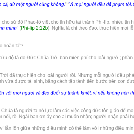
h cả, dù một người cũng không,
Vì mọi người đều đã phạm tội,
” “
 sứ đồ Phao-lô viết cho tín hữu tại thành Phi-líp, nhiều tín hữ
ính mình
” (
Phi-líp 2:12b
). Nghĩa là chỉ theo đạo, thực hiện mọi l
o hoàn tất?
 cứu độ là do Đức Chúa Trời ban miễn phí cho loài người; phần
Trời đã thực hiện cho loài người rồi. Nhưng mỗi người đều ph
nh vừa được tái sinh, bằng cách tập tành tiến bước trên con đ
n với mọi người và đeo đuổi sự thánh khiết; vì nếu không nên t
o Chúa là người ta nỗ lực làm các việc công đức tôn giáo để m
m nổi, rồi Ngài ban ơn ấy cho ai muốn nhận; người nhận phải h
ại vì lẫn lộn giữa những điều mình có thể làm với những điều m