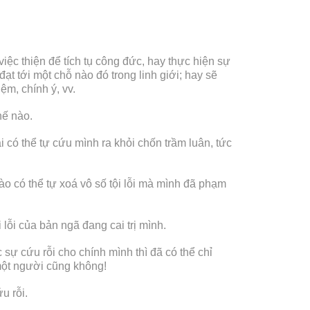
ệc thiện để tích tụ công đức, hay thực hiện sự
đạt tới một chỗ nào đó trong linh giới; hay sẽ
ệm, chính ý, vv.
hế nào.
 có thể tự cứu mình ra khỏi chốn trầm luân, tức
 nào có thể tự xoá vô số tội lỗi mà mình đã phạm
i lỗi của bản ngã đang cai trị mình.
sự cứu rỗi cho chính mình thì đã có thể chỉ
một người cũng không!
u rỗi.