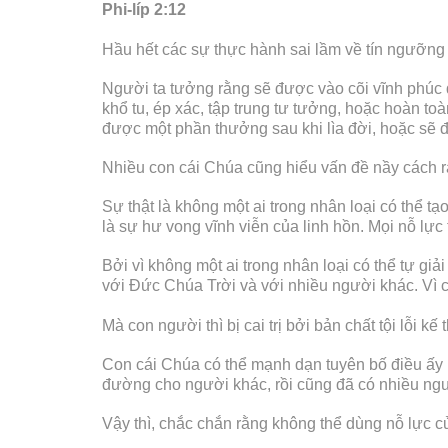
Phi-líp 2:12
Hầu hết các sự thực hành sai lầm về tín ngưỡng 
Người ta tưởng rằng sẽ được vào cõi vĩnh phúc q
khổ tu, ép xác, tập trung tư tưởng, hoặc hoàn toà
được một phần thưởng sau khi lìa đời, hoặc sẽ đ
Nhiều con cái Chúa cũng hiểu vấn đề nầy cách rất
Sự thật là không một ai trong nhân loại có thể t
là sự hư vong vĩnh viễn của linh hồn. Mọi nỗ lực
Bởi vì không một ai trong nhân loại có thể tự giải
với Đức Chúa Trời và với nhiều người khác. Vì c
Mà con người thì bị cai trị bởi bản chất tội lỗi k
Con cái Chúa có thể mạnh dạn tuyên bố điều ấy là
đường cho người khác, rồi cũng đã có nhiều ng
Vậy thì, chắc chắn rằng không thể dùng nỗ lực c