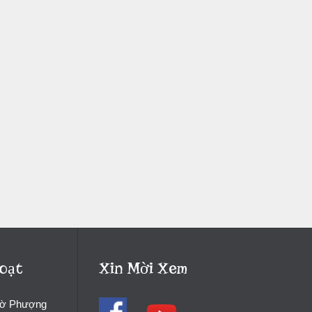
oạt
Xin Mời Xem
hờ Phượng