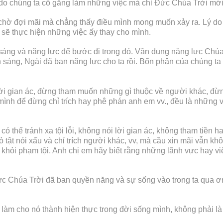
i là do chúng ta cố gắng làm những việc mà chỉ Đức Chúa Trời mới
i chờ đợi mãi mà chẳng thấy điều mình mong muốn xảy ra. Lý do
 sẽ thực hiện những việc ấy thay cho mình.
áng và năng lực để bước đi trong đó. Vận dụng năng lực Chúa
 sáng, Ngài đã ban năng lực cho ta rồi. Bổn phận của chúng ta 
 lời gian ác, đừng tham muốn những gì thuộc về người khác, đừn
mình để đừng chỉ trích hay phê phán anh em vv., đều là những 
 có thể tránh xa tội lỗi, không nói lời gian ác, không tham tiề
tật nói xấu và chỉ trích người khác, vv, mà cầu xin mãi vẫn khôn
khỏi phạm tội. Anh chị em hãy biết rằng những lãnh vực hay vi
ức Chúa Trời đã ban quyền năng và sự sống vào trong ta qua ơn
à làm cho nó thành hiện thực trong đời sống mình, không phải l