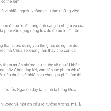
 có thể làm.
 là vì nhiều người không chịu làm những việc
 ban để bước đi trong ánh sáng là nhiệm vụ của
là phải vận dụng năng lực đó để bước đi trên
g tham tiền, đừng yêu thế gian, đừng nói dối,
việc mà Chúa sẽ không làm thay cho con cái
n hay tham muốn những thứ thuộc về người khác,
g thấy Chúa đáp lời, vẫn tiếp tục phạm tội; rồi
ệc nào thuộc về nhiệm vụ chúng ta phải làm thì
 cứu rỗi. Ngài đổ đầy tâm linh ta bằng Đức
à hi vọng về một ơn cứu rỗi tưởng tượng, mà là