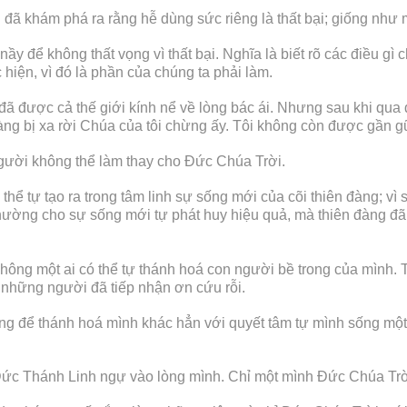
đã khám phá ra rằng hễ dùng sức riêng là thất bại; giống như 
ầy để không thất vọng vì thất bại. Nghĩa là biết rõ các điều gì 
iện, vì đó là phần của chúng ta phải làm.
đã được cả thế giới kính nể về lòng bác ái. Nhưng sau khi qua 
càng bị xa rời Chúa của tôi chừng ấy. Tôi không còn được gần 
gười không thể làm thay cho Đức Chúa Trời.
hể tự tạo ra trong tâm linh sự sống mới của cõi thiên đàng; v
nhường cho sự sống mới tự phát huy hiệu quả, mà thiên đàng đ
 không một ai có thể tự thánh hoá con người bề trong của mình
 những người đã tiếp nhận ơn cứu rỗi.
 để thánh hoá mình khác hẳn với quyết tâm tự mình sống một đ
ể Đức Thánh Linh ngự vào lòng mình. Chỉ một mình Đức Chúa Trờ