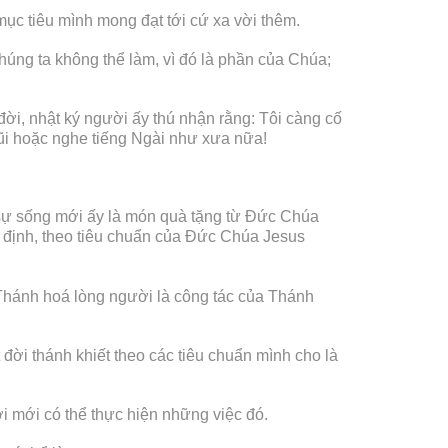
mục tiêu mình mong đạt tới cứ xa vời thêm.
chúng ta không thể làm, vì đó là phần của Chúa;
đời, nhật ký người ấy thú nhận rằng: Tôi càng cố
gũi hoặc nghe tiếng Ngài như xưa nữa!
ì sự sống mới ấy là món quà tặng từ Đức Chúa
ã định, theo tiêu chuẩn của Đức Chúa Jesus
. Thánh hoá lòng người là công tác của Thánh
ời thánh khiết theo các tiêu chuẩn mình cho là
i mới có thể thực hiện những việc đó.