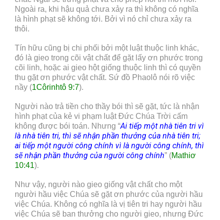
Ngoài ra, khi hậu quả chưa xảy ra thì không có nghĩa
là hình phạt sẽ không tới. Bởi vì nó chỉ chưa xảy ra
thôi.
Tín hữu cũng bị chi phối bởi một luật thuộc linh khác,
đó là gieo trong cõi vật chất để gặt lấy ơn phước trong
cõi linh, hoặc ai gieo hột giống thuộc linh thì có quyền
thu gặt ơn phước vật chất. Sứ đồ Phaolô nói rõ việc
nầy (
1Côrinhtô 9:7
).
Người nào trả tiền cho thầy bói thì sẽ gặt, tức là nhận
hình phạt của kẻ vi phạm luật Đức Chúa Trời cấm
Ai tiếp một nhà tiên tri vì
không được bói toán. Nhưng “
là nhà tiên tri, thì sẽ nhận phần thưởng của nhà tiên tri;
ai tiếp một người công chính vì là người công chính, thì
sẽ nhận phần thưởng của người công chính
” (
Mathiơ
10:41
).
Như vậy, người nào gieo giống vật chất cho một
người hầu việc Chúa sẽ gặt ơn phước của người hầu
việc Chúa. Không có nghĩa là vị tiên tri hay người hầu
việc Chúa sẽ ban thưởng cho người gieo, nhưng Đức