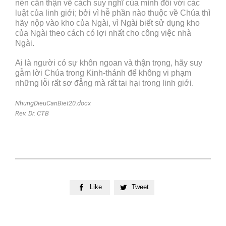
nên cẩn thận về cách suy nghĩ của mình đối với các
luật của linh giới; bởi vì hễ phần nào thuộc về Chúa thì
hãy nộp vào kho của Ngài, vì Ngài biết sử dụng kho
của Ngài theo cách có lợi nhất cho công việc nhà
Ngài.
Ai là người có sự khôn ngoan và thận trọng, hãy suy
gẫm lời Chúa trong Kinh-thánh để không vi phạm
những lỗi rất sơ đẳng mà rất tai hại trong linh giới.
NhungDieuCanBiet20.docx
Rev. Dr. CTB
Like
Tweet

