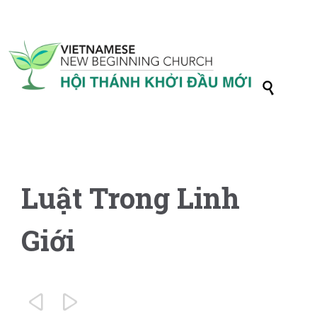

Luật Trong Linh
Giới

