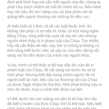
định phê bình hay nói xấu một người nào đó; chúng ta
phải chịu trách nhiệm về mỗi lời mình nói ra. Nếu mình
hay nói xấu, thì sức nặng của cái búa phán xét sẽ
giáng trên người thường nói những lời tiêu cực.
Ai hiểu biết và ý thức rõ về các luật thuộc linh, thì
không cần phải có ơn tiên tri, hoặc có khả năng nghe
tiếng Chúa, cũng biết hậu quả sẽ xảy tới cho những
người mình thấy là vi phạm luật của Chúa. Tuy nhiên,
hãy rất cẩn thận về việc nầy, bởi vì chúng ta không có
khả năng biết trước việc sẽ xảy ra; cho nên, đừng vội
vàng nói lời tiên đoán của mình cho người khác.
Ví dụ, mình có thể thấy ai đó hay dân tộc nào đó vi
phạm luật của Chúa, rồi vội vàng nói trước họ sẽ bị
hình phạt. Nhưng biết đâu trong nhóm người đó có
người biết ăn năn, kêu cầu sự thương xót của Chúa
và được Ngài nhậm lời tha thứ, hình phạt không xảy ra
như dự đoán, hoá ra mình tiên đoán sai bét.
Vì thế, trước khi mở miệng nói tiên tri thì hãy tìm cầu
để biết ý muốn của Đức Chúa Trời là thể nào. Nếu biết
chắc Ngài sẽ trừng phạt và cho phép nói thì mới nói.