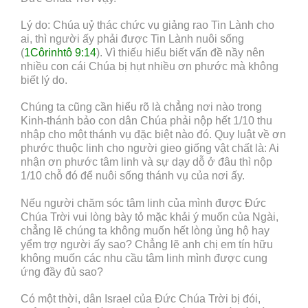
Lý do: Chúa uỷ thác chức vụ giảng rao Tin Lành cho
ai, thì người ấy phải được Tin Lành nuôi sống
(
1Côrinhtô 9:14
). Vì thiếu hiểu biết vấn đề nầy nên
nhiều con cái Chúa bị hụt nhiều ơn phước mà không
biết lý do.
Chúng ta cũng cần hiểu rõ là chẳng nơi nào trong
Kinh-thánh bảo con dân Chúa phải nộp hết 1/10 thu
nhập cho một thánh vụ đặc biệt nào đó. Quy luật về ơn
phước thuộc linh cho người gieo giống vật chất là: Ai
nhận ơn phước tâm linh và sự dạy dỗ ở đâu thì nộp
1/10 chỗ đó để nuôi sống thánh vụ của nơi ấy.
Nếu người chăm sóc tâm linh của mình được Đức
Chúa Trời vui lòng bày tỏ mặc khải ý muốn của Ngài,
chẳng lẽ chúng ta không muốn hết lòng ủng hộ hay
yểm trợ người ấy sao? Chẳng lẽ anh chị em tín hữu
không muốn các nhu cầu tâm linh mình được cung
ứng đầy đủ sao?
Có một thời, dân Israel của Đức Chúa Trời bị đói,