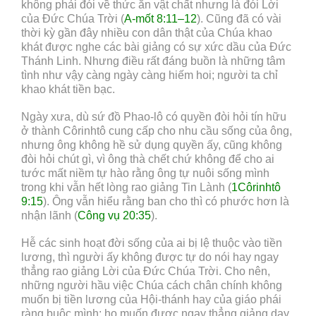
không phải đói về thức ăn vật chất nhưng là đói Lời
của Đức Chúa Trời (
A-mốt 8:11–12
). Cũng đã có vài
thời kỳ gần đây nhiều con dân thật của Chúa khao
khát được nghe các bài giảng có sự xức dầu của Đức
Thánh Linh. Nhưng điều rất đáng buồn là những tâm
tình như vậy càng ngày càng hiếm hoi; người ta chỉ
khao khát tiền bạc.
Ngày xưa, dù sứ đồ Phao-lô có quyền đòi hỏi tín hữu
ở thành Côrinhtô cung cấp cho nhu cầu sống của ông,
nhưng ông không hề sử dụng quyền ấy, cũng không
đòi hỏi chút gì, vì ông thà chết chứ không để cho ai
tước mất niềm tự hào rằng ông tự nuôi sống mình
trong khi vẫn hết lòng rao giảng Tin Lành (
1Côrinhtô
9:15
). Ông vẫn hiểu rằng ban cho thì có phước hơn là
nhận lãnh (
Công vụ 20:35
).
Hễ các sinh hoạt đời sống của ai bị lệ thuộc vào tiền
lương, thì người ấy không được tự do nói hay ngay
thẳng rao giảng Lời của Đức Chúa Trời. Cho nên,
những người hầu việc Chúa cách chân chính không
muốn bị tiền lương của Hội-thánh hay của giáo phái
ràng buộc mình; họ muốn được ngay thẳng giảng dạy