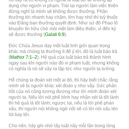
dụng cho người vi phạm. Trái lại người làm việc thiện
đừng nghĩ là mình sẽ không được thưởng. Phần
thưởng tới nhanh hay chậm, lớn hay nhỏ thì tuỳ thuộc
vào Đấng ban thưởng quyết định. Như sứ đồ Phao lô
khuyên tín hữu chớ mỏi mệt làm điều thiện, vì đến kỳ
sẽ được thưởng (
Galati 6:9
).
Đức Chúa Jesus dạy một luật linh giới quan trọng
khác mà chúng ta thường ít để ý tới, đó là luật báo trả
(
Mathiơ 7:1–2
). Hệ quả của luật báo trả thành hình
ngay sau khi người nào đó vi phạm luật, nhưng không
có nghĩa là nó sẽ xảy ra lập tức như người ta tưởng.
Hễ chúng ta đoán xét một ai đó, thì hãy biết chắc rằng
mình sẽ bị người khác xét đoán y như vậy. Sức phản
hồi của nó cũng tương đương như lời mình đoán xét
người ta. Nếu lời nói phê bình hay nhận xét là tốt lành
thì hệ quả là tốt lành; ngược lại, nếu là lời phê phán
xấu, thì người nói không ngờ nổi sẽ có lời nói xấu lén
lút bay tới.
Cho nên, hãy ghi nhớ lấy luật nầy mỗi lần trong lòng