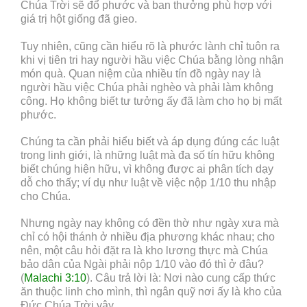
Chúa Trời sẽ đổ phước và ban thưởng phù hợp với
giá trị hột giống đã gieo.
Tuy nhiên, cũng cần hiểu rõ là phước lành chỉ tuôn ra
khi vị tiên tri hay người hầu việc Chúa bằng lòng nhận
món quà. Quan niệm của nhiều tín đồ ngày nay là
người hầu việc Chúa phải nghèo và phải làm không
công. Họ không biết tư tưởng ấy đã làm cho họ bị mất
phước.
Chúng ta cần phải hiểu biết và áp dụng đúng các luật
trong linh giới, là những luật mà đa số tín hữu không
biết chúng hiện hữu, vì không được ai phân tích dạy
dỗ cho thấy; ví dụ như luật về việc nộp 1/10 thu nhập
cho Chúa.
Nhưng ngày nay không có đền thờ như ngày xưa mà
chỉ có hội thánh ở nhiều địa phương khác nhau; cho
nên, một câu hỏi đặt ra là kho lương thực mà Chúa
bảo dân của Ngài phải nộp 1/10 vào đó thì ở đâu?
(
Malachi 3:10
). Câu trả lời là: Nơi nào cung cấp thức
ăn thuộc linh cho mình, thì ngân quỹ nơi ấy là kho của
Đức Chúa Trời vậy.