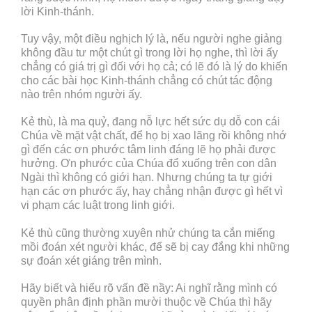
lời Kinh-thánh.
Tuy vậy, một điều nghịch lý là, nếu người nghe giảng
không đầu tư một chút gì trong lời họ nghe, thì lời ấy
chẳng có giá trị gì đối với họ cả; có lẽ đó là lý do khiến
cho các bài học Kinh-thánh chẳng có chút tác động
nào trên nhóm người ấy.
Kẻ thù, là ma quỷ, đang nỗ lực hết sức dụ dỗ con cái
Chúa về mặt vật chất, để họ bị xao lãng rồi không nhớ
gì đến các ơn phước tâm linh đáng lẽ họ phải được
hưởng. Ơn phước của Chúa đổ xuống trên con dân
Ngài thì không có giới hạn. Nhưng chúng ta tự giới
hạn các ơn phước ấy, hay chẳng nhận được gì hết vì
vi phạm các luật trong linh giới.
Kẻ thù cũng thường xuyên nhử chúng ta cắn miếng
mồi đoán xét người khác, để sẽ bị cay đắng khi những
sự đoán xét giáng trên mình.
Hãy biết và hiểu rõ vấn đề nầy: Ai nghĩ rằng mình có
quyền phân định phần mười thuộc về Chúa thì hãy