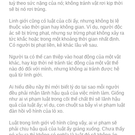
tuỳ theo sức nặng của nó; không tránh vật rơi kịp thời
sẽ bị nó rơi trúng.
Linh giới cũng có luật của cõi ấy, nhưng không bị lệ
thuộc vào thời gian hay không gian. Ví dụ, người độc
ác sẽ bị trừng phạt, nhưng sự trừng phạt không xảy ra
tức khắc hoặc trong một khoảng thời gian nhất định.
Có người bị phạt liền, kẻ khác lâu về sau.
Người ta có thể can thiệp vào hoạt động của một vật
khác, hay kịp thời né tránh tác động của một vật thể
nào đó đối với mình, nhưng không ai tránh được hệ
quả từ linh giới.
Ai hiểu điều nầy thì mới biết lý do tại sao mỗi người
đều phải nhận lãnh hậu quả của việc mình làm. Giống
như ai vi phạm luật trong cõi thể chất thì sẽ lãnh hậu
quả của luật ấy; ví dụ, con chuột sa bẫy vì vi phạm luật
đàn hồi vô hình của lò xo.
Luật trong linh giới vô hình cũng vậy, ai vi phạm sẽ
phải chịu hậu quả của luật ấy giáng xuống. Chưa thấy
nó xảy ra thì không có nghĩa là luật đó sẽ không áp