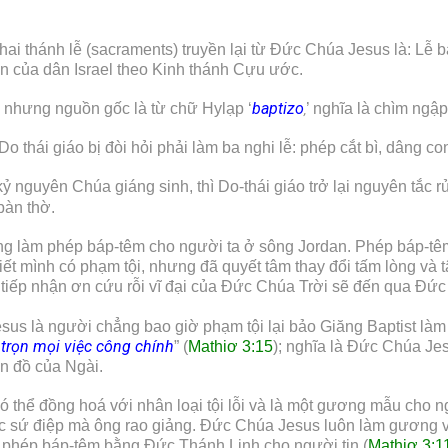
ai thánh lễ (sacraments) truyền lại từ Đức Chúa Jesus là: Lễ b
án của dân Israel theo Kinh thánh Cựu ước.
baptizo
p; nhưng nguồn gốc là từ chữ Hylạp ‘
’ nghĩa là chìm ngậ
,
hái giáo bị đòi hỏi phải làm ba nghi lễ: phép cắt bì, dâng con 
ỷ nguyên Chúa giáng sinh, thì Do-thái giáo trở lại nguyên tắc r
bàn thờ.
 ông làm phép báp-têm cho người ta ở sông Jordan. Phép báp-têm
t mình có phạm tội, nhưng đã quyết tâm thay đổi tấm lòng và t
 tiếp nhận ơn cứu rỗi vĩ đại của Đức Chúa Trời sẽ đến qua Đức
Jesus là người chẳng bao giờ phạm tội lại bảo Giăng Baptist 
 trọn mọi việc công chính
” (
Mathiơ 3:15
); nghĩa là Đức Chúa Je
ôn đồ của Ngài.
 thể đồng hoá với nhân loại tội lỗi và là một gương mẫu cho n
ác sứ điệp mà ông rao giảng. Đức Chúa Jesus luôn làm gương
 phép báp-têm bằng Đức Thánh Linh cho người tin (
Mathiơ 3:1