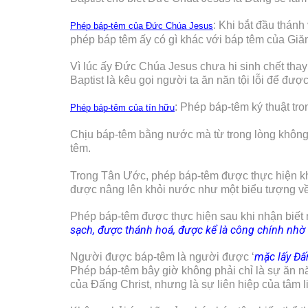
: Khi bắt đầu thán
Phép báp-têm của Đức Chúa Jesus
phép báp têm ấy có gì khác với báp têm của Giă
Vì lúc ấy Đức Chúa Jesus chưa hi sinh chết tha
Baptist là kêu gọi người ta ăn năn tội lỗi để được
: Phép báp-têm ký thuật tr
Phép báp-têm của tín hữu
Chịu báp-têm bằng nước mà từ trong lòng không k
têm.
Trong Tân Ước, phép báp-têm được thực hiện kh
được nâng lên khỏi nước như một biểu tượng về 
Phép báp-têm được thực hiện sau khi nhận biết 
sạch, được thánh hoá, được kể là công chính nhờ
mặc lấy Đấ
Người được báp-têm là người được ‘
Phép báp-têm bây giờ không phải chỉ là sự ăn năn
của Đấng Christ, nhưng là sự liên hiệp của tâm l