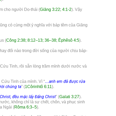
m cho người Do-thái (
Giăng 3:22; 4:1-2
). Vậy
cũng có cùng một ý nghĩa với báp têm của Giăng
us (
Công 2:38; 8:12–13; 36–38; Êphêsô 4:5
).
thay đổi nào trong đời sống của người chịu báp-
Cứu Tinh, rồi sẵn lòng trầm mình dưới nước và
anh em đã được rửa
 Cứu Tinh của mình. Vì “
…
rời chúng ta
” (
1Côrinhtô 6:11
).
 Christ, đều mặc lấy Đấng Christ
” (
Galati 3:27
).
nước, không chỉ là sự chết, chôn, và phục sinh
a Ngài (
Rôma 6:3–5
).