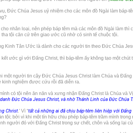
h vụ, Đức Chúa Jesus uỷ nhiệm cho các môn đồ Ngài làm báp-tê
ng?
y cho nhân loại, nên phép báp têm mà các môn đồ Ngài làm thì 
 tha tội căn cứ trên giao ước cũ nhờ có sinh tế chuộc tội.
ong Kinh Tân Ước là dành cho các người tin theo Đức Chúa Jes
ết ước gì với Đấng Christ, thì báp-têm ấy không tạo một chút 
i một người tin cậy Đức Chúa Jesus Christ làm Chúa và Đấng 
kinh nghiệm được cứu rỗi đã diễn ra.
mình có tội nên ăn năn và xưng nhận Đấng Christ là Chúa và Vị
 danh Đức Chúa Jesus Christ, và nhờ Thánh Linh của Đức Chúa T
ng Christ
tất cả những ai đã chịu báp-têm liên hiệp với Đấng
.’ Vì “
 tội; bởi vì khi một tín hữu chịu phép báp-têm trầm mình trong 
inh người đó với Đấng Christ trong sự chết, chôn và sống lại củ