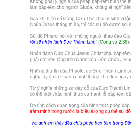
Không phải ý nghĩa của phép báp-têm biến thể th
làm báp-têm cho người Giuđa, không ai nghĩ đến
Sau khi biến cố Đấng Cứu Thế chịu hi sinh vì tộ
Chúa Jesus thăng thiên, thì các sứ đồ được soi 
Sứ đồ Phierơ nói với những người theo đạo Gi
rồi sẽ nhận lãnh Đức Thánh Linh
” (
Công vụ 2:38
).
Nhân danh Đức Chúa Jesus Christ chịu báp-têm 
phải đặt nền tảng trên Danh của Đức Chúa Jesus,
Những thư tín của Phaolô, do Đức Thánh Linh soi
nghĩa ấy đã trở thành chính thống cho đến ngày 
Từ ý nghĩa những sự dạy dỗ của Đức Thánh Linh 
có thể biết chắc hình thức cử hành lễ báp-têm b
Do tính cách quan trọng của hình thức phép báp
trầm mình trong nước là biểu tượng cụ thể sự đ
Vả, anh em thảy đều chịu phép báp têm trong Đấn
“