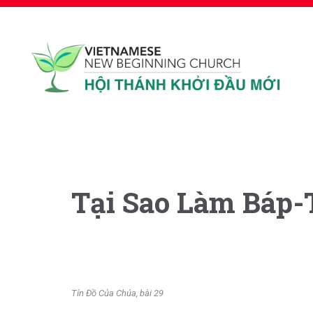
Tại Sao Làm Báp
Tín Đồ Của Chúa, bài 29