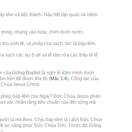
áp têm và tiệc thánh. Hầu hết tập quán và niềm
p trong, nhúng vào hoặc chìm dưới nước.
thú sinh tế, và phép rửa sạch, tức là báp-têm.
ửa sạch các sự ô uế và lễ tắm rửa các thầy tế lễ
 của Giăng Baptist là nghi lễ trầm mình dưới
âm hồn để được tha tội (
Mác 1:4
). Công tác của
 Chúa Jesus Christ.
làm phép báp-têm cho Ngài? Đức Chúa Jesus phán
sus xác nhận rằng tiêu chuẩn của đời sống mà
gười ta noi theo. Chịu báp-têm là cách Đức Chúa
 về sự vâng phục Đức Chúa Trời. Trước đó Giăng
1
).