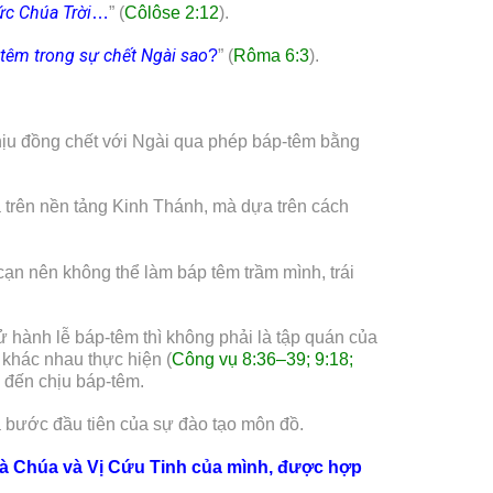
ức Chúa Trời
…
” (
Côlôse 2:12
).
 têm trong sự chết Ngài sao
?
” (
Rôma 6:3
).
hịu đồng chết với Ngài qua phép báp-têm bằng
a trên nền tảng Kinh Thánh, mà dựa trên cách
cạn nên không thể làm báp têm trầm mình, trái
 hành lễ báp-têm thì không phải là tập quán của
khác nhau thực hiện (
Công vụ 8:36–39; 9:18;
 đến chịu báp-têm.
à bước đầu tiên của sự đào tạo môn đồ.
 là Chúa và Vị Cứu Tinh của mình
,
được
hợp