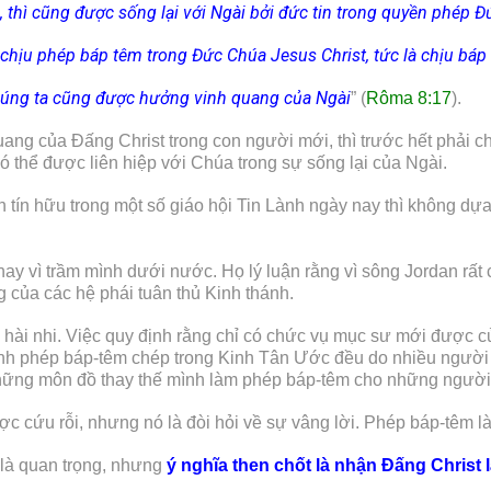
thì cũng được sống lại với Ngài bởi đức tin trong quyền phép Đ
chịu phép báp têm trong Đức Chúa Jesus Christ, tức là chịu báp
chúng ta cũng được hưởng vinh quang của Ngài
” (
Rôma 8:17
).
ng của Đấng Christ trong con người mới, thì trước hết phải c
ó thể được liên hiệp với Chúa trong sự sống lại của Ngài.
 tín hữu trong một số giáo hội Tin Lành ngày nay thì không dự
ay vì trầm mình dưới nước. Họ lý luận rằng vì sông Jordan rất 
g của các hệ phái tuân thủ Kinh thánh.
hài nhi. Việc quy định rằng chỉ có chức vụ mục sư mới được cử
ành phép báp-têm chép trong Kinh Tân Ước đều do nhiều người 
hững môn đồ thay thế mình làm phép báp-têm cho những người
c cứu rỗi, nhưng nó là đòi hỏi về sự vâng lời. Phép báp-têm l
 là quan trọng, nhưng
ý nghĩa then chốt là nhận Đấng Christ