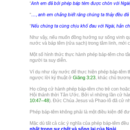
Anh em đã bởi phép báp têm được chôn với Ngài, 
“
anh em chẳng biết rằng chúng ta thảy đều đã 
“
…,
Nếu chúng ta cùng chịu khổ đau với Ngài, hẳn 
“
Như vậy, nếu muốn đồng hưởng sự sống vinh qua
nước và báp têm (rửa sạch) trong tâm linh, mới c
Một số hình thức thực hành phép báp-têm cho tân
người ta suy diễn.
Ví dụ như rảy nước để thực hiện phép báp-têm th
ngược lời ký thuật ở
Giăng 3:23
, khác chủ trươn
Họ cũng cử hành phép báp-têm cho trẻ con hoặc 
Hội thánh thời Tân Ước. Bởi vì những lần cử h
10:47–48
). Đức Chúa Jesus và Phao-lô đã cử n
Phép báp-têm không phải là một điều kiện để đượ
Mặc dù tất cả các ý nghĩa của phép báp-têm đều
nhất trong sự chết và sống lại của Ngài
.