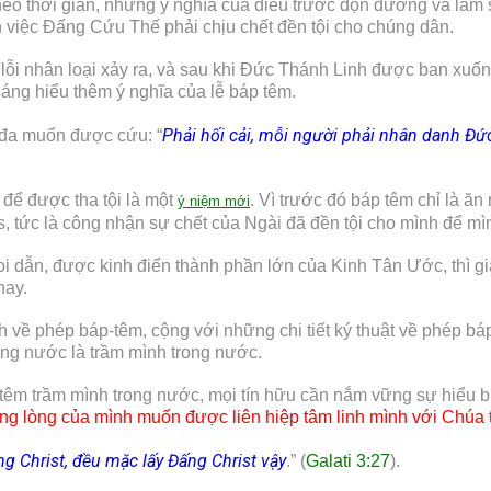
eo thời gian, nhưng ý nghĩa của điều trước dọn đường và làm s
 việc Đấng Cứu Thế phải chịu chết đền tội cho chúng dân.
i lỗi nhân loại xảy ra, và sau khi Đức Thánh Linh được ban xuố
sáng hiểu thêm ý nghĩa của lễ báp têm.
Phải hối cải, mỗi người phải nhân danh Đức
uđa muốn được cứu: “
để được tha tội là một
. Vì trước đó báp têm chỉ là ă
ý niệm mới
 tức là công nhận sự chết của Ngài đã đền tội cho mình để mìn
 dẫn, được kinh điển thành phần lớn của Kinh Tân Ước, thì giả
nay.
về phép báp-têm, cộng với những chi tiết ký thuật về phép báp
ằng nước là trầm mình trong nước.
 têm trầm mình trong nước, mọi tín hữu cần nắm vững sự hiểu b
ồng lòng của mình muốn được liên hiệp tâm linh mình với Chúa 
g Christ, đều mặc lấy Đấng Christ vậy
.” (
Galati 3:27
).