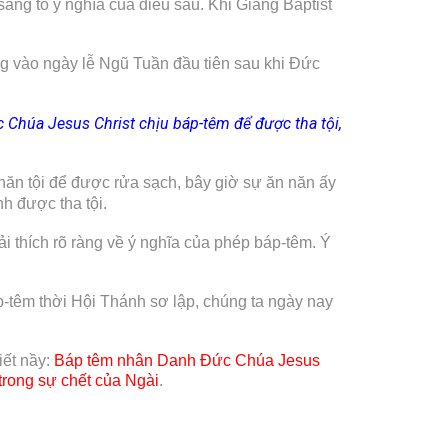
áng tỏ ý nghĩa của điều sau. Khi Giăng Baptist
ng vào ngày lễ Ngũ Tuần đầu tiên sau khi Đức
 Chúa Jesus Christ chịu báp-têm để được tha tội,
n năn tội để được rửa sạch, bây giờ sự ăn năn ấy
h được tha tội.
i thích rõ ràng về ý nghĩa của phép báp-têm. Ý
-têm thời Hội Thánh sơ lập, chúng ta ngày nay
iết nầy:
Báp têm nhân Danh Đức Chúa Jesus
trong sự chết của Ngài
.