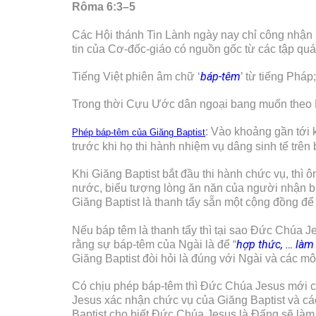
Rôma 6:3–5
Các Hội thánh Tin Lành ngày nay chỉ công nhận h
tin của Cơ-đốc-giáo có nguồn gốc từ các tập qu
báp-têm
Tiếng Việt phiên âm chữ ‘
’ từ tiếng Phá
Trong thời Cựu Ước dân ngoại bang muốn theo Do t
: Vào khoảng gần tới k
Phép báp-têm của Giăng Baptist
trước khi họ thi hành nhiệm vụ dâng sinh tế trên 
Khi Giăng Baptist bắt đầu thi hành chức vụ, thì
nước, biểu tượng lòng ăn năn của người nhận biế
Giăng Baptist là thanh tẩy sẵn một cộng đồng để
Nếu báp têm là thanh tẩy thì tại sao Đức Chúa 
hợp thức, … làm
rằng sự báp-têm của Ngài là để “
Giăng Baptist đòi hỏi là đúng với Ngài và các m
Có chịu phép báp-têm thì Đức Chúa Jesus mới có
Jesus xác nhận chức vụ của Giăng Baptist và c
Baptist cho biết Đức Chúa Jesus là Đấng sẽ làm