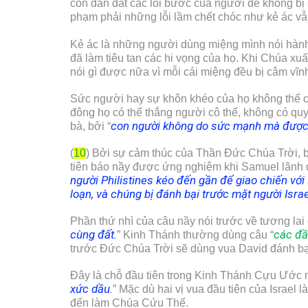
còn dẫn dắt các lối bước của người để không bị s
phạm phải những lỗi lầm chết chóc như kẻ ác v
Kẻ ác là những người dùng miệng mình nói hành t
đã làm tiêu tan các hi vọng của họ. Khi Chúa xuấ
nói gì được nữa vì mỗi cái miệng đều bị câm vĩnh
Sức người hay sự khôn khéo của họ không thể ch
đông họ có thể thắng người cô thế, không có q
con người không do sức mạnh mà được 
bà, bởi “
(
10
) Bởi sự cảm thúc của Thần Đức Chúa Trời, bà 
tiên báo nầy được ứng nghiệm khi Samuel lãnh đạ
người Philistines kéo đến gần để giao chiến với
loạn, và chúng bị đánh bại trước mặt người Israe
Phần thứ nhì của câu nầy nói trước về tương lai 
cùng đất.
các đầ
” Kinh Thánh thường dùng câu “
trước Đức Chúa Trời sẽ dùng vua David đánh bại
Đây là chỗ đầu tiên trong Kinh Thánh Cựu Ước n
xức dầu.
” Mặc dù hai vị vua đầu tiên của Israe
đến làm Chúa Cứu Thế.