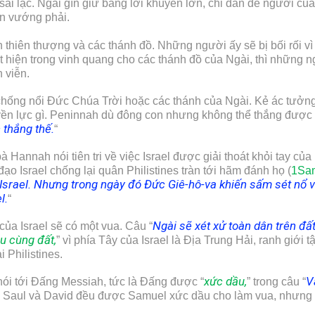
ai lạc. Ngài gìn giữ bằng lời khuyên lơn, chỉ dẫn để người của
ẫn vướng phải.
hiên thượng và các thánh đồ. Những người ấy sẽ bị bối rối vì n
t hiện trong vinh quang cho các thánh đồ của Ngài, thì những n
 viễn.
ống nổi Đức Chúa Trời hoặc các thánh của Ngài. Kẻ ác tưởng 
uyền lực gì. Peninnah dù đông con nhưng không thể thắng đượ
thắng thế.
“
Hannah nói tiên tri về việc Israel được giải thoát khỏi tay của
o Israel chống lại quân Philistines tràn tới hãm đánh họ (
1Sam
 Israel. Nhưng trong ngày đó Đức Giê-hô-va khiến sấm sét nổ v
l.
“
Ngài sẽ xét xử toàn dân trên đấ
của Israel sẽ có một vua. Câu “
u cùng đất,
” vì phía Tây của Israel là Địa Trung Hải, ranh giới t
 Philistines.
xức dầu,
V
ói tới Đấng Messiah, tức là Đấng được “
” trong câu “
l là Saul và David đều được Samuel xức dầu cho làm vua, nhưn