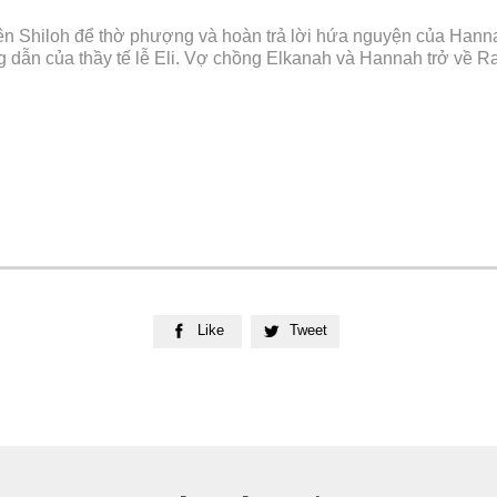
lên Shiloh để thờ phượng và hoàn trả lời hứa nguyện của Han
dẫn của thầy tế lễ Eli. Vợ chồng Elkanah và Hannah trở về 
Like
Tweet

