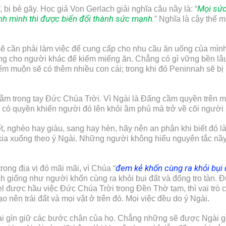
Mọi sức
bị bẻ gãy. Học giả Von Gerlach giải nghĩa câu nầy là: “
ính mình thì được biến đổi thành sức mạnh.
” Nghĩa là cậy thế m
ẽ cần phải làm việc để cung cấp cho nhu cầu ăn uống của mình.
ng cho người khác để kiếm miếng ăn. Chẳng có gì vững bền lâu
ếm muộn sẽ có thêm nhiều con cái; trong khi đó Peninnah sẽ bị 
m trong tay Đức Chúa Trời. Vì Ngài là Đấng cầm quyền trên muô
có quyền khiến người đó lên khỏi âm phủ mà trở về cõi người
, nghèo hay giàu, sang hay hèn, hãy nên an phận khi biết đó là
kia xuống theo ý Ngài. Những người không hiểu nguyên tắc nầy,
đem kẻ khốn cùng ra khỏi bụi 
ong địa vị đó mãi mãi, vì Chúa “
 giống như người khốn cùng ra khỏi bụi đất và đống tro tàn. Đ
l được hầu việc Đức Chúa Trời trong Đền Thờ tạm, thì vai trò 
nên trái đất và mọi vật ở trên đó. Mọi việc đều do ý Ngài.
ài gìn giữ các bước chân của họ. Chẳng những sẽ được Ngài g