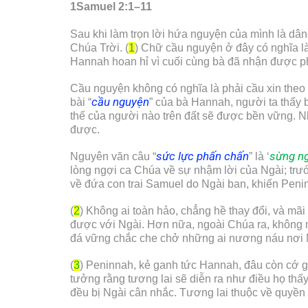
1Samuel 2:1–11
Sau khi làm trọn lời hứa nguyện của mình là dâ
Chúa Trời. (
1
) Chữ cầu nguyện ở đây có nghĩa là
Hannah hoan hỉ vì cuối cùng bà đã nhận được ph
Cầu nguyện không có nghĩa là phải cầu xin the
cầu nguyện
bài “
” của bà Hannah, người ta thấy b
thế của người nào trên đất sẽ được bền vững. N
được.
sức lực phấn chấn
sừng ng
Nguyên văn câu “
” là ‘
lòng ngợi ca Chúa về sự nhậm lời của Ngài; trư
về đứa con trai Samuel do Ngài ban, khiến Peni
(
2
) Không ai toàn hảo, chẳng hề thay đổi, và mã
được với Ngài. Hơn nữa, ngoài Chúa ra, không 
đá vững chắc che chở những ai nương náu nơi 
(
3
) Peninnah, kẻ ganh tức Hannah, đâu còn cớ g
tưởng rằng tương lai sẽ diễn ra như điều họ thấ
đều bị Ngài cân nhắc. Tương lai thuộc về quyền 