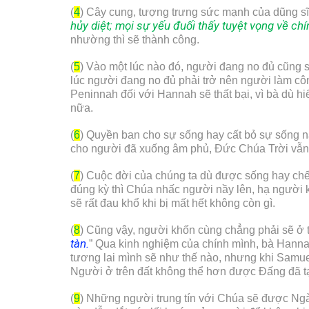
(
4
) Cây cung, tượng trưng sức mạnh của dũng sĩ, 
hủy diệt; mọi sự yếu đuối thấy tuyệt vọng về ch
nhường thì sẽ thành công.
(
5
) Vào một lúc nào đó, người đang no đủ cũng s
lúc người đang no đủ phải trở nên người làm cô
Peninnah đối với Hannah sẽ thất bại, vì bà dù hi
nữa.
(
6
) Quyền ban cho sự sống hay cất bỏ sự sống nằ
cho người đã xuống âm phủ, Đức Chúa Trời vẫn 
(
7
) Cuộc đời của chúng ta dù được sống hay chết
đúng kỳ thì Chúa nhấc người nầy lên, hạ người 
sẽ rất đau khổ khi bị mất hết không còn gì.
(
8
) Cũng vậy, người khốn cùng chẳng phải sẽ ở tr
tàn.
” Qua kinh nghiệm của chính mình, bà Hannah
tương lai mình sẽ như thế nào, nhưng khi Samue
Người ở trên đất không thể hơn được Đấng đã tạo 
(
9
) Những người trung tín với Chúa sẽ được Ng