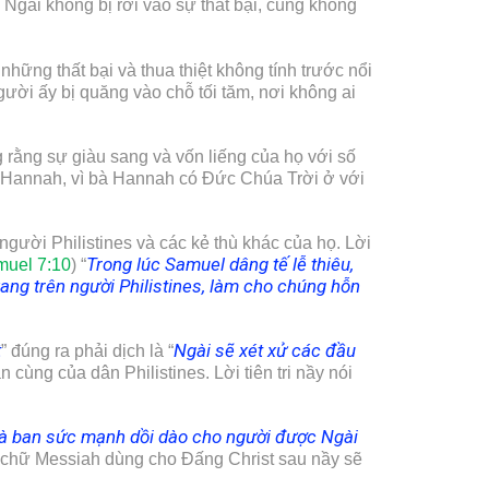
 Ngài không bị rơi vào sự thất bại, cũng không
hững thất bại và thua thiệt không tính trước nổi
gười ấy bị quăng vào chỗ tối tăm, nơi không ai
rằng sự giàu sang và vốn liếng của họ với số
c Hannah, vì bà Hannah có Đức Chúa Trời ở với
 người Philistines và các kẻ thù khác của họ. Lời
Trong lúc Samuel dâng tế lễ thiêu,
uel 7:10
) “
ang trên người Philistines, làm cho chúng hỗn
t
Ngài sẽ xét xử các đầu
” đúng ra phải dịch là “
ận cùng của dân Philistines. Lời tiên tri nầy nói
à ban sức mạnh dồi dào cho người được Ngài
g chữ Messiah dùng cho Đấng Christ sau nầy sẽ