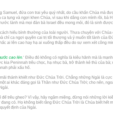
ng Samuel, đứa con trai yêu quý nhất, do cầu khẩn Chúa mà đư
 ca tụng và ngợi khen Chúa, vì sau khi dâng con mình rồi, bà 
ước lành mà mọi đàn bà Israel đều mong mỏi, đó là sinh được 
o cách hiểu bình thường của loài người. Thưa chuyện với Chúa
à chỉ ca ngợi quyền cai trị tối thượng và ý muốn tốt lành của 
hấc ai lên cao hay hạ ai xuống thấp đều do sự xem xét công mi
ước cao lên.
‘ Điều đó không có nghĩa là kiêu hãnh mà là mạ
ớc kia Peninnah trêu chọc, hạ nhục bà, trở thành kẻ thù của 
nnah phải xấu hổ.
i mãi thánh khiết như Đức Chúa Trời. Chẳng những Ngài là cực 
một ai khác đáng gọi là Thần như Đức Chúa Trời; cho nên, ngo
Ngài.
ì để trêu ghẹo? Vì vậy, hãy ngậm miệng, đừng nói những lời k
y đang có. Họ không biết rằng Đức Chúa Trời là Chúa biết hết m
quyết định của Ngài.