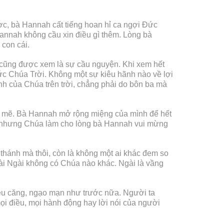
ợc, bà Hannah cất tiếng hoan hỉ ca ngợi Đức
Hannah không cầu xin điều gì thêm. Lòng bà
con cái.
 cũng được xem là sự cầu nguyện. Khi xem hết
Đức Chúa Trời. Không một sự kiêu hãnh nào về lợi
nh của Chúa trên trời, chẳng phải do bôn ba mà
nh mẽ. Bà Hannah mở rộng miệng của mình để hết
bà; nhưng Chúa làm cho lòng bà Hannah vui mừng
thánh mà thôi, còn là không một ai khác đem so
ài Ngài không có Chúa nào khác. Ngài là vầng
iêu căng, ngạo mạn như trước nữa. Người ta
ọi điều, mọi hành động hay lời nói của người