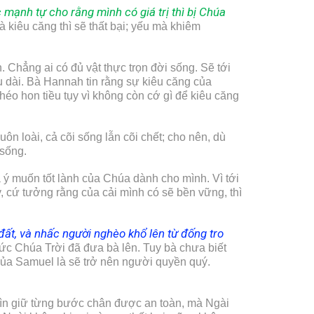
 mạnh tự cho rằng mình có giá trị thì bị Chúa
à kiêu căng thì sẽ thất bại; yếu mà khiêm
 Chẳng ai có đủ vật thực trọn đời sống. Sẽ tới
 dài. Bà Hannah tin rằng sự kiêu căng của
héo hon tiều tụy vì không còn cớ gì để kiêu căng
n loài, cả cõi sống lẫn cõi chết; cho nên, dù
 sống.
 ý muốn tốt lành của Chúa dành cho mình. Vì tới
 cứ tưởng rằng của cải mình có sẽ bền vững, thì
đất, và nhấc người nghèo khổ lên từ đống tro
ức Chúa Trời đã đưa bà lên. Tuy bà chưa biết
của Samuel là sẽ trở nên người quyền quý.
ìn giữ từng bước chân được an toàn, mà Ngài