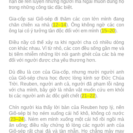
nạn để rèn luyện những người mà Ngài muốn dùng họ
trong những công tác đặc biệt.
Gia-cốp sai Giô-sép đi thăm các con lớn mình đang
chăn chiên xa nhà (
12–14
). Ông không ngờ các con
ông lại có ý tưởng tàn độc đối với em mình (
15–20
).
Điều nầy có thể xảy ra khi người cha có nhiều dòng
con khác nhau. Vì từ nhỏ, các con đều sống gần mẹ và
bị tiêm nhiễm những lời nói ganh ghét của các bà mẹ
đối với người được cha yêu thương hơn.
Dù đều là con của Gia-cốp, nhưng mười người anh
của Giô-sép chưa học được lòng kính sợ Đức Chúa
Trời. Reuben, người anh cả, người đã phạm lỗi nặng
với cha mình, bây giờ là nhân vật muốn cứu em khỏi
bị các người anh ác độc giết chết (
21–22
).
Chín người kia thấy lời bàn của Reuben hợp lý, nên
Giô-sép bị họ ném xuống cái hố khô, không có nước
(
23–24
). Ném em mình xuống một cái hố rồi ngồi mà
ăn uống; điều nầy chứng tỏ lòng các người anh của
Giô-sép rất chai đá và tàn nhẫn. Họ chẳng mảy may