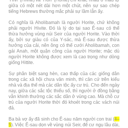
giữa có một nét dài hơn một chút, nên sự sao chép
tiếng Hebrews thường mắc phải sự lầm lẫn ấy.
Có nghĩa là Aholibamah là người Horite, chứ không
phải người Hivite. Đó là lý do tại sao Ê-sau có thể
thừa hưởng vùng núi Seir của người Horite. Vào thời
ấy, bởi sự giàu có của Y-sác, mà Ê-sau được thừa
hưởng của cải, nên ông có thể cưới Aholibamah, con
gái Anah, một quận công của người Horite; mặc dù
người Horite không được xem là cao trọng như dòng
giống Hittite.
Sự phân biệt sang hèn, cao thấp của các giống dân
trong các xã hội chưa văn minh, thì căn cứ trên kiểu
nhà và địa thế mà các dân tộc ấy cư trú. Cho đến ngày
nay, giữa các sắc tộc thiểu số, thì người ở đồng bằng
vẫn khinh thường các sắc dân ở vùng cao. Mà chỗ cư
trú của người Horite thời đó khoét trong các vách núi
đá.
Ba bà vợ ấy đã sinh cho Ê-sau năm người con trai (
4–
5
). Việc Ê-sau dọn về vùng núi Seir, để cư ngụ lâu dài,