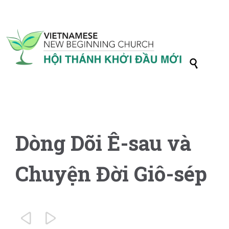

Dòng Dõi Ê-sau và
Chuyện Đời Giô-sép

