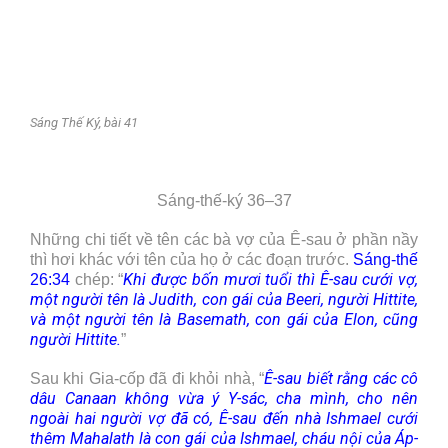
Sáng Thế Ký, bài 41
Sáng-thế-ký 36–37
Những chi tiết về tên các bà vợ của Ê-sau ở phần nầy
thì hơi khác với tên của họ ở các đoạn trước.
Sáng-thế
Khi được bốn mươi tuổi thì Ê-sau cưới vợ,
26:34
chép: “
một người tên là Judith, con gái của Beeri, người Hittite,
và một người tên là Basemath, con gái của Elon, cũng
người Hittite.
”
Ê-sau biết rằng các cô
Sau khi Gia-cốp đã đi khỏi nhà, “
dâu Canaan không vừa ý Y-sác, cha mình, cho nên
ngoài hai người vợ đã có, Ê-sau đến nhà Ishmael cưới
thêm Mahalath là con gái của Ishmael, cháu nội của Áp-