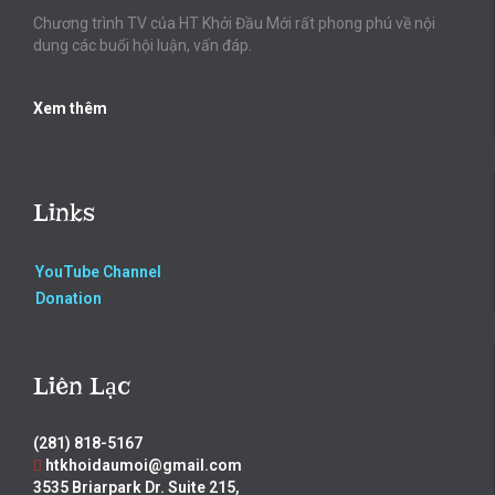
Chương trình TV của HT Khởi Đầu Mới rất phong phú về nội
dung các buổi hội luận, vấn đáp.
Xem thêm
Links
YouTube Channel
Donation
Liên Lạc
(281) 818-5167
htkhoidaumoi@gmail.com
3535 Briarpark Dr. Suite 215,