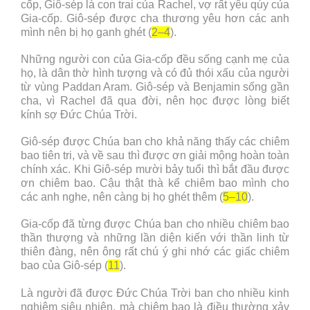
cốp, Giô-sép là con trai của Rachel, vợ rất yêu qúy của
Gia-cốp. Giô-sép được cha thương yêu hơn các anh
mình nên bị họ ganh ghét (
2–4
).
Những người con của Gia-cốp đều sống cạnh mẹ của
họ, là dân thờ hình tượng và có đủ thói xấu của người
từ vùng Paddan Aram. Giô-sép và Benjamin sống gần
cha, vì Rachel đã qua đời, nên học được lòng biết
kính sợ Đức Chúa Trời.
Giô-sép được Chúa ban cho khả năng thấy các chiêm
bao tiên tri, và về sau thì được ơn giải mộng hoàn toàn
chính xác. Khi Giô-sép mười bảy tuổi thì bắt đầu được
ơn chiêm bao. Cậu thật thà kể chiêm bao mình cho
các anh nghe, nên càng bị họ ghét thêm (
5–10
).
Gia-cốp đã từng được Chúa ban cho nhiều chiêm bao
thần thượng và những lần diện kiến với thần linh từ
thiên đàng, nên ông rất chú ý ghi nhớ các giấc chiêm
bao của Giô-sép (
11
).
Là người đã được Đức Chúa Trời ban cho nhiều kinh
nghiệm siêu nhiên, mà chiêm bao là điều thường xảy