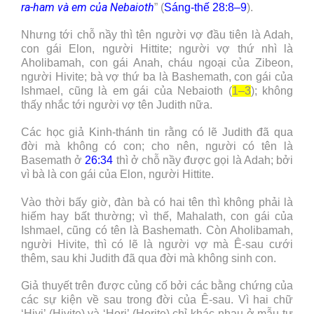
ra-ham và em của Nebaioth
” (
Sáng-thế 28:8–9
).
Nhưng tới chỗ nầy thì tên người vợ đầu tiên là Adah,
con gái Elon, người Hittite; người vợ thứ nhì là
Aholibamah, con gái Anah, cháu ngoại của Zibeon,
người Hivite; bà vợ thứ ba là Bashemath, con gái của
Ishmael, cũng là em gái của Nebaioth (
1–3
); không
thấy nhắc tới người vợ tên Judith nữa.
Các học giả Kinh-thánh tin rằng có lẽ Judith đã qua
đời mà không có con; cho nên, người có tên là
Basemath ở
26:34
thì ở chỗ nầy được gọi là Adah; bởi
vì bà là con gái của Elon, người Hittite.
Vào thời bấy giờ, đàn bà có hai tên thì không phải là
hiếm hay bất thường; vì thế, Mahalath, con gái của
Ishmael, cũng có tên là Bashemath. Còn Aholibamah,
người Hivite, thì có lẽ là người vợ mà Ê-sau cưới
thêm, sau khi Judith đã qua đời mà không sinh con.
Giả thuyết trên được củng cố bởi các bằng chứng của
các sự kiện về sau trong đời của Ê-sau. Vì hai chữ
‘Hivi’ (Hivite) và ‘Hori’ (Horite) chỉ khác nhau ở mẫu tự