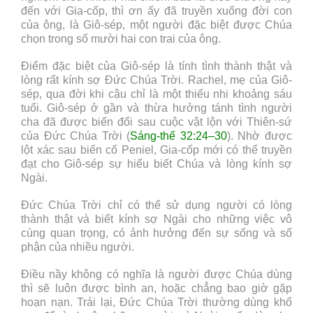
đến với Gia-cốp, thì ơn ấy đã truyền xuống đời con
của ông, là Giô-sép, một người đặc biệt được Chúa
chọn trong số mười hai con trai của ông.
Điểm đặc biệt của Giô-sép là tính tình thành thật và
lòng rất kính sợ Đức Chúa Trời. Rachel, mẹ của Giô-
sép, qua đời khi cậu chỉ là một thiếu nhi khoảng sáu
tuổi. Giô-sép ở gần và thừa hưởng tánh tình người
cha đã được biến đổi sau cuộc vật lộn với Thiên-sứ
của Đức Chúa Trời (
Sáng-thế 32:24–30
). Nhờ được
lột xác sau biến cố Peniel, Gia-cốp mới có thể truyền
đạt cho Giô-sép sự hiểu biết Chúa và lòng kính sợ
Ngài.
Đức Chúa Trời chỉ có thể sử dụng người có lòng
thành thật và biết kính sợ Ngài cho những việc vô
cùng quan trọng, có ảnh hưởng đến sự sống và số
phận của nhiều người.
Điều nầy không có nghĩa là người được Chúa dùng
thì sẽ luôn được bình an, hoặc chẳng bao giờ gặp
hoạn nạn. Trái lại, Đức Chúa Trời thường dùng khổ