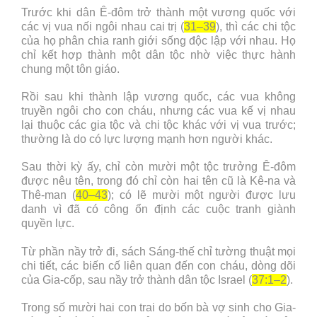
Trước khi dân Ê-đôm trở thành một vương quốc với
các vị vua nối ngôi nhau cai trị (
31–39
), thì các chi tộc
của họ phân chia ranh giới sống độc lập với nhau. Họ
chỉ kết hợp thành một dân tộc nhờ việc thực hành
chung một tôn giáo.
Rồi sau khi thành lập vương quốc, các vua không
truyền ngôi cho con cháu, nhưng các vua kế vị nhau
lại thuộc các gia tộc và chi tộc khác với vị vua trước;
thường là do có lực lượng mạnh hơn người khác.
Sau thời kỳ ấy, chỉ còn mười một tộc trưởng Ê-đôm
được nêu tên, trong đó chỉ còn hai tên cũ là Kê-na và
Thê-man (
40–43
); có lẽ mười một người được lưu
danh vì đã có công ổn định các cuộc tranh giành
quyền lực.
Từ phần nầy trở đi, sách Sáng-thế chỉ tường thuật mọi
chi tiết, các biến cố liên quan đến con cháu, dòng dõi
của Gia-cốp, sau nầy trở thành dân tộc Israel (
37:1–2
).
Trong số mười hai con trai do bốn bà vợ sinh cho Gia-