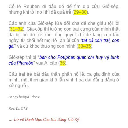
Có lẽ Reuben đi đâu đó để tìm dịp cứu Giô-sép,
nhưng khi tới nơi thì đã quá trễ (
29–30
).
Các anh của Giô-sép lừa dối cha để che giấu tội lỗi
(
31–32
). Gia-cốp thì tưởng con trai cưng của mình thật
đã bị thú dữ xé xác; ông quyết chí để tang con lâu
tất cả con trai, con
ngày, từ chối hết mọi lời an ủi của “
gái
” và cứ khóc thương con mình (
33–35
).
bán cho Potiphar, quan chỉ huy vệ binh
Giô-sép thì bị “
của Pharaôn
” vua Ai cập (
36
).
Cậu trai trẻ bắt đầu thân phận nô lệ, xa gia đình của
mình, một thời gian khổ lẫn vinh hoa dài đằng đẵng ở
xứ người.
SangTheKy41.docx
Rev. Dr. CTB
← Trở về Danh Mục Các Bài Sáng Thế Ký