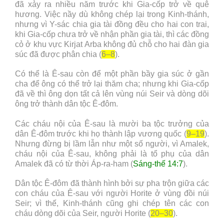
đã xảy ra nhiều năm trước khi Gia-cốp trở về quê
hương. Việc nầy dù không chép lại trong Kinh-thánh,
nhưng vì Y-sác chia gia tài đồng đều cho hai con trai,
khi Gia-cốp chưa trở về nhận phần gia tài, thì các đồng
cỏ ở khu vực Kirjat Arba không đủ chỗ cho hai đàn gia
súc đã được phân chia (
6–8
).
Có thể là Ê-sau còn để một phần bầy gia súc ở gần
cha để ông có thể trở lại thăm cha; nhưng khi Gia-cốp
đã về thì ông dọn tất cả lên vùng núi Seir và dòng dõi
ông trở thành dân tộc Ê-đôm.
Các cháu nội của Ê-sau là mười ba tộc trưởng của
dân Ê-đôm trước khi họ thành lập vương quốc (
9–19
).
Nhưng đừng bị lầm lẫn như một số người, vì Amalek,
cháu nội của Ê-sau, không phải là tổ phụ của dân
Amalek đã có từ thời Áp-ra-ham (
Sáng-thế 14:7
).
Dân tộc Ê-đôm đã thành hình bởi sự pha trộn giữa các
con cháu của Ê-sau với người Horite ở vùng đồi núi
Seir; vì thế, Kinh-thánh cũng ghi chép tên các con
cháu dòng dõi của Seir, người Horite (
20–30
).