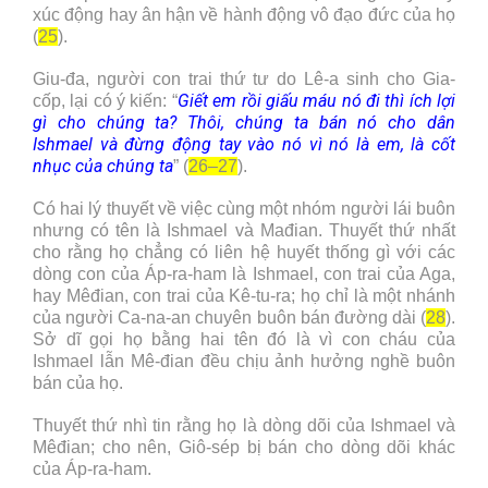
xúc động hay ân hận về hành động vô đạo đức của họ
(
25
).
Giu-đa, người con trai thứ tư do Lê-a sinh cho Gia-
Giết em rồi giấu máu nó đi thì ích lợi
cốp, lại có ý kiến: “
gì cho chúng ta? Thôi, chúng ta bán nó cho dân
Ishmael và đừng động tay vào nó vì nó là em, là cốt
nhục của chúng ta
” (
26–27
).
Có hai lý thuyết về việc cùng một nhóm người lái buôn
nhưng có tên là Ishmael và Mađian. Thuyết thứ nhất
cho rằng họ chẳng có liên hệ huyết thống gì với các
dòng con của Áp-ra-ham là Ishmael, con trai của Aga,
hay Mêđian, con trai của Kê-tu-ra; họ chỉ là một nhánh
của người Ca-na-an chuyên buôn bán đường dài (
28
).
Sở dĩ gọi họ bằng hai tên đó là vì con cháu của
Ishmael lẫn Mê-đian đều chịu ảnh hưởng nghề buôn
bán của họ.
Thuyết thứ nhì tin rằng họ là dòng dõi của Ishmael và
Mêđian; cho nên, Giô-sép bị bán cho dòng dõi khác
của Áp-ra-ham.