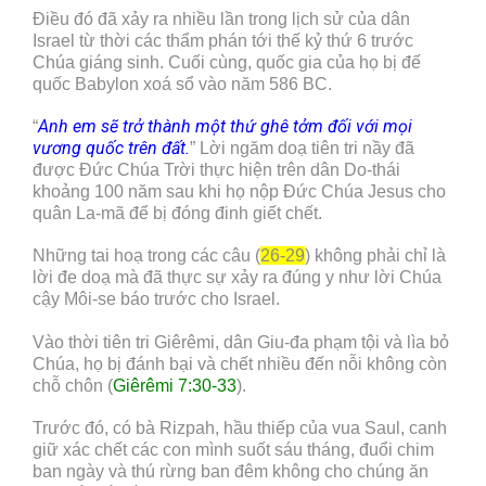
Điều đó đã xảy ra nhiều lần trong lịch sử của dân
Israel từ thời các thẩm phán tới thế kỷ thứ 6 trước
Chúa giáng sinh. Cuối cùng, quốc gia của họ bị đế
quốc Babylon xoá sổ vào năm 586 BC.
Anh em sẽ trở thành một thứ ghê tởm đối với mọi
“
vương quốc trên đất.
” Lời ngăm doạ tiên tri nầy đã
được Đức Chúa Trời thực hiện trên dân Do-thái
khoảng 100 năm sau khi họ nộp Đức Chúa Jesus cho
quân La-mã để bị đóng đinh giết chết.
Những tai hoạ trong các câu (
26-29
) không phải chỉ là
lời đe doạ mà đã thực sự xảy ra đúng y như lời Chúa
cậy Môi-se báo trước cho Israel.
Vào thời tiên tri Giêrêmi, dân Giu-đa phạm tội và lìa bỏ
Chúa, họ bị đánh bại và chết nhiều đến nỗi không còn
chỗ chôn (
Giêrêmi 7:30-33
).
Trước đó, có bà Rizpah, hầu thiếp của vua Saul, canh
giữ xác chết các con mình suốt sáu tháng, đuổi chim
ban ngày và thú rừng ban đêm không cho chúng ăn