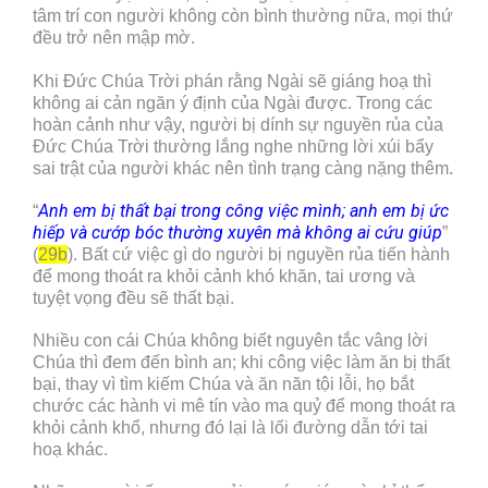
tâm trí con người không còn bình thường nữa, mọi thứ
đều trở nên mập mờ.
Khi Đức Chúa Trời phán rằng Ngài sẽ giáng hoạ thì
không ai cản ngăn ý định của Ngài được. Trong các
hoàn cảnh như vậy, người bị dính sự nguyền rủa của
Đức Chúa Trời thường lắng nghe những lời xúi bẩy
sai trật của người khác nên tình trạng càng nặng thêm.
Anh em bị thất bại trong công việc mình; anh em bị ức
“
hiếp và cướp bóc thường xuyên mà không ai cứu giúp
”
(
29b
). Bất cứ việc gì do người bị nguyền rủa tiến hành
để mong thoát ra khỏi cảnh khó khăn, tai ương và
tuyệt vọng đều sẽ thất bại.
Nhiều con cái Chúa không biết nguyên tắc vâng lời
Chúa thì đem đến bình an; khi công việc làm ăn bị thất
bại, thay vì tìm kiếm Chúa và ăn năn tội lỗi, họ bắt
chước các hành vi mê tín vào ma quỷ để mong thoát ra
khỏi cảnh khổ, nhưng đó lại là lối đường dẫn tới tai
hoạ khác.