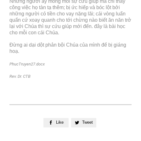
Những người ấy mong mỏi sự cứu giúp mà chỉ thấy
công việc họ tàn tạ thêm; bị ức hiếp và bóc lột bởi
những người có tiền cho vay nặng lãi; cái vòng luẩn
quẩn cứ xoay quanh cho tới chừng nào biết ăn năn trở
lại với Chúa thì sự cứu giúp mới đến. đây là bài học
cho mỗi con cái Chúa.
Đừng ai dại dột phản bội Chúa của mình để bị giáng
hoạ.
PhucTruyen27.docx
Rev. Dr. CTB
Like
Tweet

