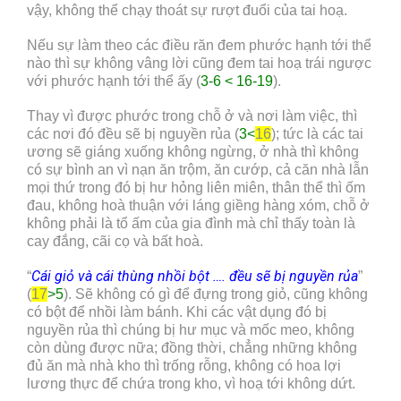
vậy, không thể chạy thoát sự rượt đuổi của tai hoạ.
Nếu sự làm theo các điều răn đem phước hạnh tới thể
nào thì sự không vâng lời cũng đem tai hoạ trái ngược
với phước hạnh tới thể ấy (
3-6 < 16-19
).
Thay vì được phước trong chỗ ở và nơi làm việc, thì
các nơi đó đều sẽ bị nguyền rủa (
3<
16
); tức là các tai
ương sẽ giáng xuống không ngừng, ở nhà thì không
có sự bình an vì nạn ăn trộm, ăn cướp, cả căn nhà lẫn
mọi thứ trong đó bị hư hỏng liên miên, thân thể thì ốm
đau, không hoà thuận với láng giềng hàng xóm, chỗ ở
không phải là tổ ấm của gia đình mà chỉ thấy toàn là
cay đắng, cãi cọ và bất hoà.
Cái giỏ và cái thùng nhồi bột …. đều sẽ bị nguyền rủa
“
”
(
17
>5
). Sẽ không có gì để đựng trong giỏ, cũng không
có bột để nhồi làm bánh. Khi các vật dụng đó bị
nguyền rủa thì chúng bị hư mục và mốc meo, không
còn dùng được nữa; đồng thời, chẳng những không
đủ ăn mà nhà kho thì trống rỗng, không có hoa lợi
lương thực để chứa trong kho, vì hoạ tới không dứt.