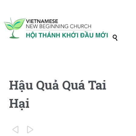

Hậu Quả Quá Tai
Hại

