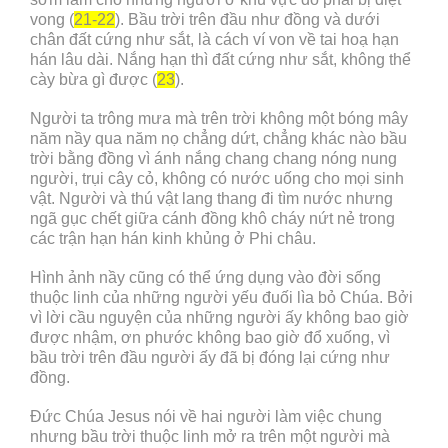
vong (
21-22
). Bầu trời trên đầu như đồng và dưới
chân đất cứng như sắt, là cách ví von về tai hoạ hạn
hán lâu dài. Nắng hạn thì đất cứng như sắt, không thể
cày bừa gì được (
23
).
Người ta trông mưa mà trên trời không một bóng mây
năm nầy qua năm nọ chẳng dứt, chẳng khác nào bầu
trời bằng đồng vì ánh nắng chang chang nóng nung
người, trụi cây cỏ, không có nước uống cho mọi sinh
vật. Người và thú vật lang thang đi tìm nước nhưng
ngã gục chết giữa cánh đồng khô cháy nứt nẻ trong
các trận hạn hán kinh khủng ở Phi châu.
Hình ảnh nầy cũng có thể ứng dụng vào đời sống
thuộc linh của những người yếu đuối lìa bỏ Chúa. Bởi
vì lời cầu nguyện của những người ấy không bao giờ
được nhậm, ơn phước không bao giờ đổ xuống, vì
bầu trời trên đầu người ấy đã bị đóng lại cứng như
đồng.
Đức Chúa Jesus nói về hai người làm việc chung
nhưng bầu trời thuộc linh mở ra trên một người mà