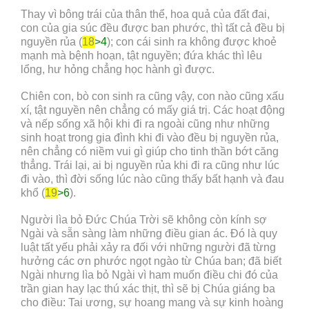
Thay vì bông trái của thân thể, hoa quả của đất đai,
con của gia súc đều được ban phước, thì tất cả đều bị
nguyền rủa (
18
>4
); con cái sinh ra không được khoẻ
mạnh mà bệnh hoạn, tật nguyền; đứa khác thì lêu
lổng, hư hỏng chẳng học hành gì được.
Chiên con, bò con sinh ra cũng vậy, con nào cũng xấu
xí, tật nguyền nên chẳng có mấy giá trị. Các hoạt động
và nếp sống xã hội khi đi ra ngoài cũng như những
sinh hoạt trong gia đình khi đi vào đều bị nguyền rủa,
nên chẳng có niềm vui gì giúp cho tinh thần bớt căng
thẳng. Trái lại, ai bị nguyền rủa khi đi ra cũng như lúc
đi vào, thì đời sống lúc nào cũng thấy bất hạnh và đau
khổ (
19
>6
).
Người lìa bỏ Đức Chúa Trời sẽ không còn kính sợ
Ngài và sẵn sàng làm những điều gian ác. Đó là quy
luật tất yếu phải xảy ra đối với những người đã từng
hưởng các ơn phước ngọt ngào từ Chúa ban; đã biết
Ngài nhưng lìa bỏ Ngài vì ham muốn điều chi đó của
trần gian hay lạc thú xác thịt, thì sẽ bị Chúa giáng ba
cho điều: Tai ương, sự hoang mang và sự kinh hoàng