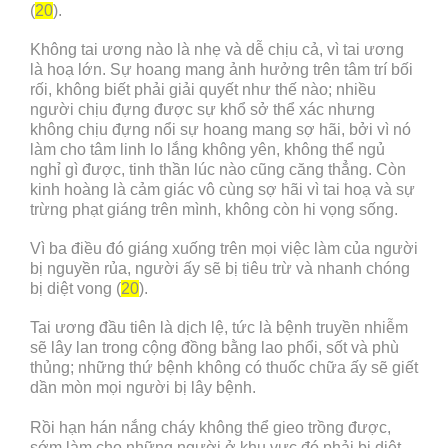
(
20
).
Không tai ương nào là nhẹ và dễ chịu cả, vì tai ương
là hoạ lớn. Sự hoang mang ảnh hưởng trên tâm trí bối
rối, không biết phải giải quyết như thế nào; nhiều
người chịu đựng được sự khổ sở thể xác nhưng
không chịu đựng nổi sự hoang mang sợ hãi, bởi vì nó
làm cho tâm linh lo lắng không yên, không thể ngủ
nghỉ gì được, tinh thần lúc nào cũng căng thẳng. Còn
kinh hoàng là cảm giác vô cùng sợ hãi vì tai hoạ và sự
trừng phạt giáng trên mình, không còn hi vọng sống.
Vì ba điều đó giáng xuống trên mọi việc làm của người
bị nguyền rủa, người ấy sẽ bị tiêu trừ và nhanh chóng
bị diệt vong (
20
).
Tai ương đầu tiên là dịch lệ, tức là bệnh truyền nhiễm
sẽ lây lan trong cộng đồng bằng lao phổi, sốt và phù
thủng; những thứ bệnh không có thuốc chữa ấy sẽ giết
dần mòn mọi người bị lây bệnh.
Rồi hạn hán nắng cháy không thể gieo trồng được,
sớm làm cho những người ở khu vực đó phải bị diệt