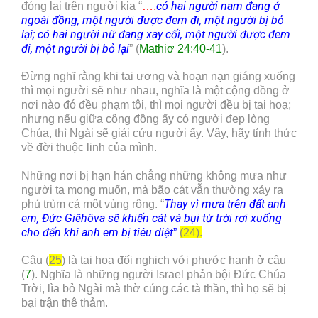
có hai người nam đang ở
đóng lại trên người kia “
….
ngoài đồng, một người được đem đi, một người bị bỏ
lại; có hai người nữ đang xay cối, một người được đem
đi, một người bị bỏ lại
” (
Mathiơ 24:40-41
).
Đừng nghĩ rằng khi tai ương và hoạn nạn giáng xuống
thì mọi người sẽ như nhau, nghĩa là một cộng đồng ở
nơi nào đó đều phạm tội, thì mọi người đều bị tai hoạ;
nhưng nếu giữa cộng đồng ấy có người đẹp lòng
Chúa, thì Ngài sẽ giải cứu người ấy. Vậy, hãy tỉnh thức
về đời thuộc linh của mình.
Những nơi bị hạn hán chẳng những không mưa như
người ta mong muốn, mà bão cát vẫn thường xảy ra
Thay vì mưa trên đất anh
phủ trùm cả một vùng rộng. “
em, Đức Giêhôva sẽ khiến cát và bụi từ trời rơi xuống
cho đến khi anh em bị tiêu diệt
”
(24).
Câu (
25
) là tai hoạ đối nghịch với phước hạnh ở câu
(
7
). Nghĩa là những người Israel phản bội Đức Chúa
Trời, lìa bỏ Ngài mà thờ cúng các tà thần, thì họ sẽ bị
bại trận thê thảm.