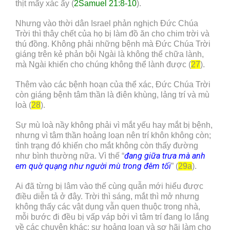
thịt mấy xác ấy (
2Samuel 21:8-10
).
Nhưng vào thời dân Israel phản nghịch Đức Chúa
Trời thì thây chết của họ bị làm đồ ăn cho chim trời và
thú đồng. Không phải những bệnh mà Đức Chúa Trời
giáng trên kẻ phản bội Ngài là không thể chữa lành,
mà Ngài khiến cho chúng không thể lành được (
27
).
Thêm vào các bệnh hoạn của thể xác, Đức Chúa Trời
còn giáng bệnh tâm thần là điên khùng, lảng trí và mù
loà (
28
).
Sự mù loà nầy không phải vì mắt yếu hay mắt bị bệnh,
nhưng vì tâm thần hoảng loạn nên trí khôn không còn;
tình trạng đó khiến cho mắt không còn thấy đường
đang giữa trưa mà anh
như bình thường nữa. Vì thế “
em quờ quạng như người mù trong đêm tối
” (
29a
).
Ai đã từng bị lâm vào thế cùng quẫn mới hiểu được
điều diễn tả ở đây. Trời thì sáng, mắt thì mở nhưng
không thấy các vật dụng vẫn quen thuộc trong nhà,
mỗi bước đi đều bị vấp váp bởi vì tâm trí đang lo lắng
về các chuyện khác; sự hoảng loạn và sợ hãi làm cho