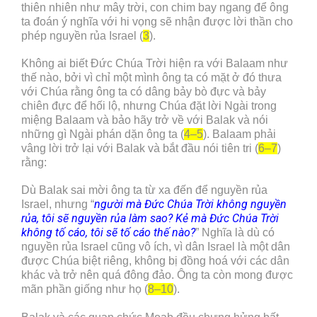
thiên nhiên như mây trời, con chim bay ngang để ông
ta đoán ý nghĩa với hi vọng sẽ nhận được lời thần cho
phép nguyền rủa Israel (
3
).
Không ai biết Đức Chúa Trời hiện ra với Balaam như
thế nào, bởi vì chỉ một mình ông ta có mặt ở đó thưa
với Chúa rằng ông ta có dâng bảy bò đực và bảy
chiên đực để hối lộ, nhưng Chúa đặt lời Ngài trong
miệng Balaam và bảo hãy trở về với Balak và nói
những gì Ngài phán dặn ông ta (
4–5
). Balaam phải
vâng lời trở lại với Balak và bắt đầu nói tiên tri (
6–7
)
rằng:
Dù Balak sai mời ông ta từ xa đến để nguyền rủa
người mà Đức Chúa Trời không nguyền
Israel, nhưng “
rủa, tôi sẽ nguyền rủa làm sao? Kẻ mà Đức Chúa Trời
không tố cáo, tôi sẽ tố cáo thế nào?
” Nghĩa là dù có
nguyền rủa Israel cũng vô ích, vì dân Israel là một dân
được Chúa biệt riêng, không bị đồng hoá với các dân
khác và trở nên quá đông đảo. Ông ta còn mong được
mãn phần giống như họ (
8–10
).