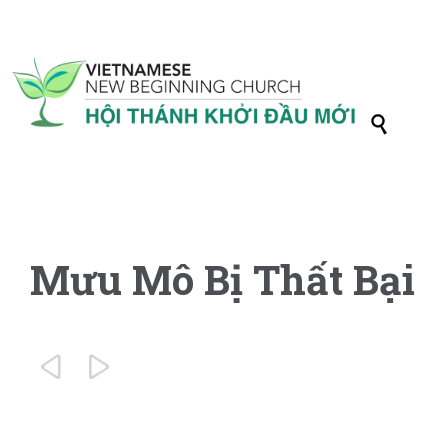

Mưu Mô Bị Thất Bại

