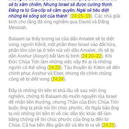
sẽ bị xâm chiếm, Nhưng Israel sẽ được cường thịnh.
Đấng ra từ Gia-cốp sẽ cầm quyền; Ngài sẽ tiêu diệt
những kẻ sống sót của thành
” (
24:15–19
). Các nhà giải
kinh cho rằng đã ứng nghiệm qua David và Đấng
Messiah.
Balaam lại thấy tương lai của dân Amalek sẽ bị diệt
vong, người Kênít, một phần theo Israel vào đất hứa,
phần lớn còn lại ở trên núi với dân Amalek, rồi sẽ bị
dân Asshur (Assyri) bắt làm tù binh (
24:20–22
). Khi
Đức Chúa Trời làm những việc nầy thì ai là những
người có thể sống (
24:23
). Tàu thuyền từ Kittim sẽ đến
chinh phục Asshur và Eber, nhưng rồi chính chúng
cũng sẽ bị diệt vong (
24:24
).
Đây là những lời tiên tri khá lâu về sau mới ứng
nghiệm, chứng tỏ Balaam dù muốn nguyền rủa Israel
để nhận tiền thưởng, nhưng Thần của Đức Chúa Trời
buộc ông ta phải nói lời chúc phước, rồi Ngài bảo ông
ta nói những lời tiên tri về các dân tộc khác để làm
bằng chứng về lời chúc phước của ông ta đến từ
Chúa. Cả hai bên đều giận dữ và tẽn tò ra về (
24:25
).