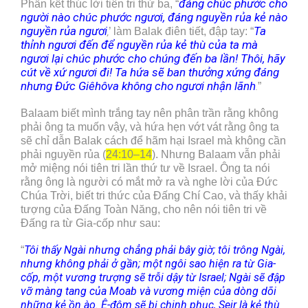
đáng chúc phước cho
Phần kết thúc lời tiên tri thứ ba, “
người nào chúc phước ngươi, đáng nguyền rủa kẻ nào
nguyền rủa ngươi
Ta
’ làm Balak điên tiết, đập tay: “
,
thỉnh ngươi đến để nguyền rủa kẻ thù của ta mà
ngươi lại chúc phước cho chúng đến ba lần! Thôi, hãy
cút về xứ ngươi đi! Ta hứa sẽ ban thưởng xứng đáng
nhưng Đức Giêhôva không cho ngươi nhận lãnh
”
.
Balaam biết mình trắng tay nên phân trần rằng không
phải ông ta muốn vậy, và hứa hẹn vớt vát rằng ông ta
sẽ chỉ dẫn Balak cách để hãm hại Israel mà không cần
phải nguyền rủa (
24:10–14
). Nhưng Balaam vẫn phải
mở miệng nói tiên tri lần thứ tư về Israel. Ông ta nói
rằng ông là người có mắt mở ra và nghe lời của Đức
Chúa Trời, biết tri thức của Đấng Chí Cao, và thấy khải
tượng của Đấng Toàn Năng, cho nên nói tiên tri về
Đấng ra từ Gia-cốp như sau:
Tôi thấy Ngài nhưng chẳng phải bây giờ; tôi trông Ngài,
“
nhưng không phải ở gần; một ngôi sao hiện ra từ Gia-
cốp, một vương trượng sẽ trỗi dậy từ Israel; Ngài sẽ đập
vỡ màng tang của Moab và vương miện của dòng dõi
những kẻ ồn ào. Ê-đôm sẽ bị chinh phục, Seir là kẻ thù