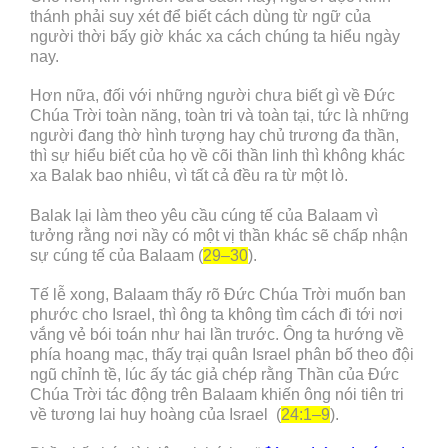
thánh phải suy xét để biết cách dùng từ ngữ của
người thời bấy giờ khác xa cách chúng ta hiểu ngày
nay.
Hơn nữa, đối với những người chưa biết gì về Đức
Chúa Trời toàn năng, toàn tri và toàn tại, tức là những
người đang thờ hình tượng hay chủ trương đa thần,
thì sự hiểu biết của họ về cõi thần linh thì không khác
xa Balak bao nhiêu, vì tất cả đều ra từ một lò.
Balak lại làm theo yêu cầu cúng tế của Balaam vì
tưởng rằng nơi nầy có một vị thần khác sẽ chấp nhận
sự cúng tế của Balaam (
29–30
).
Tế lễ xong, Balaam thấy rõ Đức Chúa Trời muốn ban
phước cho Israel, thì ông ta không tìm cách đi tới nơi
vắng vẻ bói toán như hai lần trước. Ông ta hướng về
phía hoang mạc, thấy trại quân Israel phân bố theo đội
ngũ chỉnh tề, lúc ấy tác giả chép rằng Thần của Đức
Chúa Trời tác động trên Balaam khiến ông nói tiên tri
về tương lai huy hoàng của Israel (
24:1–9
).