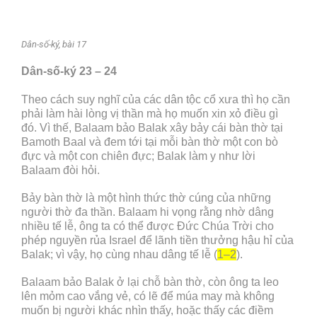
Dân-số-ký, bài 17
Dân-số-ký 23 – 24
Theo cách suy nghĩ của các dân tộc cổ xưa thì họ cần
phải làm hài lòng vị thần mà họ muốn xin xỏ điều gì
đó. Vì thế, Balaam bảo Balak xây bảy cái bàn thờ tại
Bamoth Baal và đem tới tại mỗi bàn thờ một con bò
đực và một con chiên đực; Balak làm y như lời
Balaam đòi hỏi.
Bảy bàn thờ là một hình thức thờ cúng của những
người thờ đa thần. Balaam hi vọng rằng nhờ dâng
nhiều tế lễ, ông ta có thể được Đức Chúa Trời cho
phép nguyền rủa Israel để lãnh tiền thưởng hậu hỉ của
Balak; vì vậy, họ cùng nhau dâng tế lễ (
1–2
).
Balaam bảo Balak ở lại chỗ bàn thờ, còn ông ta leo
lên mỏm cao vắng vẻ, có lẽ để múa may mà không
muốn bị người khác nhìn thấy, hoặc thấy các điềm