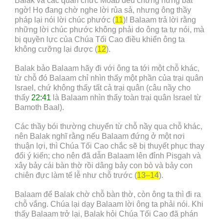
Balak và các quan chức Moab đều chưng hửng bất
ngờ! Họ đang chờ nghe lời rủa sả, nhưng ông thầy
pháp lại nói lời chúc phước (
11
)! Balaam trả lời rằng
những lời chúc phước không phải do ông ta tự nói, mà
bị quyền lực của Chúa Tối Cao điều khiển ông ta
không cưỡng lại được (
12
).
Balak bảo Balaam hãy đi với ông ta tới một chỗ khác,
từ chỗ đó Balaam chỉ nhìn thấy một phần của trại quân
Israel, chứ không thấy tất cả trại quân (câu nầy cho
thấy
22:41
là Balaam nhìn thấy toàn trại quân Israel từ
Bamoth Baal).
Các thầy bói thường chuyển từ chỗ nầy qua chỗ khác,
nên Balak nghĩ rằng nếu Balaam đứng ở một nơi
thuận lợi, thì Chúa Tối Cao chắc sẽ bị thuyết phục thay
đổi ý kiến; cho nên đã dẫn Balaam lên đỉnh Pisgah và
xây bảy cái bàn thờ rồi dâng bảy con bò và bảy con
chiên đực làm tế lễ như chỗ trước (
13–14
).
Balaam để Balak chờ chỗ bàn thờ, còn ông ta thì đi ra
chỗ vắng. Chúa lại dạy Balaam lời ông ta phải nói. Khi
thấy Balaam trở lại, Balak hỏi Chúa Tối Cao đã phán