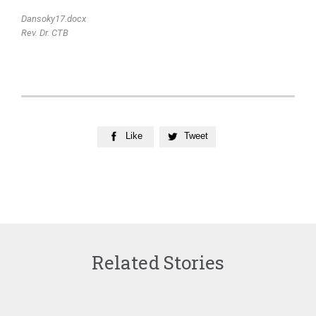
Dansoky17.docx
Rev. Dr. CTB
Like
Tweet


Related Stories