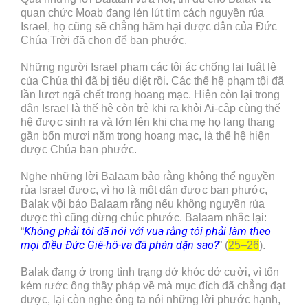
quan chức Moab đang lén lút tìm cách nguyền rủa
Israel, họ cũng sẽ chẳng hãm hại được dân của Đức
Chúa Trời đã chọn để ban phước.
Những người Israel phạm các tội ác chống lại luật lệ
của Chúa thì đã bị tiêu diệt rồi. Các thế hệ phạm tội đã
lần lượt ngã chết trong hoang mạc. Hiện còn lại trong
dân Israel là thế hệ còn trẻ khi ra khỏi Ai-cập cùng thế
hệ được sinh ra và lớn lên khi cha mẹ họ lang thang
gần bốn mươi năm trong hoang mạc, là thế hệ hiện
được Chúa ban phước.
Nghe những lời Balaam bảo rằng không thể nguyền
rủa Israel được, vì họ là một dân được ban phước,
Balak vội bảo Balaam rằng nếu không nguyền rủa
được thì cũng đừng chúc phước. Balaam nhắc lại:
Không phải tôi đã nói với vua rằng tôi phải làm theo
“
mọi điều Đức Giê-hô-va đã phán dặn sao?
” (
25–26
).
Balak đang ở trong tình trạng dở khóc dở cười, vì tốn
kém rước ông thầy pháp về mà mục đích đã chẳng đạt
được, lại còn nghe ông ta nói những lời phước hạnh,