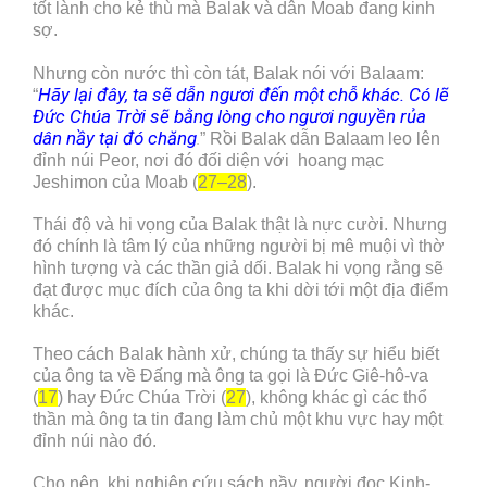
tốt lành cho kẻ thù mà Balak và dân Moab đang kinh
sợ.
Nhưng còn nước thì còn tát, Balak nói với Balaam:
Hãy lại đây, ta sẽ dẫn ngươi đến một chỗ khác. Có lẽ
“
Đức Chúa Trời sẽ bằng lòng cho ngươi nguyền rủa
dân nầy tại đó chăng
” Rồi Balak dẫn Balaam leo lên
.
đỉnh núi Peor, nơi đó đối diện với hoang mạc
Jeshimon của Moab (
27–28
).
Thái độ và hi vọng của Balak thật là nực cười. Nhưng
đó chính là tâm lý của những người bị mê muội vì thờ
hình tượng và các thần giả dối. Balak hi vọng rằng sẽ
đạt được mục đích của ông ta khi dời tới một địa điểm
khác.
Theo cách Balak hành xử, chúng ta thấy sự hiểu biết
của ông ta về Đấng mà ông ta gọi là Đức Giê-hô-va
(
17
) hay Đức Chúa Trời (
27
), không khác gì các thổ
thần mà ông ta tin đang làm chủ một khu vực hay một
đỉnh núi nào đó.
Cho nên, khi nghiên cứu sách nầy, người đọc Kinh-