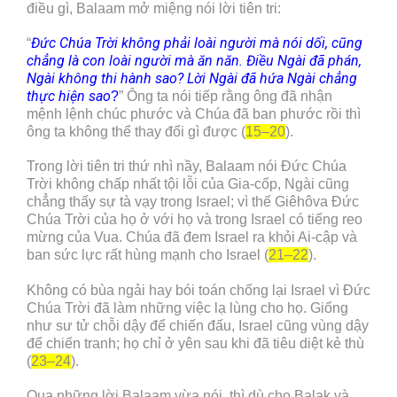
điều gì, Balaam mở miệng nói lời tiên tri:
Đức Chúa Trời không phải loài người mà nói dối, cũng
“
chẳng là con loài người mà ăn năn. Điều Ngài đã phán,
Ngài không thi hành sao? Lời Ngài đã hứa Ngài chẳng
thực hiện sao
?
” Ông ta nói tiếp rằng ông đã nhận
mệnh lệnh chúc phước và Chúa đã ban phước rồi thì
ông ta không thể thay đổi gì được (
15–20
).
Trong lời tiên tri thứ nhì nầy, Balaam nói Đức Chúa
Trời không chấp nhất tội lỗi của Gia-cốp, Ngài cũng
chẳng thấy sự tà vạy trong Israel; vì thế Giêhôva Đức
Chúa Trời của họ ở với họ và trong Israel có tiếng reo
mừng của Vua. Chúa đã đem Israel ra khỏi Ai-cập và
ban sức lực rất hùng mạnh cho Israel (
21–22
).
Không có bùa ngải hay bói toán chống lại Israel vì Đức
Chúa Trời đã làm những việc lạ lùng cho họ. Giống
như sư tử chỗi dậy để chiến đấu, Israel cũng vùng dậy
để chiến tranh; họ chỉ ở yên sau khi đã tiêu diệt kẻ thù
(
23–24
).
Qua những lời Balaam vừa nói, thì dù cho Balak và