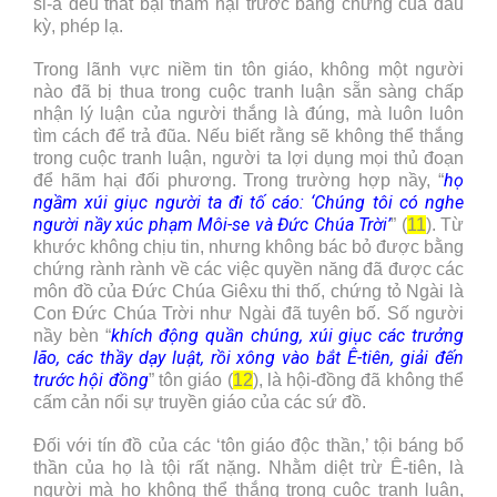
si-a đều thất bại thảm hại trước bằng chứng của dấu
kỳ, phép lạ.
Trong lãnh vực niềm tin tôn giáo, không một người
nào đã bị thua trong cuộc tranh luận sẵn sàng chấp
nhận lý luận của người thắng là đúng, mà luôn luôn
tìm cách để trả đũa. Nếu biết rằng sẽ không thể thắng
trong cuộc tranh luận, người ta lợi dụng mọi thủ đoạn
họ
để hãm hại đối phương. Trong trường hợp nầy, “
ngầm xúi giục người ta đi tố cáo: ‘Chúng tôi có nghe
người nầy xúc phạm Môi-se và Đức Chúa Trời’
” (
11
). Từ
khước không chịu tin, nhưng không bác bỏ được bằng
chứng rành rành về các việc quyền năng đã được các
môn đồ của Đức Chúa Giêxu thi thố, chứng tỏ Ngài là
Con Đức Chúa Trời như Ngài đã tuyên bố. Số người
khích động quần chúng, xúi giục các trưởng
nầy bèn “
lão, các thầy dạy luật, rồi xông vào bắt Ê-tiên, giải đến
trước hội đồng
” tôn giáo (
12
), là hội-đồng đã không thể
cấm cản nổi sự truyền giáo của các sứ đồ.
Đối với tín đồ của các ‘tôn giáo độc thần,’ tội báng bổ
thần của họ là tội rất nặng. Nhằm diệt trừ Ê-tiên, là
người mà họ không thể thắng trong cuộc tranh luận,