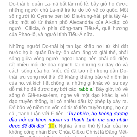
Do-thái bị quân La-mã bắt làm nô lệ, bây giờ họ được
những người chủ La-mã trả tự do trở về cố quốc. Một
số người từ Cyrene bên bờ Địa-trung-hải, phía tây Ai-
cập; một số từ thành phố Alexandria của Ai-cập; có
người Cilicia, ở phía đông-nam Tiểu-Á, quê hương
của Phao-lô, và người tỉnh Tiểu-Á nữa.
Những người Do-thái bị tan lạc khắp nơi từ khi đất
nước họ bị quân Ba-by-lôn xâm lăng và giải thể, phải
sống giữa vòng người ngoại bang nên phải đối diện
rất nhiều mối đe doạ nghịch lại những sự dạy dỗ và
cách sống của họ. Việc đó đã tạo nên trong dân Do-
thái lưu vong một thái độ khăng khăng bảo vệ niềm tin
của họ, và kịch liệt chống lại những gì khác với sự dạy
dỗ mà họ đã được dạy bởi các ‘
rabbis
.’ Bây giờ, trở về
sống ở Giê-ru-sa-lem, nghe về một đạo khác lạ với
đạo truyền thống, lại có nhiều dấu kỳ phép lạ xảy ra.
Để bảo vệ niềm tin vốn có từ tổ tiên truyền tụng, họ cự
Tuy nhiên, họ không đương
cãi, tranh luận với Ê-tiên. “
đầu nổi sự khôn ngoan và Thánh Linh mà ông nhận
được để đối đáp
” (
10
). Nghĩa là mọi thứ lý luận của họ
không công nhận Đức Chúa Giêxu Christ là Đấng Mết-