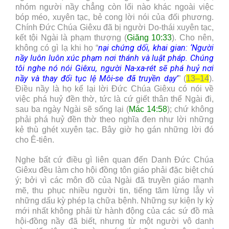
nhóm người nầy chẳng còn lối nào khác ngoài việc
bóp méo, xuyên tạc, bẻ cong lời nói của đối phương.
Chính Đức Chúa Giêxu đã bị người Do-thái xuyên tạc,
kết tội Ngài là phạm thượng (
Giăng 10:33
). Cho nên,
nại chứng dối, khai gian: ‘Người
không có gì lạ khi họ “
nầy luôn luôn xúc phạm nơi thánh và luật pháp. Chúng
tôi nghe nó nói Giêxu, người Na-xa-rét sẽ phá huỷ nơi
nầy và thay đổi tục lệ Môi-se đã truyền dạy’
” (
13–14
).
Điều nầy là họ kể lại lời Đức Chúa Giêxu có nói về
việc phá huỷ đền thờ, tức là cứ giết thân thể Ngài đi,
sau ba ngày Ngài sẽ sống lại (
Mác 14:58
); chứ không
phải phá huỷ đền thờ theo nghĩa đen như lời những
kẻ thù ghét xuyên tạc. Bây giờ họ gán những lời đó
cho Ê-tiên.
Nghe bất cứ điều gì liên quan đến Danh Đức Chúa
Giêxu đều làm cho hội đồng tôn giáo phải đặc biệt chú
ý; bởi vì các môn đồ của Ngài đã truyền giáo mạnh
mẽ, thu phục nhiều người tin, tiếng tăm lừng lẫy vì
những dấu kỳ phép lạ chữa bệnh. Những sự kiện ly kỳ
mới nhất không phải từ hành động của các sứ đồ mà
hội-đồng nầy đã biết, nhưng từ một người vô danh