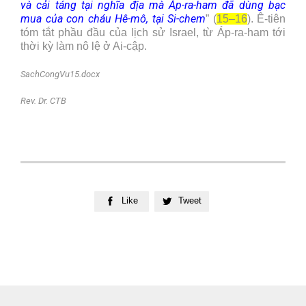
và cải táng tại nghĩa địa mà Áp-ra-ham đã dùng bạc
mua của con cháu Hê-mô, tại Si-chem
” (
15–16
). Ê-tiên
tóm tắt phầu đầu của lịch sử Israel, từ Áp-ra-ham tới
thời kỳ làm nô lệ ở Ai-cập.
SachCongVu15.docx
Rev. Dr. CTB
Like
Tweet

