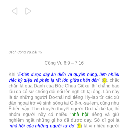


Sách Công Vụ, bài 15
Công Vụ 6:9 – 7:16
Ê-tiên được đầy ân điển và quyền năng, làm nhiều
Khi “
việc kỳ diệu và phép lạ rất lớn giữa nhân dân
” (
8
), chắc
chắn là qua Danh của Đức Chúa Giêxu, thì chẳng bao
lâu đã có sự chống đối nổi lên nghịch lại ông. Lần nầy
là từ những người Do-thái nói tiếng Hy-lạp từ các xứ
dân ngoại trở về sinh sống tại Giê-ru-sa-lem, cũng như
Ê-tiên vậy. Theo truyền thuyết người Do-thái kể lại, thì
nhóm người nầy có nhiều ‘
nhà hội
’ riêng và giữ
nghiêm ngặt những gì họ đã được dạy. Sở dĩ gọi là
nhà hội của những người tự do
‘
’ (
9
) là vì nhiều người