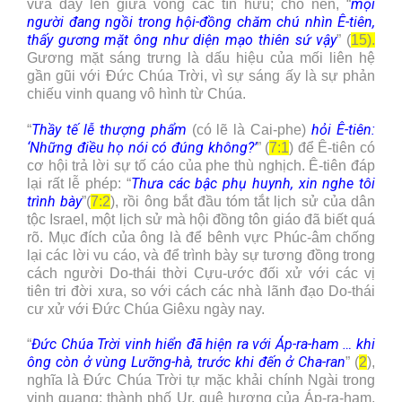
mọi
vừa dấy lên giữa vòng các tín hữu; cho nên, “
người đang ngồi trong hội-đồng chăm chú nhìn Ê-tiên,
thấy gương mặt ông như diện mạo thiên sứ vậy
” (
15).
Gương mặt sáng trưng là dấu hiệu của mối liên hệ
gần gũi với Đức Chúa Trời, vì sự sáng ấy là sự phản
chiếu vinh quang vô hình từ Chúa.
Thầy tế lễ thượng phẩm
hỏi Ê-tiên:
“
(có lẽ là Cai-phe)
‘Những điều họ nói có đúng không?’
” (
7:1
) để Ê-tiên có
cơ hội trả lời sự tố cáo của phe thù nghịch. Ê-tiên đáp
Thưa các bậc phụ huynh, xin nghe tôi
lại rất lễ phép: “
trình bày
”(
7:2
), rồi ông bắt đầu tóm tắt lịch sử của dân
tộc Israel, một lịch sử mà hội đồng tôn giáo đã biết quá
rõ. Mục đích của ông là để bênh vực Phúc-âm chống
lại các lời vu cáo, và để trình bày sự tương đồng trong
cách người Do-thái thời Cựu-ước đối xử với các vị
tiên tri đời xưa, so với cách các nhà lãnh đạo Do-thái
cư xử với Đức Chúa Giêxu ngày nay.
Đức Chúa Trời vinh hiển đã hiện ra với Áp-ra-ham … khi
“
ông còn ở vùng Lưỡng-hà, trước khi đến ở Cha-ran
” (
2
),
nghĩa là Đức Chúa Trời tự mặc khải chính Ngài trong
vinh quang; thành phố Ur, quê hương của Áp-ra-ham,