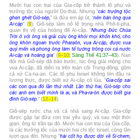
Mười hai con trai của Gia-cốp trở thành tổ phụ và
các trưởng tộc
trưởng tộc của người Do-thái. Nhưng “
ghen ghét Giô-sép,
nên bán ông qua
” là đứa em áp út, “
Ai-cập
” (
9
). Giô-sép làm nô lệ trong nhà Phô-ti-pha,
Nhưng Đức Chúa
quan thị vệ của hoàng đế Ai-cập. “
Trời ở với ông và giải cứu ông khỏi mọi khốn khó, cho
ông khôn ngoan trước Pharaôn, vua Ai-cập, được vua
quý mến và phong ông làm tể tướng trông coi cả nước
Ai-cập và hoàng gia
” (
9–10;
Sáng Thế 41:37–43
). Nạn
đói mà Giô-sép đã báo trước, lúc ông giải mộng cho
vua Ai-cập, đã diễn ra trên toàn cõi Trung-đông, gồm
cả xứ Ca-na-an. Các tổ phụ Israel không tìm đâu ra
Gia-cốp sai
lương thực, được biết xứ Ai-cập có lúa, “
các con qua đó lần thứ nhất. Lần thứ hai, Giô-sép cho
các anh em biết mình là ai, và Pha-ra-ôn được biết gia
đình Giô-sép.
” (
12–14
).
Giô-sép rước cha và cả nhà sang Ai-cập. Gia-cốp
được gặp lại đứa con trai yêu quý, và sau một thời
gian, ông từ trần tại đó. Mười hai con trai của Gia-cốp,
là các trưởng tộc của mười hai chi tộc Israel, cũng lần
hài cốt họ được dời về Si-chem,
lượt qua đời. Nhưng “