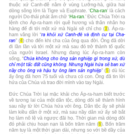
thuộc xứ Canh-đê nằm ở vùng Lưỡng-hà, giữa hai
dòng sông lớn là Tigre và Euphrate. ‘
Cha-ran
’ là cách
người Do-thái phát âm chữ ‘
Ha-ran
.’ Đức Chúa Trời ra
lệnh cho Áp-ra-ham rời quê hương và thân nhân họ
hàng để đi tới một xứ mà Ngài sẽ chỉ cho (
3
). Áp-ra-
ra khỏi xứ Canh-đê và định cư tại Cha-
ham vâng lời “
ran
” (
4
) cho đến khi cha của ông qua đời. Ông đã dời
đi lần lần và tới một xứ mà sau đó trở thành tổ quốc
của người Israel. Nhưng đang lúc Áp-ra-ham còn
Chúa không cho ông sản nghiệp gì trong xứ, dù
sống, “
chỉ một tấc đất cũng không. Nhưng Ngài hứa sẽ ban xứ
nầy cho ông và hậu tự ông làm sản nghiệp
” (
5
) dù lúc
ấy ông đã hơn 75 tuổi và chưa có con. Ông đã tin lời
hứa của Chúa và trao đời mình vào tay Ngài.
Đức Chúa Trời lại mặc khải cho Áp-ra-ham biết trước
về tương lai của một dân tộc, dòng dõi sẽ thành hình
sau nầy từ lời Chúa hứa với ông. Dân tộc ấy sẽ phải
làm kiều dân ở một xứ, mà sau nầy dân xứ ấy sẽ bắt
họ làm nô lệ và ngược đãi họ. Thời gian mà dòng dõi
đó phải chịu hoạn nạn là bốn trăm năm (
6
). Bốn trăm
năm tuy là một thời gian dài, nhưng so với bề dầy của