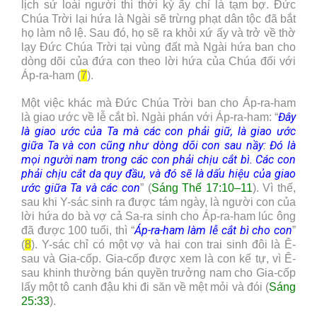
lịch sử loài người thì thời kỳ ấy chỉ là tạm bợ. Đức
Chúa Trời lại hứa là Ngài sẽ trừng phạt dân tộc đã bắt
họ làm nô lệ. Sau đó, họ sẽ ra khỏi xứ ấy và trở về thờ
lạy Đức Chúa Trời tại vùng đất mà Ngài hứa ban cho
dòng dõi của đứa con theo lời hứa của Chúa đối với
Áp-ra-ham (
7
).
Một việc khác mà Đức Chúa Trời ban cho Áp-ra-ham
Đây
là giao ước về lễ cắt bì. Ngài phán với Áp-ra-ham: “
là giao ước của Ta mà các con phải giữ, là giao ước
giữa Ta và con cũng như dòng dõi con sau nầy: Đó là
mọi người nam trong các con phải chịu cắt bì. Các con
phải chịu cắt da quy đầu, và đó sẽ là dấu hiệu của giao
ước giữa Ta và các con
” (
Sáng Thế 17:10–11
). Vì thế,
sau khi Y-sác sinh ra được tám ngày, là người con của
lời hứa do bà vợ cả Sa-ra sinh cho Áp-ra-ham lúc ông
Áp-ra-ham làm lễ cắt bì cho con
đã được 100 tuổi, thì “
”
(
8
). Y-sác chỉ có một vợ và hai con trai sinh đôi là Ê-
sau và Gia-cốp. Gia-cốp được xem là con kế tự, vì Ê-
sau khinh thường bán quyền trưởng nam cho Gia-cốp
lấy một tô canh đậu khi đi săn về mệt mỏi và đói (
Sáng
25:33
).