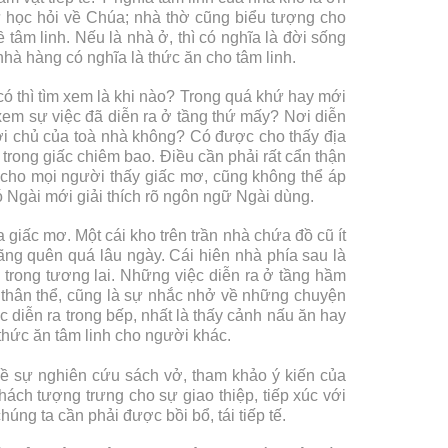
sự học hỏi về Chúa; nhà thờ cũng biểu tượng cho
 tâm linh. Nếu là nhà ở, thì có nghĩa là đời sống
à hàng có nghĩa là thức ăn cho tâm linh.
có thì tìm xem là khi nào? Trong quá khứ hay mới
xem sự việc đã diễn ra ở tầng thứ mấy? Nơi diễn
ời chủ của toà nhà không? Có được cho thấy địa
 trong giấc chiêm bao. Điều cần phải rất cẩn thận
u cho mọi người thấy giấc mơ, cũng không thể áp
 Ngài mới giải thích rõ ngôn ngữ Ngài dùng.
a giấc mơ. Một cái kho trên trần nhà chứa đồ cũ ít
 lãng quên quá lâu ngày. Cái hiên nhà phía sau là
 trong tương lai. Những việc diễn ra ở tầng hầm
 thân thể, cũng là sự nhắc nhở về những chuyện
 diễn ra trong bếp, nhất là thấy cảnh nấu ăn hay
thức ăn tâm linh cho người khác.
về sự nghiên cứu sách vở, tham khảo ý kiến của
ách tượng trưng cho sự giao thiệp, tiếp xúc với
úng ta cần phải được bồi bổ, tái tiếp tế.