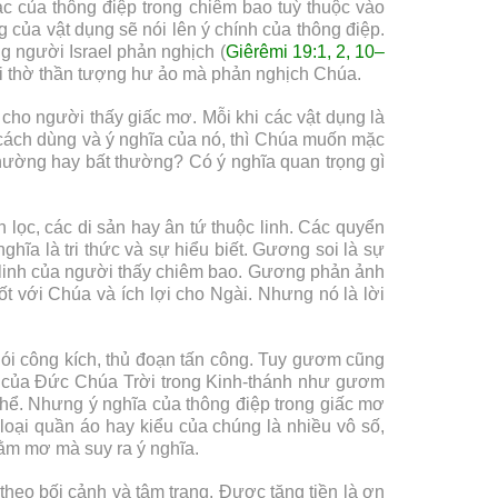
xác của thông điệp trong chiêm bao tuỳ thuộc vào
g của vật dụng sẽ nói lên ý chính của thông điệp.
g người Israel phản nghịch (
Giêrêmi 19:1, 2, 10–
ội thờ thần tượng hư ảo mà phản nghịch Chúa.
cho người thấy giấc mơ. Mỗi khi các vật dụng là
, cách dùng và ý nghĩa của nó, thì Chúa muốn mặc
thường hay bất thường? Có ý nghĩa quan trọng gì
 lọc, các di sản hay ân tứ thuộc linh. Các quyển
ghĩa là tri thức và sự hiểu biết. Gương soi là sự
âm linh của người thấy chiêm bao. Gương phản ảnh
ốt với Chúa và ích lợi cho Ngài. Nhưng nó là lời
 nói công kích, thủ đoạn tấn công. Tuy gươm cũng
ời của Đức Chúa Trời trong Kinh-thánh như gươm
 thể. Nhưng ý nghĩa của thông điệp trong giấc mơ
 loại quần áo hay kiểu của chúng là nhiều vô số,
ằm mơ mà suy ra ý nghĩa.
theo bối cảnh và tâm trạng. Được tặng tiền là ơn