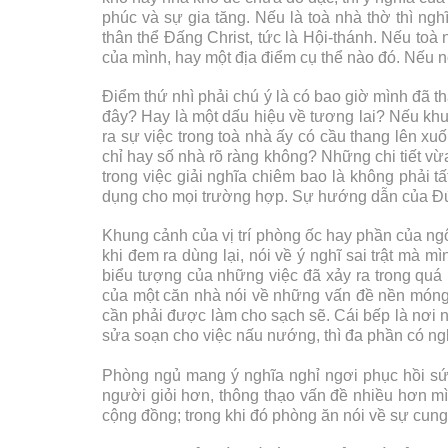
phúc và sự gia tăng. Nếu là toà nhà thờ thì ng
thân thể Đấng Christ, tức là Hội-thánh. Nếu toà 
của mình, hay một địa điểm cụ thể nào đó. Nếu 
Điểm thứ nhì phải chú ý là có bao giờ mình đã t
đây? Hay là một dấu hiệu về tương lai? Nếu khu
ra sự việc trong toà nhà ấy có cầu thang lên 
chỉ hay số nhà rõ ràng không? Những chi tiết vừa
trong việc giải nghĩa chiêm bao là không phải 
dụng cho mọi trường hợp. Sự hướng dẫn của Đức 
Khung cảnh của vị trí phòng ốc hay phần của ngôi 
khi đem ra dùng lại, nói về ý nghĩ sai trật mà m
biểu tượng của những việc đã xảy ra trong quá 
của một căn nhà nói về những vấn đề nền móng 
cần phải được làm cho sạch sẽ. Cái bếp là nơi n
sửa soạn cho việc nấu nướng, thì đa phần có ngh
Phòng ngủ mang ý nghĩa nghỉ ngơi phục hồi sức
người giỏi hơn, thông thạo vấn đề nhiều hơn mì
cộng đồng; trong khi đó phòng ăn nói về sự cung c