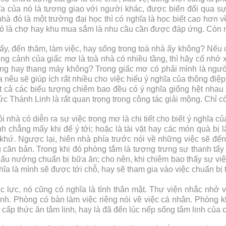
hĩa của nó là tương giao với người khác, được biến đổi qua 
nhà đó là một trường đại học thì có nghĩa là học biết cao hơn về
nó là chợ hay khu mua sắm là nhu cầu cần được đáp ứng. Còn nh
hấy, đến thăm, làm việc, hay sống trong toà nhà ấy không? Nếu 
ng cảnh của giấc mơ là toà nhà có nhiều tầng, thì hãy cố nhớ 
xuống hay thang máy không? Trong giấc mơ có phải mình là ngư
 nêu sẽ giúp ích rất nhiều cho việc hiểu ý nghĩa của thông điệp
tất cả các biểu tượng chiêm bao đều có ý nghĩa giống hệt nha
Thánh Linh là rất quan trọng trong công tác giải mộng. Chỉ có
nhà có diễn ra sự việc trong mơ là chi tiết cho biết ý nghĩa củ
ình chẳng mấy khi để ý tới; hoặc là tài vặt hay các món quà bị
khứ. Ngược lại, hiên nhà phía trước nói về những việc sẽ đến
căn bản. Trong khi đó phòng tắm là tượng trưng sự thanh tẩy
ấu nướng chuẩn bị bữa ăn; cho nên, khi chiêm bao thấy sự việc
ĩa là mình sẽ được tới chỗ, hay sẽ tham gia vào việc chuẩn bị 
 lực, nó cũng có nghĩa là tình thân mật. Thư viện nhắc nhở 
nh. Phòng có bàn làm việc riêng nói về việc cá nhân. Phòng kh
ấp thức ăn tâm linh, hay là đã đến lúc nếp sống tâm linh của ch