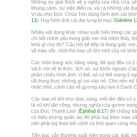
Những sự giải thích về ý nghĩa của nhà cửa, phò
khung cảnh, sự việc điễn ra, và cả những vật dụn
Ví dụ như Đức Chúa Trời dùng hình ảnh cái bình
13
). Hay hình ảnh cái đai lưng bị mục (
Giêrêmi 1
Nhiều vật dụng khác nhau xuất hiện trong các g
chi tiết chính yếu trong giấc mơ mà mình thấy, 
khải gì cho tôi? Câu hỏi kế tiếp là trong giấc
về màu sắc, hình thù hay cỡ lớn nhỏ của nó khôn
Các món trang sức bằng vàng, đá quý đều có ý ng
sách nói về tri thức, lịch sử, sự khôn ngoan; Cá
phản chiếu hình ảnh; vì thế, nó có thể mang ý n
rất trung thực những gì soi vào nó. Cho nên nó 
nhắc nhở, cảnh cáo về gương xấu làm ô Danh C
Các loại vũ khí như dao, súng, mũi tên đều có ý
là vũ khí tấn công, nhưng nghĩa của gươm tron
của Đức Thánh Linh (
Êphêsô 6:17
) để chống tr
có biểu tượng quần áo, thì phải tuỳ theo màu sắ
nên phải tuỳ theo bối cảnh và thói quen cũng n
Tiền bạc vẫn thường xuất hiện trong các giấc mơ