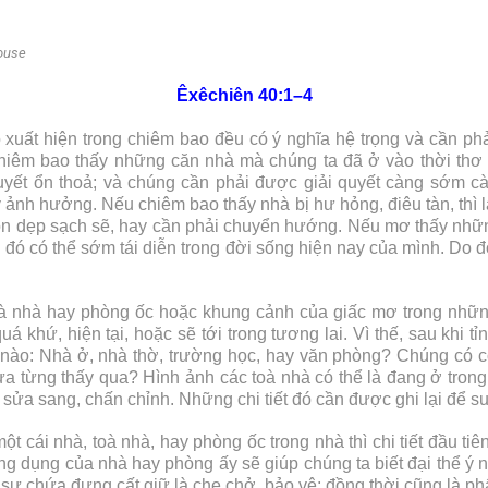
Êxêchiên 40:1–4
 xuất hiện trong chiêm bao đều có ý nghĩa hệ trọng và cần ph
hiêm bao thấy những căn nhà mà chúng ta đã ở vào thời thơ ấ
ết ổn thoả; và chúng cần phải được giải quyết càng sớm càn
 ảnh hưởng. Nếu chiêm bao thấy nhà bị hư hỏng, điêu tàn, thì l
ọn dẹp sạch sẽ, hay cần phải chuyển hướng. Nếu mơ thấy nhữ
i đó có thể sớm tái diễn trong đời sống hiện nay của mình. Do đ
à nhà hay phòng ốc hoặc khung cảnh của giấc mơ trong những 
 khứ, hiện tại, hoặc sẽ tới trong tương lai. Vì thế, sau khi tỉ
nào: Nhà ở, nhà thờ, trường học, hay văn phòng? Chúng có có
hưa từng thấy qua? Hình ảnh các toà nhà có thể là đang ở tron
c sửa sang, chấn chỉnh. Những chi tiết đó cần được ghi lại để s
t cái nhà, toà nhà, hay phòng ốc trong nhà thì chi tiết đầu tiên
g dụng của nhà hay phòng ấy sẽ giúp chúng ta biết đại thể ý n
sự chứa đựng cất giữ là che chở, bảo vệ; đồng thời cũng là phẩ