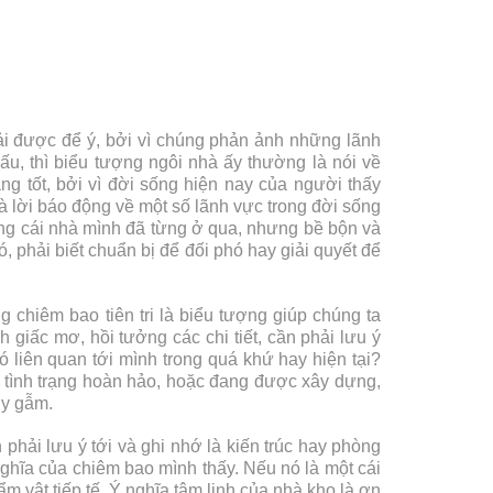
ải được để ý, bởi vì chúng phản ảnh những lãnh
u, thì biểu tượng ngôi nhà ấy thường là nói về
g tốt, bởi vì đời sống hiện nay của người thấy
à lời báo động về một số lãnh vực trong đời sống
ng cái nhà mình đã từng ở qua, nhưng bề bộn và
ó, phải biết chuẩn bị để đối phó hay giải quyết để
chiêm bao tiên tri là biểu tượng giúp chúng ta
nh giấc mơ, hồi tưởng các chi tiết, cần phải lưu ý
 liên quan tới mình trong quá khứ hay hiện tại?
g tình trạng hoàn hảo, hoặc đang được xây dựng,
uy gẫm.
 phải lưu ý tới và ghi nhớ là kiến trúc hay phòng
ghĩa của chiêm bao mình thấy. Nếu nó là một cái
m vật tiếp tế. Ý nghĩa tâm linh của nhà kho là ơn