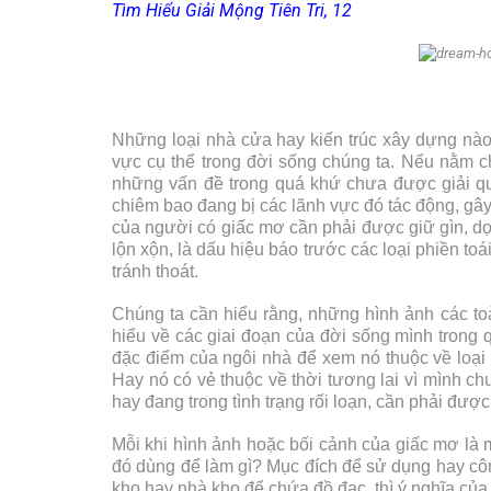
Tìm Hiểu Giải Mộng Tiên Tri, 12
Những loại nhà cửa hay kiến trúc xây dựng nào
vực cụ thể trong đời sống chúng ta. Nếu nằm c
những vấn đề trong quá khứ chưa được giải quy
chiêm bao đang bị các lãnh vực đó tác động, gây
của người có giấc mơ cần phải được giữ gìn, d
lộn xộn, là dấu hiệu báo trước các loại phiền toá
tránh thoát.
Chúng ta cần hiểu rằng, những hình ảnh các to
hiểu về các giai đoạn của đời sống mình trong quá
đặc điểm của ngôi nhà để xem nó thuộc về loại 
Hay nó có vẻ thuộc về thời tương lai vì mình c
hay đang trong tình trạng rối loạn, cần phải đượ
Mỗi khi hình ảnh hoặc bối cảnh của giấc mơ là mộ
đó dùng để làm gì? Mục đích để sử dụng hay côn
kho hay nhà kho để chứa đồ đạc, thì ý nghĩa của 