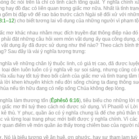
ng ốc nói trên là chỉ có tính cách tổng quát. Ý nghĩa chính 
g hay đồ đạc có liên quan trong giấc mơ nữa. Nhất là tình trạn
 gốm bị đập vỡ để rao báo trước cách Ngài sẽ đối xử với nhữn
3:1–12
) cho biết tương lai vô dụng của những người vì phạm t
iấc mơ khác nhau nhằm mục đích truyền đạt thông điệp nào đó 
thì phải đặt những câu hỏi xem món vật dụng ấy qua công dụng
 mơ, vật dụng ấy đã được sử dụng như thế nào? Theo cách bình 
g? Sau đây là vài ý nghĩa tượng trưng:
hĩa về những chân lý thuộc linh, có giá trị cao, đã được luyện
c loại đèn luôn luôn có ý nghĩa về sự soi sáng, nhưng cũng có n
ghĩa xấu hay tốt tuỳ theo bối cảnh của giấc mơ và tình trạng t
là lời khen khuyến khích nếu đời sống chúng ta đang thông su
húa nếu tín hữu đang có nếp sống Chúa không đẹp lòng.
 nghĩa làm thương tổn (
Êphêsô 6:16
), tiêu biểu cho những lời
g giấc mơ thì tuỳ theo cách nó được sử dụng. Vì Phaolô ví L
ả kẻ thù. Y phục, quần áo có ý nghĩa chung là để che phủ thân
c và từng loại trang phục mới biết được ý nghĩa chính. Vì các
hư quan điểm về món quần áo thấy trong chiêm bao của người n
. Nó là biểu tượng về ân huệ, ơn phước, hay sự tham lam tuỳ 