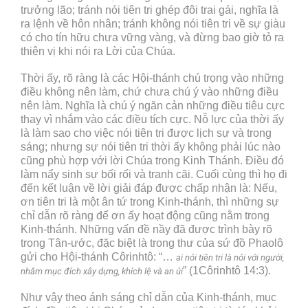
trưởng lão; tránh nói tiên tri ghép đôi trai gái, nghĩa là
ra lệnh về hôn nhân; tránh không nói tiên tri về sự giàu
có cho tín hữu chưa vững vàng, và đừng bao giờ tỏ ra
thiên vị khi nói ra Lời của Chúa.
Thời ấy, rõ ràng là các Hội-thánh chú trọng vào những
điều không nên làm, chứ chưa chú ý vào những điều
nên làm. Nghĩa là chú ý ngăn cản những điều tiêu cực
thay vì nhắm vào các điều tích cực. Nỗ lực của thời ấy
là làm sao cho việc nói tiên tri được lịch sự và trong
sáng; nhưng sự nói tiên tri thời ấy không phải lúc nào
cũng phù hợp với lời Chúa trong Kinh Thánh. Điều đó
làm nẩy sinh sự bối rối và tranh cãi. Cuối cùng thì họ đi
đến kết luận về lời giải đáp được chấp nhận là: Nếu,
ơn tiên tri là một ân tứ trong Kinh-thánh, thì những sự
chỉ dẫn rõ ràng để ơn ấy hoạt động cũng nằm trong
Kinh-thánh. Những vấn đề nầy đã được trình bày rõ
trong Tân-ước, đặc biệt là trong thư của sứ đồ Phaolô
gửi cho Hội-thánh Côrinhtô: “…
ai nói tiên tri là nói với người,
” (1Côrinhtô 14:3).
nhằm mục đích xây dựng, khích lệ và an ủi
Như vậy theo ánh sáng chỉ dẫn của Kinh-thánh, mục