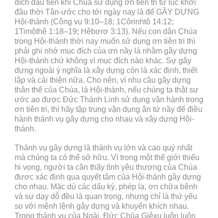
đích đầu tiên khi Chúa sử dụng ơn tiên tri từ lúc khởi
đầu thời Tân-ước cho tới ngày nay là để GÂY DỰNG
Hội-thánh (Công vụ 9:10–18; 1Côrinhtô 14:12;
1Timôthê 1:18–19; Hêbơrơ 3:13). Nếu con dân Chúa
trong Hội-thánh thời nay muốn sử dụng ơn tiên tri thì
phải ghi nhớ mục đích của ơn nầy là nhằm gây dựng
Hội-thánh chứ không vì mục đích nào khác. Sự gây
dựng ngoài ý nghĩa là xây dựng còn là xác định, thiết
lập và cải thiện nữa. Cho nên, vì nhu cầu gây dựng
thân thể của Chúa, là Hội-thánh, nếu chúng ta thật sự
ước ao được Đức Thánh Linh sử dụng vận hành trong
ơn tiên tri, thì hãy tập trung vận dụng ân tứ nầy để điều
hành thánh vụ gây dựng cho nhau và xây dựng Hội-
thánh.
Thánh vụ gây dựng là thánh vụ lớn và cao quý nhất
mà chúng ta có thể sở hữu. Vì trong một thế giới thiếu
hi vọng, người ta cần thấy tình yêu thương của Chúa
được xác định qua quyết tâm của Hội-thánh gây dựng
cho nhau. Mặc dù các dấu kỳ, phép lạ, ơn chữa bệnh
và sự dạy dỗ đều là quan trọng, nhưng chỉ là thứ yếu
so với mệnh lệnh gây dựng và khuyến khích nhau.
Trong thánh vụ của Ngài, Đức Chúa Giêxu luôn luôn