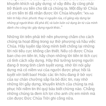
khuyến khích và gây dựng; vì vậy điều ấy cũng phải
trở thành ưu tiên cho tất cả chúng ta. Một đầy tớ Chúa
có ơn tiên tri đã nhận được lời Chúa khuyên: “
Khi nói
tiên tri hãy chúc phước thay vì nguyền rủa, cố gắng xây dựng lại
những gì người khác đã phá đổ, và luôn luôn sử dụng ân tứ của mình
.”
dành cho công tác gây dựng người khác
Những lời trên phải trở nên phương châm cho cách
chúng ta hoạt động trong sự thờ phượng và hầu việc
Chúa. Hãy luyện tập lòng mình biết chống lại những
lời nói tiêu cực không cần thiết. Nếu có được Chúa
ban cho ơn tiên tri, hãy chọn những lời tiên tri tích cực
có tính cách xây dựng. Hãy thử tưởng tượng người
đang ở trong tình cảnh tuyệt vọng, nhờ lời nói gây
dựng mà có niềm vui của người được phục hồi là
tuyệt vời biết bao! Hoặc các tín hữu đang ở bờ vực
của sự chán chường sắp lìa bỏ đức tin, nay nhờ
những lời gây dựng, khuyến khích của chúng ta mà
phục hồi niềm tin thì quý báu biết chừng nào. Chẳng
những chúng ta đem ích lợi cho anh chị em mình mà
còn được Đức Chúa Trời ghi công nữa.