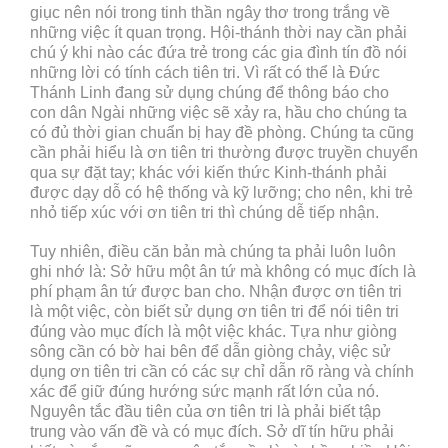
giục nên nói trong tinh thần ngây thơ trong trắng về
những việc ít quan trọng. Hội-thánh thời nay cần phải
chú ý khi nào các đứa trẻ trong các gia đình tín đồ nói
những lời có tính cách tiên tri. Vì rất có thể là Đức
Thánh Linh đang sử dụng chúng để thông báo cho
con dân Ngài những việc sẽ xảy ra, hầu cho chúng ta
có đủ thời gian chuẩn bị hay đề phòng. Chúng ta cũng
cần phải hiểu là ơn tiên tri thường được truyền chuyển
qua sự đặt tay; khác với kiến thức Kinh-thánh phải
được dạy dỗ có hệ thống và kỹ lưỡng; cho nên, khi trẻ
nhỏ tiếp xúc với ơn tiên tri thì chúng dễ tiếp nhận.
Tuy nhiên, điều căn bản mà chúng ta phải luôn luôn
ghi nhớ là: Sở hữu một ân tứ mà không có mục đích là
phí phạm ân tứ được ban cho. Nhận được ơn tiên tri
là một việc, còn biết sử dụng ơn tiên tri để nói tiên tri
đúng vào mục đích là một việc khác. Tựa như giòng
sông cần có bờ hai bên để dẫn giòng chảy, việc sử
dụng ơn tiên tri cần có các sự chỉ dẫn rõ ràng và chính
xác để giữ đúng hướng sức mạnh rất lớn của nó.
Nguyên tắc đầu tiên của ơn tiên tri là phải biết tập
trung vào vấn đề và có mục đích. Sở dĩ tín hữu phải