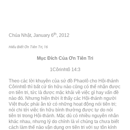
th
Chúa Nhật, January 6
, 2012
Hiểu Biết Ơn Tiên Tri, 16
Mục Đích Của Ơn Tiên Tri
1Côrinhtô 14:3
Theo các lời khuyên của sứ đồ Phaolô cho Hội-thánh
Côrinhtô thì bất cứ tín hữu nào cũng có thể nhận được
ơn tiên tri, tức là được mặc khải về việc gì hay vấn đề
nào đó. Nhưng hiện thời ít thấy các Hội-thánh người
Việt thuộc phái ân tứ có những hoạt động nói tiên tri;
nói chi tới việc tín hữu bình thường được tự do nói
tiên tri trong Hội-thánh. Mặc dù có nhiều nguyên nhân
khác nhau, nhưng lý do chính là vì chúng ta chưa biết
cách làm thế nào vận dụng ơn tiên tri với sự tôn kính