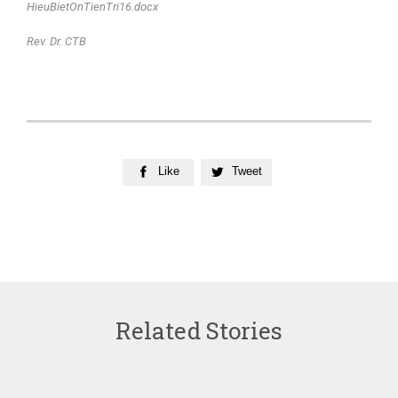
HieuBietOnTienTri16.docx
Rev. Dr. CTB
Like
Tweet


Related Stories