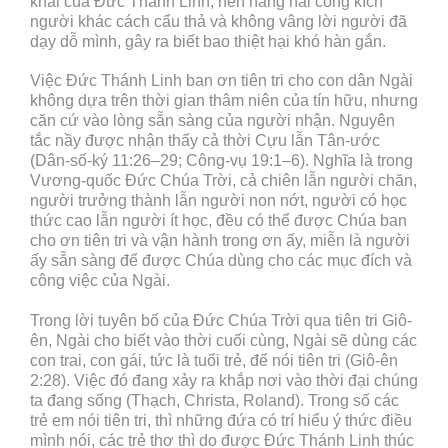
khải của Đức Thánh Linh, nên hăng hái công kích
người khác cách cẩu thả và không vâng lời người đã
dạy dỗ mình, gây ra biết bao thiệt hại khó hàn gắn.
Việc Đức Thánh Linh ban ơn tiên tri cho con dân Ngài
không dựa trên thời gian thâm niên của tín hữu, nhưng
căn cứ vào lòng sẵn sàng của người nhận. Nguyên
tắc nầy được nhận thấy cả thời Cựu lẫn Tân-ước
(Dân-số-ký 11:26–29; Công-vụ 19:1–6). Nghĩa là trong
Vương-quốc Đức Chúa Trời, cả chiên lẫn người chăn,
người trưởng thành lẫn người non nớt, người có học
thức cao lẫn người ít học, đều có thể được Chúa ban
cho ơn tiên tri và vận hành trong ơn ấy, miễn là người
ấy sẵn sàng để được Chúa dùng cho các mục đích và
công việc của Ngài.
Trong lời tuyên bố của Đức Chúa Trời qua tiên tri Giô-
ên, Ngài cho biết vào thời cuối cùng, Ngài sẽ dùng các
con trai, con gái, tức là tuổi trẻ, để nói tiên tri (Giô-ên
2:28). Việc đó đang xảy ra khắp nơi vào thời đại chúng
ta đang sống (Thạch, Christa, Roland). Trong số các
trẻ em nói tiên tri, thì những đứa có trí hiểu ý thức điều
mình nói, các trẻ thơ thì do được Đức Thánh Linh thúc