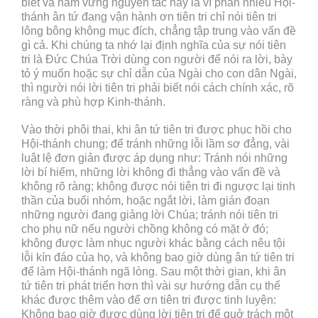
biết và nắm vững nguyên tắc nầy là vì phần nhiều Hội-
thánh ân tứ đang vận hành ơn tiên tri chỉ nói tiên tri
lông bông không mục đích, chẳng tập trung vào vấn đề
gì cả. Khi chúng ta nhớ lại định nghĩa của sự nói tiên
tri là Đức Chúa Trời dùng con người để nói ra lời, bày
tỏ ý muốn hoặc sự chỉ dẫn của Ngài cho con dân Ngài,
thì người nói lời tiên tri phải biết nói cách chính xác, rõ
ràng và phù hợp Kinh-thánh.
Vào thời phôi thai, khi ân tứ tiên tri được phục hồi cho
Hội-thánh chung; để tránh những lỗi lầm sơ đẳng, vài
luật lệ đơn giản được áp dụng như: Tránh nói những
lời bí hiểm, những lời không đi thẳng vào vấn đề và
không rõ ràng; không được nói tiên tri đi ngược lại tinh
thần của buổi nhóm, hoặc ngắt lời, làm gián đoạn
những người đang giảng lời Chúa; tránh nói tiên tri
cho phụ nữ nếu người chồng không có mặt ở đó;
không được làm nhục người khác bằng cách nêu tội
lỗi kín đáo của họ, và không bao giờ dùng ân tứ tiên tri
để làm Hội-thánh ngã lòng. Sau một thời gian, khi ân
tứ tiên tri phát triển hơn thì vài sự hướng dẫn cụ thể
khác được thêm vào để ơn tiên tri được tinh luyện:
Không bao giờ được dùng lời tiên tri để quở trách một