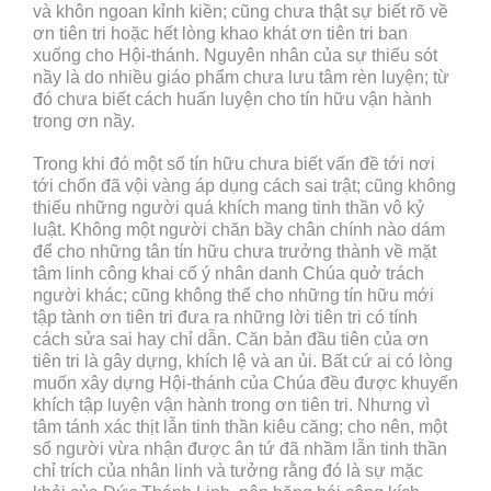
và khôn ngoan kỉnh kiền; cũng chưa thật sự biết rõ về
ơn tiên tri hoặc hết lòng khao khát ơn tiên tri ban
xuống cho Hội-thánh. Nguyên nhân của sự thiếu sót
nầy là do nhiều giáo phẩm chưa lưu tâm rèn luyện; từ
đó chưa biết cách huấn luyện cho tín hữu vận hành
trong ơn nầy.
Trong khi đó một số tín hữu chưa biết vấn đề tới nơi
tới chốn đã vội vàng áp dụng cách sai trật; cũng không
thiếu những người quá khích mang tinh thần vô kỷ
luật. Không một người chăn bầy chân chính nào dám
để cho những tân tín hữu chưa trưởng thành về mặt
tâm linh công khai cố ý nhân danh Chúa quở trách
người khác; cũng không thể cho những tín hữu mới
tập tành ơn tiên tri đưa ra những lời tiên tri có tính
cách sửa sai hay chỉ dẫn. Căn bản đầu tiên của ơn
tiên tri là gây dựng, khích lệ và an ủi. Bất cứ ai có lòng
muốn xây dựng Hội-thánh của Chúa đều được khuyến
khích tập luyện vận hành trong ơn tiên tri. Nhưng vì
tâm tánh xác thịt lẫn tinh thần kiêu căng; cho nên, một
số người vừa nhận được ân tứ đã nhầm lẫn tinh thần
chỉ trích của nhân linh và tưởng rằng đó là sự mặc