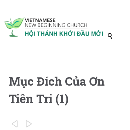

Mục Đích Của Ơn
Tiên Tri (1)

