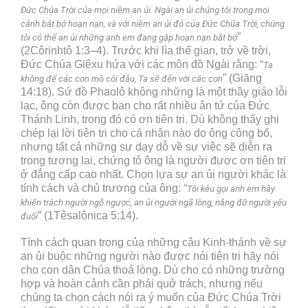
Đức Chúa Trời của mọi niềm an ủi. Ngài an ủi chúng tôi trong mọi
cảnh bắt bớ hoạn nạn, và với niềm an ủi đó của Đức Chúa Trời, chúng
”
tôi có thể an ủi những anh em đang gặp hoạn nạn bắt bớ
(2Côrinhtô 1:3–4). Trước khi lìa thế gian, trở về trời,
Đức Chúa Giêxu hứa với các môn đồ Ngài rằng: “
Ta
” (Giăng
không để các con mồ côi đâu, Ta sẽ đến với các con
14:18). Sứ đồ Phaolô không những là một thầy giáo lỗi
lạc, ông còn được ban cho rất nhiều ân tứ của Đức
Thánh Linh, trong đó có ơn tiên tri. Dù không thấy ghi
chép lại lời tiên tri cho cá nhân nào do ông công bố,
nhưng tất cả những sự dạy dỗ về sự việc sẽ diễn ra
trong tương lai, chứng tỏ ông là người được ơn tiên tri
ở đẳng cấp cao nhất. Chọn lựa sự an ủi người khác là
tính cách và chủ trương của ông: “
Tôi kêu gọi anh em hãy
khiển trách người ngỗ ngược, an ủi người ngã lòng, nâng đỡ người yếu
” (1Têsalônica 5:14).
đuối
Tính cách quan trọng của những câu Kinh-thánh về sự
an ủi buộc những người nào được nói tiên tri hãy nói
cho con dân Chúa thoả lòng. Dù cho có những trường
hợp và hoàn cảnh cần phải quở trách, nhưng nếu
chúng ta chọn cách nói ra ý muốn của Đức Chúa Trời