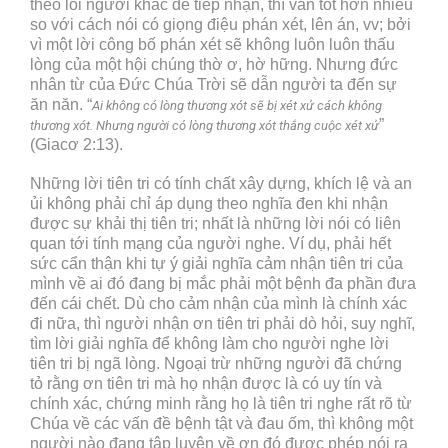
theo lối người khác dễ tiếp nhận, thì vẫn tốt hơn nhiều
so với cách nói có giọng điệu phán xét, lên án, vv; bởi
vì một lời công bố phán xét sẽ không luôn luôn thấu
lòng của một hội chúng thờ ơ, hờ hững. Nhưng đức
nhân từ của Đức Chúa Trời sẽ dẫn người ta đến sự
ăn năn. “
Ai không có lòng thương xót sẽ bị xét xử cách không
”
thương xót. Nhưng người có lòng thương xót thắng cuộc xét xử
(Giacơ 2:13).
Những lời tiên tri có tính chất xây dựng, khích lệ và an
ủi không phải chỉ áp dụng theo nghĩa đen khi nhận
được sự khải thị tiên tri; nhất là những lời nói có liên
quan tới tính mạng của người nghe. Ví dụ, phải hết
sức cẩn thận khi tự ý giải nghĩa cảm nhận tiên tri của
mình về ai đó đang bị mắc phải một bệnh đa phần đưa
đến cái chết. Dù cho cảm nhận của mình là chính xác
đi nữa, thì người nhận ơn tiên tri phải dò hỏi, suy nghĩ,
tìm lời giải nghĩa để không làm cho người nghe lời
tiên tri bị ngã lòng. Ngoại trừ những người đã chứng
tỏ rằng ơn tiên tri mà họ nhận được là có uy tín và
chính xác, chứng minh rằng họ là tiên tri nghe rất rõ từ
Chúa về các vấn đề bệnh tật và đau ốm, thì không một
người nào đang tập luyện về ơn đó được phép nói ra