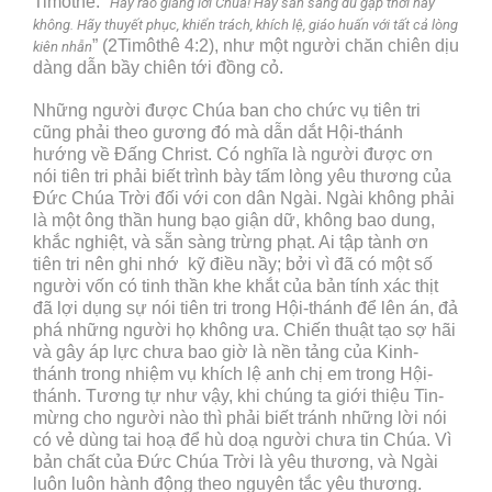
Timôthê: “
Hãy rao giảng lời Chúa! Hãy sẵn sàng dù gặp thời hay
không. Hãy thuyết phục, khiển trách, khích lệ, giáo huấn với tất cả lòng
” (2Timôthê 4:2), như một người chăn chiên dịu
kiên nhẫn
dàng dẫn bầy chiên tới đồng cỏ.
Những người được Chúa ban cho chức vụ tiên tri
cũng phải theo gương đó mà dẫn dắt Hội-thánh
hướng về Đấng Christ. Có nghĩa là người được ơn
nói tiên tri phải biết trình bày tấm lòng yêu thương của
Đức Chúa Trời đối với con dân Ngài. Ngài không phải
là một ông thần hung bạo giận dữ, không bao dung,
khắc nghiệt, và sẵn sàng trừng phạt. Ai tập tành ơn
tiên tri nên ghi nhớ kỹ điều nầy; bởi vì đã có một số
người vốn có tinh thần khe khắt của bản tính xác thịt
đã lợi dụng sự nói tiên tri trong Hội-thánh để lên án, đả
phá những người họ không ưa. Chiến thuật tạo sợ hãi
và gây áp lực chưa bao giờ là nền tảng của Kinh-
thánh trong nhiệm vụ khích lệ anh chị em trong Hội-
thánh. Tương tự như vậy, khi chúng ta giới thiệu Tin-
mừng cho người nào thì phải biết tránh những lời nói
có vẻ dùng tai hoạ để hù doạ người chưa tin Chúa. Vì
bản chất của Đức Chúa Trời là yêu thương, và Ngài
luôn luôn hành động theo nguyên tắc yêu thương.