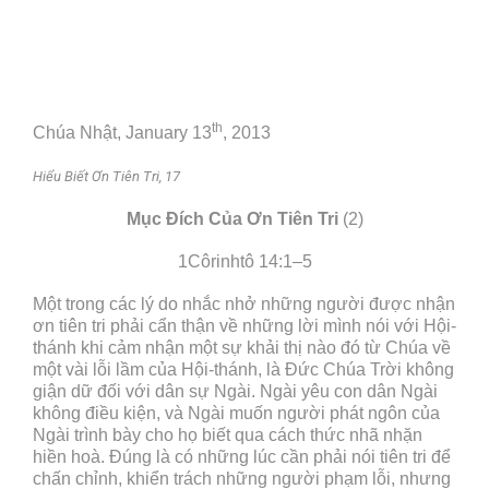
th
Chúa Nhật, January 13
, 2013
Hiểu Biết Ơn Tiên Tri, 17
Mục Đích Của Ơn Tiên Tri
(2)
1Côrinhtô 14:1–5
Một trong các lý do nhắc nhở những người được nhận
ơn tiên tri phải cẩn thận về những lời mình nói với Hội-
thánh khi cảm nhận một sự khải thị nào đó từ Chúa về
một vài lỗi lầm của Hội-thánh, là Đức Chúa Trời không
giận dữ đối với dân sự Ngài. Ngài yêu con dân Ngài
không điều kiện, và Ngài muốn người phát ngôn của
Ngài trình bày cho họ biết qua cách thức nhã nhặn
hiền hoà. Đúng là có những lúc cần phải nói tiên tri để
chấn chỉnh, khiển trách những người phạm lỗi, nhưng