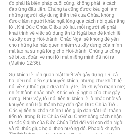
đó phải là biện pháp cuối cùng, không phải là cách
đáp ứng đầu tiên. Chúng ta cũng được kêu gọi làm
những người xây dựng thân thể của Chúa, không
được làm người khác ngã lòng qua cách nói quá nặng
lời. Khi Đức Chúa Giêxu trở lại, mỗi người sẽ phải
khai trình về việc sử dụng ân tứ Ngài ban để khích lệ
và xây dựng Hội-thánh. Chắc Ngài sẽ không để yên
cho những kẻ nào quên nhiệm vụ xây dựng của mình
mà tạo ra sự ngã lòng cho Hội-thánh. Chúng ta cũng
sẽ bị xét đoán về mọi lời mà miệng mình đã nói ra
(Mathiơ 12:36).
Sự khích lệ liên quan mật thiết với gây dựng. Dù cả
hai đều nói đến sự khuyến khích, nhưng chữ khích lệ
nói về sự thúc giục dựa trên lý lẽ, lời khuyên mạnh mẽ;
nhiệt thành nhắc nhở. Khác với ý nghĩa của chữ gây
dựng. Như vậy, lời nói tiên tri khích lệ là nhắc nhở và
khuyên nhủ Hội-thánh hãy đến gần Đức Chúa Trời.
Các vị tiên tri chân chính luôn giúp dẫn dắt Hội-thánh
tiến tới trong Đức Chúa Giêxu Christ bằng cách nhận
ra các ý định của Đức Chúa Trời đối với con dân Ngài
và rồi thúc giục họ đi theo hướng đó. Phaolô khuyên