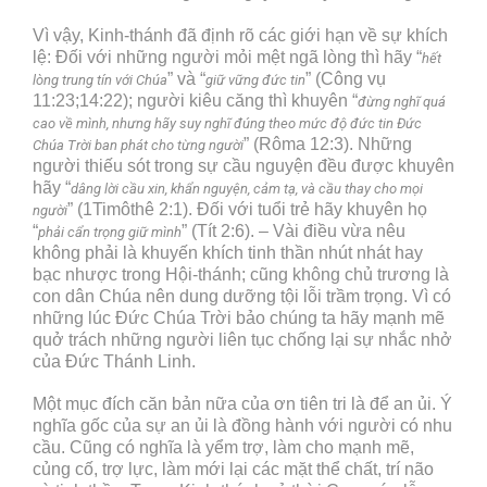
Vì vậy, Kinh-thánh đã định rõ các giới hạn về sự khích
lệ: Đối với những người mỏi mệt ngã lòng thì hãy “
hết
” và “
” (Công vụ
lòng trung tín với Chúa
giữ vững đức tin
11:23;14:22); người kiêu căng thì khuyên “
đừng nghĩ quá
cao về mình, nhưng hãy suy nghĩ đúng theo mức độ đức tin Đức
” (Rôma 12:3). Những
Chúa Trời ban phát cho từng người
người thiếu sót trong sự cầu nguyện đều được khuyên
hãy “
dâng lời cầu xin, khẩn nguyện, cảm tạ, và cầu thay cho mọi
” (1Timôthê 2:1). Đối với tuổi trẻ hãy khuyên họ
người
“
” (Tít 2:6). – Vài điều vừa nêu
phải cẩn trọng giữ mình
không phải là khuyến khích tinh thần nhút nhát hay
bạc nhược trong Hội-thánh; cũng không chủ trương là
con dân Chúa nên dung dưỡng tội lỗi trầm trọng. Vì có
những lúc Đức Chúa Trời bảo chúng ta hãy mạnh mẽ
quở trách những người liên tục chống lại sự nhắc nhở
của Đức Thánh Linh.
Một mục đích căn bản nữa của ơn tiên tri là để an ủi. Ý
nghĩa gốc của sự an ủi là đồng hành với người có nhu
cầu. Cũng có nghĩa là yểm trợ, làm cho mạnh mẽ,
củng cố, trợ lực, làm mới lại các mặt thể chất, trí não