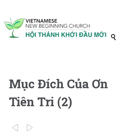

Mục Đích Của Ơn
Tiên Tri (2)

