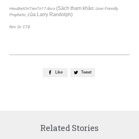
(Sách tham khảo:
HieuBietOnTienTri17.docx
User Friendly
của Larry Randolph)
Prophetic,
Rev. Dr. CTB
Like
Tweet


Related Stories