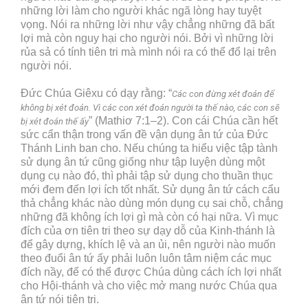
những lời làm cho người khác ngã lòng hay tuyệt
vọng. Nói ra những lời như vậy chẳng những đã bất
lợi mà còn nguy hại cho người nói. Bởi vì những lời
rủa sả có tính tiên tri mà mình nói ra có thể đổ lại trên
người nói.
Đức Chúa Giêxu có dạy rằng: “
Các con đừng xét đoán để
không bị xét đoán. Vì các con xét đoán người ta thế nào, các con sẽ
” (Mathiơ 7:1–2). Con cái Chúa cần hết
bị xét đoán thế ấy
sức cẩn thận trong vấn đề vận dụng ân tứ của Đức
Thánh Linh ban cho. Nếu chúng ta hiểu việc tập tành
sử dụng ân tứ cũng giống như tập luyện dùng một
dụng cụ nào đó, thì phải tập sử dụng cho thuần thục
mới đem đến lợi ích tốt nhất. Sử dụng ân tứ cách cẩu
thả chẳng khác nào dùng món dụng cụ sai chỗ, chẳng
những đã không ích lợi gì mà còn có hại nữa. Vì mục
đích của ơn tiên tri theo sự dạy dỗ của Kinh-thánh là
để gây dựng, khích lệ và an ủi, nên người nào muốn
theo đuổi ân tứ ấy phải luôn luôn tâm niệm các mục
đích nầy, để có thể được Chúa dùng cách ích lợi nhất
cho Hội-thánh và cho việc mở mang nước Chúa qua
ân tứ nói tiên tri.