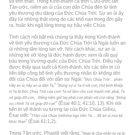
và tinh thần. Trong Kinh-thánh cả thời Cựu-ước lẫn
Tân-ước, niềm an ủi của con dân Chúa đến từ tình
yêu thương dịu dàng của Đức Chúa Trời. Sự an ủi ấy
đẩy lùi những thất vọng do các khổ nạn trong đời gây
ra, hoặc khi ngã lòng trong sự hầu việc Chúa.
Tính cách nổi bật mà chúng ta thấy trong Kinh-thánh
về tình yêu thương của Đức Chúa Trời là Ngài luôn an
ủi những tấm lòng tan vỡ. Nói cách khác, sự an ủi
những kẻ vỡ lòng là đức hạnh được xem là rất quý
báu trong Vương-quốc của Đức Chúa Trời. Điều nầy
được thấy qua suốt cả Kinh-thánh, khi các tiên tri cứ
liên tiếp công bố tình yêu thương nhân từ không dời
đổi của Chúa đối với dân sự Ngài: “
Đức Chúa Trời … phán:
” “
Hãy an ủi, hãy an ủi dân Ta,
Đừng sợ vì Ta ở với con, chớ kinh khiếp
vì Ta là Đức Chúa Trời của con! Ta sẽ làm cho con mạnh mẽ; phải, Ta
sẽ giúp đỡ con, …Đấng nắm giữ tay phải con phán với con rằng: ‘Đừng
” (Êsai 40:1; 41:10, 13). Khi nói
sợ, chính Ta sẽ giúp đỡ con’
tiên tri về thánh vụ tương lai của Đức Chúa Giêxu,
Êsai viết: “
Thần của Chúa Giêhôva ngự trên Ta, … để an ủi mọi kẻ
” (Êsai 61:1,2).
khóc than
Trong Tân-ước, Phaolô viết rằng: “
Ngài là Cha nhân từ và là