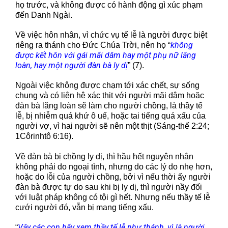
họ trước, và không được có hành động gì xúc phạm
đến Danh Ngài.
Về việc hôn nhân, vì chức vụ tế lễ là người được biệt
không
riêng ra thánh cho Đức Chúa Trời, nên họ “
được kết hôn với gái mãi dâm hay một phụ nữ lăng
loàn, hay một người đàn bà ly dị
” (7).
Ngoài việc không được chạm tới xác chết, sự sống
chung và có liên hệ xác thịt với người mãi dâm hoặc
đàn bà lăng loàn sẽ làm cho người chồng, là thầy tế
lễ, bị nhiễm quá khứ ô uế, hoặc tai tiếng quá xấu của
người vợ, vì hai người sẽ nên một thịt (Sáng-thế 2:24;
1Côrinhtô 6:16).
Về đàn bà bị chồng ly dị, thì hầu hết nguyên nhân
không phải do ngoại tình, nhưng do các lý do nhẹ hơn,
hoặc do lỗi của người chồng, bởi vì nếu thời ấy người
đàn bà được tự do sau khi bị ly dị, thì người nầy đối
với luật pháp không có tội gì hết. Nhưng nếu thầy tế lễ
cưới người đó, vẫn bị mang tiếng xấu.
Vậy các con hãy xem thầy tế lễ như thánh, vì là người
“