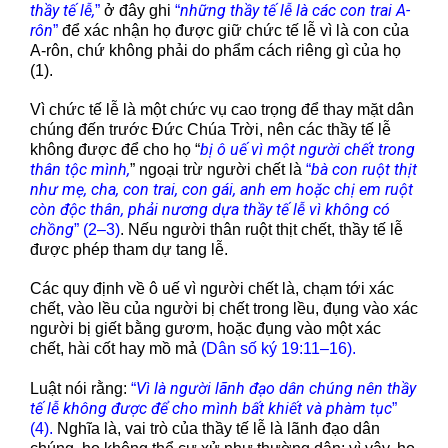
thầy tế lễ,
những thầy tế lễ là các con trai A-
”
ở đây ghi
“
rôn
”
để xác nhận họ được giữ chức tế lễ vì là con của
A-rôn, chứ không phải do phẩm cách riêng gì của họ
(1).
Vì chức tế lễ là một chức vụ cao trọng để thay mặt dân
chúng đến trước Đức Chúa Trời, nên các thầy tế lễ
bị ô uế vì một người chết trong
không được để cho họ “
thân tộc mình,
bà con ruột thịt
” ngoại trừ người chết là
“
như mẹ, cha, con trai, con gái, anh em hoặc chị em ruột
còn độc thân, phải nương dựa thầy tế lễ vì không có
chồng
” (2–3)
. Nếu người thân ruột thịt chết, thầy tế lễ
được phép tham dự tang lễ.
Các quy định về ô uế vì người chết là, chạm tới xác
chết, vào lều của người bị chết trong lều, đụng vào xác
người bị giết bằng gươm, hoặc đụng vào một xác
chết, hài cốt hay mồ mả
(Dân số ký 19:11–16).
Vì là người lãnh đạo dân chúng nên thầy
Luật nói rằng:
“
tế lễ không được để cho mình bất khiết và phàm tục
”
(4).
Nghĩa là, vai trò của thầy tế lễ là lãnh đạo dân