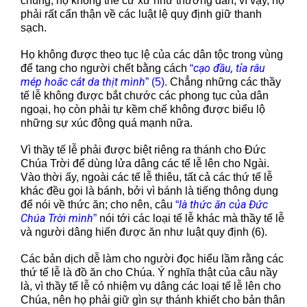
chúng, họ không thể cư xử như thường dân; vì vậy, họ
phải rất cẩn thận về các luật lệ quy định giữ thanh
sạch.
Họ không được theo tục lệ của các dân tộc trong vùng
cạo đầu, tỉa râu
để tang cho người chết bằng cách
“
mép hoăc cắt da thịt mình
” (5).
Chẳng những các thầy
tế lễ không được bắt chước các phong tục của dân
ngoại, họ còn phải tự kềm chế không được biểu lộ
những sự xúc động quá mạnh nữa.
Vì thầy tế lễ phải được biệt riêng ra thánh cho Đức
Chúa Trời để dùng lửa dâng các tế lễ lên cho Ngài.
Vào thời ấy, ngoài các tế lễ thiêu, tất cả các thứ tế lễ
khác đều gọi là bánh, bởi vì bánh là tiếng thông dụng
là thức ăn của Đức
để nói về thức ăn; cho nên, câu
“
Chúa Trời mình
”
nói tới các loại tế lễ khác mà thầy tế lễ
và người dâng hiến được ăn như luật quy định (6).
Các bản dịch dễ làm cho người đọc hiểu lầm rằng các
thứ tế lễ là đồ ăn cho Chúa. Ý nghĩa thật của câu nầy
là, vì thầy tế lễ có nhiệm vụ dâng các loại tế lễ lên cho
Chúa, nên họ phải giữ gìn sự thánh khiết cho bản thân