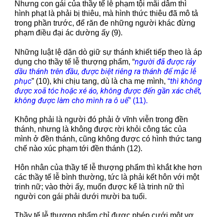
Nhưng con gái của thầy tế lễ phạm tội mãi dâm thì
hình phạt là phải bị thiêu, mà hình thức thiêu đã mô tả
trong phần trước, để răn đe những người khác đừng
phạm điều đại ác dường ấy (9).
Những luật lệ dặn dò giữ sự thánh khiết tiếp theo là áp
người đã được rảy
dụng cho thầy tế lễ thượng phẩm, “
dầu thánh trên đầu, được biệt riêng ra thánh để mặc lễ
phục
thì không
” (10), khi chịu tang, dù là cha mẹ mình,
“
được xoã tóc hoặc xé áo, không được đến gần xác chết,
không được làm cho mình ra ô uế
” (11).
Không phải là người đó phải ở vĩnh viễn trong đền
thánh, nhưng là không được rời khỏi công tác của
mình ở đền thánh, cũng không được có hình thức tang
chế nào xúc phạm tới đền thánh (12).
Hôn nhân của thầy tế lễ thượng phẩm thì khắt khe hơn
các thầy tế lễ bình thường, tức là phải kết hôn với một
trinh nữ; vào thời ấy, muốn được kể là trinh nữ thì
người con gái phải dưới mười ba tuổi.
Thầy tế lễ thượng phẩm chỉ được phép cưới một vợ,