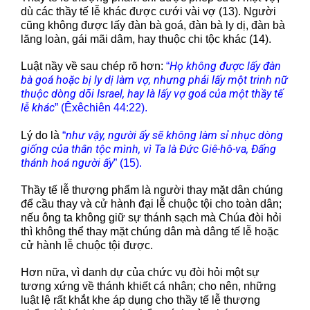
dù các thầy tế lễ khác được cưới vài vợ (13). Người
cũng không được lấy đàn bà goá, đàn bà ly dị, đàn bà
lăng loàn, gái mãi dâm, hay thuộc chi tộc khác (14).
Họ không được lấy đàn
Luật nầy về sau chép rõ hơn:
“
bà goá hoặc bị ly dị làm vợ, nhưng phải lấy một trinh nữ
thuộc dòng dõi Israel, hay là lấy vợ goá của một thầy tế
lễ khác
” (Êxêchiên 44:22).
như vậy, người ấy sẽ không làm sỉ nhục dòng
Lý do là
“
giống của thân tộc mình, vì Ta là Đức Giê-hô-va, Đấng
thánh hoá người ấy
” (15).
Thầy tế lễ thượng phẩm là người thay mặt dân chúng
để cầu thay và cử hành đại lễ chuộc tội cho toàn dân;
nếu ông ta không giữ sự thánh sạch mà Chúa đòi hỏi
thì không thể thay mặt chúng dân mà dâng tế lễ hoặc
cử hành lễ chuộc tội được.
Hơn nữa, vì danh dự của chức vụ đòi hỏi một sự
tương xứng về thánh khiết cá nhân; cho nên, những
luật lệ rất khắt khe áp dụng cho thầy tế lễ thượng