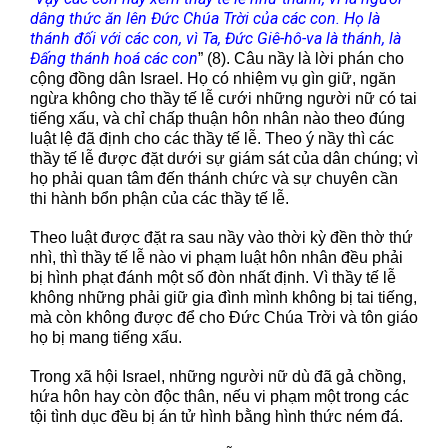
dâng thức ăn lên Đức Chúa Trời của các con.
Họ là
thánh đối với các con, vì Ta, Đức Giê-hô-va là thánh, là
Đấng thánh hoá các con
” (8). Câu nầy là lời phán cho
cộng đồng dân Israel. Họ có nhiệm vụ gìn giữ, ngăn
ngừa không cho thầy tế lễ cưới những người nữ có tai
tiếng xấu, và chỉ chấp thuận hôn nhân nào theo đúng
luật lệ đã định cho các thầy tế lễ. Theo ý nầy thì các
thầy tế lễ được đặt dưới sự giám sát của dân chúng; vì
họ phải quan tâm đến thánh chức và sự chuyên cần
thi hành bổn phận của các thầy tế lễ.
Theo luật được đặt ra sau nầy vào thời kỳ đền thờ thứ
nhì, thì thầy tế lễ nào vi phạm luật hôn nhân đều phải
bị hình phạt đánh một số đòn nhất định. Vì thầy tế lễ
không những phải giữ gia đình mình không bị tai tiếng,
mà còn không được để cho Đức Chúa Trời và tôn giáo
họ bị mang tiếng xấu.
Trong xã hội Israel, những người nữ dù đã gả chồng,
hứa hôn hay còn độc thân, nếu vi phạm một trong các
tội tình dục đều bị án tử hình bằng hình thức ném đá.