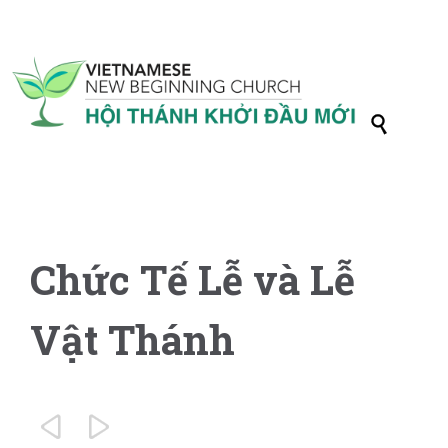

Chức Tế Lễ và Lễ
Vật Thánh

