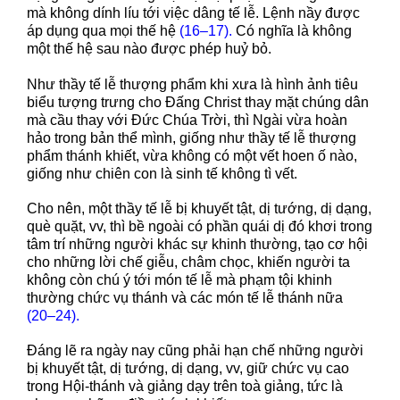
mà không dính líu tới việc dâng tế lễ. Lệnh nầy được
áp dụng qua mọi thế hệ
(16–17).
Có nghĩa là không
một thế hệ sau nào được phép huỷ bỏ.
Như thầy tế lễ thượng phẩm khi xưa là hình ảnh tiêu
biểu tượng trưng cho Đấng Christ thay mặt chúng dân
mà cầu thay với Đức Chúa Trời, thì Ngài vừa hoàn
hảo trong bản thể mình, giống như thầy tế lễ thượng
phẩm thánh khiết, vừa không có một vết hoen ố nào,
giống như chiên con là sinh tế không tì vết.
Cho nên, một thầy tế lễ bị khuyết tật, dị tướng, dị dạng,
què quặt, vv, thì bề ngoài có phần quái dị đó khơi trong
tâm trí những người khác sự khinh thường, tạo cơ hội
cho những lời chế giễu, châm chọc, khiến người ta
không còn chú ý tới món tế lễ mà phạm tội khinh
thường chức vụ thánh và các món tế lễ thánh nữa
(20–24).
Đáng lẽ ra ngày nay cũng phải hạn chế những người
bị khuyết tật, dị tướng, dị dạng, vv, giữ chức vụ cao
trong Hội-thánh và giảng dạy trên toà giảng, tức là