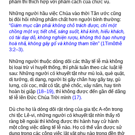
phẩm thì thích hợp với phẩm cách của chức vụ.
Những người hầu việc Chúa vào thời Tân ước cũng
bị đòi hỏi những phẩm chất hơn người bình thường:
Giám mục cần phải không chỗ trách được, chỉ một
“
chồng một vợ, tiết chế, sáng suốt, khả kính, hiếu khách,
có tài dạy dỗ, không nghiện rượu, không thô bạo nhưng
hoà nhã, không gây gổ và không tham tiền
” (1Timôthê
3:2–3).
Những người thuộc dòng dõi các thầy tế lễ mà không
bị loại trừ vì huyết thống, thì phải tuân theo các luật lệ
sau: Những người có khuyết tật như mù loà, què quặt,
dị tướng, dị dạng, người bị gãy chân hay gãy tay, gù
lưng, còi cọc, mắt có tật, ghẻ chốc, vảy nấm, hay tinh
hoàn bị giập
(18–19),
thì không được đến gần để dâng
tế lễ lên Đức Chúa Trời mình
(17).
Dù cho họ là dòng dõi rặt ròng của gia tộc A-rôn trong
chi tộc Lê-vi, những người có khuyết tật nhìn thấy rõ
ràng bề ngoài thì không được thi hành hay cử hành
một công việc dâng tế lễ nào. Họ có thể vẫn được sử
dụng trong các công việc lặt vặt phụ nào trong đền thờ