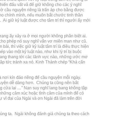
hiến đấu vất vả để giữ không cho các ý nghĩ
iờ cầu nguyện riêng là trấn áp cho bằng được
cho chính mình, nếu muốn bắt chước tinh thần
 Ai giữ kỷ luật được cho tâm trí thì người ấy mới
trạng ấy xảy ra ở mọi người không phân biệt ai.
ng cho phép nó suy nghĩ vẩn vơ miên man như cũ.
ài, thì việc giữ kỷ luật tâm trí là điều thực hiện
 vào một kỷ luật nào, như khi lý trí bị buộc
g lang thang tới các lãnh vực nào, những ước mơ
 lập tức tránh xa nó. Kinh Thánh chép “Khá cẩn
là nơi kín đáo riêng để cầu nguyện mỗi ngày.
guyện dễ dàng hơn. Chúng ta cũng nên bắt
 cửa lại …” Nạn suy nghĩ lang bang không tập
a những cảm xúc hoặc tình cảm của mình để có
 vĩ đại của Ngài và ơn Ngài đã làm trên đời
úng ta. Ngài không đánh giá chúng ta theo cách