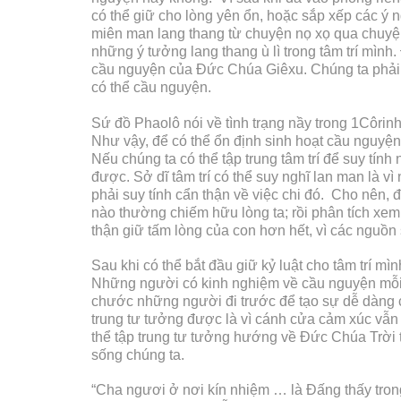
có thể giữ cho lòng yên ổn, hoặc sắp xếp các ý 
miên man lang thang từ chuyện nọ xọ qua chuyện 
những ý tưởng lang thang ù lì trong tâm trí mìn
cầu nguyện của Đức Chúa Giêxu. Chúng ta phải giữ
có thể cầu nguyện.
Sứ đồ Phaolô nói về tình trạng nầy trong 1Côrin
Như vậy, để có thể ổn định sinh hoạt cầu nguyện
Nếu chúng ta có thể tập trung tâm trí để suy tính 
được. Sở dĩ tâm trí có thể suy nghĩ lan man là v
phải suy tính cẩn thận về việc chi đó. Cho nên, 
nào thường chiếm hữu lòng ta; rồi phân tích xem
thận giữ tấm lòng của con hơn hết, vì các nguồn
Sau khi có thể bắt đầu giữ kỷ luật cho tâm trí m
Những người có kinh nghiệm về cầu nguyện mỗi 
chước những người đi trước để tạo sự dễ dàng 
trung tư tưởng được là vì cánh cửa cảm xúc vẫn
thể tập trung tư tưởng hướng về Đức Chúa Trời t
sống chúng ta.
“Cha ngươi ở nơi kín nhiệm … là Đấng thấy tron