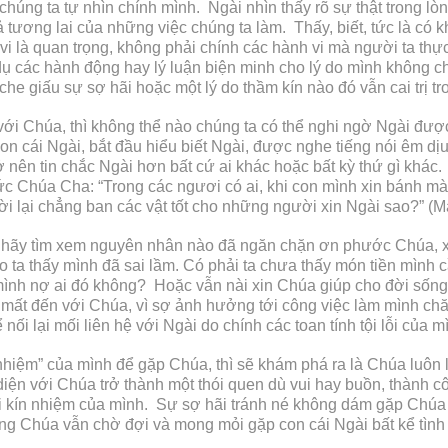
ng ta tự nhìn chính mình. Ngài nhìn thấy rõ sự thật trong lòng
 tương lai của những việc chúng ta làm. Thấy, biết, tức là có k
i là quan trọng, không phải chính các hành vi mà người ta thực 
í dụ các hành động hay lý luận biện minh cho lý do mình không 
 che giấu sự sợ hãi hoặc một lý do thầm kín nào đó vẫn cai trị t
với Chúa, thì không thể nào chúng ta có thể nghi ngờ Ngài được.
n cái Ngài, bắt đầu hiểu biết Ngài, được nghe tiếng nói êm dịu
 nên tin chắc Ngài hơn bất cứ ai khác hoặc bất kỳ thứ gì khác
 Đức Chúa Cha: “Trong các ngươi có ai, khi con mình xin bánh 
i lại chẳng ban các vật tốt cho những người xin Ngài sao?” (M
ì hãy tìm xem nguyên nhân nào đã ngăn chặn ơn phước Chúa, 
 ta thấy mình đã sai lầm. Có phải ta chưa thấy món tiền mình 
 mình nợ ai đó không? Hoặc vẫn nài xin Chúa giúp cho đời sống 
mất đến với Chúa, vì sợ ảnh hưởng tới công việc làm mình chăn
i lại mối liên hệ với Ngài do chính các toan tính tội lỗi của mì
 nhiệm” của mình để gặp Chúa, thì sẽ khám phá ra là Chúa luôn
iện với Chúa trở thành một thói quen dù vui hay buồn, thành c
kín nhiệm của mình. Sự sợ hãi tránh né không dám gặp Chúa là 
ng Chúa vẫn chờ đợi và mong mỏi gặp con cái Ngài bất kể tình t