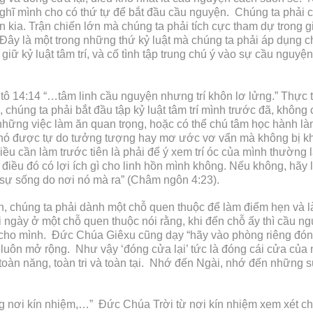
nghĩ mình cho có thứ tự để bắt đầu cầu nguyện. Chúng ta phải c
kia. Trận chiến lớn mà chúng ta phải tích cực tham dự trong g
h. Đây là một trong những thứ kỷ luật mà chúng ta phải áp dụng 
 kỷ luật tâm trí, và cố tình tập trung chú ý vào sự cầu nguyện.
htô 14:14 “…tâm linh cầu nguyện nhưng trí khôn lơ lửng.” Thực 
, chúng ta phải bắt đầu tập kỷ luật tâm trí mình trước đã, khô
những việc làm ăn quan trọng, hoặc có thể chú tâm học hành làm b
ì nó được tự do tưởng tượng hay mơ ước vơ vẩn mà không bị khép
điều cần làm trước tiên là phải để ý xem trí óc của mình thườn
 điều đó có lợi ích gì cho linh hồn mình không. Nếu không, hãy
 sự sống do nơi nó mà ra” (Châm ngôn 4:23).
ình, chúng ta phải dành một chỗ quen thuộc để làm điểm hẹn và 
ngày ở một chỗ quen thuộc nói rằng, khi đến chỗ ấy thì cầu n
cho mình. Đức Chúa Giêxu cũng dạy “hãy vào phòng riêng đóng
 luôn mở rộng. Như vậy ‘đóng cửa lại’ tức là đóng cái cửa củ
oàn năng, toàn tri và toàn tại. Nhớ đến Ngài, nhớ đến những sự
g nơi kín nhiệm,…” Đức Chúa Trời từ nơi kín nhiệm xem xét ch