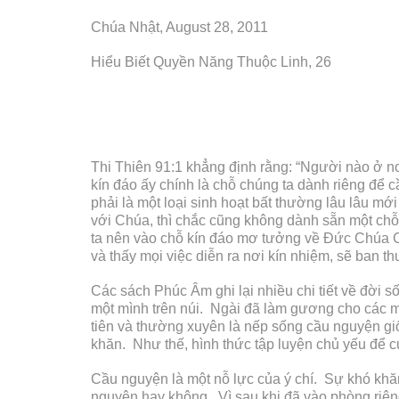
Chúa Nhật, August 28, 2011
Hiểu Biết Quyền Năng Thuộc Linh, 26
Thi Thiên 91:1 khẳng định rằng: “Người nào ở 
kín đáo ấy chính là chỗ chúng ta dành riêng để 
phải là một loại sinh hoạt bất thường lâu lâu m
với Chúa, thì chắc cũng không dành sẵn một ch
ta nên vào chỗ kín đáo mơ tưởng về Đức Chúa C
và thấy mọi việc diễn ra nơi kín nhiệm, sẽ ban t
Các sách Phúc Âm ghi lại nhiều chi tiết về đời
một mình trên núi. Ngài đã làm gương cho các 
tiên và thường xuyên là nếp sống cầu nguyện gi
khăn. Như thế, hình thức tập luyện chủ yếu để c
Cầu nguyện là một nỗ lực của ý chí. Sự khó khă
nguyện hay không. Vì sau khi đã vào phòng riêng