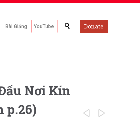
Skip

Donate
Bài Giảng
YouTube
to
content
 Đấu Nơi Kín
 p.26)

