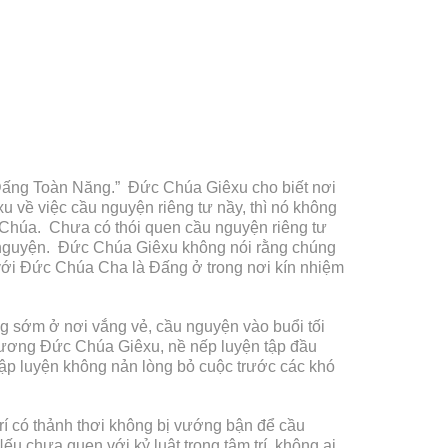
 Đấng Toàn Năng.” Đức Chúa Giêxu cho biết nơi
 về việc cầu nguyện riêng tư nầy, thì nó không
ái Chúa. Chưa có thói quen cầu nguyện riêng tư
u nguyện. Đức Chúa Giêxu không nói rằng chúng
với Đức Chúa Cha là Đấng ở trong nơi kín nhiệm
g sớm ở nơi vắng vẻ, cầu nguyện vào buổi tối
gương Đức Chúa Giêxu, nề nếp luyện tập đầu
tập luyện không nản lòng bỏ cuộc trước các khó
rí có thảnh thơi không bị vướng bận để cầu
u chưa quen với kỷ luật trong tâm trí, không ai