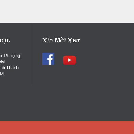
oạt
Xin Mời Xem
hờ Phượng
 AM
inh Thánh
PM