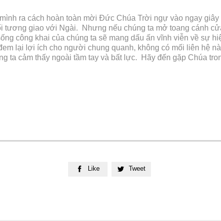
mình ra cách hoàn toàn mời Đức Chúa Trời ngự vào ngay giây p
ề mối tương giao với Ngài. Nhưng nếu chúng ta mở toang cánh c
 sống công khai của chúng ta sẽ mang dấu ấn vĩnh viễn về sự h
em lại lợi ích cho người chung quanh, không có mối liên hệ nào 
g ta cảm thấy ngoài tầm tay và bất lực. Hãy đến gặp Chúa tron
Like
Tweet

