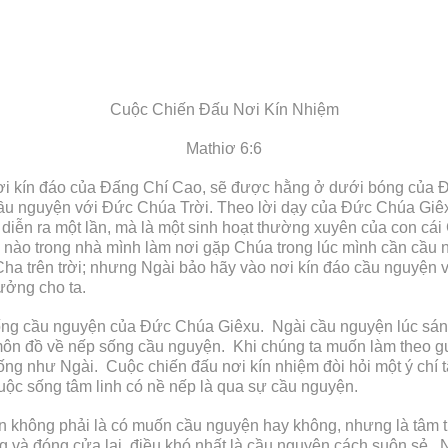
Cuộc Chiến Đấu Nơi Kín Nhiệm
Mathiơ 6:6
nơi kín đáo của Đấng Chí Cao, sẽ được hằng ở dưới bóng của
cầu nguyện với Đức Chúa Trời. Theo lời dạy của Đức Chúa Giêxu
ới diễn ra một lần, mà là một sinh hoạt thường xuyên của con c
ỗ nào trong nhà mình làm nơi gặp Chúa trong lúc mình cần cầ
ha trên trời; nhưng Ngài bảo hãy vào nơi kín đáo cầu nguyện 
hưởng cho ta.
 sống cầu nguyện của Đức Chúa Giêxu. Ngài cầu nguyện lúc sán
môn đồ về nếp sống cầu nguyện. Khi chúng ta muốn làm theo 
ống như Ngài. Cuộc chiến đấu nơi kín nhiệm đòi hỏi một ý chí 
uộc sống tâm linh có nề nếp là qua sự cầu nguyện.
n không phải là có muốn cầu nguyện hay không, nhưng là tâm t
 và đóng cửa lại, điều khó nhất là cầu nguyện cách suôn sẻ. Nế