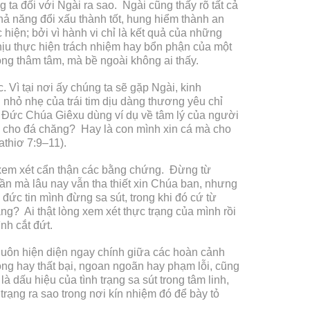
 ta đối với Ngài ra sao. Ngài cũng thấy rõ tất cả
hả năng đổi xấu thành tốt, hung hiểm thành an
hiện; bởi vì hành vi chỉ là kết quả của những
chịu thực hiện trách nhiệm hay bổn phận của một
rong thâm tâm, mà bề ngoài không ai thấy.
 Vì tại nơi ấy chúng ta sẽ gặp Ngài, kinh
 nhỏ nhẹ của trái tim dịu dàng thương yêu chỉ
. Đức Chúa Giêxu dùng ví dụ về tâm lý của người
mà cho đá chăng? Hay là con mình xin cá mà cho
athiơ 7:9–11).
xem xét cẩn thận các bằng chứng. Đừng từ
cần mà lâu nay vẫn tha thiết xin Chúa ban, nhưng
đức tin mình đừng sa sút, trong khi đó cứ từ
g? Ai thật lòng xem xét thực trạng của mình rồi
nh cắt đứt.
 luôn hiện diện ngay chính giữa các hoàn cảnh
ông hay thất bại, ngoan ngoãn hay phạm lỗi, cũng
dấu hiệu của tình trạng sa sút trong tâm linh,
rạng ra sao trong nơi kín nhiệm đó để bày tỏ