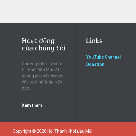
Hoạt động
Links
của chúng tôi
YouTube Channel
Chương trình TV của
Donation
HT Khởi Đầu Mới rất
phong phú về nội dung
các buổi hội luận, vấn
đáp.
Xem thêm
Copyright © 2020
Hội Thánh Khởi Đầu Mới