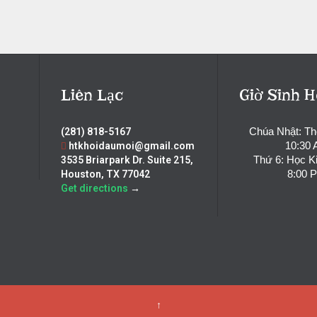
Liên Lạc
Giờ Sinh H
Chúa Nhật: T
(281) 818-5167
10:30
htkhoidaumoi@gmail.com
Thứ 6: Học K
3535 Briarpark Dr. Suite 215,
8:00 
Houston, TX 77042
Get directions
→
↑