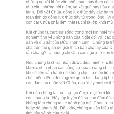
những người khác vẫn phê phán, hay theo cách chú
nhu cầu, những nỗi niềm, và kết quả hay hậu quả
lành. Đối với Chúa, động lực thúc đẩy các hành v
toan tính do động lực thúc đẩy từ trong lòng. V
con cái Chúa phải làm, thật ra chỉ là lớp khói mù
Khi chúng ta thực sự sống trong “nơi kín nhiệm” 
nghiệm tình yêu nồng nàn của Ngài đối với các co
dẫn và dìu dắt của Đức Thánh Linh. Chúng ta trở
cha trên thế gian để giải thích bản chất ấy của
rắn chăng? … huống chi Cha các ngươi ở trên trờ
Nếu chúng ta chưa nhận được điều mình xin, th
khước nhìn nhận các bằng cớ quá rõ ràng chỉ cho
khi có tiền vẫn tránh né không chịu trả món tiền
chối mệnh lệnh đem người quen biết đang bị hư 
can đảm thú nhận với Chúa, người ấy mới có thể nố
Khi nào chúng ta thực sự tạo được một “nơi kín
của chúng ta. Hãy tập luyện để sự can đảm đối d
không làm chúng ta né tránh gặp mặt Chúa ở nơi 
hoặc đã phạm tội. Dầu vậy, chúng ta cần hiểu rằ
tình yêu vô bờ của Ngài.