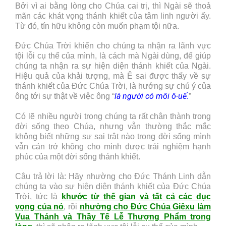
Bởi vì ai bằng lòng cho Chúa cai trị, thì Ngài sẽ thoả
mãn các khát vọng thánh khiết của tâm linh người ấy.
Từ đó, tín hữu không còn muốn phạm tội nữa.
Đức Chúa Trời khiến cho chúng ta nhận ra lãnh vực
tội lỗi cụ thể của mình, là cách mà Ngài dùng, để giúp
chúng ta nhận ra sự hiện diện thánh khiết của Ngài.
Hiệu quả của khải tượng, mà Ê sai được thấy về sự
thánh khiết của Đức Chúa Trời, là hướng sự chú ý của
là người có môi ô-uế.
ông tới sự thật về việc ông “
”
Có lẽ nhiều người trong chúng ta rất chân thành trong
đời sống theo Chúa, nhưng vẫn thường thắc mắc
không biết những sự sai trật nào trong đời sống mình
vẫn cản trở không cho mình được trải nghiệm hạnh
phúc của một đời sống thánh khiết.
Câu trả lời là: Hãy nhường cho Đức Thánh Linh dẫn
chúng ta vào sự hiện diện thánh khiết của Đức Chúa
Trời, tức là
khước từ thế gian và tất cả các dục
vọng của nó
, rồi
nhường cho Đức Chúa Giêxu làm
Vua Thánh và Thầy Tế Lễ Thượng Phẩm trong