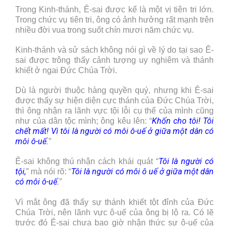
Trong Kinh-thánh, Ê-sai được kể là một vị tiên tri lớn.
Trong chức vụ tiên tri, ông có ảnh hưởng rất mạnh trên
nhiều đời vua trong suốt chín mươi năm chức vụ.
Kinh-thánh và sử sách không nói gì về lý do tại sao Ê-
sai được trông thấy cảnh tượng uy nghiêm và thánh
khiết ở ngai Đức Chúa Trời.
Dù là người thuộc hàng quyền quý, nhưng khi Ê-sai
được thấy sự hiện diện cực thánh của Đức Chúa Trời,
thì ông nhận ra lãnh vực tội lỗi cụ thể của mình cũng
Khốn cho tôi! Tôi
như của dân tộc mình; ông kêu lên: “
chết mất! Vì tôi là người có môi ô-uế ở giữa một dân có
môi ô-uế.
”
Tôi là người có
Ê-sai không thú nhận cách khái quát “
tội,
Tôi là người có môi ô uế ở giữa một dân
” mà nói rõ: “
có môi ô-uế.
”
Vì mắt ông đã thấy sự thánh khiết tột đỉnh của Đức
Chúa Trời, nên lãnh vực ô-uế của ông bị lộ ra. Có lẽ
trước đó Ê-sai chưa bao giờ nhận thức sự ô-uế của