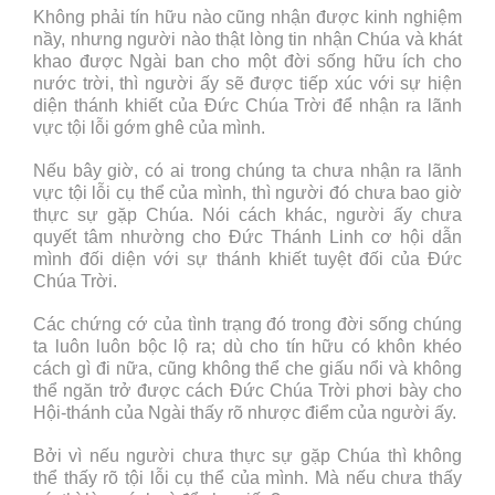
Không phải tín hữu nào cũng nhận được kinh nghiệm
nầy, nhưng người nào thật lòng tin nhận Chúa và khát
khao được Ngài ban cho một đời sống hữu ích cho
nước trời, thì người ấy sẽ được tiếp xúc với sự hiện
diện thánh khiết của Đức Chúa Trời để nhận ra lãnh
vực tội lỗi gớm ghê của mình.
Nếu bây giờ, có ai trong chúng ta chưa nhận ra lãnh
vực tội lỗi cụ thể của mình, thì người đó chưa bao giờ
thực sự gặp Chúa. Nói cách khác, người ấy chưa
quyết tâm nhường cho Đức Thánh Linh cơ hội dẫn
mình đối diện với sự thánh khiết tuyệt đối của Đức
Chúa Trời.
Các chứng cớ của tình trạng đó trong đời sống chúng
ta luôn luôn bộc lộ ra; dù cho tín hữu có khôn khéo
cách gì đi nữa, cũng không thể che giấu nổi và không
thể ngăn trở được cách Đức Chúa Trời phơi bày cho
Hội-thánh của Ngài thấy rõ nhược điểm của người ấy.
Bởi vì nếu người chưa thực sự gặp Chúa thì không
thể thấy rõ tội lỗi cụ thể của mình. Mà nếu chưa thấy