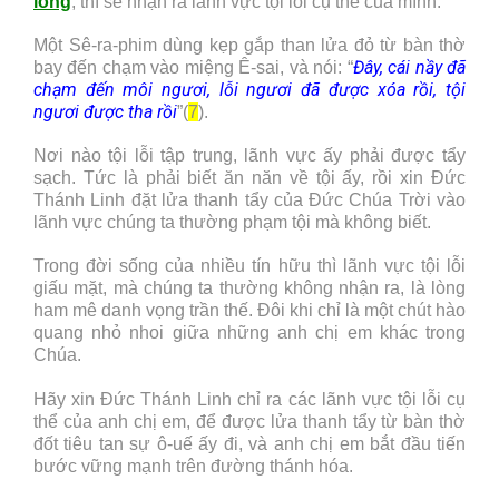
lòng
, thì sẽ nhận ra lãnh vực tội lỗi cụ thể của mình.
Một Sê-ra-phim dùng kẹp gắp than lửa đỏ từ bàn thờ
Đây, cái nầy đã
bay đến chạm vào miệng Ê-sai, và nói: “
chạm đến môi ngươi, lỗi ngươi đã được xóa rồi, tội
ngươi được tha rồi
”(
7
).
Nơi nào tội lỗi tập trung, lãnh vực ấy phải được tẩy
sạch. Tức là phải biết ăn năn về tội ấy, rồi xin Đức
Thánh Linh đặt lửa thanh tẩy của Đức Chúa Trời vào
lãnh vực chúng ta thường phạm tội mà không biết.
Trong đời sống của nhiều tín hữu thì lãnh vực tội lỗi
giấu mặt, mà chúng ta thường không nhận ra, là lòng
ham mê danh vọng trần thế. Đôi khi chỉ là một chút hào
quang nhỏ nhoi giữa những anh chị em khác trong
Chúa.
Hãy xin Đức Thánh Linh chỉ ra các lãnh vực tội lỗi cụ
thể của anh chị em, để được lửa thanh tẩy từ bàn thờ
đốt tiêu tan sự ô-uế ấy đi, và anh chị em bắt đầu tiến
bước vững mạnh trên đường thánh hóa.