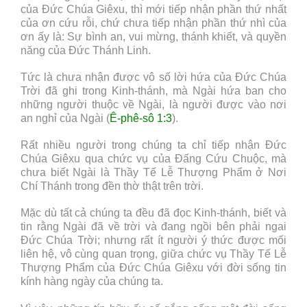
của Đức Chúa Giêxu, thì mới tiếp nhận phần thứ nhất
của ơn cứu rỗi, chứ chưa tiếp nhận phần thứ nhì của
ơn ấy là: Sự bình an, vui mừng, thánh khiết, và quyền
năng của Đức Thánh Linh.
Tức là chưa nhận được vô số lời hứa của Đức Chúa
Trời đã ghi trong Kinh-thánh, mà Ngài hứa ban cho
những người thuộc về Ngài, là người được vào nơi
an nghỉ của Ngài (
Ê-phê-sô 1:3
).
Rất nhiều người trong chúng ta chỉ tiếp nhận Đức
Chúa Giêxu qua chức vụ của Đấng Cứu Chuộc, mà
chưa biết Ngài là Thầy Tế Lễ Thượng Phẩm ở Nơi
Chí Thánh trong đền thờ thật trên trời.
Mặc dù tất cả chúng ta đều đã đọc Kinh-thánh, biết và
tin rằng Ngài đã về trời và đang ngồi bên phải ngai
Đức Chúa Trời; nhưng rất ít người ý thức được mối
liên hệ, vô cùng quan trọng, giữa chức vụ Thầy Tế Lễ
Thượng Phẩm của Đức Chúa Giêxu với đời sống tin
kính hàng ngày của chúng ta.