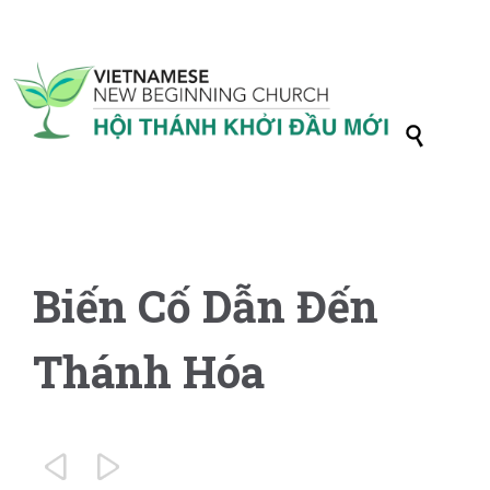

Biến Cố Dẫn Đến
Thánh Hóa

