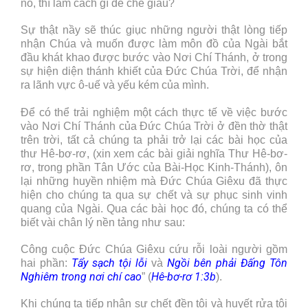
nó, thì làm cách gì để che giấu?
Sự thật nầy sẽ thúc giục những người thật lòng tiếp
nhận Chúa và muốn được làm môn đồ của Ngài bắt
đầu khát khao được bước vào Nơi Chí Thánh, ở trong
sự hiện diện thánh khiết của Đức Chúa Trời, để nhận
ra lãnh vực ô-uế và yếu kém của mình.
Để có thể trải nghiệm một cách thực tế về việc bước
vào Nơi Chí Thánh của Đức Chúa Trời ở đền thờ thật
trên trời, tất cả chúng ta phải trở lại các bài học của
thư Hê-bơ-rơ, (xin xem các bài giải nghĩa Thư Hê-bơ-
rơ, trong phần Tân Ước của Bài-Học Kinh-Thánh), ôn
lại những huyền nhiệm mà Đức Chúa Giêxu đã thực
hiện cho chúng ta qua sự chết và sự phục sinh vinh
quang của Ngài. Qua các bài học đó, chúng ta có thể
biết vài chân lý nền tảng như sau:
Công cuộc Đức Chúa Giêxu cứu rỗi loài người gồm
Tẩy sạch tội lỗi
Ngồi bên phải Đấng Tôn
hai phần:
và
Nghiêm trong nơi chí cao
Hê-bơ-rơ 1:3b
” (
).
Khi chúng ta tiếp nhận sự chết đền tội và huyết rửa tội