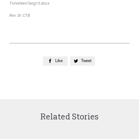
TroVeNenTang15.docx
Rev. Dr. CTB
Like
Tweet


Related Stories