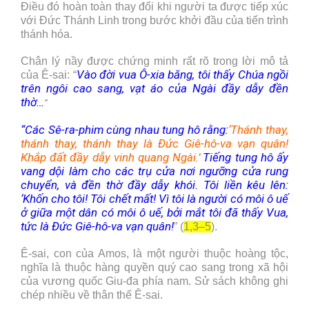
Điều đó hoàn toàn thay đổi khi người ta được tiếp xúc
với Đức Thánh Linh trong bước khởi đầu của tiến trình
thánh hóa.
Chân lý nầy được chứng minh rất rõ trong lời mô tả
Vào đời vua Ô-xia băng, tôi thấy Chúa ngồi
của Ê-sai: “
trên ngôi cao sang, vạt áo của Ngài đầy dẫy đền
thờ…
”
“Các Sê-ra-phim cùng nhau tung hô rằng:
‘Thánh thay,
thánh thay, thánh thay là Đức Giê-hô-va vạn quân!
Khắp đất đầy dẫy vinh quang Ngài.’
Tiếng tung hô ấy
vang dội làm cho các trụ cửa nơi ngưỡng cửa rung
chuyển, và đền thờ đầy dẫy khói. Tôi liền kêu lên:
‘Khốn cho tôi! Tôi chết mất! Vì tôi là người có môi ô uế
ở giữa một dân có môi ô uế, bởi mắt tôi đã thấy Vua,
tức là Đức Giê-hô-va vạn quân!
” (
1,3–5
).
Ê-sai, con của Amos, là một người thuộc hoàng tộc,
nghĩa là thuộc hàng quyền quý cao sang trong xã hội
của vương quốc Giu-đa phía nam. Sử sách không ghi
chép nhiều về thân thế Ê-sai.