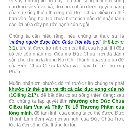
Vì vậy, những tín hữu ấy cố gắng sống một đời sống
đạo khổ sở và vất vả, do chưa nhận được quyền năng
của sự sống thiên thượng mà Đức Chúa Giêxu có thể
ban vào lòng họ. Họ chưa biết cách nào để nhận lãnh
các lời hứa đầy phước hạnh của Ngài.
Chúng ta cần hiểu rằng, nếu chúng ta thực sự là
những người được Đức Chúa Trời kêu gọi
“
” (
Hê-bơ-rơ
3:1
), tức là được trở nên con cái thật của Ngài, thì đều
có thể tiếp nhận mọi điều mà Đức Chúa Trời đã dành
sẵn cho chúng ta trong Nơi Chí Thánh, qua sự giúp đỡ
của Đức Chúa Giêxu là Vua và Thầy Tế Lễ Thượng
Phẩm.
Muốn nhận ơn phước đó thì trước tiên chúng ta phải
khước từ thế gian và tất cả các dục vọng của nó
(
1Giăng 2:17
), để bắt đầu có sự sống thiên đàng; sau
đó, chúng ta lập quyết tâm
nhường cho Đức Chúa
Giêxu làm Vua và Thầy Tế Lễ Thượng Phẩm của
lòng mình
,
để tâm linh của chúng ta có thể được Đức
Thánh Linh đem vào nơi an nghỉ của Đức Chúa Trời,
tức là đời sống đắc thắng tội lỗi.