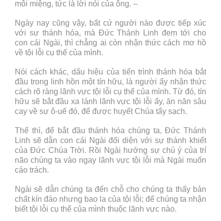
môi miệng, tức là lời nói của ông. –
Ngày nay cũng vậy, bất cứ người nào được tiếp xúc
với sự thánh hóa, mà Đức Thánh Linh đem tới cho
con cái Ngài, thì chẳng ai còn nhận thức cách mơ hồ
về tội lỗi cụ thể của mình.
Nói cách khác, dấu hiệu của tiến trình thánh hóa bắt
đầu trong linh hồn một tín hữu, là người ấy nhận thức
cách rõ ràng lãnh vực tội lỗi cụ thể của mình. Từ đó, tín
hữu sẽ bắt đầu xa lánh lãnh vực tội lỗi ấy, ăn năn sâu
cay về sự ô-uế đó, để được huyết Chúa tẩy sạch.
Thế thì, để bắt đầu thánh hóa chúng ta, Đức Thánh
Linh sẽ dẫn con cái Ngài đối diện với sự thánh khiết
của Đức Chúa Trời. Rồi Ngài hướng sự chú ý của trí
não chúng ta vào ngay lãnh vực tội lỗi mà Ngài muốn
cáo trách.
Ngài sẽ dẫn chúng ta đến chỗ cho chúng ta thấy bản
chất kín đáo nhưng bao la của tội lỗi; để chúng ta nhận
biết tội lỗi cụ thể của mình thuộc lãnh vực nào.