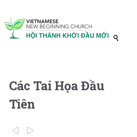

Các Tai Họa Đầu
Tiên

