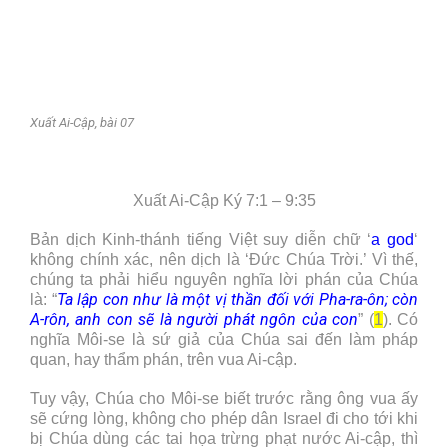
Xuất Ai-Cập, bài 07
Xuất Ai-Cập Ký 7:1 – 9:35
Bản dịch Kinh-thánh tiếng Việt suy diễn chữ ‘
a god
‘
không chính xác, nên dịch là ‘Đức Chúa Trời.’ Vì thế,
chúng ta phải hiểu nguyên nghĩa lời phán của Chúa
Ta lập con như là một vị thần đối với Pha-ra-ôn; còn
là: “
A-rôn, anh con sẽ là người phát ngôn của con
” (
1
). Có
nghĩa Môi-se là sứ giả của Chúa sai đến làm pháp
quan, hay thẩm phán, trên vua Ai-cập.
Tuy vậy, Chúa cho Môi-se biết trước rằng ông vua ấy
sẽ cứng lòng, không cho phép dân Israel đi cho tới khi
bị Chúa dùng các tai họa trừng phạt nước Ai-cập, thì