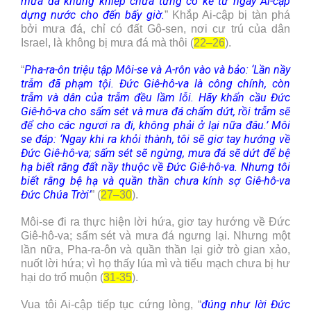
mưa đá khủng khiếp chưa từng có kể từ ngày Ai-cập
dựng nước cho đến bấy giờ.
” Khắp Ai-cập bị tàn phá
bởi mưa đá, chỉ có đất Gô-sen, nơi cư trú của dân
Israel, là không bị mưa đá mà thôi (
22–26
).
Pha-ra-ôn triệu tập Môi-se và A-rôn vào và bảo: ‘Lần nầy
“
trẫm đã phạm tội. Đức Giê-hô-va là công chính, còn
trẫm và dân của trẫm đều lầm lỗi. Hãy khẩn cầu Đức
Giê-hô-va cho sấm sét và mưa đá chấm dứt, rồi trẫm sẽ
để cho các ngươi ra đi, không phải ở lại nữa đâu.’ Môi
se đáp: ‘Ngay khi ra khỏi thành, tôi sẽ giơ tay hướng về
Đức Giê-hô-va; sấm sét sẽ ngừng, mưa đá sẽ dứt để bệ
hạ biết rằng đất nầy thuộc về Đức Giê-hô-va. Nhưng tôi
biết rằng bệ hạ và quần thần chưa kính sợ Giê-hô-va
Đức Chúa Trời’
” (
27–30
).
Môi-se đi ra thực hiện lời hứa, giơ tay hướng về Đức
Giê-hô-va; sấm sét và mưa đá ngưng lại. Nhưng một
lần nữa, Pha-ra-ôn và quần thần lại giở trò gian xảo,
nuốt lời hứa; vì họ thấy lúa mì và tiểu mạch chưa bị hư
hại do trổ muộn (
31-35
).
đúng như lời Đức
Vua tôi Ai-cập tiếp tục cứng lòng, “