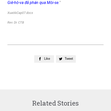
Giê-hô-va đã phán qua Môi-se.
”
XuatAiCap07.docx
Rev. Dr. CTB
Like
Tweet


Related Stories