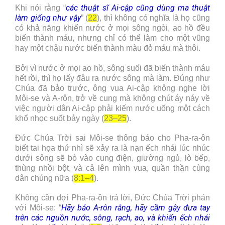
các thuật sĩ Ai-cập cũng dùng ma thuật
Khi nói rằng “
làm giống như vậy
” (
22
), thì không có nghĩa là họ cũng
có khả năng khiến nước ở mọi sông ngòi, ao hồ đều
biến thành máu, nhưng chỉ có thể làm cho một vũng
hay một chậu nước biến thành màu đỏ máu mà thôi.
Bởi vì nước ở mọi ao hồ, sông suối đã biến thành máu
hết rồi, thì họ lấy đâu ra nước sông mà làm. Đúng như
Chúa đã bảo trước, ông vua Ai-cập không nghe lời
Môi-se và A-rôn, trở về cung mà không chút áy náy về
việc người dân Ai-cập phải kiếm nước uống một cách
khổ nhọc suốt bảy ngày (
23–25
).
Đức Chúa Trời sai Môi-se thông báo cho Pha-ra-ôn
biết tai họa thứ nhì sẽ xảy ra là nạn ếch nhái lúc nhúc
dưới sông sẽ bò vào cung điện, giường ngủ, lò bếp,
thùng nhồi bột, và cả lên mình vua, quần thần cùng
dân chúng nữa (
8:1–4
).
Không cần đợi Pha-ra-ôn trả lời, Đức Chúa Trời phán
Hãy bảo A-rôn rằng, hãy cầm gậy đưa tay
với Môi-se: “
trên các nguồn nước, sông, rạch, ao, và khiến ếch nhái