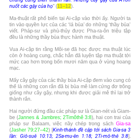
nuốt các gậy của họ
” (
11–12
).
Ma-thuật rất phổ biến tại Ai-cập vào thời ấy. Người ta
tin vào quyền lực của các ‘lá bùa’ do những ‘thầy bùa’
viết. Pháp-sư và phù-thủy được Pha-ra-ôn triệu tập
đều là những thầy bùa thực hành ma thuật.
Vua Ai-cập tin rằng Môi-se đã học được ma thuật lúc
còn ở hoàng cung, chắc hẳn đã luyện tập ma thuật tới
mức cao hơn trong bốn mươi năm qua ở vùng hoang
mạc.
Mấy cây gậy của các thầy bùa Ai-cập đem vào cung có
thể là những con rắn đã bị bùa mê làm cứng đơ trông
giống như cây gậy, nhưng khi được giải mê thì lại trở
thành rắn.
Hai người đứng đầu các pháp sư là Gian-nét và Giam-
be (
Jannes & Jambres; 2Timôthê 3:8
), hai con trai của
pháp sư Balaam, việc nầy chép trong sách
Gia-sa
Kinh-thánh đề cập tới sách Gia-sa 3
(
Jasher 79:27–42
) [
lần: Giô-suê 10:13; 2Sa-mu-ên 1:18; 2Ti-mô-thê 3:8
].