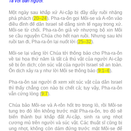
Ta với dân ngươi.
”
Một ngày sau khắp xứ Ai-cập bị đầy dẫy ruồi nhặng
phá phách (
20–24
). Pha-ra-ôn gọi Môi-se và A-rôn vào
điều đình để dân Israel sẽ dâng sinh tế ngay trong xứ.
Môi-se từ chối. Pha-ra-ôn giả vờ nhượng bộ xin Môi
se cầu nguyện Chúa cho hết nạn ruồi. Nhưng sau khi
ruồi tan đi, Pha-ra-ôn lại nuốt lời (
25–32
).
Môi-se lại vâng lời Chúa tới thông báo cho Pha-ra-ôn
về tai họa thứ năm là tất cả thú vật của người Ai-cập
sẽ bị ôn dịch; còn súc vật của người Israel sẽ an toàn.
Ôn dịch xảy ra y như lời Môi se thông báo (
9:1–6
).
Pha-ra-ôn sai người đi xem xét súc vật của dân Israel
thì thấy chẳng con nào bị chết cả; tuy vậy, Pha-ra-ôn
vẫn cứng lòng (
9:7
).
Chúa bảo Môi-se và A-rôn hốt tro trong lò, rồi Môi-se
tung tro đó lên không trước mặt Pha-ra-ôn, tro đó sẽ
biến thành bụi khắp đất Ai-cập, sinh ra ung nhọt
cương mủ trên người và súc vật. Các thuật sĩ cũng bị
ung nhọt, không còn dám đứng trước mặt Môi-se để