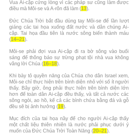
Vua Ai-cập cứng lòng vì các pháp sư cũng làm được
điều mà Môi-se và A-rôn đã làm (
13
).
Đức Chúa Trời bắt đầu dùng tay Môi-se để lần lượt
giáng các tai họa xuống đất nước và dân chúng Ai-
cập. Tai họa đầu tiên là nước sông biến thành máu
(
14–21
).
Môi-se phải đợi vua Ai-cập đi ra bờ sông vào buổi
sáng để thông báo sự trừng phạt tội nhà vua không
vâng lời Chúa (
16–18
).
Khi bày tỏ quyền năng của Chúa cho dân Israel xem,
Môi-se chỉ thực hiện trên bình diện nhỏ với số ít người
thấy. Bây giờ, ông phải thực hiện trên bình diện lớn
hơn để toàn dân Ai-cập đều thấy, và tất cả nước các
sông ngòi, ao hồ, kể cả các bình chứa bằng đá và gỗ
đều sẽ bị ảnh hưởng (
19
).
Mục đích của tai họa nầy để cho người Ai-cập thấy
một chất liệu thiên nhiên là nước phải phục dưới ý
muốn của Đức Chúa Trời Toàn Năng (
20–21
).