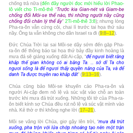
chống trả nữa (
đến đây người đọc mới hiểu lời Phao-
Trước kia Gian-nét và Giam-be
lô viết cho Ti-mô-thê
“
chống đối Môi-se thể nào, thì những người nầy cũng
chống đối chân lý thể ấy
”
2Ti-mô-thê 3:8
); nhưng lòng
Pha-ra-ôn vẫn cứng cỏi, chai lì trước tai họa thứ sáu
nầy. Ông ta vẫn không cho dân Israel ra đi (
9:8–12
).
Đức Chúa Trời lại sai Môi-se dậy sớm đến gặp Pha-
ra-ôn để thông báo tai họa thứ bảy đầy kinh hoàng là
để ngươi biết rằng
mưa đá sẽ giáng xuống đất Ai-cập, “
khắp thế gian không có ai bằng Ta. … sở dĩ Ta cho
ngươi sống là để ngươi thấy quyền năng của Ta, và để
danh Ta được truyền rao khắp đất
” (
9:13–16
).
Chúa cũng bảo Môi-se khuyến cáo Pha-ra-ôn và
người Ai-cập đem nô lệ và súc vật vào chỗ an toàn
trước khi mưa đá trút xuống. Những tôi tớ của Pha-ra-
ôn biết kính sợ Chúa đều rút nô lệ và súc vật mình vào
nhà. Kẻ thờ ơ thì không nghe lời (
17–21
).
mưa đá trút
Môi se vâng lời Chúa, giơ gậy lên trời, “
xuống, pha trộn với lửa chớp nhoáng tạo nên một trận