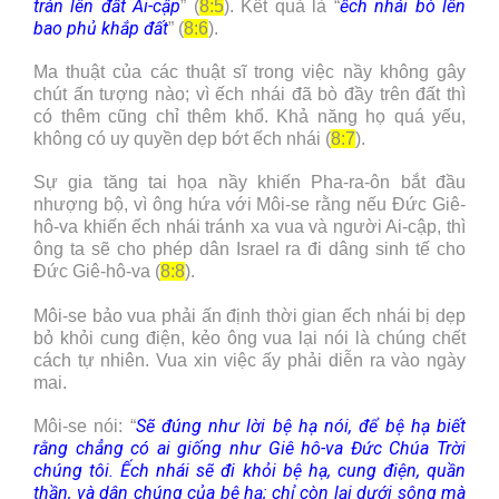
tràn lên đất Ai-cập
ếch nhái bò lên
” (
8:5
). Kết quả là “
bao phủ khắp đất
” (
8:6
).
Ma thuật của các thuật sĩ trong việc nầy không gây
chút ấn tượng nào; vì ếch nhái đã bò đầy trên đất thì
có thêm cũng chỉ thêm khổ. Khả năng họ quá yếu,
không có uy quyền dẹp bớt ếch nhái (
8:7
).
Sự gia tăng tai họa nầy khiến Pha-ra-ôn bắt đầu
nhượng bộ, vì ông hứa với Môi-se rằng nếu Đức Giê-
hô-va khiến ếch nhái tránh xa vua và người Ai-cập, thì
ông ta sẽ cho phép dân Israel ra đi dâng sinh tế cho
Đức Giê-hô-va (
8:8
).
Môi-se bảo vua phải ấn định thời gian ếch nhái bị dẹp
bỏ khỏi cung điện, kẻo ông vua lại nói là chúng chết
cách tự nhiên. Vua xin việc ấy phải diễn ra vào ngày
mai.
Sẽ đúng như lời bệ hạ nói, để bệ hạ biết
Môi-se nói: “
rằng chẳng có ai giống như Giê hô-va Đức Chúa Trời
chúng tôi. Ếch nhái sẽ đi khỏi bệ hạ, cung điện, quần
thần, và dân chúng của bệ hạ; chỉ còn lại dưới sông mà