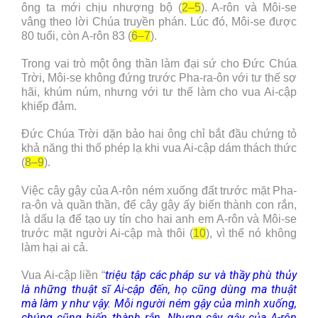
ông ta mới chịu nhượng bộ (
2–5
). A-rôn và Môi-se
vâng theo lời Chúa truyền phán. Lúc đó, Môi-se được
80 tuổi, còn A-rôn 83 (
6–7
).
Trong vai trò một ông thần làm đại sứ cho Đức Chúa
Trời, Môi-se không đứng trước Pha-ra-ôn với tư thế sợ
hãi, khúm núm, nhưng với tư thế làm cho vua Ai-cập
khiếp đảm.
Đức Chúa Trời dặn bảo hai ông chỉ bắt đầu chứng tỏ
khả năng thi thố phép lạ khi vua Ai-cập dám thách thức
(
8–9
).
Việc cây gậy của A-rôn ném xuống đất trước mặt Pha-
ra-ôn và quần thần, để cây gậy ấy biến thành con rắn,
là dấu lạ để tạo uy tín cho hai anh em A-rôn và Môi-se
trước mặt người Ai-cập mà thôi (
10
), vì thế nó không
làm hại ai cả.
triệu tập các pháp sư và thầy phù thủy
Vua Ai-cập liền “
là những thuật sĩ Ai-cập đến, họ cũng dùng ma thuật
mà làm y như vậy. Mỗi người ném gậy của mình xuống,
chúng cũng biến thành rắn. Nhưng cây gậy của A-rôn