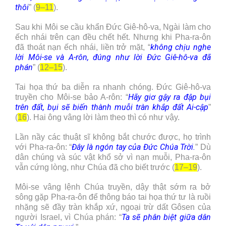
thôi
” (
9–11
).
Sau khi Môi se cầu khẩn Đức Giê-hô-va, Ngài làm cho
ếch nhái trên cạn đều chết hết. Nhưng khi Pha-ra-ôn
không chịu nghe
đã thoát nạn ếch nhái, liền trở mặt, “
lời Môi-se và A-rôn, đúng như lời Đức Giê-hô-va đã
phán
” (
12–15
).
Tai họa thứ ba diễn ra nhanh chóng. Đức Giê-hô-va
Hãy giơ gậy ra đập bụi
truyền cho Môi-se bảo A-rôn: “
trên đất, bụi sẽ biến thành muỗi tràn khắp đất Ai-cập
”
(
16
). Hai ông vâng lời làm theo thì có như vậy.
Lần nầy các thuật sĩ không bắt chước được, họ trình
Đây là ngón tay của Đức Chúa Trời.
với Pha-ra-ôn: “
” Dù
dân chúng và súc vật khổ sở vì nạn muỗi, Pha-ra-ôn
vẫn cứng lòng, như Chúa đã cho biết trước (
17–19
).
Môi-se vâng lệnh Chúa truyền, dậy thật sớm ra bở
sông gặp Pha-ra-ôn để thông báo tai họa thứ tư là ruồi
nhặng sẽ đầy tràn khắp xứ, ngoại trừ dất Gôsen của
Ta sẽ phân biệt giữa dân
người Israel, vì Chúa phán: “