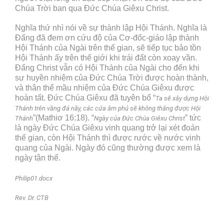
Chúa Trời ban qua Đức Chúa Giêxu Christ.
Nghĩa thứ nhì nói về sự thành lập Hội Thánh. Nghĩa là
Đấng đã đem ơn cứu độ của Cơ-đốc-giáo lập thành
Hội Thánh của Ngài trên thế gian, sẽ tiếp tục bảo tồn
Hội Thánh ấy trên thế giới khi trái đất còn xoay vần.
Đấng Christ vẫn có Hội Thánh của Ngài cho đến khi
sự huyền nhiệm của Đức Chúa Trời được hoàn thành,
và thân thể mầu nhiệm của Đức Chúa Giêxu được
hoàn tất. Đức Chúa Giêxu đã tuyên bố “
Ta sẽ xây dựng Hội
Thánh trên vầng đá nầy, các cửa âm phủ sẽ không thắng được Hội
”(Mathiơ 16:18). “
” tức
Thánh
Ngày của Đức Chúa Giêxu Christ
là ngày Đức Chúa Giêxu vinh quang trở lại xét đoán
thế gian, còn Hội Thánh thì được rước về nước vinh
quang của Ngài. Ngày đó cũng thường được xem là
ngày tận thế.
Philip01.docx
Rev. Dr. CTB