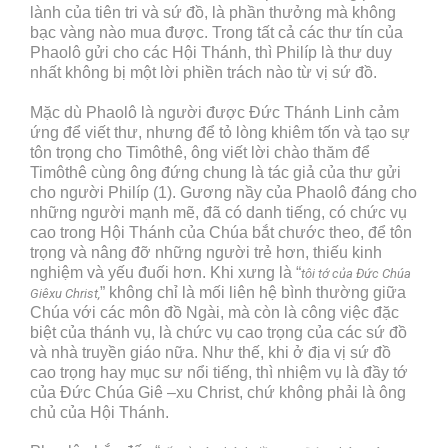
lành của tiên tri và sứ đồ, là phần thưởng mà không
bạc vàng nào mua được. Trong tất cả các thư tín của
Phaolô gửi cho các Hội Thánh, thì Philíp là thư duy
nhất không bị một lời phiền trách nào từ vị sứ đồ.
Mặc dù Phaolô là người được Đức Thánh Linh cảm
ứng để viết thư, nhưng để tỏ lòng khiêm tốn và tạo sự
tôn trọng cho Timôthê, ông viết lời chào thăm để
Timôthê cùng ông đứng chung là tác giả của thư gửi
cho người Philíp (1). Gương nầy của Phaolô đáng cho
những người mạnh mẽ, đã có danh tiếng, có chức vụ
cao trong Hội Thánh của Chúa bắt chước theo, để tôn
trọng và nâng đỡ những người trẻ hơn, thiếu kinh
nghiệm và yếu đuối hơn. Khi xưng là “
tôi tớ của Đức Chúa
” không chỉ là mối liên hệ bình thường giữa
Giêxu Christ,
Chúa với các môn đồ Ngài, mà còn là công việc đặc
biệt của thánh vụ, là chức vụ cao trọng của các sứ đồ
và nhà truyền giáo nữa. Như thế, khi ở địa vị sứ đồ
cao trọng hay mục sư nổi tiếng, thì nhiệm vụ là đầy tớ
của Đức Chúa Giê –xu Christ, chứ không phải là ông
chủ của Hội Thánh.