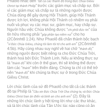
Phaolô nhắc đến “
tất cả các thánh đồ trong Đức Chúa Giêxu
” trước các giám mục và chấp sự. Bởi
Christ tại thành Philíp
vì các giám mục và chấp sự là những người được
Chúa dùng để gây dựng Hội Thánh, giúp Hội Thánh
được ích lợi, không phải Hội Thánh có nhiệm vụ phải
nuôi và phục vụ các mục sư, giám mục, hay chấp sự.
Người hầu việc Chúa không được “
” của
chi phối đức tin
tín hữu nhưng phải “
” cho họ
góp phần tạo niềm vui
(2Côrinhtô 1:24). Như Phaolô đã chân thành bộc bạch
“
” (2Côrinhtô
vì Đức Chúa Giêxu, chúng tôi làm tôi tớ cho anh em
4:5b). Hãy cùng nhau suy nghĩ về hai chữ “
”
thánh đồ,
những người được biệt riêng ra cho Đức Chúa Trời,
thánh hoá bởi Đức Thánh Linh. Nếu ai không thực sự
là “
” khi còn ở thế gian, thì sẽ không thể được
thánh đồ
làm các “
” trên thiên đàng. Chúng ta chỉ có thể trở
thánh
nên “
” khi chúng ta thực sự ở trong Đức Chúa
thánh đồ
Giêxu Christ.
Lời chúc lành của sứ đồ Phaolô cho tất cả các thánh
đồ tại Philíp là “
Cầu xin Đức Chúa Trời Cha chúng ta, và Đức Chúa
” (2). Đây là
Giêxu Christ ban ân điển và bình an cho anh em
những lời chúc lành y hệt từng lời như các thư khác,
và là lời chúc lành của Tân Ước lúc nào cũng có ân