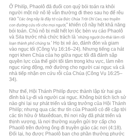
Ở Philíp, Phaolô đã đuổi con quỷ bói toán ra khỏi
người một nữ nô lệ vẫn thường đi theo sau họ để rêu
rao “
Các ông nầy là đầy tớ của Đức Chúa Trời Chí Cao, rao truyền
” khiến cô nầy hết khả năng
con đường cứu rỗi cho mọi người,
bói toán. Chủ nô bị mất hết lợi lộc bèn vu cáo Phaolô
và Sila trước nhà chức trách là ‘
những người Do-thái làm rối
’ Họ bị xé áo, đánh đòn và giam
loạn thành phố chúng ta.
vào ngục tối (Công Vụ 16:16–24). Nhưng tiếng ca hát
ngợi khen Chúa của họ giữa ngục tối đã đánh sập
quyền lực của thế giới tối tăm trong khu vực, làm nền
ngục rúng động, mở đường cho người cai ngục và cả
nhà tiếp nhận ơn cứu rỗi của Chúa (Công Vụ 16:25–
34).
Như thế, Hội Thánh Philíp được thành lập từ hai gia
đình bà Ly-đi và người cai ngục. Không bút tích lịch sử
nào ghi lại sự phát triển và tăng trưởng của Hội Thánh
Philíp; nhưng qua các thư tín của Phaolô có đề cập tới
các tín hữu ở Maxêđoan, thì nơi nầy đã phát triển và
thịnh vượng, là nơi thường xuyên gửi trợ cấp cho
Phaolô trên đường ông đi truyền giáo các nơi (4:18).
Đối lại, họ được Phaolô ban cho phần thưởng phước