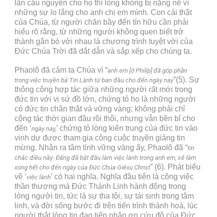
lần cầu nguyện cho họ thì lòng không bị nặng nề vì
những sự lo lắng cho anh chị em mình. Con cái thật
của Chúa, từ người chăn bầy đến tín hữu cần phải
hiểu rõ rằng, từ những người không quen biết trở
thành gắn bó với nhau là chương trình tuyệt vời của
Đức Chúa Trời đã dắt dẫn và sắp xếp cho chúng ta.
Phaolô đã cảm tạ Chúa vì “
anh em [ở Philíp] đã góp phần
”(5). Sự
trong việc truyền bá Tin Lành từ ban đầu cho đến ngày nay
thông công hợp tác giữa những người rất mới trong
đức tin với vị sứ đồ lớn, chứng tỏ họ là những người
có đức tin chân thật và vững vàng; không phải chỉ
cộng tác thời gian đầu rồi thôi, nhưng vẫn bền bỉ cho
đến ‘
’ chứng tỏ lòng kiên trung của đức tin vào
ngày nay,
vinh dự được tham gia công cuộc truyền giảng tin
mừng. Nhận ra tâm tình vững vàng ấy, Phaolô đã “
tin
chắc điều nầy: Đấng đã bắt đầu làm việc lành trong anh em, sẽ làm
” (6). Phát biểu
xong hết cho đến ngày của Đức Chúa Giêxu Christ
về ‘
’ có hai nghĩa. Nghĩa đầu tiên là công việc
việc lành
thần thượng mà Đức Thánh Linh hành động trong
lòng người tin, tức là sự tha tội, sự tái sinh trong tâm
linh, và đời sống bước đi trên tiến trình thánh hoá, lúc
người thật lòng tin đạo tiếp nhận ơn cứu độ của Đức