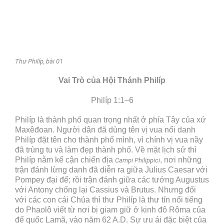
Thư Philíp, bài 01
Vai Trò của Hội Thánh Philíp
Philíp 1:1–6
Philíp là thành phố quan trọng nhất ở phía Tây của xứ
Maxêđoan. Người dân đã dùng tên vị vua nổi danh
Philíp đặt tên cho thành phố mình, vì chính vị vua nầy
đã trùng tu và làm đẹp thành phố. Về mặt lịch sử thì
Philíp nằm kế cận chiến địa
, nơi những
Campi Philippici
trận đánh lừng danh đã diễn ra giữa Julius Caesar với
Pompey đại đế; rồi trận đánh giữa các tướng Augustus
với Antony chống lại Cassius và Brutus. Nhưng đối
với các con cái Chúa thì thư Philíp là thư tín nổi tiếng
do Phaolô viết từ nơi bị giam giữ ở kinh đô Rôma của
đế quốc Lamã, vào năm 62 A.D. Sự ưu ái đặc biệt của