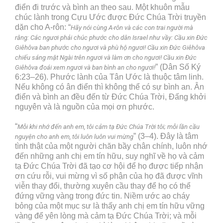
điển đi trước và bình an theo sau. Một khuôn mẫu
chúc lành trong Cựu Ước được Đức Chúa Trời truyền
dặn cho A-rôn: “
Hãy nói cùng A-rôn và các con trai người mà
rằng: Các ngươi phải chúc phước cho dân Israel như vầy: Cầu xin Đức
Giêhôva ban phước cho ngươi và phù hộ ngươi! Cầu xin Đức Giêhôva
chiếu sáng mặt Ngài trên ngươi và làm ơn cho ngươi! Cầu xin Đức
” (Dân Số Ký
Giêhôva đoái xem ngươi và ban bình an cho ngươi!
6:23–26). Phước lành của Tân Ước là thuộc tâm linh.
Nếu không có ân điển thì không thể có sự bình an. Ân
điển và bình an đều đến từ Đức Chúa Trời, Đấng khởi
nguyên và là nguồn của mọi ơn phước.
“
Mỗi khi nhớ đến anh em, tôi cảm tạ Đức Chúa Trời tôi; mỗi lần cầu
” (3–4). Đây là tâm
nguyện cho anh em, tôi luôn luôn vui mừng
tình thật của một người chăn bầy chân chính, luôn nhớ
đến những anh chị em tín hữu, suy nghĩ về họ và cảm
tạ Đức Chúa Trời đã tạo cơ hội để họ được tiếp nhận
ơn cứu rỗi, vui mừng vì số phận của họ đã được vĩnh
viễn thay đổi, thường xuyên cầu thay để họ có thể
đứng vững vàng trong đức tin. Niềm ước ao cháy
bỏng của một mục sư là thấy anh chị em tín hữu vững
vàng để yên lòng mà cảm tạ Đức Chúa Trời; và mỗi