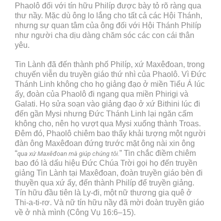
Phaolô đối với tín hữu Philíp được bày tỏ rõ ràng qua
thư nầy. Mặc dù ông lo lắng cho tất cả các Hội Thánh,
nhưng sự quan tâm của ông đối với Hội Thánh Philíp
như người cha dịu dàng chăm sóc các con cái thân
yêu.
Tin Lành đã đến thành phố Philíp, xứ Maxêđoan, trong
chuyến viễn du truyền giáo thứ nhì của Phaolô. Vì Đức
Thánh Linh không cho họ giảng đạo ở miền Tiểu Á lúc
ấy, đoàn của Phaolô đi ngang qua miền Phirigi và
Galati. Họ sửa soạn vào giảng đạo ở xứ Bithini lúc đi
đến gần Mysi nhưng Đức Thánh Linh lại ngăn cấm
không cho, nên họ vượt qua Mysi xuống thành Troas.
Đêm đó, Phaolô chiêm bao thấy khải tượng một người
đàn ông Maxêđoan đứng trước mặt ông nài xin ông
“
” Tin chắc điềm chiêm
qua xứ Maxêđoan mà giúp chúng tôi.
bao đó là dấu hiệu Đức Chúa Trời gọi họ đến truyền
giảng Tin Lành tại Maxêđoan, đoàn truyền giáo bèn đi
thuyền qua xứ ấy, đến thành Philíp để truyền giảng.
Tín hữu đầu tiên là Ly-đi, một nữ thương gia quê ở
Thi-a-ti-rơ. Và nữ tín hữu nầy đã mời đoàn truyền giáo
về ở nhà mình (Công Vụ 16:6–15).