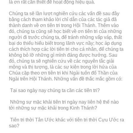
là ơn rất cần thiết để hoạt động hiệu quả.
Chúng ta sẽ lần lượt nghiên cứu các vấn đề sau đây
bằng cách tham khảo lời chỉ dẫn của các tác giả đã
thành danh về ơn tiên tri trong Hội Thánh. Thêm vào
đó, chúng ta cũng sẽ học biết về ơn tiên tri của những
người đi trước chúng ta, để tránh những vấp váp, thất
bại do thiếu hiểu biết trong lãnh vực nầy; học áp dụng
cách thích hợp các lời tiên tri cho cá nhân, để chúng ta
không bỏ lỡ những gì mình đáng được hưởng. Sau
đó, chúng ta sẽ nghiên cứu về các nguyên tắc giải
mộng và thị tượng, là các sự kiện trong lời hứa của
Chúa cặp theo ơn tiên tri khi Ngài tuôn đổ Thần của
Ngài trên Hội Thánh. Những vấn đề thắc mắc gồm có:
 Tại sao ngày nay chúng ta cần các tiên tri?
 Những sự mặc khải tiên tri ngày nay liên hệ thế nào
tới những sự mặc khải trong Kinh Thánh?
 Tiên tri thời Tân Ước khác với tiên tri thời Cựu Ước ra
sao?