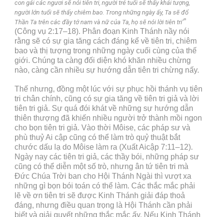
con gái các ngươi sẽ nói tiên tri, người trẻ tuổi sẽ thấy khải tượng,
người lớn tuổi sẽ thấy chiêm bao. Trong những ngày ấy, Ta sẽ đổ
”
Thần Ta trên các đầy tớ nam và nữ của Ta, họ sẽ nói lời tiên tri’
(Công vụ 2:17–18). Phân đoạn Kinh Thánh nầy nói
rằng sẽ có sự gia tăng cách đáng kể về tiên tri, chiêm
bao và thị tượng trong những ngày cuối cùng của thế
giới. Chúng ta càng đối diện khó khăn nhiều chừng
nào, càng cần nhiều sự hướng dẫn tiên tri chừng nấy.
Thế nhưng, đồng một lúc với sự phục hồi thánh vụ tiên
tri chân chính, cũng có sự gia tăng về tiên tri giả và lời
tiên tri giả. Sự quá đói khát về những sự hướng dẫn
thiên thượng đã khiến nhiều người trở thành mồi ngon
cho bọn tiên tri giả. Vào thời Môise, các pháp sư và
phù thuỷ Ai cập cũng có thể làm trò quỷ thuật bắt
chước dấu lạ do Môise làm ra (Xuất Aicập 7:11–12).
Ngày nay các tiên tri giả, các thầy bói, những pháp sư
cũng có thể diễn một số trò, nhưng ân tứ tiên tri mà
Đức Chúa Trời ban cho Hội Thánh Ngài thì vượt xa
những gì bọn bói toán có thể làm. Các thắc mắc phải
lẽ về ơn tiên tri sẽ được Kinh Thánh giải đáp thoả
đáng, nhưng điều quan trọng là Hội Thánh cần phải
biết và giải quyết những thắc mắc ấy. Nếu Kinh Thánh