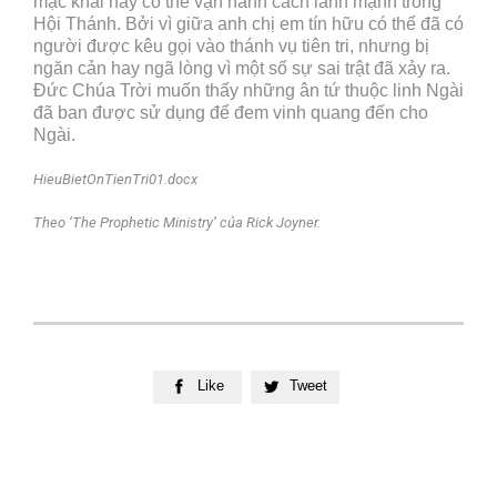
mặc khải nầy có thể vận hành cách lành mạnh trong
Hội Thánh. Bởi vì giữa anh chị em tín hữu có thể đã có
người được kêu gọi vào thánh vụ tiên tri, nhưng bị
ngăn cản hay ngã lòng vì một số sự sai trật đã xảy ra.
Đức Chúa Trời muốn thấy những ân tứ thuộc linh Ngài
đã ban được sử dụng để đem vinh quang đến cho
Ngài.
HieuBietOnTienTri01.docx
Theo ‘The Prophetic Ministry’ của Rick Joyner.
Like
Tweet

