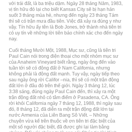
với trái đất, là ba triệu dặm. Ngày 28 tháng Năm, 1983,
vị tín hữu đó lại cho biết Kansas City sẽ bị hạn hán
suốt 3 tháng mùa hè, nhưng đến ngày 23 tháng Tám
thì sẽ có trận mưa đầu tiên. Việc đã xảy ra đúng y như
vậy. Tín hữu ấy tên là Bob Jones, trở thành nhà tiên tri
có uy tín về những lời tiên báo chính xác cho đến ngày
nay.
Cuối tháng Mười Một, 1988, Mục sư, cũng là tiên tri
Paul Cain nói trong điện thoại cho một nhóm mục sư
của Anaheim Vineyard biết rằng, ngày ông đến vào
tuần tới sẽ có động đất ở Nam California, nhưng
không phải là động đất mạnh. Tuy vậy, ngày tiếp theo
sau ngày ông rời Califor –nia, thì sẽ có một trận động
đất lớn ở đâu đó trên thế giới. Ngày 3 tháng 12, lúc
3:38 sáng, đúng ngày Paul Cain đến, thì xảy ra một
trận động đất nhỏ có tâm điểm ở Pasadena, CA. Ông
rời khỏi California ngày 7 tháng 12, 1988, thì ngày sau
đó, 8 tháng 12, đã diễn ra một trận động đất lớn tại
nước Armenia của Liên Bang Sô Viết. – Những
chuyện vừa kể trên thuộc về ơn tiên tri đặc biệt của
một số người đặc biệt, đã được ghi lại làm bằng