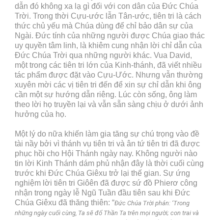
dẫn đó không xa lạ gì đối với con dân của Đức Chúa
Trời. Trong thời Cựu-ước lẫn Tân-ước, tiên tri là cách
thức chủ yếu mà Chúa dùng để chỉ bảo dân sự của
Ngài. Đức tính của những người được Chúa giao thác
uy quyền tâm linh, là khiêm cung nhận lời chỉ dẫn của
Đức Chúa Trời qua những người khác. Vua David,
một trong các tiên tri lớn của Kinh-thánh, đã viết nhiều
tác phẩm được đặt vào Cựu-Ước. Nhưng vẫn thường
xuyên mời các vị tiên tri đến để xin sự chỉ dẫn khi ông
cần một sự hướng dẫn riêng. Lúc còn sống, ông làm
theo lời họ truyền lại và vẫn sẵn sàng chịu ở dưới ảnh
hưởng của họ.
Một lý do nữa khiến làm gia tăng sự chú trọng vào đề
tài nầy bởi vì thánh vụ tiên tri và ân tứ tiên tri đã được
phục hồi cho Hội Thánh ngày nay. Không người nào
tin lời Kinh Thánh dám phủ nhận đây là thời cuối cùng
trước khi Đức Chúa Giêxu trở lại thế gian. Sự ứng
nghiệm lời tiên tri Giôên đã được sứ đồ Phierơ công
nhận trong ngày lễ Ngũ Tuần đầu tiên sau khi Đức
Chúa Giêxu đã thăng thiên: “
Đức Chúa Trời phán: ‘Trong
những ngày cuối cùng, Ta sẽ đổ Thần Ta trên mọi người; con trai và