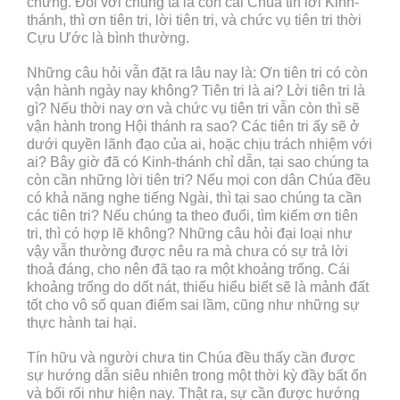
chứng. Đối với chúng ta là con cái Chúa tin lời Kinh-
thánh, thì ơn tiên tri, lời tiên tri, và chức vụ tiên tri thời
Cựu Ước là bình thường.
Những câu hỏi vẫn đặt ra lâu nay là: Ơn tiên tri có còn
vận hành ngày nay không? Tiên tri là ai? Lời tiên tri là
gì? Nếu thời nay ơn và chức vụ tiên tri vẫn còn thì sẽ
vận hành trong Hội thánh ra sao? Các tiên tri ấy sẽ ở
dưới quyền lãnh đạo của ai, hoặc chịu trách nhiệm với
ai? Bây giờ đã có Kinh-thánh chỉ dẫn, tại sao chúng ta
còn cần những lời tiên tri? Nếu mọi con dân Chúa đều
có khả năng nghe tiếng Ngài, thì tại sao chúng ta cần
các tiên tri? Nếu chúng ta theo đuổi, tìm kiếm ơn tiên
tri, thì có hợp lẽ không? Những câu hỏi đại loại như
vậy vẫn thường được nêu ra mà chưa có sự trả lời
thoả đáng, cho nên đã tạo ra một khoảng trống. Cái
khoảng trống do dốt nát, thiếu hiểu biết sẽ là mảnh đất
tốt cho vô số quan điểm sai lầm, cũng như những sự
thực hành tai hại.
Tín hữu và người chưa tin Chúa đều thấy cần được
sự hướng dẫn siêu nhiên trong một thời kỳ đầy bất ổn
và bối rối như hiện nay. Thật ra, sự cần được hướng