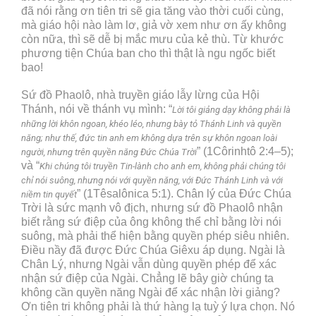
đã nói rằng ơn tiên tri sẽ gia tăng vào thời cuối cùng,
mà giáo hội nào làm lơ, giả vờ xem như ơn ấy không
còn nữa, thì sẽ dễ bị mắc mưu của kẻ thù. Từ khước
phương tiện Chúa ban cho thì thật là ngu ngốc biết
bao!
Sứ đồ Phaolô, nhà truyền giáo lẫy lừng của Hội
Thánh, nói về thánh vụ mình: “
Lời tôi giảng dạy không phải là
những lời khôn ngoan, khéo léo, nhưng bày tỏ Thánh Linh và quyền
năng; như thế, đức tin anh em không dựa trên sự khôn ngoan loài
” (1Côrinhtô 2:4–5);
người, nhưng trên quyền năng Đức Chúa Trời
và “
Khi chúng tôi truyền Tin-lành cho anh em, không phải chúng tôi
chỉ nói suông, nhưng nói với quyền năng, với Đức Thánh Linh và với
” (1Têsalônica 5:1). Chân lý của Đức Chúa
niềm tin quyết
Trời là sức mạnh vô địch, nhưng sứ đồ Phaolô nhận
biết rằng sứ điệp của ông không thể chỉ bằng lời nói
suông, mà phải thể hiện bằng quyền phép siêu nhiên.
Điều nầy đã được Đức Chúa Giêxu áp dụng. Ngài là
Chân Lý, nhưng Ngài vẫn dùng quyền phép để xác
nhận sứ điệp của Ngài. Chẳng lẽ bây giờ chúng ta
không cần quyền năng Ngài để xác nhận lời giảng?
Ơn tiên tri không phải là thứ hàng lạ tuỳ ý lựa chọn. Nó