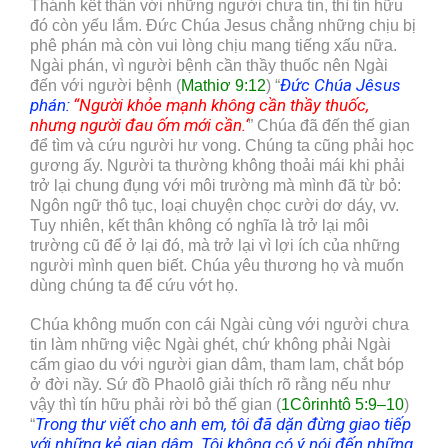
Thánh kết thân với những người chưa tin, thì tín hữu
đó còn yếu lắm. Đức Chúa Jesus chẳng những chịu bị
phê phán mà còn vui lòng chịu mang tiếng xấu nữa.
Ngài phán, vì người bệnh cần thầy thuốc nên Ngài
Đức Chúa Jêsus
đến với người bệnh (
Mathiơ 9:12
) “
phán:
“Người khỏe mạnh không cần thầy thuốc,
nhưng người đau ốm mới cần.
‘
” Chúa đã đến thế gian
để tìm và cứu người hư vong. Chúng ta cũng phải học
gương ấy. Người ta thường không thoải mái khi phải
trở lại chung đụng với môi trường mà mình đã từ bỏ:
Ngôn ngữ thô tục, loại chuyện chọc cười dơ dáy, vv.
Tuy nhiên, kết thân không có nghĩa là trở lại môi
trường cũ để ở lại đó, mà trở lại vì lợi ích của những
người mình quen biết. Chúa yêu thương họ và muốn
dùng chúng ta để cứu vớt họ.
Chúa không muốn con cái Ngài cùng với người chưa
tin làm những việc Ngài ghét, chứ không phải Ngài
cấm giao du với người gian dâm, tham lam, chắt bóp
ở đời nầy. Sứ đồ Phaolô giải thích rõ rằng nếu như
vậy thì tín hữu phải rời bỏ thế gian (
1Côrinhtô 5:9–10
)
Trong thư viết cho anh em, tôi đã dặn đừng giao tiếp
“
với những kẻ gian dâm.
Tôi không có ý nói đến những