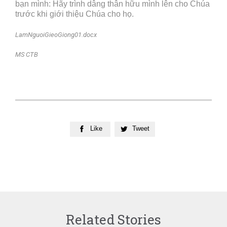
bạn mình: Hãy trình dâng thân hữu mình lên cho Chúa
trước khi giới thiệu Chúa cho họ.
LamNguoiGieoGiong01.docx
MS CTB
Like
Tweet


Related Stories