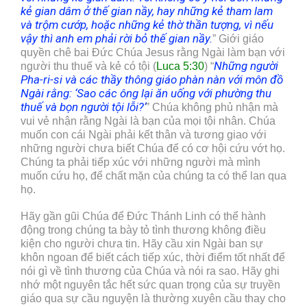
kẻ gian dâm ở thế gian nầy, hay những kẻ tham lam
và trộm cướp, hoặc những kẻ thờ thần tượng, vì nếu
vậy thì anh em phải rời bỏ thế gian nầy.
” Giới giáo
quyền chê bai Đức Chúa Jesus rằng Ngài làm bạn với
Những người
người thu thuế và kẻ có tội (
Luca
5
:30
) “
Pha-ri-si và các thầy thông giáo phàn nàn với môn đồ
Ngài rằng:
‘
Sao các ông lại ăn uống với phường thu
thuế và bọn người tội lỗi?
‘
” Chúa không phủ nhận mà
vui vẻ nhận rằng Ngài là bạn của mọi tội nhân. Chúa
muốn con cái Ngài phải kết thân và tương giao với
những người chưa biết Chúa để có cơ hội cứu vớt họ.
Chúng ta phải tiếp xúc với những người mà mình
muốn cứu họ, để chất mặn của chúng ta có thể lan qua
họ.
Hãy gần gũi Chúa để Đức Thánh Linh có thể hành
động trong chúng ta bày tỏ tình thương không điều
kiện cho người chưa tin. Hãy cầu xin Ngài ban sự
khôn ngoan để biết cách tiếp xúc, thời điểm tốt nhất để
nói gì về tình thương của Chúa và nói ra sao. Hãy ghi
nhớ một nguyên tắc hết sức quan trọng của sự truyền
giáo qua sự cầu nguyện là thường xuyên cầu thay cho