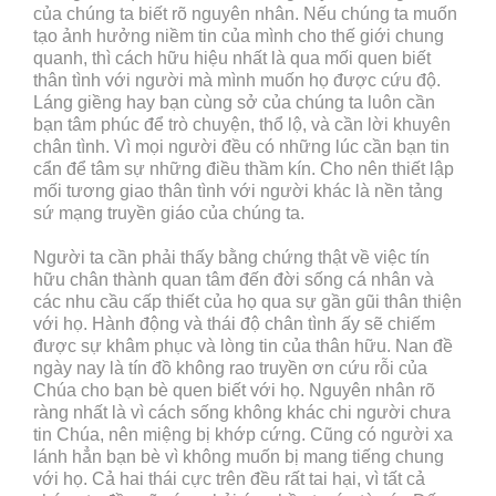
của chúng ta biết rõ nguyên nhân. Nếu chúng ta muốn
tạo ảnh hưởng niềm tin của mình cho thế giới chung
quanh, thì cách hữu hiệu nhất là qua mối quen biết
thân tình với người mà mình muốn họ được cứu độ.
Láng giềng hay bạn cùng sở của chúng ta luôn cần
bạn tâm phúc để trò chuyện, thổ lộ, và cần lời khuyên
chân tình. Vì mọi người đều có những lúc cần bạn tin
cẩn để tâm sự những điều thầm kín. Cho nên thiết lập
mối tương giao thân tình với người khác là nền tảng
sứ mạng truyền giáo của chúng ta.
Người ta cần phải thấy bằng chứng thật về việc tín
hữu chân thành quan tâm đến đời sống cá nhân và
các nhu cầu cấp thiết của họ qua sự gần gũi thân thiện
với họ. Hành động và thái độ chân tình ấy sẽ chiếm
được sự khâm phục và lòng tin của thân hữu. Nan đề
ngày nay là tín đồ không rao truyền ơn cứu rỗi của
Chúa cho bạn bè quen biết với họ. Nguyên nhân rõ
ràng nhất là vì cách sống không khác chi người chưa
tin Chúa, nên miệng bị khớp cứng. Cũng có người xa
lánh hẳn bạn bè vì không muốn bị mang tiếng chung
với họ. Cả hai thái cực trên đều rất tai hại, vì tất cả