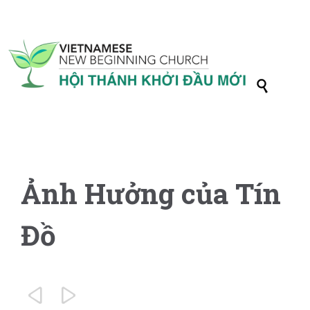

Ảnh Hưởng của Tín
Đồ

