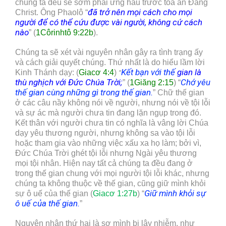
chúng ta đều sẽ sớm phải ứng hầu trước tòa án Đấng
đã trở nên mọi cách cho mọi
Christ. Ông Phaolô “
người để có
thể
cứu được vài người
,
không cứ cách
nào
” (
1Côrinhtô 9:22
b
).
Chúng ta sẽ xét vài nguyên nhân gây ra tình trạng ấy
và cách giải quyết chúng. Thứ nhất là do hiểu lầm lời
Kết bạn với
thế
gian
là
Kinh Thánh dạy: (
Giacơ 4:4
)
“
thù nghịch với Đức Chúa Trời
;
Chớ yêu
” (
1Giăng 2:15
) “
thế gian cùng những gì trong thế gian.
” Chữ thế gian
ở các câu nầy không nói về người, nhưng nói về tội lỗi
và sự ác mà người chưa tin đang lặn ngụp trong đó.
Kết thân với người chưa tin có nghĩa là vâng lời Chúa
dạy yêu thương người, nhưng không sa vào tội lỗi
hoặc tham gia vào những việc xấu xa họ làm; bởi vì,
Đức Chúa Trời ghét tội lỗi nhưng Ngài yêu thương
mọi tội nhân. Hiện nay tất cả chúng ta đều đang ở
trong thế gian chung với mọi người tội lỗi khác, nhưng
chúng ta không thuộc về thế gian, cũng giữ mình khỏi
G
iữ mình khỏi sự
sự ô uế của thế gian (
Giacơ 1:27b
) “
ô uế của thế gian.
”
Nguyên nhân thứ hai là sợ mình bị lây nhiễm, như