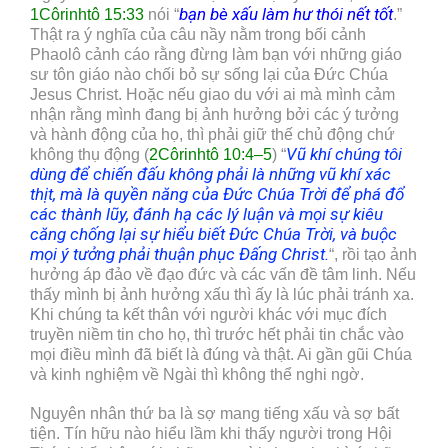
bạn bè xấu làm hư thói nết tốt
1Côrinhtô 15:33
nói “
.”
Thật ra ý nghĩa của câu nầy nằm trong bối cảnh
Phaolô cảnh cáo rằng đừng làm bạn với những giáo
sư tôn giáo nào chối bỏ sự sống lại của Đức Chúa
Jesus Christ. Hoặc nếu giao du với ai mà mình cảm
nhận rằng mình đang bị ảnh hưởng bởi các ý tưởng
và hành động của họ, thì phải giữ thế chủ động chứ
Vũ khí chúng tôi
không thụ động (
2Côrinhtô 10:4–5
) “
dùng để chiến đấu không phải là những vũ khí xác
thịt, mà là quyền năng của Đức Chúa Trời để phá đổ
các thành lũy, đánh hạ các lý luận và mọi sự kiêu
căng chống lại sự hiểu biết Đức Chúa Trời, và buộc
mọi ý tưởng phải thuận phục Đấng Christ.
“, rồi tạo ảnh
hưởng áp đảo về đạo đức và các vấn đề tâm linh. Nếu
thấy mình bị ảnh hưởng xấu thì ấy là lúc phải tránh xa.
Khi chúng ta kết thân với người khác với mục đích
truyền niềm tin cho họ, thì trước hết phải tin chắc vào
mọi điều mình đã biết là đúng và thật. Ai gần gũi Chúa
và kinh nghiệm về Ngài thì không thể nghi ngờ.
Nguyên nhân thứ ba là sợ mang tiếng xấu và sợ bất
tiện. Tín hữu nào hiểu lầm khi thấy người trong Hội