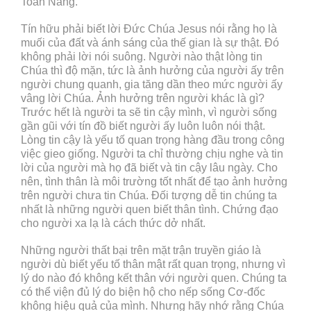
Toàn Năng.
Tín hữu phải biết lời Đức Chúa Jesus nói rằng họ là
muối của đất và ánh sáng của thế gian là sự thật. Đó
không phải lời nói suông. Người nào thật lòng tin
Chúa thì độ mặn, tức là ảnh hưởng của người ấy trên
người chung quanh, gia tăng dần theo mức người ấy
vâng lời Chúa. Ảnh hưởng trên người khác là gì?
Trước hết là người ta sẽ tin cậy mình, vì người sống
gần gũi với tín đồ biết người ấy luôn luôn nói thật.
Lòng tin cậy là yếu tố quan trọng hàng đầu trong công
việc gieo giống. Người ta chỉ thường chịu nghe và tin
lời của người mà họ đã biết và tin cậy lâu ngày. Cho
nên, tình thân là môi trường tốt nhất để tạo ảnh hưởng
trên người chưa tin Chúa. Đối tượng dễ tin chúng ta
nhất là những người quen biết thân tình. Chứng đạo
cho người xa lạ là cách thức dở nhất.
Những người thất bại trên mặt trận truyền giáo là
người dù biết yếu tố thân mật rất quan trọng, nhưng vì
lý do nào đó không kết thân với người quen. Chúng ta
có thể viện đủ lý do biện hộ cho nếp sống Cơ-đốc
không hiệu quả của mình. Nhưng hãy nhớ rằng Chúa