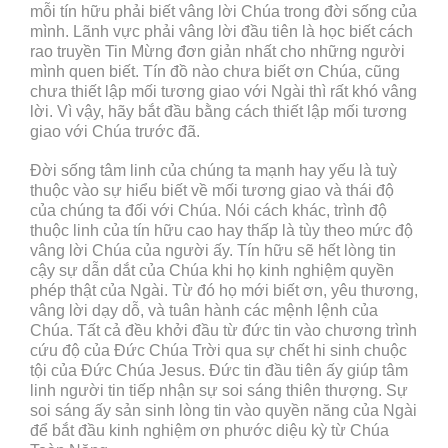
mỗi tín hữu phải biết vâng lời Chúa trong đời sống của
mình. Lãnh vực phải vâng lời đầu tiên là học biết cách
rao truyền Tin Mừng đơn giản nhất cho những người
mình quen biết. Tín đồ nào chưa biết ơn Chúa, cũng
chưa thiết lập mối tương giao với Ngài thì rất khó vâng
lời. Vì vậy, hãy bắt đầu bằng cách thiết lập mối tương
giao với Chúa trước đã.
Đời sống tâm linh của chúng ta mạnh hay yếu là tuỳ
thuộc vào sự hiểu biết về mối tương giao và thái độ
của chúng ta đối với Chúa. Nói cách khác, trình độ
thuộc linh của tín hữu cao hay thấp là tùy theo mức độ
vâng lời Chúa của người ấy. Tín hữu sẽ hết lòng tin
cậy sự dẫn dắt của Chúa khi họ kinh nghiệm quyền
phép thật của Ngài. Từ đó họ mới biết ơn, yêu thương,
vâng lời dạy dỗ, và tuân hành các mệnh lệnh của
Chúa. Tất cả đều khởi đầu từ đức tin vào chương trình
cứu độ của Đức Chúa Trời qua sự chết hi sinh chuộc
tội của Đức Chúa Jesus. Đức tin đầu tiên ấy giúp tâm
linh người tin tiếp nhận sự soi sáng thiên thượng. Sự
soi sáng ấy sản sinh lòng tin vào quyền năng của Ngài
để bắt đầu kinh nghiệm ơn phước diệu kỳ từ Chúa