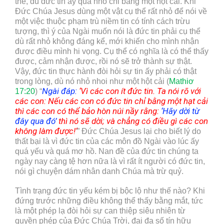
thể, dù đức tin ấy quá nhỏ chỉ bằng một hột cải. Khi
Đức Chúa Jesus dùng một vật cụ thể rất nhỏ để nói về
một việc thuộc phạm trù niềm tin có tính cách trừu
tượng, thì ý của Ngài muốn nói là đức tin phải cụ thể
dù rất nhỏ không đáng kể, mới khiến cho mình nhận
được điều mình hi vọng. Cụ thể có nghĩa là có thể thấy
được, cảm nhận được, rồi nó sẽ trở thành sự thật.
Vậy, đức tin thực hành đòi hỏi sự tin ấy phải có thật
trong lòng, dù nó nhỏ nhoi như một hột cải (
Mathiơ
Ngài đáp:
‘
Vì các con ít đức tin. Ta nói rõ với
17:20
) “
các con: Nếu các con có đức tin chỉ bằng một hạt cải
thì các con có thể bảo hòn núi nầy rằng:
‘
Hãy dời từ
đây qua đó’
thì nó sẽ dời; và chẳng có điều gì các con
không làm được!
‘
” Đức Chúa Jesus lại cho biết lý do
thất bại là vì đức tin của các môn đồ Ngài vào lúc ấy
quá yếu và quá mơ hồ. Nan đề của đức tin chúng ta
ngày nay càng tệ hơn nữa là vì rất ít người có đức tin,
nói gì chuyện dám nhân danh Chúa mà trừ quỷ.
Tình trạng đức tin yếu kém bị bộc lộ như thế nào? Khi
đứng trước những điều không thể thấy bằng mắt, tức
là một phép lạ đòi hỏi sự can thiệp siêu nhiên từ
quyền phép của Đức Chúa Trời, đại đa số tín hữu