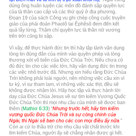
dùng ông huấn luyện các môn đồ đánh sập quyền lực
của tà thần cao cấp và các thứ quỷ ở địa phương.
Đoạn 19 của sách Công vụ ghi chép công cuộc truyền
giáo của phái đoàn Phaolô tại Êphêsô đem đến kết
quả lẫy lừng. Thậm chí quyền lực tà thần nữ vương
trên trời cũng bị sập.
Vì vậy, để thực hành đức tin thì hãy tập tành vận dụng
lòng tin đúng đắn của mình vào quyền phép và lòng
thương xót vô biên của Đức Chúa Trời. Nếu chưa có
đủ đức tin cho các việc lớn, hãy vận dụng đức tin trong
các việc nhỏ trước đã. Nhưng xin hiểu rằng Đức Chúa
Trời không phải loài người, nên những việc cầu xin vì
tư kỷ, vì sự tham lam, vì những việc xác thịt, đều sẽ
không được nhậm lời. Hãy học tập và thực hành lời
dạy của Đức Chúa Jesus về sự tìm kiếm Vương Quốc
Đức Chúa Trời thì mọi nhu cầu của mình sẽ được ban
Nhưng trước hết, hãy tìm kiếm
thêm (
Mathiơ 6:33
) “
vương quốc Đức Chúa Trời và sự công chính của
Ngài, thì Ngài sẽ ban cho các con mọi điều ấy nữa.
”
Còn ai cứ lo thâu trữ cho nhu cầu vật chất trước khi
tìm kiếm Chúa, người ấy sẽ chẳng nhận được gì hết.