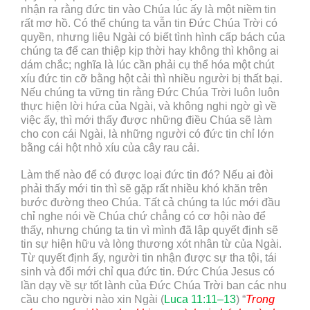
nhận ra rằng đức tin vào Chúa lúc ấy là một niềm tin
rất mơ hồ. Có thể chúng ta vẫn tin Đức Chúa Trời có
quyền, nhưng liệu Ngài có biết tình hình cấp bách của
chúng ta để can thiệp kịp thời hay không thì không ai
dám chắc; nghĩa là lúc cần phải cụ thể hóa một chút
xíu đức tin cỡ bằng hột cải thì nhiều người bị thất bại.
Nếu chúng ta vững tin rằng Đức Chúa Trời luôn luôn
thực hiện lời hứa của Ngài, và không nghi ngờ gì về
việc ấy, thì mới thấy được những điều Chúa sẽ làm
cho con cái Ngài, là những người có đức tin chỉ lớn
bằng cái hột nhỏ xíu của cây rau cải.
Làm thế nào để có được loại đức tin đó? Nếu ai đòi
phải thấy mới tin thì sẽ gặp rất nhiều khó khăn trên
bước đường theo Chúa. Tất cả chúng ta lúc mới đầu
chỉ nghe nói về Chúa chứ chẳng có cơ hội nào để
thấy, nhưng chúng ta tin vì mình đã lập quyết định sẽ
tin sự hiện hữu và lòng thương xót nhân từ của Ngài.
Từ quyết định ấy, người tin nhận được sự tha tội, tái
sinh và đổi mới chỉ qua đức tin. Đức Chúa Jesus có
lần dạy về sự tốt lành của Đức Chúa Trời ban các nhu
Trong
cầu cho người nào xin Ngài (
Luca 11:11–13
) “