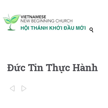

Đức Tin Thực Hành

