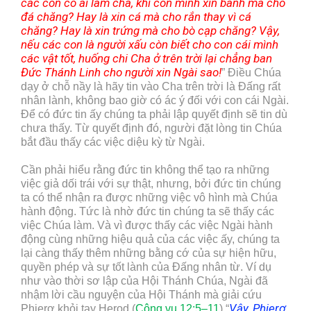
các con có ai làm cha, khi con mình xin bánh mà cho
đá chăng? Hay là xin cá mà cho rắn thay vì cá
chăng? Hay là xin trứng mà cho bò cạp chăng? Vậy,
nếu các con là người xấu còn biết cho con cái mình
các vật tốt, huống chi Cha ở trên trời lại chẳng ban
Đức Thánh Linh cho người xin Ngài sao!
” Điều Chúa
dạy ở chỗ nầy là hãy tin vào Cha trên trời là Đấng rất
nhân lành, không bao giờ có ác ý đối với con cái Ngài.
Để có đức tin ấy chúng ta phải lập quyết định sẽ tin dù
chưa thấy. Từ quyết định đó, người đặt lòng tin Chúa
bắt đầu thấy các việc diệu kỳ từ Ngài.
Cần phải hiểu rằng đức tin không thể tạo ra những
việc giả dối trái với sự thật, nhưng, bởi đức tin chúng
ta có thể nhận ra được những việc vô hình mà Chúa
hành động. Tức là nhờ đức tin chúng ta sẽ thấy các
việc Chúa làm. Và vì được thấy các việc Ngài hành
động cùng những hiệu quả của các việc ấy, chúng ta
lại càng thấy thêm những bằng cớ của sự hiện hữu,
quyền phép và sự tốt lành của Đấng nhân từ. Ví dụ
như vào thời sơ lập của Hội Thánh Chúa, Ngài đã
nhậm lời cầu nguyện của Hội Thánh mà giải cứu
Vậy, Phierơ
Phierơ khỏi tay Herod (
Công vụ 12:5–11
) “