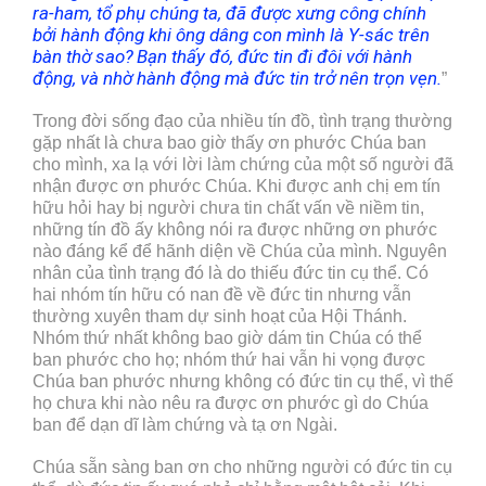
ra-ham, tổ phụ chúng ta, đã được xưng công chính
bởi hành động khi ông dâng con mình là Y-sác trên
bàn thờ sao?
Bạn thấy đó, đức tin đi đôi với hành
động, và nhờ hành động mà đức tin trở nên trọn vẹn.
”
Trong đời sống đạo của nhiều tín đồ, tình trạng thường
gặp nhất là chưa bao giờ thấy ơn phước Chúa ban
cho mình, xa lạ với lời làm chứng của một số người đã
nhận được ơn phước Chúa. Khi được anh chị em tín
hữu hỏi hay bị người chưa tin chất vấn về niềm tin,
những tín đồ ấy không nói ra được những ơn phước
nào đáng kể để hãnh diện về Chúa của mình. Nguyên
nhân của tình trạng đó là do thiếu đức tin cụ thể. Có
hai nhóm tín hữu có nan đề về đức tin nhưng vẫn
thường xuyên tham dự sinh hoạt của Hội Thánh.
Nhóm thứ nhất không bao giờ dám tin Chúa có thể
ban phước cho họ; nhóm thứ hai vẫn hi vọng được
Chúa ban phước nhưng không có đức tin cụ thể, vì thế
họ chưa khi nào nêu ra được ơn phước gì do Chúa
ban để dạn dĩ làm chứng và tạ ơn Ngài.
Chúa sẵn sàng ban ơn cho những người có đức tin cụ