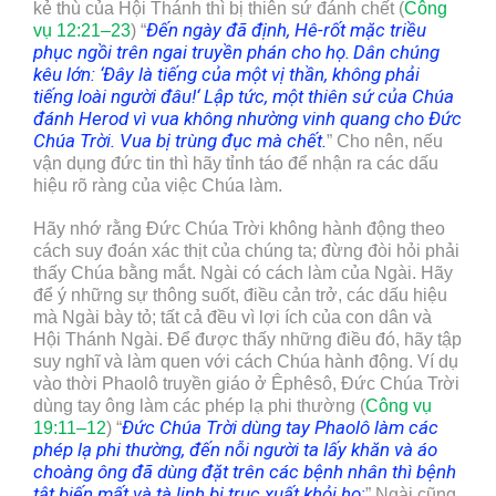
kẻ thù của Hội Thánh thì bị thiên sứ đánh chết (
Công
Đến ngày đã định, Hê-rốt mặc triều
vụ 12:21–23
) “
phục ngồi trên ngai truyền phán cho họ.
Dân chúng
kêu lớn:
‘
Đây là tiếng của một vị thần, không phải
tiếng loài người đâu!
‘
Lập tức, một thiên sứ của Chúa
đánh Herod vì vua không nhường vinh quang cho Đức
Chúa Trời. Vua bị trùng đục mà chết.
” Cho nên, nếu
vận dụng đức tin thì hãy tỉnh táo để nhận ra các dấu
hiệu rõ ràng của việc Chúa làm.
Hãy nhớ rằng Đức Chúa Trời không hành động theo
cách suy đoán xác thịt của chúng ta; đừng đòi hỏi phải
thấy Chúa bằng mắt. Ngài có cách làm của Ngài. Hãy
để ý những sự thông suốt, điều cản trở, các dấu hiệu
mà Ngài bày tỏ; tất cả đều vì lợi ích của con dân và
Hội Thánh Ngài. Để được thấy những điều đó, hãy tập
suy nghĩ và làm quen với cách Chúa hành động. Ví dụ
vào thời Phaolô truyền giáo ở Êphêsô, Đức Chúa Trời
dùng tay ông làm các phép lạ phi thường (
Công vụ
Đức Chúa Trời dùng tay Phaolô làm các
19:11–12
) “
phép lạ phi thường, đến nỗi người ta lấy khăn và áo
choàng ông đã dùng đặt trên các bệnh nhân thì bệnh
tật biến mất và tà linh bị trục xuất khỏi họ
;
” Ngài cũng