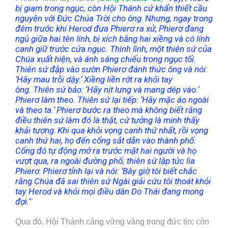
bị giam trong ngục, còn Hội Thánh cứ khẩn thiết cầu
nguyện với Đức Chúa Trời cho ông.
Nhưng, ngay trong
đêm trước khi Herod đưa Phierơ ra xử, Phierơ đang
ngủ giữa hai tên lính, bị xích bằng hai xiềng và có lính
canh giữ trước cửa ngục. Thình lình, một thiên sứ của
Chúa xuất hiện, và ánh sáng chiếu trong ngục tối.
Thiên sứ đập vào sườn Phierơ đánh thức ông và nói:
‘
Hãy mau trỗi dậy.
‘
Xiềng liền rớt ra khỏi tay
ông. Thiên sứ bảo:
‘
Hãy nịt lưng và mang dép vào.
‘
Phierơ làm theo. Thiên sứ lại tiếp:
‘
Hãy mặc áo ngoài
và theo ta.
‘
Phierơ bước ra theo mà không biết rằng
điều thiên sứ làm đó là thật, cứ tưởng là mình thấy
khải tượng.
Khi qua khỏi vọng canh thứ nhất, rồi vọng
canh thứ hai, họ đến cổng sắt dẫn vào thành phố.
Cổng đó tự động mở ra trước mặt hai người và họ
vượt qua, ra ngoài đường phố; thiên sứ lập tức lìa
Phierơ.
Phierơ tỉnh lại và nói:
‘
Bây giờ tôi biết chắc
rằng Chúa đã sai thiên sứ Ngài giải cứu tôi thoát khỏi
tay Herod và khỏi mọi điều dân Do Thái đang mong
đợi.
‘
”
Qua đó, Hội Thánh càng vững vàng trong đức tin; còn