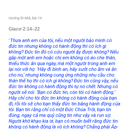
Hướng Đi Mới, bài 14
Giacơ 2:14–22
Thưa anh em của tôi, nếu một người bảo mình có
“
đức tin nhưng không có hành động thì có ích gì
không? Đức tin đó có cứu người ấy được không?
Nếu
gặp một anh em hoặc chị em không có áo che thân,
thiếu thức ăn qua ngày,
mà một người trong anh em
lại nói với họ:
‘
Hãy đi bình an, hãy sưởi cho ấm và ăn
cho no,
‘
nhưng không cung ứng những nhu cầu cho
thân thể họ thì có ích gì không?
Đức tin cũng vậy, nếu
đức tin không có hành động thì tự nó chết.
Nhưng có
người sẽ nói:
‘
Bạn có đức tin, còn tôi có hành động.
‘
Hãy chỉ cho tôi đức tin không có hành động của bạn
đi, rồi tôi sẽ cho bạn thấy đức tin bằng hành động của
tôi.
Bạn tin rằng chỉ có một Đức Chúa Trời, bạn tin
đúng; ngay cả ma quỷ cũng tin như vậy và run sợ.
Người khờ khạo kia ơi, bạn có muốn biết rằng đức tin
không có hành động là vô ích không?
Chẳng phải Áp-