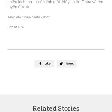
chiều kích thứ tư của linh giới. Hãy tin lời Chúa và rèn
luyện đức tin.
TamLinhTruongThanh19.docx
Rev. Dr. CTB
Like
Tweet


Related Stories