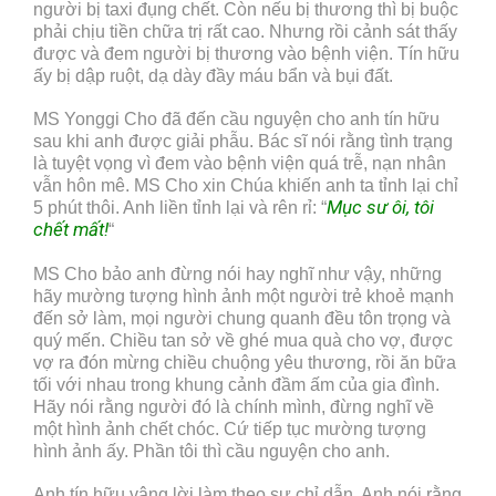
người bị taxi đụng chết. Còn nếu bị thương thì bị buộc
phải chịu tiền chữa trị rất cao. Nhưng rồi cảnh sát thấy
được và đem người bị thương vào bệnh viện. Tín hữu
ấy bị dập ruột, dạ dày đầy máu bẩn và bụi đất.
MS Yonggi Cho đã đến cầu nguyện cho anh tín hữu
sau khi anh được giải phẫu. Bác sĩ nói rằng tình trạng
là tuyệt vọng vì đem vào bệnh viện quá trễ, nạn nhân
vẫn hôn mê. MS Cho xin Chúa khiến anh ta tỉnh lại chỉ
Mục sư ôi, tôi
5 phút thôi. Anh liền tỉnh lại và rên rỉ: “
chết mất!
“
MS Cho bảo anh đừng nói hay nghĩ như vậy, những
hãy mường tượng hình ảnh một người trẻ khoẻ mạnh
đến sở làm, mọi người chung quanh đều tôn trọng và
quý mến. Chiều tan sở về ghé mua quà cho vợ, được
vợ ra đón mừng chiều chuộng yêu thương, rồi ăn bữa
tối với nhau trong khung cảnh đầm ấm của gia đình.
Hãy nói rằng người đó là chính mình, đừng nghĩ về
một hình ảnh chết chóc. Cứ tiếp tục mường tượng
hình ảnh ấy. Phần tôi thì cầu nguyện cho anh.
Anh tín hữu vâng lời làm theo sự chỉ dẫn. Anh nói rằng