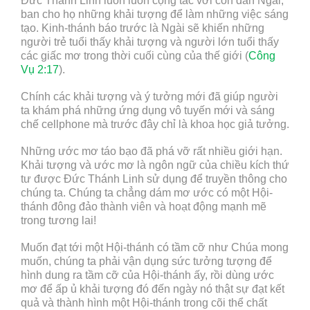
Đức Thánh Linh luôn luôn cộng tác với con dân Ngài,
ban cho họ những khải tượng để làm những việc sáng
tạo. Kinh-thánh báo trước là Ngài sẽ khiến những
người trẻ tuổi thấy khải tượng và người lớn tuổi thấy
các giấc mơ trong thời cuối cùng của thế giới (
Công
Vụ 2:17
).
Chính các khải tượng và ý tưởng mới đã giúp người
ta khám phá những ứng dụng vô tuyến mới và sáng
chế cellphone mà trước đây chỉ là khoa học giả tưởng.
Những ước mơ táo bạo đã phá vỡ rất nhiều giới hạn.
Khải tượng và ước mơ là ngôn ngữ của chiều kích thứ
tư được Đức Thánh Linh sử dụng để truyền thông cho
chúng ta. Chúng ta chẳng dám mơ ước có một Hội-
thánh đông đảo thành viên và hoạt động mạnh mẽ
trong tương lai!
Muốn đạt tới một Hội-thánh có tầm cỡ như Chúa mong
muốn, chúng ta phải vận dụng sức tưởng tượng để
hình dung ra tầm cỡ của Hội-thánh ấy, rồi dùng ước
mơ để ấp ủ khải tượng đó đến ngày nó thật sự đạt kết
quả và thành hình một Hội-thánh trong cõi thể chất