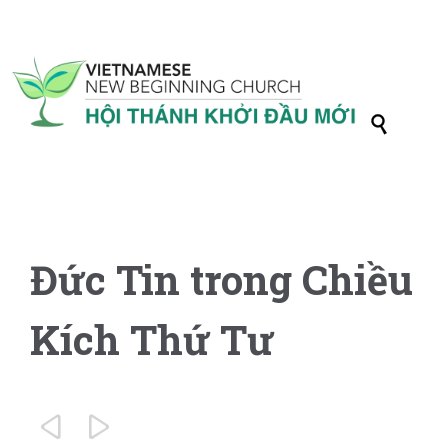

Đức Tin trong Chiều
Kích Thứ Tư

