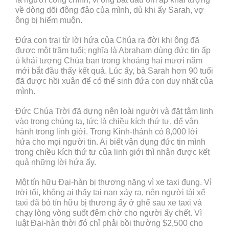
về dòng dõi đông đảo của mình, dù khi ấy Sarah, vợ
ông bị hiếm muộn.
Đứa con trai từ lời hứa của Chúa ra đời khi ông đã
được một trăm tuổi; nghĩa là Abraham dùng đức tin ấp
ủ khải tượng Chúa ban trong khoảng hai mươi năm
mới bắt đầu thấy kết quả. Lúc ấy, bà Sarah hơn 90 tuổi
đã được hồi xuân để có thể sinh đứa con duy nhất của
mình.
Đức Chúa Trời đã dựng nên loài người và đặt tâm linh
vào trong chúng ta, tức là chiều kích thứ tư, để vận
hành trong linh giới. Trong Kinh-thánh có 8,000 lời
hứa cho mọi người tin. Ai biết vận dụng đức tin mình
trong chiều kích thứ tư của linh giới thì nhận được kết
quả những lời hứa ấy.
Một tín hữu Đại-hàn bị thương nặng vì xe taxi đụng. Vì
trời tối, không ai thấy tai nạn xảy ra, nên người tài xế
taxi đã bỏ tín hữu bị thương ấy ở ghế sau xe taxi và
chạy lòng vòng suốt đêm chờ cho người ấy chết. Vì
luật Đại-hàn thời đó chỉ phải bồi thường $2,500 cho