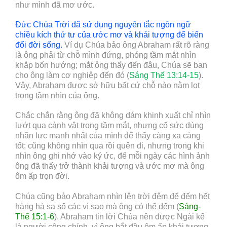
như mình đã mơ ước.
Đức Chúa Trời đã sử dụng nguyên tắc ngôn ngữ
chiều kích thứ tư của ước mơ và khải tượng để biến
đổi đời sống
.
Ví dụ Chúa bảo ông Abraham rất rõ ràng
là ông phải từ chỗ mình đứng, phóng tầm mắt nhìn
khắp bốn hướng; mắt ông thấy đến đâu, Chúa sẽ ban
cho ông làm cơ nghiệp đến đó (
Sáng Thế 13:14-15
).
Vậy, Abraham được sở hữu bất cứ chỗ nào nằm lọt
trong tầm nhìn của ông.
Chắc chắn rằng ông đã không dám khinh xuất chỉ nhìn
lướt qua cảnh vật trong tầm mắt, nhưng cố sức dùng
nhãn lực mạnh nhất của mình để thấy càng xa càng
tốt; cũng không nhìn qua rồi quên đi, nhưng trong khi
nhìn ông ghi nhớ vào ký ức, để mỗi ngày các hình ảnh
ông đã thấy trở thành khải tượng và ước mơ mà ông
ôm ấp trọn đời.
Chúa cũng bảo Abraham nhìn lên trời đêm để đếm hết
hàng hà sa số các vì sao mà ông có thể đếm (
Sáng-
Thế 15:1-6
). Abraham tin lời Chúa nên được Ngài kể
là người công chính, vì ông bắt đầu ôm ấp khải tượng