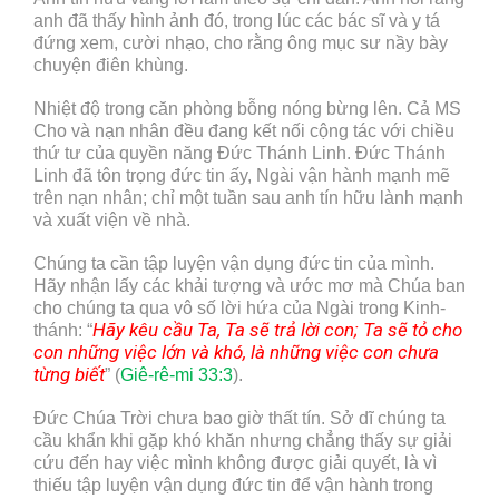
anh đã thấy hình ảnh đó, trong lúc các bác sĩ và y tá
đứng xem, cười nhạo, cho rằng ông mục sư nầy bày
chuyện điên khùng.
Nhiệt độ trong căn phòng bỗng nóng bừng lên. Cả MS
Cho và nạn nhân đều đang kết nối cộng tác với chiều
thứ tư của quyền năng Đức Thánh Linh. Đức Thánh
Linh đã tôn trọng đức tin ấy, Ngài vận hành mạnh mẽ
trên nạn nhân; chỉ một tuần sau anh tín hữu lành mạnh
và xuất viện về nhà.
Chúng ta cần tập luyện vận dụng đức tin của mình.
Hãy nhận lấy các khải tượng và ước mơ mà Chúa ban
cho chúng ta qua vô số lời hứa của Ngài trong Kinh-
Hãy kêu cầu Ta, Ta sẽ trả lời con; Ta sẽ tỏ cho
thánh: “
con những việc lớn và khó, là những việc con chưa
từng biết
” (
Giê-rê-mi 33:3
).
Đức Chúa Trời chưa bao giờ thất tín. Sở dĩ chúng ta
cầu khẩn khi gặp khó khăn nhưng chẳng thấy sự giải
cứu đến hay việc mình không được giải quyết, là vì
thiếu tập luyện vận dụng đức tin để vận hành trong