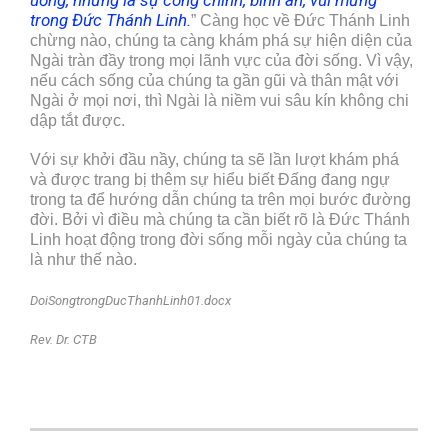
uống, nhưng là sự công chính, bình an, vui mừng
trong Đức Thánh Linh.
” Càng học về Đức Thánh Linh
chừng nào, chúng ta càng khám phá sự hiện diện của
Ngài tràn đầy trong mọi lãnh vực của đời sống. Vì vậy,
nếu cách sống của chúng ta gần gũi và thân mật với
Ngài ở mọi nơi, thì Ngài là niềm vui sâu kín không chi
dập tắt được.
Với sự khởi đầu nầy, chúng ta sẽ lần lượt khám phá
và được trang bị thêm sự hiểu biết Đấng đang ngự
trong ta để hướng dẫn chúng ta trên mọi bước đường
đời. Bởi vì điều mà chúng ta cần biết rõ là Đức Thánh
Linh hoạt động trong đời sống mỗi ngày của chúng ta
là như thế nào.
DoiSongtrongDucThanhLinh01.docx
Rev. Dr. CTB