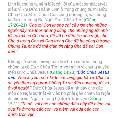
Linh là chúng ta nếm biết cốt lõi của một sự thật tuyệt
diệu; vì khi Đức Thánh Linh ở trong chúng ta, thì Đức
Chúa Cha, Đức Chúa Con cũng ở trong ta, và chúng
ta được ở trong Ba Ngôi Đức Chúa Trời (
Giăng
Cha ơi! Con không chỉ cầu xin cho những
17:20–21
) “
người nầy mà thôi, nhưng cũng cho những người nhờ
lời họ mà tin Con nữa, để tất cả đều trở nên một; như
Cha ở trong Con và Con trong Cha để họ cũng ở trong
Chúng Ta, nhờ đó thế gian tin rằng Cha đã sai Con
đến.
”
Không có sự vui mừng nào lớn hơn niềm vui trong
chúng ta có Đức Chúa Trời ở với mình vì chúng ta yêu
Đức Chúa Jêsus
mến Đức Chúa Jesus (
Giăng 14:23
) “
đáp:
‘
Nếu ai yêu mến Ta thì sẽ vâng giữ lời Ta, Cha Ta
sẽ yêu thương người, Chúng Ta sẽ đến cùng người và
ở với người.
‘
” Đức Chúa Jesus đã trình bày cho các
môn đồ Ngài sự thật về việc họ phải gắn chặt vào Ngài
để niềm vui Ngài ở trong họ được trọn vẹn (
Giăng
Ta nói với các con những điều nầy để niềm vui
15:11
) “
của Ta ở trong các con, và niềm vui của các con
được trọn vẹn.
”