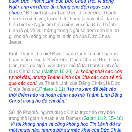
buồn Đức Thánh Linh của Đức Chúa Trời; vì trong
Ngài, anh em được ấn chứng cho đến ngày cứu
chuộc.
” Để biết tại sao Tân Ước kết nối Đức Thánh
Linh với niềm vui, trước hết chúng ta hãy nhắc lại sự
hiểu biết về Ngài, tìm hiểu niềm vui của Đức Thánh
Linh là gì, và vui mừng trong Ngài sẽ đem đến ích lợi
gì cho đời sống chúng ta là tín đồ của Đức Chúa
Jesus.
Kinh Thánh cho biết Đức Thánh Linh là một Thân Vị
hoàn toàn riêng biệt với Đức Chúa Cha và Đức Chúa
Con, mặc dù Ngài vẫn được mô tả là Thánh Linh của
Vì không phải các con
Đức Chúa Cha (
Mathiơ 10:20
) “
tự nói đâu, nhưng Thánh Linh của Cha các con sẽ nói
qua các con
,
” và Thánh Linh của Đấng Christ, là Đức
Họ tra xem để biết vào
Chúa Jesus (
1Phierơ 1:11
) “
thời điểm nào và hoàn cảnh nào mà Thánh Linh Đấng
Christ trong họ đã chỉ dẫn
.
”
Sứ đồ Phaolô, người được Chúa trực tiếp dạy bảo
trong thời gian ở Arabie và Damas (
Galati 1:12, 15–18
)
V
ì tôi không nhận và cũng không học Tin Lành đó từ
“
một người nào, nhưng bởi sự mặc khải của Đức Chúa