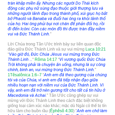
tràn khắp miền ấy.
Nhưng các người Do Thái kích
động các phụ nữ sùng đạo thuộc giới thượng lưu và
những người lãnh đạo trong thành phố, xúi giục họ bắt
bớ Phaolô và Banaba và đuổi hai ông ra khỏi lãnh thổ
của họ.
Hai ông phủi bụi nơi chân để phản đối họ, rồi
đi đến Icôni.
Còn các môn đồ thì được tràn đầy niềm
vui và Đức Thánh Linh.
”
Lời Chúa trong Tân Ước trình bày sự liên quan độc
đáo giữa Đức Thánh Linh và sự vui mừng
Luca 10:21
Vào giờ đó, Đức Chúa Jêsus vui mừng trong Đức
“
Thánh Linh
…
Vì vương quốc Đức Chúa
“
Rôma 14:17
“
Trời không phải là chuyện ăn uống, nhưng là sự công
chính, bình an, vui mừng trong Đức Thánh Linh.
”
Anh em đã theo gương của chúng
1Têsalônica 1:6–7
“
tôi và của Chúa, vì anh em đã tiếp nhận đạo giữa
nhiều hoạn nạn với niềm vui của Đức Thánh Linh. Vì
vậy, anh em đã trở nên gương tốt cho tất cả tín hữu ở
Macedonia và Achai.
” Tân Ước cũng ghép sự vui
mừng với Đức Thánh Linh theo cách đặc biệt không
giống loại cảm xúc nào khác; mặc dù Ngài có thể bị tín
Anh em chớ làm
hữu làm cho buồn rầu (
Êphêsô 4:30
) “