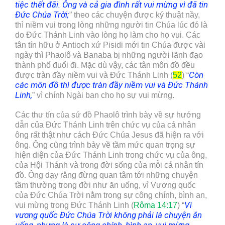
tiệc thết đãi. Ông và cả gia đình rất vui mừng vì đã tin
Đức Chúa Trời
;
” theo các chuyện được ký thuật nầy,
thì niềm vui trong lòng những người tin Chúa lúc đó là
do Đức Thánh Linh vào lòng họ làm cho họ vui. Các
tân tín hữu ở Antioch xứ Pisidi mới tin Chúa được vài
ngày thì Phaolô và Banaba bị những người lãnh đạo
thành phố đuổi đi. Mặc dù vậy, các tân môn đồ đều
Còn
được tràn đầy niềm vui và Đức Thánh Linh (
52
) “
các môn đồ thì được tràn đầy niềm vui và Đức Thánh
Linh
,
” vì chính Ngài ban cho họ sự vui mừng.
Các thư tín của sứ đồ Phaolô trình bày về sự hướng
dẫn của Đức Thánh Linh trên chức vụ của cá nhân
ông rất thật như cách Đức Chúa Jesus đã hiện ra với
ông. Ông cũng trình bày về tầm mức quan trọng sự
hiện diện của Đức Thánh Linh trong chức vụ của ông,
của Hội Thánh và trong đời sống của mỗi cá nhân tín
đồ. Ông dạy rằng đừng quan tâm tới những chuyện
tầm thường trong đời như ăn uống, vì Vương quốc
của Đức Chúa Trời nằm trong sự công chính, bình an,
Vì
vui mừng trong Đức Thánh Linh (
Rôma 14:17
) “
vương quốc Đức Chúa Trời không phải là chuyện ăn