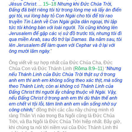
Jêsus Christ.
…
Nhưng khi Đức Chúa Trời,
15–18
Đấng đã biệt riêng tôi từ trong lòng mẹ và lấy ân điển
gọi tôi, vui lòng bày tỏ Con Ngài cho tôi để tôi rao
truyền Tin Lành về Con Ngài giữa dân ngoại, thì lập
tức tôi không bàn với loài người. Tôi cũng không lên
Jerusalem để gặp các vị sứ đồ trước tôi, nhưng tôi đi
qua miền Arab, sau đó trở lại Damas. Ba năm sau, tôi
lên Jerusalem để làm quen với Cepha
r
và ở lại với
ông mười lăm ngày
.
”
Ông viết về sự hợp nhất của Đức Chúa Cha, Đức
Nhưng
Chúa Con và Đức Thánh Linh (
Rôma 8:9–11
) “
nếu Thánh Linh của Đức Chúa Trời thật sự ở trong
anh em thì anh em không sống theo xác thịt, mà sống
theo Thánh Linh; còn ai không có Thánh Linh của
Đấng Christ thì người ấy chẳng thuộc về Ngài. Vậy,
nếu Đấng Christ ở trong anh em thì dù thân thể anh
em chết vì tội lỗi, tâm linh anh em vẫn sống nhờ sự
công chính
;
” đồng thời các câu nầy chứng minh rõ
ràng Thân Vị nào trong Ba Ngôi cũng là Đức Chúa
Trời, và Ba Ngôi là Đức Chúa Trời hiệp nhất. Bây giờ,
khi chúng ta nói tới niềm vui của Đức Thánh Linh thì