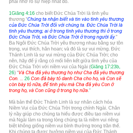
phải nhớ rõ sự hiệp nhất đó.
1Giăng 4:16
cho biết Đức Chúa Trời là tình yêu
Chúng ta nhận biết và tin vào tình yêu thương
thương “
của Đức Chúa Trời đối với chúng ta. Đức Chúa Trời là
tình yêu thương; ai ở trong tình yêu thương thì ở trong
Đức Chúa Trời, và Đức Chúa Trời ở trong người ấy.
”
Ba Ngôi Đức Chúa Trời yêu thương nhau bằng sự tôn
trọng, vui thích, hân hoan; và đó là sự vui mừng. Đức
Thánh Linh là sự vui mừng của Đức Chúa Trời; cho
nên, hãy để ý rằng có mối liên kết giữa tình yêu của
Đức Chúa Trời với niềm vui của Ngài (
Giăng 17:23b,
V
à Cha đã yêu thương họ như Cha đã yêu thương
26
) “
Con. …
Con đã bày tỏ danh Cha cho họ, và Con sẽ
26
còn bày tỏ nữa, để tình yêu mà Cha đã yêu Con ở
trong họ, và Con cũng ở trong họ nữa
.”
Mà bản thể Đức Thánh Linh là sự nhân cách hóa
Niềm Vui của Đức Chúa Trời trong chính Ngài. Chân
lý nầy giúp cho chúng ta hiểu được điều tạo niềm vui
mà Ngài làm ra trong lòng chúng ta là niềm vui riêng
biệt không giống niềm vui bình thường trong trần thế.
Khi chúng ta được hưởng niềm vui của Đức Thánh