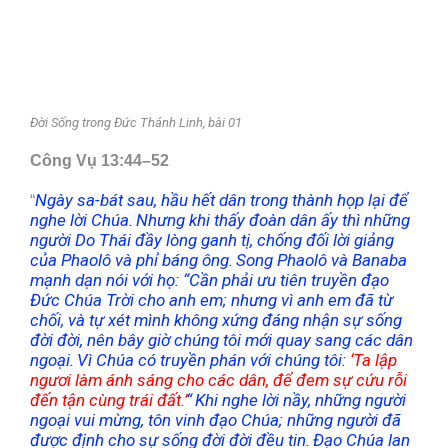
Đời Sống trong Đức Thánh Linh, bài 01
Công Vụ 13:44–52
Ngày sa-bát sau, hầu hết dân trong thành họp lại để
“
nghe lời Chúa.
Nhưng khi thấy đoàn dân ấy thì những
người Do Thái đầy lòng ganh tị, chống đối lời giảng
của Phaolô và phỉ báng ông.
Song Pha
o
lô và Banaba
mạnh dạn nói với họ: “Cần phải ưu tiên truyền đạo
Đức Chúa Trời cho anh em; nhưng vì anh em đã từ
chối, và tự xét mình không xứng đáng nhận sự sống
đời đời, nên bây giờ chúng tôi mới quay sang các dân
ngoại.
Vì Chúa có truyền phán với chúng tôi:
‘Ta lập
ngươi làm ánh sáng cho các dân, để đem sự cứu rỗi
đến tận cùng trái đất.’
“
Khi nghe lời nầy, những người
ngoại vui mừng, tôn vinh đạo Chúa; những người đã
được định cho sự sống đời đời đều tin.
Đạo Chúa lan