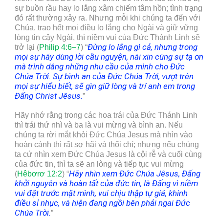
sự buồn rầu hay lo lắng xâm chiếm tâm hồn; tình trạng
đó rất thường xảy ra. Nhưng mỗi khi chúng ta đến với
Chúa, trao hết mọi điều lo lắng cho Ngài và giữ vững
lòng tin cậy Ngài, thì niềm vui của Đức Thánh Linh sẽ
Đừng lo lắng gì cả, nhưng trong
trở lại (
Philip 4:6–7
) “
mọi sự hãy dùng lời cầu nguyện, nài xin cùng sự tạ ơn
mà trình dâng những nhu cầu của mình cho Đức
Chúa Trời. Sự bình an của Đức Chúa Trời, vượt trên
mọi sự hiểu biết, sẽ gìn giữ lòng và trí anh em trong
Đấng Christ Jêsus.
”
Hãy nhớ rằng trong các hoa trái của Đức Thánh Linh
thì trái thứ nhì và ba là vui mừng và bình an. Nếu
chúng ta rời mắt khỏi Đức Chúa Jesus mà nhìn vào
hoàn cảnh thì rất sợ hãi và thối chí; nhưng nếu chúng
ta cứ nhìn xem Đức Chúa Jesus là cội rễ và cuối cùng
của đức tin, thì ta sẽ an lòng và tiếp tục vui mừng
Hãy nhìn xem Đức Chúa Jêsus, Đấng
(
Hêbơrơ 12:2
) “
khởi nguyên và hoàn tất của đức tin, là Đấng vì niềm
vui đặt trước mặt mình, vui chịu thập tự giá, khinh
điều sỉ nhục, và hiện đang ngồi bên phải ngai Đức
Chúa Trời.
”