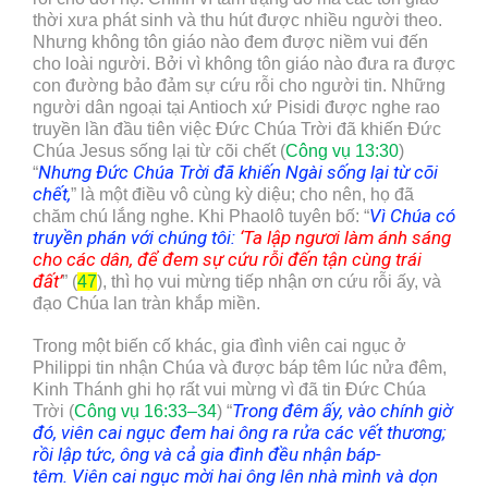
thời xưa phát sinh và thu hút được nhiều người theo.
Nhưng không tôn giáo nào đem được niềm vui đến
cho loài người. Bởi vì không tôn giáo nào đưa ra được
con đường bảo đảm sự cứu rỗi cho người tin. Những
người dân ngoại tại Antioch xứ Pisidi được nghe rao
truyền lần đầu tiên việc Đức Chúa Trời đã khiến Đức
Chúa Jesus sống lại từ cõi chết (
Công vụ 13:30
)
Nhưng Đức Chúa Trời đã khiến Ngài sống lại từ cõi
“
chết
,
” là một điều vô cùng kỳ diệu; cho nên, họ đã
Vì Chúa có
chăm chú lắng nghe. Khi Phaolô tuyên bố: “
truyền phán với chúng tôi:
‘Ta lập ngươi làm ánh sáng
cho các dân, để đem sự cứu rỗi đến tận cùng trái
đất’
” (
47
), thì họ vui mừng tiếp nhận ơn cứu rỗi ấy, và
đạo Chúa lan tràn khắp miền.
Trong một biến cố khác, gia đình viên cai ngục ở
Philippi tin nhận Chúa và được báp têm lúc nửa đêm,
Kinh Thánh ghi họ rất vui mừng vì đã tin Đức Chúa
Trong đêm ấy, vào chính giờ
Trời (
Công vụ 16:33–34
) “
đó, viên cai ngục đem hai ông ra rửa các vết thương;
rồi lập tức, ông và cả gia đình đều nhận báp-
têm. Viên cai ngục mời hai ông lên nhà mình và dọn