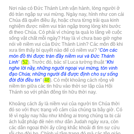
Nơi nào có Đức Thánh Linh vận hành, lòng người ở
đó tràn ngập sự vui mừng. Ngày nay, hình như con cái
Chúa đã quên điều ấy, hoặc chưa từng trải qua kinh
nghiệm được niềm vui tràn ngập trong lòng khi bước
đi theo Chúa. Có phải vì chúng ta quá lo lắng về cuộc
sống vật chất mỗi ngày? Hay là vì chưa bao giờ nghe
nói về niềm vui của Đức Thánh Linh? Các môn đồ khi
Còn các
xưa tìm thấy bí quyết nào để có niềm vui? “
môn đồ thì được tràn đầy niềm vui và Đức Thánh
Linh
Khi
” (
52
). Trước đó, bác sĩ Luca tường thuật “
nghe lời nầy, những người ngoại vui mừng, tôn vinh
đạo Chúa; những người đã được định cho sự sống
đời đời đều tin
” (
48
). Có một khoảng cách rộng về
niềm tin giữa các tín hữu vào thời sơ lập của Hội
Thánh so với phần đông tín hữu thời nay.
Khoảng cách ấy là niềm vui của người tin Chúa thời
đó so với thực trạng vô cảm của chúng ta bây giờ. Có
lẽ vì ngày nay hầu như không ai trong chúng ta bị cái
ách luật pháp đè nén như dân Judah ngày xưa, còn
các dân ngoại thời ấy cũng khắc khoải đi tìm sự cứu
rỗi cho đời họ. Chính vì tâm trạng đó mà các tôn giáo