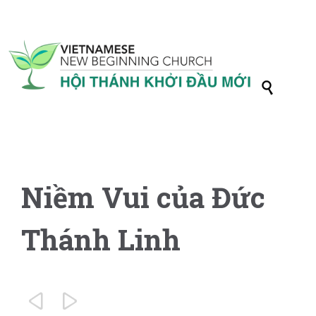

Niềm Vui của Đức
Thánh Linh

