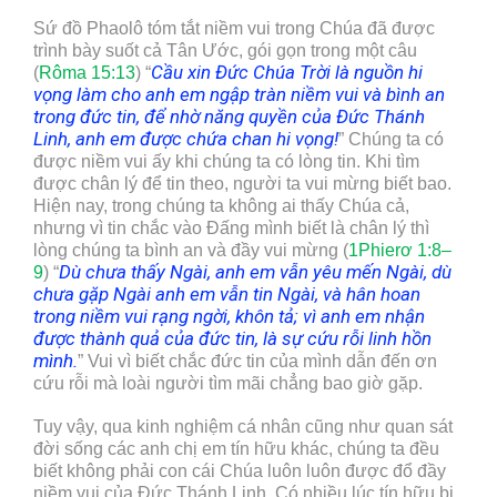
Sứ đồ Phaolô tóm tắt niềm vui trong Chúa đã được
trình bày suốt cả Tân Ước, gói gọn trong một câu
Cầu xin Đức Chúa Trời là nguồn hi
(
Rôma 15:13
) “
vọng làm cho anh em ngập tràn niềm vui và bình an
trong đức tin, để nhờ năng quyền của Đức Thánh
Linh, anh em được chứa chan hi vọng!
” Chúng ta có
được niềm vui ấy khi chúng ta có lòng tin. Khi tìm
được chân lý để tin theo, người ta vui mừng biết bao.
Hiện nay, trong chúng ta không ai thấy Chúa cả,
nhưng vì tin chắc vào Đấng mình biết là chân lý thì
lòng chúng ta bình an và đầy vui mừng (
1Phierơ 1:8–
Dù chưa thấy Ngài, anh em vẫn yêu mến Ngài, dù
9
) “
chưa gặp Ngài anh em vẫn tin Ngài, và hân hoan
trong niềm vui rạng ngời, khôn tả; vì anh em nhận
được thành quả của đức tin, là sự cứu rỗi linh hồn
mình.
” Vui vì biết chắc đức tin của mình dẫn đến ơn
cứu rỗi mà loài người tìm mãi chẳng bao giờ gặp.
Tuy vậy, qua kinh nghiệm cá nhân cũng như quan sát
đời sống các anh chị em tín hữu khác, chúng ta đều
biết không phải con cái Chúa luôn luôn được đổ đầy
niềm vui của Đức Thánh Linh. Có nhiều lúc tín hữu bị