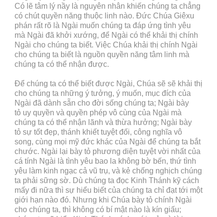
Có lẽ tâm lý nầy là nguyên nhân khiến chúng ta chẳng
có chút quyền năng thuộc linh nào. Đức Chúa Giêxu
phán rất rõ là Ngài muốn chúng ta đáp ứng tình yêu
mà Ngài đã khởi xướng, để Ngài có thể khải thị chính
Ngài cho chúng ta biết. Việc Chúa khải thị chính Ngài
cho chúng ta biết là nguồn quyền năng tâm linh mà
chúng ta có thể nhận được.
Để chúng ta có thể biết được Ngài, Chúa sẽ sẽ khải thị
cho chúng ta những ý tưởng, ý muốn, mục đích của
Ngài đã dành sẵn cho đời sống chúng ta; Ngài bày
tỏ uy quyền và quyền phép vô cùng của Ngài mà
chúng ta có thể nhận lãnh và thừa hưởng; Ngài bày
tỏ sự tốt đẹp, thánh khiết tuyệt đối, công nghĩa vô
song, cùng mọi mỹ đức khác của Ngài để chúng ta bắt
chước. Ngài lại bày tỏ phương diện tuyệt vời nhất của
cá tính Ngài là tình yêu bao la không bờ bến, thứ tình
yêu làm kinh ngạc cả vũ trụ, và kẻ chống nghịch chúng
ta phải sững sờ. Dù chúng ta đọc Kinh Thánh kỹ cách
mấy đi nữa thì sự hiểu biết của chúng ta chỉ đạt tới một
giới hạn nào đó. Nhưng khi Chúa bày tỏ chính Ngài
cho chúng ta, thì không có bí mật nào là kín giấu;