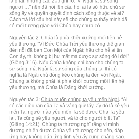
là phải; nhưng câu 20b ghi rõ: “vì Ngài là sự sống
ngươi …” nên đã nổi lên câu hỏi ai là sở hữu chủ sự
sống ấy và quyền quyết định cách sống thuộc về ai?
Cách trả lời câu hỏi nầy sẽ cho chúng ta thấy mình đã
có mối tương giao với Chúa hay chưa có.
Nguyên tắc 2:
Chúa là phía khởi xướng mối liên hệ
yêu thương
. “Vì Đức Chúa Trời yêu thương thế gian
đến nỗi đã ban Con Một của Ngài; hầu cho hễ ai tin
Con ấy, thì không bị hư mất mà được sự sống đời đời”
(Giăng 3:16). Nếu Chúa không chỉ ban cho chúng ta
sự sống, mà Ngài là sự sống của chúng ta, thì có
nghĩa là Ngài chủ động kéo chúng ta đến với Ngài.
Chúng ta không phải là phía khởi xướng mối liên hệ
yêu thương, mà Chúa là Đấng khởi xướng.
Nguyên tắc 3:
Chúa muốn chúng ta yêu mến Ngài
. “Ai
có các điều răn của Ta và vâng giữ lấy, ấy đó là kẻ yêu
mến Ta; người nào yêu mến Ta sẽ được Cha Ta yêu
lại, Ta cũng sẽ yêu người, và tỏ cho người biết Ta”
(Giăng 14:21). Chúng ta thường nghĩ rằng vì mình
đương nhiên được Chúa yêu thương; cho nên, đáp
ứng hay không đáp ứng tình yêu ấy cũng chẳng sao.