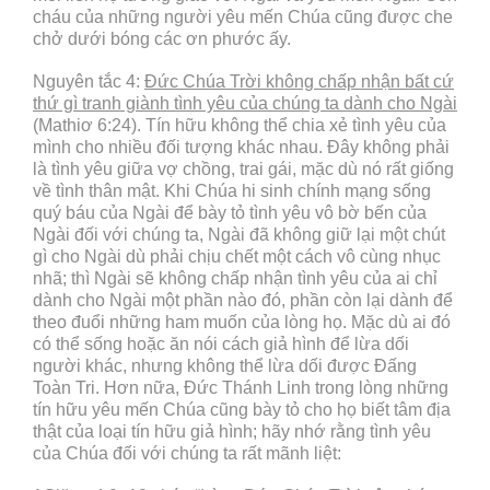
cháu của những người yêu mến Chúa cũng được che
chở dưới bóng các ơn phước ấy.
Nguyên tắc 4:
Đức Chúa Trời không chấp nhận bất cứ
thứ gì tranh giành tình yêu của chúng ta dành cho Ngài
(Mathiơ 6:24). Tín hữu không thể chia xẻ tình yêu của
mình cho nhiều đối tượng khác nhau. Đây không phải
là tình yêu giữa vợ chồng, trai gái, mặc dù nó rất giống
về tình thân mật. Khi Chúa hi sinh chính mạng sống
quý báu của Ngài để bày tỏ tình yêu vô bờ bến của
Ngài đối với chúng ta, Ngài đã không giữ lại một chút
gì cho Ngài dù phải chịu chết một cách vô cùng nhục
nhã; thì Ngài sẽ không chấp nhận tình yêu của ai chỉ
dành cho Ngài một phần nào đó, phần còn lại dành để
theo đuổi những ham muốn của lòng họ. Mặc dù ai đó
có thể sống hoặc ăn nói cách giả hình để lừa dối
người khác, nhưng không thể lừa dối được Đấng
Toàn Tri. Hơn nữa, Đức Thánh Linh trong lòng những
tín hữu yêu mến Chúa cũng bày tỏ cho họ biết tâm địa
thật của loại tín hữu giả hình; hãy nhớ rằng tình yêu
của Chúa đối với chúng ta rất mãnh liệt: