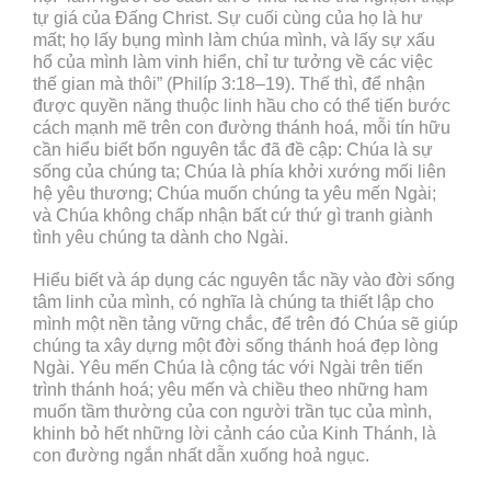
tự giá của Đấng Christ. Sự cuối cùng của họ là hư
mất; họ lấy bụng mình làm chúa mình, và lấy sự xấu
hổ của mình làm vinh hiển, chỉ tư tưởng về các việc
thế gian mà thôi” (Philíp 3:18–19). Thế thì, để nhận
được quyền năng thuộc linh hầu cho có thể tiến bước
cách mạnh mẽ trên con đường thánh hoá, mỗi tín hữu
cần hiểu biết bốn nguyên tắc đã đề cập: Chúa là sự
sống của chúng ta; Chúa là phía khởi xướng mối liên
hệ yêu thương; Chúa muốn chúng ta yêu mến Ngài;
và Chúa không chấp nhận bất cứ thứ gì tranh giành
tình yêu chúng ta dành cho Ngài.
Hiểu biết và áp dụng các nguyên tắc nầy vào đời sống
tâm linh của mình, có nghĩa là chúng ta thiết lập cho
mình một nền tảng vững chắc, để trên đó Chúa sẽ giúp
chúng ta xây dựng một đời sống thánh hoá đẹp lòng
Ngài. Yêu mến Chúa là cộng tác với Ngài trên tiến
trình thánh hoá; yêu mến và chiều theo những ham
muốn tầm thường của con người trần tục của mình,
khinh bỏ hết những lời cảnh cáo của Kinh Thánh, là
con đường ngắn nhất dẫn xuống hoả ngục.