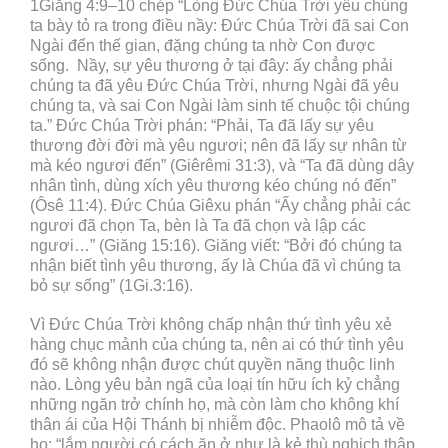
1Giăng 4:9–10 chép “Lòng Đức Chúa Trời yêu chúng
ta bày tỏ ra trong điều nầy: Đức Chúa Trời đã sai Con
Ngài đến thế gian, đặng chúng ta nhờ Con được
sống. Nầy, sự yêu thương ở tại đây: ấy chẳng phải
chúng ta đã yêu Đức Chúa Trời, nhưng Ngài đã yêu
chúng ta, và sai Con Ngài làm sinh tế chuộc tội chúng
ta.” Đức Chúa Trời phán: “Phải, Ta đã lấy sự yêu
thương đời đời mà yêu ngươi; nên đã lấy sự nhân từ
mà kéo ngươi đến” (Giêrêmi 31:3), và “Ta đã dùng dây
nhân tình, dùng xích yêu thương kéo chúng nó đến”
(Ôsê 11:4). Đức Chúa Giêxu phán “Ấy chẳng phải các
ngươi đã chọn Ta, bèn là Ta đã chọn và lập các
ngươi…” (Giăng 15:16). Giăng viết: “Bởi đó chúng ta
nhận biết tình yêu thương, ấy là Chúa đã vì chúng ta
bỏ sự sống” (1Gi.3:16).
Vì Đức Chúa Trời không chấp nhận thứ tình yêu xẻ
hàng chục mảnh của chúng ta, nên ai có thứ tình yêu
đó sẽ không nhận được chút quyền năng thuộc linh
nào. Lòng yêu bản ngã của loại tín hữu ích kỷ chẳng
những ngăn trở chính họ, mà còn làm cho không khí
thân ái của Hội Thánh bị nhiễm độc. Phaolô mô tả về
họ: “lắm người có cách ăn ở như là kẻ thù nghịch thập