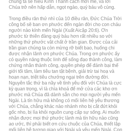
chúng ta sẽ hiểu Kinh Thánh cách mới mẻ, và lời
Chúa trở nên hấp dẫn, ngọt ngào, quý báu vô cùng.
Trong điều răn thứ nhì của 10 điều răn, Đức Chúa Trời
công bố sẽ ban ơn phước đến ngàn đời cho con cháu
người nào kính mến Ngài (Xuất Aicập 20:6). Ơn
phước từ thiên đàng quý báu hơn rất nhiều so với
những thứ phước vật chất ở trần gian. Được của cải
trần gian chúng ta còn mừng rỡ biết bao, huống chi
được nhận lãnh ơn phước Chúa. Trong ơn phước ấy
có quyền năng thuộc linh để sống đạo thành công, làm
chứng nhân thành công, quyền phép để đánh bại thế
giới tối tăm, làm tiêu tan tật bệnh, giải trừ tai hoạ và
hoạn nạn, triệt tiêu chướng ngại trên đường đời.
Nguyên tắc thứ ba nầy về tình yêu đối với Chúa là cực
kỳ quan trọng, vì là chìa khoá để mở cửa các kho ơn
phước mà Chúa đã dành sẵn cho mọi người yêu mến
Ngài. Là tín hữu mà không có mối liên hệ yêu thương
với Chúa, chẳng khác nào nhánh nho bị cắt đứt khỏi
gốc nho, bị lìa khỏi nguồn cung cấp sự sống. Ai muốn
nhận được mọi thứ phước lành mà tín hữu nào cũng
ao ước, thì phải biết ơn cứu chuộc của Chúa, thiết lập
mối liên hệ tương giao với Ngài và yêu mến Ngài. Con