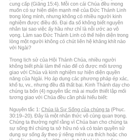
cung cấp (Giăng 15:4). Mỗi con cái Chúa đều mong
muốn có sự hiện diện mạnh mẽ của Đức Thánh Linh
trong lòng mình, nhưng không có nhiều người kinh
nghiệm được điều đó. Đại đa số không biết nguyên
nhân tại sao việc ấy hầu như chỉ là nỗi ước ao vô
vọng. Làm sao Đức Thánh Linh có thể hiện diện trong
lòng một người không có chút liên hệ khăng khít nào
với Ngài?
Trong lịch sử của Hội Thánh Chúa, nhiều người
không biết phải làm thế nào để có được mối tương
giao với Chúa và kinh nghiệm sự hiện diện quyền
năng của Ngài. Họ áp dụng các phương pháp ép xác,
khổ tu, vv., nhưng đều đã thất bại. Kinh Thánh dạy cho
chúng ta bốn (4) nguyên tắc mà ai muốn thiết lập mối
tương giao với Chúa đều cần phải hiểu biết:
Nguyên tắc 1:
Chúa là Sự Sống của chúng ta
(Phục.
30:19–20). Đây là một nhận thức vô cùng quan trọng.
Chúng ta thường nghĩ rằng vì Chúa ban cho chúng ta
sự sống thì chúng ta sở hữu nó và có toàn quyền sử
dụng sự sống ấy theo ý riêng mình ưa thích hoặc cho