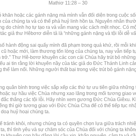
Mathiơ 11:28 – 30
 khăn hoặc các gánh nặng mà mình vẫn đối diện trong cuộc số
nh của chúng ta và có thể phá huỷ linh hồn ta. Nguyên nhân th
g do chính họ tự tạo ra và vẫn mang vác cách mệt nhọc. Có một
tác giả thư Hêbơrơ diễn tả là “những gánh nặng và tội lỗi dễ v
ố hành động sai quấy mình đã phạm trong quá khứ, rồi mỗi khi
cũ hoặc mới, làm thương tổn lòng của chúng ta, nay vẫn tiếp t
ản trở.” Thư Hê-bơrơ khuyên các con cái Chúa hãy trút bỏ những
ếu ai tin rằng lời khuyên nầy của tác giả do Đức Thánh Linh c
 thể làm nổi. Những người thất bại trong việc trút bỏ gánh nặn
hông quân bình trong việc sắp xếp các thứ tự ưu tiên giữa những
h hoặc sự hầu việc Chúa nhưng xao lãng trong mối tương giao v
và đắc thắng các tội lỗi. Hãy nhìn xem gương Đức Chúa Giêxu. 
êng thì giờ tương giao với Đức Chúa Cha để có thể tiếp tục 
doạ huỷ hoại chúng ta.
ể tránh khỏi, nhưng chúng ta có quyền chọn lựa giữa trách nhi
a, thì tình yêu và sự chăm sóc của Chúa đối với chúng ta không
ta khuyên con hãy dâng lời cầu xin, khẩn nguyện, cảm tạ và cầu