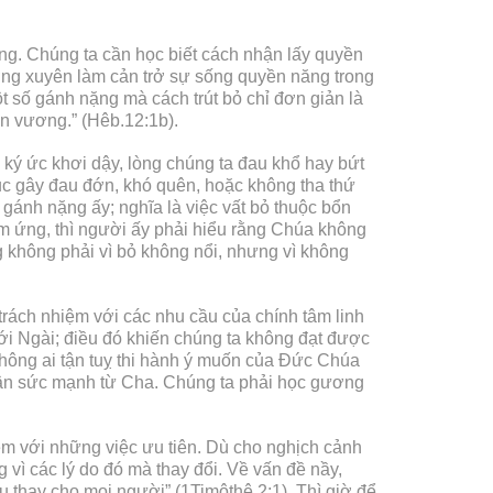
ng. Chúng ta cần học biết cách nhận lấy quyền
ường xuyên làm cản trở sự sống quyền năng trong
 số gánh nặng mà cách trút bỏ chỉ đơn giản là
ấn vương.” (Hêb.12:1b).
 ký ức khơi dậy, lòng chúng ta đau khổ hay bứt
ục gây đau đớn, khó quên, hoặc không tha thứ
 gánh nặng ấy; nghĩa là việc vất bỏ thuộc bổn
ảm ứng, thì người ấy phải hiểu rằng Chúa không
g không phải vì bỏ không nổi, nhưng vì không
 trách nhiệm với các nhu cầu của chính tâm linh
ới Ngài; điều đó khiến chúng ta không đạt được
Không ai tận tuỵ thi hành ý muốn của Đức Chúa
nhận sức mạnh từ Cha. Chúng ta phải học gương
ệm với những việc ưu tiên. Dù cho nghịch cảnh
 vì các lý do đó mà thay đổi. Về vấn đề nầy,
 thay cho mọi người” (1Timôthê 2:1). Thì giờ để