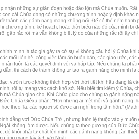
hấp nhận những sự gián đoạn hoặc đảo lộn mà Chúa muốn. Rất n
ác con cái Chúa đang có những chương trình hoặc ý định khác
 trở thành các gánh nặng mang không nổi. Để có thể nếm hạnh p
 chương trình, kế hoạch, hoặc thời biểu nào đó của mình bị đảo
 rồi gặp rắc rối mà vẫn không biết lý do của những rắc rối ấy ch
ính mình là tác giả gây ra cớ sự vì không cầu hỏi ý Chúa khi c
 các mối liên hệ, công việc làm ăn buôn bán, các giao ước, các c
 nhân luôn là các quyết định vội vã hấp tấp. Nếu chúng ta phải
ẫn, thì cách để tránh không tự tạo ra gánh nặng cho mình là 
ồ đạc, vườn tược không thích hợp với thời tiết khí hậu đang là 
 mình, rồi tự mang vác cách khổ sở. Nếu biết tìm kiếm ý Chúa, 
 mà Chúa giao cho. Khi Chúa giao cho chúng ta gánh nặng nà
Đức Chúa Giêxu phán: “Hỡi những ai mệt mỏi và gánh nặng, hãy
 học theo Ta, các ngươi sẽ được an nghỉ trong tâm hồn.” (Math
ình đẳng với Đức Chúa Trời, nhưng luôn lệ thuộc vào ý muố
i Ngài không làm được. Nếu chúng ta theo gương của Đức Chúa
ệc, để khỏi phải tự chất lên mình các gánh nặng không cần thi
ng cùng mang lấy ách với Ngài.