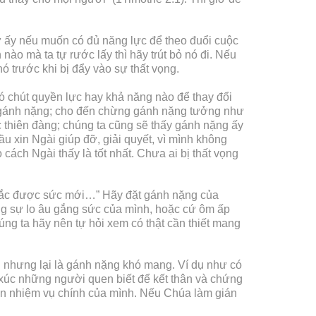
ứ ấy nếu muốn có đủ năng lực để theo đuổi cuộc
nào mà ta tự rước lấy thì hãy trút bỏ nó đi. Nếu
 trước khi bị đẩy vào sự thất vọng.
ó chút quyền lực hay khả năng nào để thay đổi
ỏi gánh nặng; cho đến chừng gánh nặng tưởng như
c thiên đàng; chúng ta cũng sẽ thấy gánh nặng ấy
ầu xin Ngài giúp đỡ, giải quyết, vì mình không
cách Ngài thấy là tốt nhất. Chưa ai bị thất vọng
chắc được sức mới…” Hãy đặt gánh nặng của
ằng sự lo âu gắng sức của mình, hoặc cứ ôm ấp
úng ta hãy nên tự hỏi xem có thật cần thiết mang
g nhưng lại là gánh nặng khó mang. Ví dụ như có
ếp xúc những người quen biết để kết thân và chứng
oàn nhiệm vụ chính của mình. Nếu Chúa làm gián