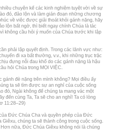
hiều chuyện kể các kinh nghiệm tuyệt vời về sự
 nào đó, đảo lộn và làm gián đoạn những chương
húc về việc được giải thoát khỏi gánh nặng, hãy
 lộn bất ngờ, thì biết ngay chính Chúa là tác
ỉ vì không cầu hỏi ý muốn của Chúa trước khi lập
ần phải lập quyết định. Trong các lãnh vực như:
huyến đi xa bất thường, v.v., khi những trục trặc
 chịu đựng nỗi đau khổ do các gánh nặng là hậu
cầu hỏi Chúa trong MỌI VIỆC.
các gánh đè nặng trên mình không? Mọi điều ấy
chúng ta sẽ tìm được sự an nghỉ của cuộc sống
o đó, Ngài không để chúng ta mang vác một
 đến cùng Ta, Ta sẽ cho an nghỉ! Ta có lòng
iơ 11:28–29)
n của Đức Chúa Cha và quyền phép của Đức
 Giêxu, chúng ta sẽ thành công trong cuộc sống.
ết. Hơn nữa, Đức Chúa Giêxu không nói là chúng