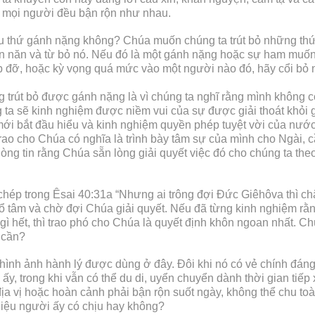
vì mọi người đều bận rộn như nhau.
ều thứ gánh nặng không? Chúa muốn chúng ta trút bỏ những th
y ăn năn và từ bỏ nó. Nếu đó là một gánh nặng hoặc sự ham muốn 
 đỡ, hoặc kỳ vọng quá mức vào một người nào đó, hãy cổi bỏ nó
 trút bỏ được gánh nặng là vì chúng ta nghĩ rằng mình không c
úng ta sẽ kinh nghiệm được niềm vui của sự được giải thoát kh
 mới bắt đầu hiểu và kinh nghiệm quyền phép tuyệt vời của nướ
rao cho Chúa có nghĩa là trình bày tâm sự của mình cho Ngài, c
g tin rằng Chúa sẵn lòng giải quyết việc đó cho chúng ta theo 
hép trong Êsai 40:31a “Nhưng ai trông đợi Đức Giêhôva thì 
khổ tâm và chờ đợi Chúa giải quyết. Nếu đã từng kinh nghiệm r
gì hết, thì trao phó cho Chúa là quyết định khôn ngoan nhất. Ch
 cần?
hình ảnh hành lý được dùng ở đây. Đôi khi nó có vẻ chính đán
ểu ấy, trong khi vẫn có thể du di, uyển chuyển dành thời gian ti
địa vị hoặc hoàn cảnh phải bận rộn suốt ngày, không thể chu t
 liệu người ấy có chịu hay không?