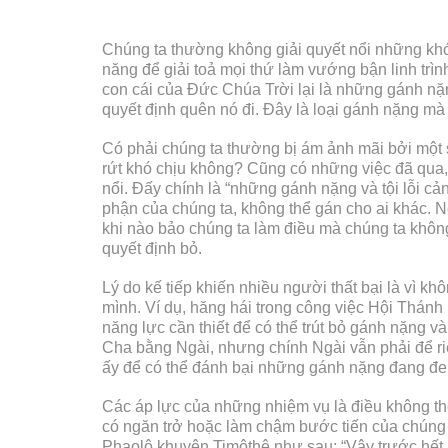
Chúng ta thường không giải quyết nổi những khó
năng để giải toả mọi thứ làm vướng bận linh trì
con cái của Đức Chúa Trời lại là những gánh nặn
quyết định quên nó đi. Đây là loại gánh nặng mà 
Có phải chúng ta thường bị ám ảnh mãi bởi một s
rứt khó chịu không? Cũng có những việc đã qua, 
nổi. Đấy chính là “những gánh nặng và tội lỗi c
phận của chúng ta, không thể gán cho ai khác. N
khi nào bảo chúng ta làm điều mà chúng ta không
quyết định bỏ.
Lý do kế tiếp khiến nhiều người thất bại là vì k
mình. Ví dụ, hăng hái trong công việc Hội Thán
năng lực cần thiết để có thể trút bỏ gánh nặng 
Cha bằng Ngài, nhưng chính Ngài vẫn phải để ri
ấy để có thể đánh bại những gánh nặng đang đe 
Các áp lực của những nhiệm vụ là điều không th
có ngăn trở hoặc làm chậm bước tiến của chúng t
Phaolô khuyên Timôthê như sau: “Vậy trước hết, 