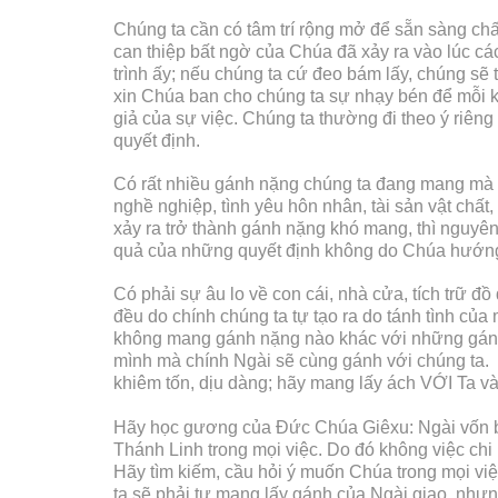
Chúng ta cần có tâm trí rộng mở để sẵn sàng c
can thiệp bất ngờ của Chúa đã xảy ra vào lúc c
trình ấy; nếu chúng ta cứ đeo bám lấy, chúng sẽ
xin Chúa ban cho chúng ta sự nhạy bén để mỗi khi
giả của sự việc. Chúng ta thường đi theo ý riêng
quyết định.
Có rất nhiều gánh nặng chúng ta đang mang mà ch
nghề nghiệp, tình yêu hôn nhân, tài sản vật chất,
xảy ra trở thành gánh nặng khó mang, thì nguyên
quả của những quyết định không do Chúa hướng d
Có phải sự âu lo về con cái, nhà cửa, tích trữ đ
đều do chính chúng ta tự tạo ra do tánh tình của
không mang gánh nặng nào khác với những gánh
mình mà chính Ngài sẽ cùng gánh với chúng ta. 
khiêm tốn, dịu dàng; hãy mang lấy ách VỚI Ta và
Hãy học gương của Đức Chúa Giêxu: Ngài vốn b
Thánh Linh trong mọi việc. Do đó không việc ch
Hãy tìm kiếm, cầu hỏi ý muốn Chúa trong mọi vi
ta sẽ phải tự mang lấy gánh của Ngài giao, như