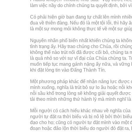
làm việc nầy do chính chúng ta quyết định, bởi 
Có phải hiện giờ bạn đang tự chất lên mình nhi
đua về thiên đàng. Nếu đó là một tội lỗi, thì hã
là một sự mong mỏi không thực tế về một sự giúp
Nguyên nhân phổ biến nhất khiến chúng ta không
tình trạng ấy. Hãy trao chúng cho Chúa, rồi ch
không thể nào trút nổi đã được cổi bỏ, chúng ta
là quá nhỏ so với sự vĩ đại của Chúa chúng ta. T
muốn tiếp tục mang gánh nặng ấy nữa, và vững lòn
khi đặt lòng tin vào Đấng Thành Tín.
Một phương pháp khác để nhận năng lực được c
mình xuống, nghĩa là trút bỏ sự lo âu hoặc nỗi 
nỗi sầu khổ trong lòng sẽ không giải quyết được 
tải theo mình những thứ hành lý mà mình nghĩ là
Mỗi người có cách hiểu khác nhau về nghĩa của 
người tự đặt ra thời biểu và bị nô lệ bởi thời bi
đạo cho họ; cũng có người tự đặt mình vào một 
đoạn hoặc đảo lộn thời biểu do người đó đặt ra,