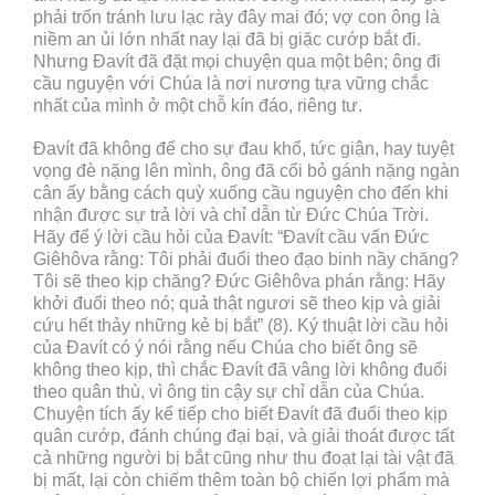
phải trốn tránh lưu lạc rày đây mai đó; vợ con ông là
niềm an ủi lớn nhất nay lại đã bị giặc cướp bắt đi.
Nhưng Đavít đã đặt mọi chuyện qua một bên; ông đi
cầu nguyện với Chúa là nơi nương tựa vững chắc
nhất của mình ở một chỗ kín đáo, riêng tư.
Đavít đã không để cho sự đau khổ, tức giận, hay tuyệt
vọng đè nặng lên mình, ông đã cổi bỏ gánh nặng ngàn
cân ấy bằng cách quỳ xuống cầu nguyện cho đến khi
nhận được sự trả lời và chỉ dẫn từ Đức Chúa Trời.
Hãy để ý lời cầu hỏi của Đavít: “Đavít cầu vấn Đức
Giêhôva rằng: Tôi phải đuổi theo đạo binh nầy chăng?
Tôi sẽ theo kịp chăng? Đức Giêhôva phán rằng: Hãy
khởi đuổi theo nó; quả thật ngươi sẽ theo kịp và giải
cứu hết thảy những kẻ bị bắt” (8). Ký thuật lời cầu hỏi
của Đavít có ý nói rằng nếu Chúa cho biết ông sẽ
không theo kịp, thì chắc Đavít đã vâng lời không đuổi
theo quân thù, vì ông tin cậy sự chỉ dẫn của Chúa.
Chuyện tích ấy kể tiếp cho biết Đavít đã đuổi theo kịp
quân cướp, đánh chúng đại bại, và giải thoát được tất
cả những người bị bắt cũng như thu đoạt lại tài vật đã
bị mất, lại còn chiếm thêm toàn bộ chiến lợi phẩm mà