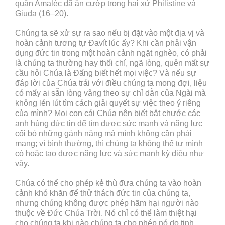
quân Amaléc đã ăn cướp trong hai xứ Philistine và
Giuđa (16–20).
Chúng ta sẽ xử sự ra sao nếu bị đặt vào một địa vị và
hoàn cảnh tương tự Đavít lúc ấy? Khi cần phải vận
dụng đức tin trong một hoàn cảnh ngặt nghèo, có phải
là chúng ta thường hay thối chí, ngã lòng, quên mất sự
cầu hỏi Chúa là Đấng biết hết mọi việc? Và nếu sự
đáp lời của Chúa trái với điều chúng ta mong đợi, liệu
có mấy ai sẵn lòng vâng theo sự chỉ dẫn của Ngài mà
không lén lút tìm cách giải quyết sự việc theo ý riêng
của mình? Mọi con cái Chúa nên biết bắt chước các
anh hùng đức tin để tìm được sức mạnh và năng lực
cổi bỏ những gánh nặng mà mình không cần phải
mang; vì bình thường, thì chúng ta không thể tự mình
có hoặc tạo được năng lực và sức mạnh kỳ diệu như
vậy.
Chúa có thể cho phép kẻ thù đưa chúng ta vào hoàn
cảnh khó khăn để thử thách đức tin của chúng ta,
nhưng chúng không được phép hãm hại người nào
thuộc về Đức Chúa Trời. Nó chỉ có thể làm thiệt hại
cho chúng ta khi nào chúng ta cho phép nó do tinh