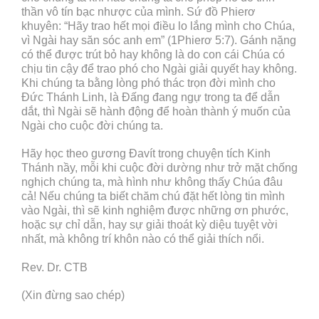
thần vô tín bạc nhược của mình. Sứ đồ Phierơ
khuyên: “Hãy trao hết mọi điều lo lắng mình cho Chúa,
vì Ngài hay săn sóc anh em” (1Phierơ 5:7). Gánh nặng
có thể được trút bỏ hay không là do con cái Chúa có
chịu tin cậy để trao phó cho Ngài giải quyết hay không.
Khi chúng ta bằng lòng phó thác trọn đời mình cho
Đức Thánh Linh, là Đấng đang ngự trong ta để dẫn
dắt, thì Ngài sẽ hành động để hoàn thành ý muốn của
Ngài cho cuộc đời chúng ta.
Hãy học theo gương Đavít trong chuyện tích Kinh
Thánh nầy, mỗi khi cuộc đời dường như trở mặt chống
nghịch chúng ta, mà hình như không thấy Chúa đâu
cả! Nếu chúng ta biết chăm chú đặt hết lòng tin mình
vào Ngài, thì sẽ kinh nghiệm được những ơn phước,
hoặc sự chỉ dẫn, hay sự giải thoát kỳ diệu tuyệt vời
nhất, mà không trí khôn nào có thể giải thích nổi.
Rev. Dr. CTB
(Xin đừng sao chép)