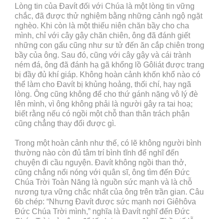
Lòng tin của Đavít đối với Chúa là một lòng tin vững
chắc, đã được thử nghiệm bằng những cảnh ngộ ngặt
nghèo. Khi còn là một thiếu niên chăn bầy cho cha
mình, chỉ với cây gậy chăn chiên, ông đã đánh giết
những con gấu cũng như sư tử đến ăn cắp chiên trong
bầy của ông. Sau đó, cũng với cây gậy và cái trành
ném đá, ông đã đánh hạ gã khổng lồ Gôliát được trang
bị đầy đủ khí giáp. Không hoàn cảnh khốn khổ nào có
thể làm cho Đavít bị khủng hoảng, thối chí, hay ngã
lòng. Ông cũng không để cho thứ gánh nặng vô lý đè
lên mình, vì ông không phải là người gây ra tai hoạ;
biết rằng nếu có ngồi một chỗ than thân trách phận
cũng chẳng thay đổi được gì.
Trong một hoàn cảnh như thế, có lẽ không người bình
thường nào còn đủ tâm trí bình tĩnh để nghĩ đến
chuyện đi cầu nguyện. Đavít không ngồi than thở,
cũng chẳng nổi nóng với quân sĩ, ông tìm đến Đức
Chúa Trời Toàn Năng là nguồn sức mạnh và là chỗ
nương tựa vững chắc nhất của ông trên trần gian. Câu
6b chép: “Nhưng Đavít được sức mạnh nơi Giêhôva
Đức Chúa Trời mình,” nghĩa là Đavít nghĩ đến Đức