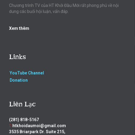
Chương trình TV của HT Khởi Đầu Mới rất phong phú về nội
dung các buổi hội luận, vấn đáp.
Xem thêm
Links
YouTube Channel
Donation
Liên Lạc
(281) 818-5167
htkhoidaumoi@gmail.com
3535 Briarpark Dr. Suite 215,