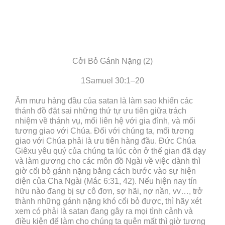
Cởi Bỏ Gánh Nặng (2)
1Samuel 30:1–20
Âm mưu hàng đầu của satan là làm sao khiến các
thánh đồ đặt sai những thứ tự ưu tiên giữa trách
nhiệm về thánh vụ, mối liên hệ với gia đình, và mối
tương giao với Chúa. Đối với chúng ta, mối tương
giao với Chúa phải là ưu tiên hàng đầu. Đức Chúa
Giêxu yêu quý của chúng ta lúc còn ở thế gian đã dạy
và làm gương cho các môn đồ Ngài về việc dành thì
giờ cổi bỏ gánh nặng bằng cách bước vào sự hiện
diện của Cha Ngài (Mác 6:31, 42). Nếu hiện nay tín
hữu nào đang bị sự cô đơn, sợ hãi, nợ nần, vv…, trở
thành những gánh nặng khó cổi bỏ được, thì hãy xét
xem có phải là satan đang gây ra mọi tình cảnh và
điều kiện để làm cho chúng ta quên mất thì giờ tương