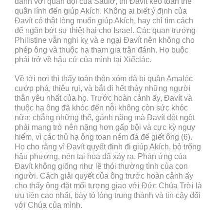
đánh với quân đội của Saulơ, thì Đavít kéo toàn thể
quân lính đến giúp Akích. Không ai biết ý định của
Đavít có thật lòng muốn giúp Akích, hay chỉ tìm cách
để ngăn bớt sự thiệt hại cho Israel. Các quan trưởng
Philistine vẫn nghi kỵ và e ngại Đavít nên không cho
phép ông và thuộc hạ tham gia trận đánh. Họ buộc
phải trở về hậu cứ của mình tại Xiếclác.
Về tới nơi thì thấy toàn thôn xóm đã bị quân Amaléc
cướp phá, thiêu rụi, và bắt đi hết thảy những người
thân yêu nhất của họ. Trước hoàn cảnh ấy, Đavít và
thuộc hạ ông đã khóc đến nỗi không còn sức khóc
nữa; chẳng những thế, gánh nặng mà Đavít đột ngột
phải mang trở nên nặng hơn gấp bội và cực kỳ nguy
hiểm, vì các thủ hạ ông toan ném đá để giết ông (6).
Họ cho rằng vì Đavít quyết định đi giúp Akích, bỏ trống
hậu phương, nên tai hoạ đã xảy ra. Phản ứng của
Đavít không giống như lề thói thường tình của con
người. Cách giải quyết của ông trước hoàn cảnh ấy
cho thấy ông đặt mối tương giao với Đức Chúa Trời là
ưu tiên cao nhất, bày tỏ lòng trung thành và tin cậy đối
với Chúa của mình.