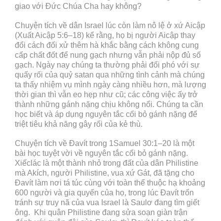
giao với Đức Chúa Cha hay không?
Chuyện tích về dân Israel lúc còn làm nô lệ ở xứ Aicập
(Xuất Aicập 5:6–18) kể rằng, họ bị người Aicập thay
đổi cách đối xử thêm hà khắc bằng cách không cung
cấp chất đốt để nung gạch nhưng vẫn phải nộp đủ số
gạch. Ngày nay chúng ta thường phải đối phó với sự
quấy rối của quỷ satan qua những tình cảnh mà chúng
ta thấy nhiệm vụ mình ngày càng nhiều hơn, mà lượng
thời gian thì vẫn eo hẹp như cũ; các công việc ấy trở
thành những gánh nặng chịu không nổi. Chúng ta cần
học biết và áp dụng nguyên tắc cổi bỏ gánh nặng để
triệt tiêu khả năng gây rối của kẻ thù.
Chuyện tích về Đavít trong 1Samuel 30:1–20 là một
bài học tuyệt vời về nguyên tắc cổi bỏ gánh nặng.
Xiếclác là một thành nhỏ trong đất của dân Philistine
mà Akích, người Philistine, vua xứ Gát, đã tặng cho
Đavít làm nơi tá túc cùng với toàn thể thuộc hạ khoảng
600 người và gia quyến của họ, trong lúc Đavít trốn
tránh sự truy nã của vua Israel là Saulơ đang tìm giết
ông. Khi quân Philistine đang sửa soạn giàn trận