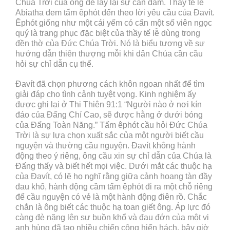
Chúa Trời của ông để lấy lại sự can đảm. Thầy tế lễ
Abiatha đem tấm êphót đến theo lời yêu cầu của Đavít.
Êphót giống như một cái yếm có cẩn một số viên ngọc
quý là trang phục đặc biệt của thầy tế lễ dùng trong
đền thờ của Đức Chúa Trời. Nó là biểu tượng về sự
hướng dẫn thiên thượng mỗi khi dân Chúa cần cầu
hỏi sự chỉ dẫn cụ thể.
Đavít đã chọn phương cách khôn ngoan nhất để tìm
giải đáp cho tình cảnh tuyệt vọng. Kinh nghiệm ấy
được ghi lại ở Thi Thiên 91:1 “Người nào ở nơi kín
đáo của Đấng Chí Cao, sẽ được hằng ở dưới bóng
của Đấng Toàn Năng.” Tấm êphót cầu hỏi Đức Chúa
Trời là sự lựa chọn xuất sắc của một người biết cầu
nguyện và thường cầu nguyện. Đavít không hành
động theo ý riêng, ông cầu xin sự chỉ dẫn của Chúa là
Đấng thấy và biết hết mọi việc. Dưới mắt các thuộc hạ
của Đavít, có lẽ họ nghĩ rằng giữa cảnh hoang tàn đầy
đau khổ, hành động cầm tấm êphót đi ra một chỗ riêng
để cầu nguyện có vẻ là một hành động điên rồ. Chắc
chắn là ông biết các thuộc hạ toan giết ông. Áp lực đó
càng đè nặng lên sự buồn khổ và đau đớn của một vị
anh hùng đã tạo nhiều chiến công hiển hách, bây giờ