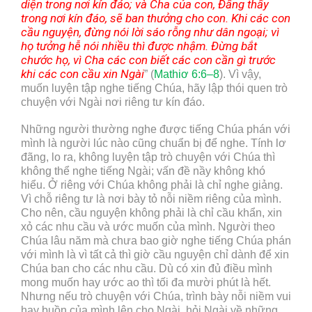
diện trong nơi kín đáo; và Cha của con, Đấng thấy
trong nơi kín đáo, sẽ ban thưởng cho con
.
Khi các con
cầu nguyện, đừng nói lời sáo rỗng như dân ngoại; vì
họ tưởng hễ nói nhiều thì được nhậm. Đừng bắt
chước họ, vì Cha các con biết các con cần gì trước
khi các con cầu xin Ngài
” (
Mathiơ 6:6–8
). Vì vậy,
muốn luyện tập nghe tiếng Chúa, hãy lập thói quen trò
chuyện với Ngài nơi riêng tư kín đáo.
Những người thường nghe được tiếng Chúa phán với
mình là người lúc nào cũng chuẩn bị để nghe. Tính lơ
đãng, lo ra, không luyện tập trò chuyện với Chúa thì
không thể nghe tiếng Ngài; vấn đề nầy không khó
hiểu. Ở riêng với Chúa không phải là chỉ nghe giảng.
Vì chỗ riêng tư là nơi bày tỏ nỗi niềm riêng của mình.
Cho nên, cầu nguyện không phải là chỉ cầu khẩn, xin
xỏ các nhu cầu và ước muốn của mình. Người theo
Chúa lâu năm mà chưa bao giờ nghe tiếng Chúa phán
với mình là vì tất cả thì giờ cầu nguyện chỉ dành để xin
Chúa ban cho các nhu cầu. Dù có xin đủ điều mình
mong muốn hay ước ao thì tối đa mười phút là hết.
Nhưng nếu trò chuyện với Chúa, trình bày nỗi niềm vui
hay buồn của mình lên cho Ngài, hỏi Ngài về những