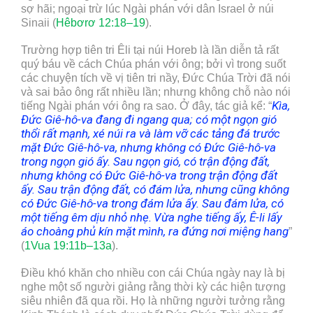
sợ hãi; ngoại trừ lúc Ngài phán với dân Israel ở núi
Sinaii (
Hêbơrơ 12:18–19
).
Trường hợp tiên tri Êli tại núi Horeb là lần diễn tả rất
quý báu về cách Chúa phán với ông; bởi vì trong suốt
các chuyện tích về vị tiên tri nầy, Đức Chúa Trời đã nói
và sai bảo ông rất nhiều lần; nhưng không chỗ nào nói
Kìa,
tiếng Ngài phán với ông ra sao. Ở đây, tác giả kể: “
Đức Giê-hô-va đang đi ngang qua; có một ngọn gió
thổi rất mạnh, xé núi ra và làm vỡ các tảng đá trước
mặt Đức Giê-hô-va, nhưng không có Đức Giê-hô-va
trong ngọn gió ấy. Sau ngọn gió, có trận động đất,
nhưng không có Đức Giê-hô-va trong trận động đất
ấy. Sau trận động đất, có đám lửa, nhưng cũng không
có Đức Giê-hô-va trong đám lửa ấy. Sau đám lửa, có
một tiếng êm dịu nhỏ nhẹ.
Vừa nghe tiếng ấy, Ê-li lấy
áo choàng phủ kín mặt mình, ra đứng nơi miệng hang
”
(
1Vua 19:11b–13a
).
Điều khó khăn cho nhiều con cái Chúa ngày nay là bị
nghe một số người giảng rằng thời kỳ các hiện tượng
siêu nhiên đã qua rồi. Họ là những người tưởng rằng