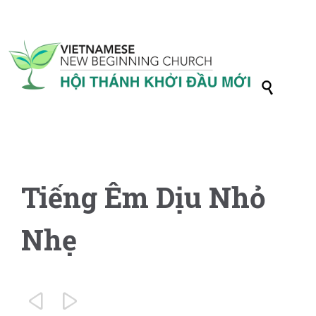

Tiếng Êm Dịu Nhỏ
Nhẹ

