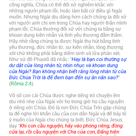
công nghĩa, Chúa có thể đối xử nghiêm khắc với
những người phạm lỗi, hoặc làm bất cứ điều gì Ngài
muốn. Nhưng Ngài dịu dàng hơn cách chúng ta đối xử
với người anh chị em trong Chúa hay người thân mình
phạm lỗi. Chúa thường đối xử với chúng ta bằng sự
khoan dung kiên nhẫn và tình yêu thương đằm thắm.
Hãy nhớ rằng chúng ta được Ngài thu hút bằng tình
yêu thương, đức nhân từ, sự kiên nhẫn, lòng thương
xót chứ không phải bằng diêm sinh và lửa phán xét.
Hay là bạn coi thường sự
Như sứ đồ Phaolô đã nhắc: “
dư dật của lòng nhân từ, nhịn nhục và khoan dung
của Ngài? Bạn không nhận biết rằng lòng nhân từ của
Đức Chúa Trời là để đem bạn đến sự ăn năn sao?
”
(
Rôma 2:4
).
Vô số con cái Chúa được nghe tiếng trò chuyện êm
dịu nhỏ nhẹ của Ngài với họ trong giờ họ cầu nguyện
ở riêng với Chúa. Đó là nơi Đức Chúa Trời gặp chúng
ta để nghe lời khẩn cầu của con dân Ngài và để bày tỏ
ý muốn của Ngài cho chúng ta biết. Đức Chúa Jesus
K
hi con cầu nguyện, hãy vào phòng riêng, đóng
dạy “
cửa lại, rồi cầu nguyện với Cha của con, Đấng hiện