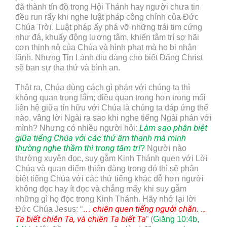
đã thành tín đồ trong Hội Thánh hay người chưa tin
đều run rẩy khi nghe luật pháp công chính của Đức
Chúa Trời. Luật pháp ấy phá vỡ những trái tim cứng
như đá, khuấy động lương tâm, khiến tâm trí sợ hãi
cơn thịnh nộ của Chúa và hình phạt mà họ bị nhận
lãnh. Nhưng Tin Lành dịu dàng cho biết Đấng Christ
sẽ ban sự tha thứ và bình an.
Thật ra, Chúa dùng cách gì phán với chúng ta thì
không quan trọng lắm; điều quan trọng hơn trong mối
liên hệ giữa tín hữu với Chúa là chúng ta đáp ứng thế
nào, vâng lời Ngài ra sao khi nghe tiếng Ngài phán với
Làm sao phân biệt
mình? Nhưng có nhiều người hỏi:
giữa tiếng Chúa với các thứ âm thanh mà mình
thường nghe thầm thì trong tâm trí
?
Người nào
thường xuyên đọc, suy gẫm Kinh Thánh quen với Lời
Chúa và quan điểm thiên đàng trong đó thì sẽ phân
biệt tiếng Chúa với các thứ tiếng khác dễ hơn người
không đọc hay ít đọc và chẳng mấy khi suy gẫm
những gì họ đọc trong Kinh Thánh. Hãy nhớ lại lời
chiên quen tiếng người chăn. …
Đức Chúa Jesus: “
…
Ta biết chiên Ta, và chiên Ta biết Ta
” (
Giăng 10:4b,