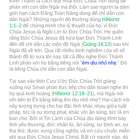
Kinh Thánh là cách duy nhất Đức Chúa Trời dùng để
phán với con dân Ngài mà thôi. Làm sao người ta dám
giới hạn cách Đấng Toàn Năng dùng để chỉ dẫn con
dân Ngài? Những người đó thường dùng
Hêbơrơ
1:1–2
để chứng minh cho lý thuyết của họ, vì Đức
Chúa Jesus là Ngôi Lời từ Đức Chúa Trời. Họ quên
rằng Đức Chúa Jesus đã hứa ban Đức Thánh Linh
đến để chỉ dẫn các môn đồ Ngài (
Giăng 16:13
) sau khi
Ngài đã về trời. Qua rất nhiều kinh nghiệm của vô số
thánh đồ từ xưa tới nay, tất cả đều nghe Đức Thánh
êm dịu nhỏ nhẹ.
Linh phán với họ bằng tiếng nói “
” Đó
là tiếng Chúa chỉ dẫn con dân Ngài.
Tại sao vào thời Cựu Ước Đức Chúa Trời giáng
xuống núi Sinaii phán trực tiếp cho dân Israel nghe thì
họ quá kinh hoàng (
Hêbơrơ 12:18–21
), mà Ngài nói
với tiên tri Êli bằng tiếng êm dịu nhỏ nhẹ? Hai cách nói
nầy tượng trưng cho hai đặc tính khác nhau giữa luật
pháp, tức là sự trừng phạt, khác với ân sủng, tức là ơn
ban cho. Bởi vì Tin Lành của Chúa dịu dàng trình bày
tình yêu thương, đức nhân từ, ân sủng, sự bình an, sự
tha thứ, được xưng công nghĩa, và ơn cứu chuộc miễn
phí qua Đức Chúa Jesus Christ. Bất cứ người nào, dù