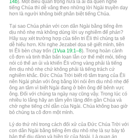
14b
). Một điều quan trọng nữa là ai đã quen nghe
tiếng Chúa thì dễ vâng theo những lời Ngài truyền dạy
hơn là người không biết phân biệt tiếng Chúa.
Tại sao Chúa phán với con dân Ngài bằng tiếng êm
dịu nhỏ nhẹ mà không dùng lời uy nghiêm để phán?
Hãy suy xét trường hợp của tiên tri Êli thì chúng ta sẽ
dễ hiểu hơn. Khi nghe Jezabel dọa sẽ giết mình, tiên
tri Êli bèn chạy trốn (
1Vua 19:1–8
). Trong hoàn cảnh
cô đơn và tinh thần bấn loạn lẫn cơ thể mệt mỏi, tiếng
nói có thể an ủi và khiến Êli vững vàng phải là tiếng
êm dịu nhỏ nhẹ chứ không phải là tiếng trách cứ
nghiêm khắc. Đức Chúa Trời biết rõ tâm trạng của Êli
nên Ngài phán với ông bằng lời nói êm dịu nhỏ nhẹ để
ông an tâm vì biết Ngài đang ở bên ông để bênh vực
ông. Đối với chúng ta ngày nay cũng vậy. Trong lúc có
nhiều lo lắng hãy an tâm yên lặng đến gần Chúa và
chờ nghe tiếng chỉ dẫn của Ngài. Chúa không bao giờ
bỏ chúng ta cô đơn một mình.
Lý do thứ nhì trong cách đối xử của Đức Chúa Trời với
con dân Ngài bằng tiếng êm dịu nhỏ nhẹ là sự bày tỏ
bản thể dịu dàng và hiền từ của Ngài. Là quan án