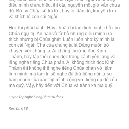
điều mình chưa hiểu, thì cầu nguyện một giờ vẫn chưa
đủ. Bởi vì Chúa sẽ trả lời, bày tỏ, dặn dò, khuyên lơn
và khích lệ con cái Ngài.
Học thì phải hành. Hãy chuẩn bị tâm linh mình chỗ cho
Chúa ngự trị. Ăn năn và từ bỏ những điều mình ưa
thích nhưng bị Chúa ghét. Luôn luôn nhớ kỹ mình là
con cái Ngài; Cha của chúng ta là Đấng muốn trò
chuyện với chúng ta. Ai không thường đọc Kinh
Thánh, hãy lập thói quen đọc trong cảnh yên lặng và
lắng nghe tiếng Chúa phán. Ai không thích đọc Kinh
Thánh thì không thể nghe tiếng Chúa phán với tâm
linh mình, mà tâm trí sẽ nghe đủ thứ tiếng nói từ sự
ham muốn của xác thịt mình cộng với tiếng dụ dỗ của
ma quỷ. Vậy, hãy đến với Chúa và tránh xa ma quỷ.
LuyenTapNgheTiengChua04.docx
Rev. Dr. CTB