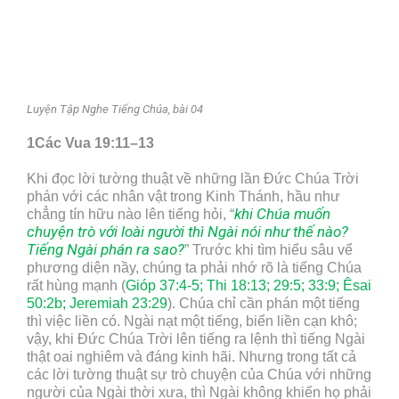
Luyện Tập Nghe Tiếng Chúa, bài 04
1Các Vua 19:11–13
Khi đọc lời tường thuật về những lần Đức Chúa Trời
phán với các nhân vật trong Kinh Thánh, hầu như
khi Chúa muốn
chẳng tín hữu nào lên tiếng hỏi, “
chuyện trò với loài người thì Ngài nói như thế nào?
Tiếng Ngài phán ra sao?
” Trước khi tìm hiểu sâu vể
phương diện nầy, chúng ta phải nhớ rõ là tiếng Chúa
rất hùng mạnh (
Gióp 37:4-5; Thi 18:13; 29:5; 33:9; Êsai
50:2b; Jeremiah 23:29
). Chúa chỉ cần phán một tiếng
thì việc liền có. Ngài nạt một tiếng, biển liền cạn khô;
vậy, khi Đức Chúa Trời lên tiếng ra lệnh thì tiếng Ngài
thật oai nghiêm và đáng kinh hãi. Nhưng trong tất cả
các lời tường thuật sự trò chuyện của Chúa với những
người của Ngài thời xưa, thì Ngài không khiến họ phải