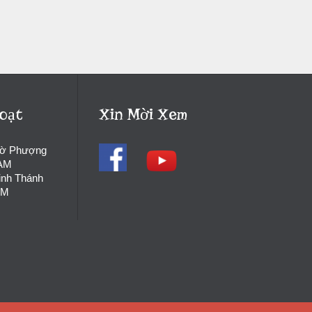
oạt
Xin Mời Xem
hờ Phượng
 AM
inh Thánh
PM