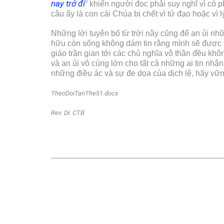
nay trở đi
” khiến người đọc phải suy nghĩ vì có 
câu ấy là con cái Chúa bị chết vì tử đạo hoặc vì
Những lời tuyên bố từ trời nầy cũng để an ủi nhữ
hữu còn sống không dám tin rằng mình sẽ được hưở
giáo trần gian tới các chủ nghĩa vô thần đều kh
và an ủi vô cùng lớn cho tất cả những ai tin nh
những điều ác và sự đe dọa của dịch lệ, hãy vữn
TheoDoiTanThe51.docx
Rev. Dr. CTB