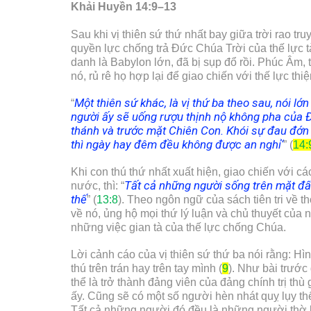
Khải Huyền 14:9–13
Sau khi vị thiên sứ thứ nhất bay giữa trời rao t
quyền lực chống trả Đức Chúa Trời của thế lực tàn
danh là Babylon lớn, đã bị sụp đổ rồi. Phúc Âm,
nó, rủ rê họ hợp lại để giao chiến với thế lực th
Một thiên sứ khác, là vị thứ ba theo sau, nói lớn
“
người ấy sẽ uống rượu thịnh nộ không pha của Đ
thánh và trước mặt Chiên Con.
Khói sự đau đớn 
thì ngày hay đêm đều không được an nghỉ
‘
” (
14:
Khi con thú thứ nhất xuất hiện, giao chiến với c
Tất cả những người sống trên mặt đất
nước, thì: “
thế
” (
13:8
). Theo ngôn ngữ của sách tiên tri về t
về nó, ủng hộ mọi thứ lý luận và chủ thuyết của
những việc gian tà của thế lực chống Chúa.
Lời cảnh cáo của vị thiên sứ thứ ba nói rằng: Hì
thú trên trán hay trên tay mình (
9
). Như bài trước
thể là trở thành đảng viên của đảng chính trị th
ấy. Cũng sẽ có một số người hèn nhát quỵ lụy th
Tất cả những người đó đều là những người thờ lạ