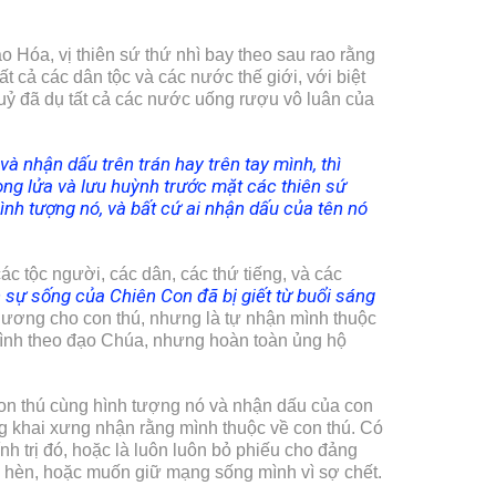
o Hóa, vị thiên sứ thứ nhì bay theo sau rao rằng
t cả các dân tộc và các nước thế giới, với biệt
quỷ đã dụ tất cả các nước uống rượu vô luân của
à nhận dấu trên trán hay trên tay mình, thì
ong lửa và lưu huỳnh trước mặt các thiên sứ
ình tượng nó, và bất cứ ai nhận dấu của tên nó
ác tộc người, các dân, các thứ tiếng, và các
h sự sống của Chiên Con đã bị giết từ buổi sáng
g hương cho con thú, nhưng là tự nhận mình thuộc
 đình theo đạo Chúa, nhưng hoàn toàn ủng hộ
con thú cùng hình tượng nó và nhận dấu của con
ông khai xưng nhận rằng mình thuộc về con thú. Có
nh trị đó, hoặc là luôn luôn bỏ phiếu cho đảng
ấp hèn, hoặc muốn giữ mạng sống mình vì sợ chết.