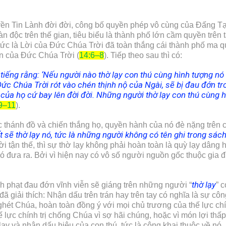
ruyền Tin Lành đời đời, công bố quyền phép vô cùng của Đấng Tạ
 độc trên thế gian, tiêu biểu là thành phố lớn cầm quyền trên tấ
 tức là Lời của Đức Chúa Trời đã toàn thắng cái thành phố ma 
iện của Đức Chúa Trời (
14:6–8
). Tiếp theo sau thì có:
 tiếng rằng:
‘
Nếu người nào thờ lạy con thú cùng hình tượng nó v
ức Chúa Trời rót vào chén thịnh nộ của Ngài, sẽ bị đau đớn tr
của họ cứ bay lên đời đời. Những người thờ lạy con thú cùng h
9–11
).
ác thánh đồ và chiến thắng họ, quyền hành của nó đè nặng trên c
 sẽ thờ lạy nó, tức là những người không có tên ghi trong sác
hời tận thế, thì sự thờ lạy không phải hoàn toàn là quỳ lạy dân
 nó đưa ra. Bởi vì hiện nay có vô số người nguồn gốc thuộc gia
thờ lạy
nh phạt đau đớn vĩnh viễn sẽ giáng trên những người “
” 
 đã giải thích: Nhận dấu trên trán hay trên tay có nghĩa là sự c
ù ghét Chúa, hoàn toàn đồng ý với mọi chủ trương của thế lực chí
ế lực chính trị chống Chúa vì sợ hãi chúng, hoặc vì món lợi th
y và nhận dấu hiệu của con thú, tức là công khai thuộc về nó.