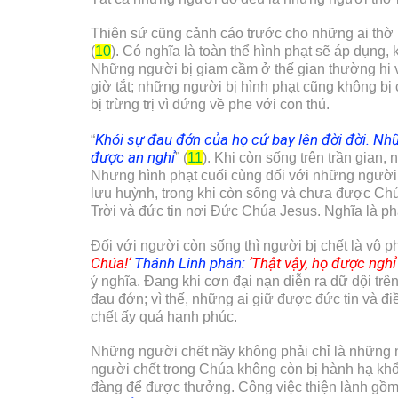
Thiên sứ cũng cảnh cáo trước cho những ai thờ 
(
10
). Có nghĩa là toàn thể hình phạt sẽ áp dụng
Những người bị giam cầm ở thế gian thường hi 
giờ tắt; những người bị hình phạt cũng không bị 
bị trừng trị vì đứng về phe với con thú.
Khói sự đau đớn của họ cứ bay lên đời đời. Nhữ
“
được an nghỉ
” (
11
). Khi còn sống trên trần gian
Nhưng hình phạt cuối cùng đối với những người t
lưu huỳnh, trong khi còn sống và chưa được Ch
Trời và đức tin nơi Đức Chúa Jesus. Nghĩa là ph
Đối với người còn sống thì người bị chết là vô 
Chúa!
‘
Thánh Linh phán:
‘
Thật vậy, họ được nghỉ
ý nghĩa. Đang khi cơn đại nạn diễn ra dữ dội trê
đau đớn; vì thế, những ai giữ được đức tin và đ
chết ấy quá hạnh phúc.
Những người chết nầy không phải chỉ là những 
người chết trong Chúa không còn bị hành hạ khổ c
đàng để được thưởng. Công việc thiện lành gồm 