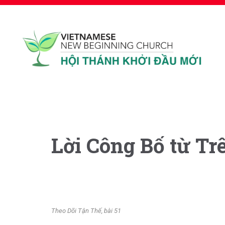
Lời Công Bố từ Tr
Theo Dõi Tận Thế, bài 51