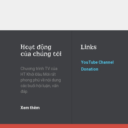
Hoạt động
Links
của chúng tôi
YouTube Channel
Chương trình TV của
Donation
HT Khởi Đầu Mới rất
phong phú về nội dung
các buổi hội luận, vấn
đáp.
Xem thêm