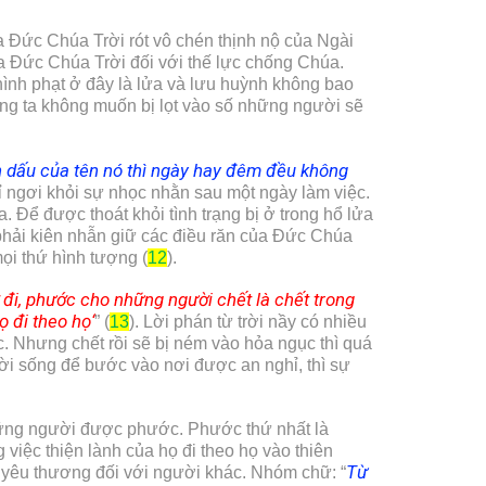
a Đức Chúa Trời rót vô chén thịnh nộ của Ngài
ủa Đức Chúa Trời đối với thế lực chống Chúa.
ình phạt ở đây là lửa và lưu huỳnh không bao
húng ta không muốn bị lọt vào số những người sẽ
ận dấu của tên nó thì ngày hay đêm đều không
hỉ ngơi khỏi sự nhọc nhằn sau một ngày làm việc.
 Để được thoát khỏi tình trạng bị ở trong hổ lửa
hải kiên nhẫn giữ các điều răn của Đức Chúa
ọi thứ hình tượng (
12
).
ở đi, phước cho những người chết là chết trong
ọ đi theo họ
‘
” (
13
). Lời phán từ trời nầy có nhiều
úc. Nhưng chết rồi sẽ bị ném vào hỏa ngục thì quá
ười sống để bước vào nơi được an nghỉ, thì sự
những người được phước. Phước thứ nhất là
việc thiện lành của họ đi theo họ vào thiên
Từ
h yêu thương đối với người khác. Nhóm chữ: “