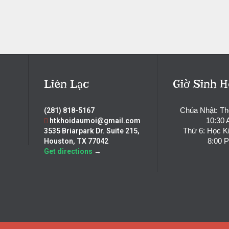
Liên Lạc
Giờ Sinh H
Chúa Nhật: T
(281) 818-5167
10:30
htkhoidaumoi@gmail.com
Thứ 6: Học K
3535 Briarpark Dr. Suite 215,
8:00 
Houston, TX 77042
Get directions
→