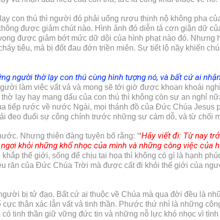
lạy con thú thì người đó phải uống rượu thịnh nộ không pha củ
, không được giảm chút nào. Hình ảnh đó diễn tả cơn giận dữ c
vọng được giảm bớt mức dữ dội của hình phạt nào đó. Nhưng h
cháy tiêu, mà bị đốt đau đớn triền miên. Sự tiết lộ nầy khiến c
ng người thờ lạy con thú cùng hình tượng nó, và bất cứ ai nh
, người làm việc vất vả và mong sẽ tới giờ được khoan khoái ng
hờ lạy hay mang dấu của con thú thì không còn sự an nghỉ nữa.
úa tiếp rước về nước Ngài, mọi thánh đồ của Đức Chúa Jesus p
ải đeo đuổi sự công chính trước những sự cám dỗ, và từ chối m
Hãy viết đi: Từ nay tr
phước. Nhưng thiên đàng tuyên bố rằng: “
‘
 ngơi khỏi những khổ nhọc của mình và những công việc của h
n khắp thế giới, sống để chịu tai họa thì không có gì là hạnh ph
iều răn của Đức Chúa Trời mà được cất đi khỏi thế giới của ng
người bị tử đạo. Bất cứ ai thuộc về Chúa mà qua đời đều là 
ực thân xác lẫn vất vả tinh thần. Phước thứ nhì là những công 
có tinh thần giữ vững đức tin và những nỗ lực khó nhọc vì tìn