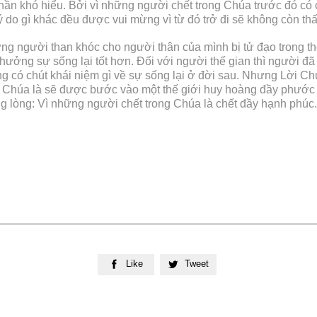
phần khó hiểu. Bởi vì những người chết trong Chúa trước đó có
 lý do gì khác đều được vui mừng vì từ đó trở đi sẽ không còn t
ng người than khóc cho người thân của mình bị tử đạo trong thời
ng sự sống lại tốt hơn. Đối với người thế gian thì người đã chế
ông có chút khái niệm gì về sự sống lại ở đời sau. Nhưng Lời 
ận Chúa là sẽ được bước vào một thế giới huy hoàng đầy phước 
g lòng: Vì những người chết trong Chúa là chết đầy hạnh phúc.
Like
Tweet

