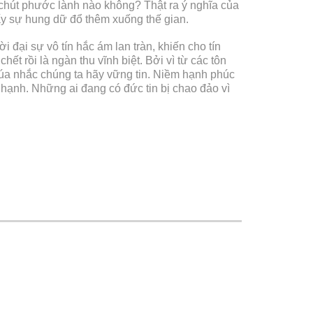
 chút phước lành nào không? Thật ra ý nghĩa của
hấy sự hung dữ đổ thêm xuống thế gian.
 đại sự vô tín hắc ám lan tràn, khiến cho tín
t rồi là ngàn thu vĩnh biệt. Bởi vì từ các tôn
Chúa nhắc chúng ta hãy vững tin. Niềm hạnh phúc
hạnh. Những ai đang có đức tin bị chao đảo vì