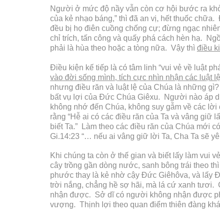
Người ở mức độ nầy vẫn còn cơ hội bước ra khỏi
của kẻ nhạo báng,” thì đã an vị, hết thuốc chữa
đều bị họ điên cuồng chống cự; đừng ngạc nhiên
chỉ trích, tấn công và quấy phá cách hèn hạ. Ngồ
phải là hùa theo hoặc a tòng nữa. Vậy thì
điều k
Điều kiện kế tiếp là có tâm linh “vui vẻ về luậ
vào đời sống mình, tích cực nhìn nhận các luật l
nhưng điều răn và luật lệ của Chúa là những gì
bất vụ lợi của Đức Chúa Giêxu. Người nào áp d
không nhớ đến Chúa, không suy gẫm về các lời 
rằng “Hễ ai có các điều răn của Ta và vâng giữ 
biết Ta.” Làm theo các điều răn của Chúa mới c
Gi.14:23 “… nếu ai vâng giữ lời Ta, Cha Ta sẽ 
Khi chúng ta còn ở thế gian và biết lấy làm vui
cây trồng gần dòng nước, sanh bông trái theo th
phước thay là kẻ nhờ cậy Đức Giêhôva, và lấy Đ
trời nắng, chẳng hề sợ hãi, mà lá cứ xanh tươi. 
nhận được. Sở dĩ có người không nhận được phướ
vượng. Thịnh lợi theo quan điểm thiên đàng khác