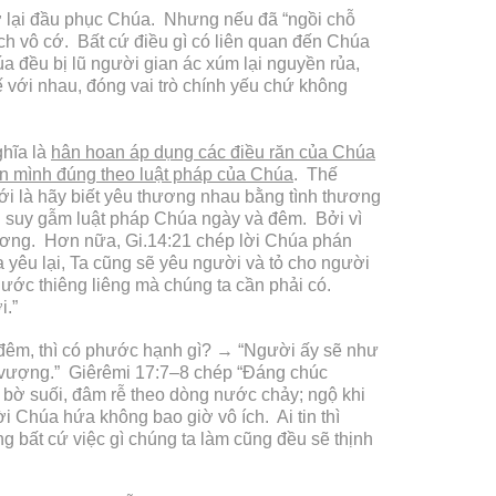
rở lại đầu phục Chúa. Nhưng nếu đã “ngồi chỗ
ách vô cớ. Bất cứ điều gì có liên quan đến Chúa
a đều bị lũ người gian ác xúm lại nguyền rủa,
ế với nhau, đóng vai trò chính yếu chứ không
ghĩa là
hân hoan áp dụng các điều răn của Chúa
thân mình đúng theo luật pháp của Chúa
. Thế
ới là hãy biết yêu thương nhau bằng tình thương
h suy gẫm luật pháp Chúa ngày và đêm. Bởi vì
ương. Hơn nữa, Gi.14:21 chép lời Chúa phán
 yêu lại, Ta cũng sẽ yêu người và tỏ cho người
ước thiêng liêng mà chúng ta cần phải có.
i.”
à đêm, thì có phước hạnh gì? → “Người ấy sẽ như
nh vượng.” Giêrêmi 17:7–8 chép “Đáng chúc
 bờ suối, đâm rễ theo dòng nước chảy; ngộ khi
i Chúa hứa không bao giờ vô ích. Ai tin thì
bất cứ việc gì chúng ta làm cũng đều sẽ thịnh