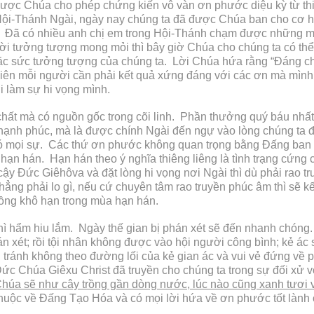
ợc Chúa cho phép chứng kiến vô vàn ơn phước diệu kỳ từ thiê
g Hội-Thánh Ngài, ngày nay chúng ta đã được Chúa ban cho cơ 
Đã có nhiều anh chị em trong Hội-Thánh chạm được những món t
đời tưởng tượng mong mỏi thì bây giờ Chúa cho chúng ta có 
 sức tưởng tượng của chúng ta. Lời Chúa hứa rằng “Đáng ch
iên mỗi người cần phải kết quả xứng đáng với các ơn mà mình
 làm sự hi vọng mình.
 chất mà có nguồn gốc trong cõi linh. Phần thưởng quý báu nh
 hạnh phúc, mà là được chính Ngài đến ngự vào lòng chúng ta đ
có mọi sự. Các thứ ơn phước không quan trọng bằng Đấng ban
ời hạn hán. Hạn hán theo ý nghĩa thiêng liêng là tình trạng cứng
y Đức Giêhôva và đặt lòng hi vọng nơi Ngài thì dù phải rao t
ẳng phải lo gì, nếu cứ chuyên tâm rao truyền phúc âm thì sẽ k
 đồng khô hạn trong mùa hạn hán.
hì hẩm hiu lắm. Ngày thế gian bị phán xét sẽ đến nhanh chóng.
án xét; rồi tội nhân không được vào hội người công bình; kẻ ác
i tránh không theo đường lối của kẻ gian ác và vui vẻ đứng về
Đức Chúa Giêxu Christ đã truyền cho chúng ta trong sự đối xử
húa sẽ như cây trồng gần dòng nước, lúc nào cũng xanh tươi 
thuộc về Đấng Tạo Hóa và có mọi lời hứa về ơn phước tốt lành