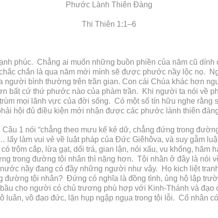
Phước Lành Thiên Đàng
Thi Thiên 1:1–6
nh phúc. Chẳng ai muốn những buồn phiền của năm cũ dính d
hắc chắn là qua năm mới mình sẽ được phước nầy lộc nọ. Người
a người bình thường trên trần gian. Con cái Chúa khác hơn ng
 bất cứ thứ phước nào của phàm trần. Khi người ta nói về phướ
rùm mọi lãnh vực của đời sống. Có một số tín hữu nghe rằng
phải hội đủ điều kiện mới nhận được các phước lành thiên đàng
 Câu 1 nói “chẳng theo mưu kế kẻ dữ, chẳng đứng trong đường
 “… lấy làm vui vẻ về luật pháp của Đức Giêhôva, và suy gẫm lu
có trộm cắp, lừa gạt, dối trá, gian lận, nói xấu, vu khống, hãm h
ng trong đường tội nhân thì nặng hơn. Tội nhân ở đây là nói về n
ất nước nầy đang có đầy những người như vậy. Họ kịch liệt tranh 
ng đường tội nhân? Đứng có nghĩa là đồng tình, ủng hộ lập trườ
 bầu cho người có chủ trương phù hợp với Kinh-Thánh và đạo đ
ô luân, vô đạo đức, lặn hụp ngập ngụa trong tội lỗi. Cổ nhân 