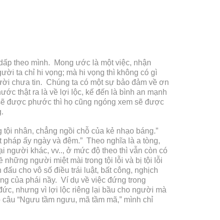
ấp theo mình. Mong ước là một việc, nhận
 ta chỉ hi vọng; mà hi vọng thì không có gì
ười chưa tin. Chúng ta có một sự bảo đảm về ơn
c thật ra là về lợi lộc, kế đến là bình an mạnh
 sẽ được phước thì họ cũng ngóng xem sẽ được
.
 tội nhân, chẳng ngồi chỗ của kẻ nhạo báng.”
ật pháp ấy ngày và đêm.” Theo nghĩa là a tòng,
ại người khác, vv.., ở mức độ theo thì vẫn còn có
hững người miệt mài trong tội lỗi và bị tội lỗi
đấu cho vô số điều trái luật, bất công, nghịch
ng của phái nầy. Ví dụ về việc đứng trong
ức, nhưng vì lợi lộc riêng lại bầu cho người mà
có câu “Ngưu tầm ngưu, mã tầm mã,” mình chỉ