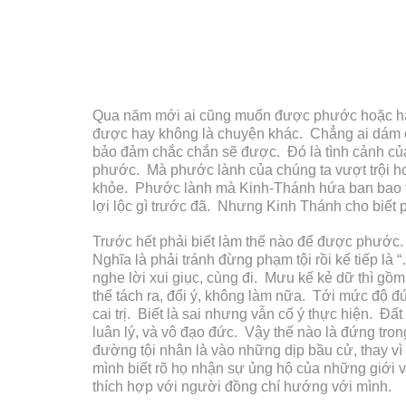
Qua năm mới ai cũng muốn được phước hoặc hạ
được hay không là chuyện khác. Chẳng ai dám c
bảo đảm chắc chắn sẽ được. Đó là tình cảnh củ
phước. Mà phước lành của chúng ta vượt trội hơn
khỏe. Phước lành mà Kinh-Thánh hứa ban bao t
lợi lộc gì trước đã. Nhưng Kinh Thánh cho biết 
Trước hết phải biết làm thế nào để được phước.
Nghĩa là phải tránh đừng phạm tội rồi kế tiếp là
nghe lời xui giục, cùng đi. Mưu kế kẻ dữ thì gồm 
thể tách ra, đổi ý, không làm nữa. Tới mức độ đứ
cai trị. Biết là sai nhưng vẫn cố ý thực hiện. Đ
luân lý, và vô đạo đức. Vậy thế nào là đứng tro
đường tội nhân là vào những dịp bầu cử, thay vì
mình biết rõ họ nhận sự ủng hộ của những giới v
thích hợp với người đồng chí hướng với mình.