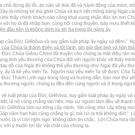
 chỗ đứng tội lỗi, ăn năn về thái độ và hành động của mình, t
. Đây là những kẻ thù ghét Chúa và kịch liệt chống báng Ngài c
 khi thấy chính khách nào công khai xưng nhận đức tin nơi Chú
i với họ là đã nhập bọn, cùng hội cùng thuyền, bày mưu thiết k
iện đầu tiên là không dính líu tới ba hạng tội nặng ấy
.
t pháp của Đức Giêhôva và suy gẫm luật pháp ấy ngày và đêm.” N
ệ của Chúa là thánh thiện và tốt lành, gìn giữ tâm linh và hồn 
? Đức Chúa Giêxu Christ đã truyền cho chúng ta một điều răn m
ụng tình yêu thương của Chúa đối với người khác sẽ thấy mìn
dạy dỗ của Ngài thì không thể yêu thương như Ngài đã yêu th
lấy, ấy là kẻ yêu mến Ta. Người nào yêu mến Ta sẽ được Cha Ta
ó Đức Thánh Linh ngự trong lòng và hướng dẫn, ban mọi thứ ph
yêu thương người, chúng ta đều đến cùng người và ở trong ngườ
 vẻ về luật pháp của Đức Giêhôva, suy gẫm luật pháp ấy ngày v
ì tiết, lá nó cũng chẳng tàn héo; mọi sự người làm đều sẽ thạ
ức Giêhôva làm sự trông cậy mình. Nó cũng như cây trồng nơi
Gặp năm hạn hán cũng chẳng lo gì, mà cứ ra trái không dứt.” Lờ
c là vì còn nghi ngờ, không dám tin chắc. Lời Chúa hứa rằng 
 với ý muốn lợi lộc vật chất của chúng ta.