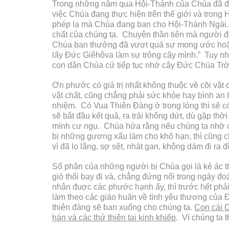
Trong những năm qua Hội-Thánh của Chúa đã đư
việc Chúa đang thực hiện trên thế giới và tron
phép lạ mà Chúa đang ban cho Hội-Thánh Ngài. 
chất của chúng ta. Chuyện thần tiên mà người 
Chúa ban thưởng đã vượt quá sự mong ước hoặc
lấy Đức Giêhôva làm sự trông cậy mình.” Tuy nh
con dân Chúa cứ tiếp tục nhờ cậy Đức Chúa Trời
Ơn phước có giá trị nhất không thuộc về cõi vật
vật chất, cũng chẳng phải sức khỏe hay bình an
nhiệm. Có Vua Thiên Đàng ở trong lòng thì sẽ 
sẽ bắt đầu kết quả, ra trái không dứt, dù gặp th
mình cư ngụ. Chúa hứa rằng nếu chúng ta nhờ cậ
bị những gương xấu làm cho khô hạn, thì cũng ch
vì đã lo lắng, sợ sệt, nhát gan, không dám đi ra
Số phận của những người bị Chúa gọi là kẻ ác t
gió thổi bay đi và, chẳng đứng nổi trong ngày đo
nhận đuợc các phước hạnh ấy, thì trước hết phả
làm theo các giáo huấn về tình yêu thương của 
thiên đàng sẽ ban xuống cho chúng ta.
Con cái C
hán và các thứ thiên tai kinh khiếp
. Vì chúng ta 