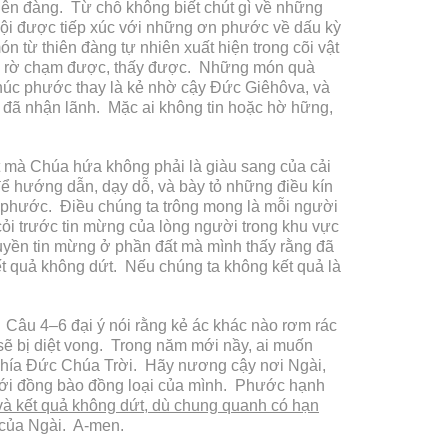
n đàng. Từ chỗ không biết chút gì về những
hội được tiếp xúc với những ơn phước về dấu kỳ
ừ thiên đàng tự nhiên xuất hiện trong cõi vật
thể rờ chạm được, thấy được. Những món quà
úc phước thay là kẻ nhờ cậy Đức Giêhôva, và
 đã nhận lãnh. Mặc ai không tin hoặc hờ hững,
ất mà Chúa hứa không phải là giàu sang của cải
ể hướng dẫn, dạy dỗ, và bày tỏ những điều kín
 phước. Điều chúng ta trông mong là mỗi người
 cỏi trước tin mừng của lòng người trong khu vực
ruyền tin mừng ở phần đất mà mình thấy rằng đã
ết quả không dứt. Nếu chúng ta không kết quả là
 Câu 4–6 đại ý nói rằng kẻ ác khác nào rơm rác
 sẽ bị diệt vong. Trong năm mới nầy, ai muốn
 phía Đức Chúa Trời. Hãy nương cậy nơi Ngài,
 với đồng bào đồng loại của mình. Phước hạnh
và kết quả không dứt, dù chung quanh có hạn
 của Ngài. A-men.