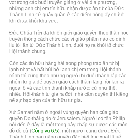
vọt trong các buổi truyền giảng ở vài địa phương,
những anh chị em tín hữu nhận được ân tứ của Đức
Thánh Linh cứ quây quần ở các điểm nóng ấy chứ ít
khi đi xa khỏi khu vực.
Đức Chúa Trời đã khiến giới giáo quyền theo thần học
truyền thống cách chức các vị giáo phẩm nào có dính
líu tới ân tứ Đức Thánh Linh, đuổi họ ra khỏi tổ chức
Hội thánh chung.
Còn các tín hữu hăng hái trong phong trào ân tứ bị
lạnh nhạt và hất hủi bởi anh chị em trong Hội-thánh
mình thì cũng theo những người bị đuổi thành lập các
nhóm tư gia để truyền giáo cách thầm lặng, rồi lan ra
ngoại ô và các tỉnh thành khắp nước; cứ như thế,
nhiều Hội-thánh tư gia ra đời, nhà cầm quyền thì kiêng
nể sự bạo dạn của tín hữu tư gia.
Xứ Samari nằm ở ngoài vùng quyền hạn của giáo
quyền Do-thái-giáo ở Jerusalem. Người có tên Philip
nói đến ở đây là một trong bảy chấp sự được các môn
đồ đề cử (
Công vụ 6:5
), một người cũng được Đức
Thánh Linh ban năng quyền đặc biệt trục xuất lũ uế