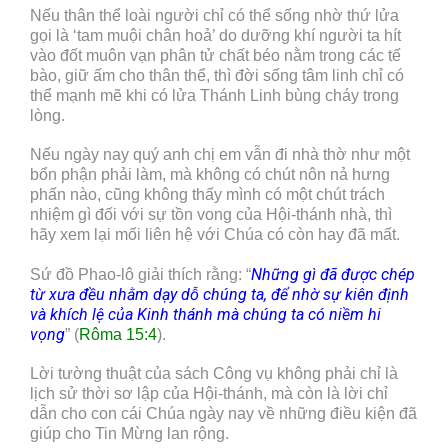
Nếu thân thể loài người chỉ có thể sống nhờ thứ lửa
gọi là ‘tam muội chân hoả’ do dưỡng khí người ta hít
vào đốt muôn vạn phân tử chất béo nằm trong các tế
bào, giữ ấm cho thân thể, thì đời sống tâm linh chỉ có
thể mạnh mẽ khi có lửa Thánh Linh bùng cháy trong
lòng.
Nếu ngày nay quý anh chị em vẫn đi nhà thờ như một
bổn phận phải làm, mà không có chút nôn nả hưng
phấn nào, cũng không thấy mình có một chút trách
nhiệm gì đối với sự tồn vong của Hội-thánh nhà, thì
hãy xem lại mối liên hệ với Chúa có còn hay đã mất.
Những gì đã được chép
Sứ đồ Phao-lô giải thích rằng: “
từ xưa đều nhằm dạy dỗ chúng ta, để nhờ sự kiên định
và khích lệ của Kinh thánh mà chúng ta có niềm hi
vọng
” (
Rôma 15:4
).
Lời tường thuật của sách Công vụ không phải chỉ là
lịch sử thời sơ lập của Hội-thánh, mà còn là lời chỉ
dẫn cho con cái Chúa ngày nay về những điều kiện đã
giúp cho Tin Mừng lan rộng.