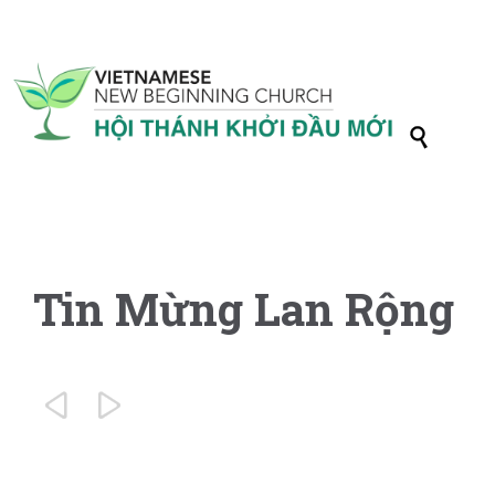

Tin Mừng Lan Rộng

