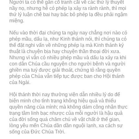
Người ta có thể gân cổ tranh cãi về các thứ lý thuyết
nầy nọ, nhưng hễ có phép lạ xảy ra rành rành, thì mọi
thứ lý luận chê bai hay bác bỏ phép lạ đều phải ngậm
miệng.
Nếu vào thời đại chúng ta ngày nay chẳng nơi nào có
phép mầu, dấu lạ, như Kinh thánh nói, thì chúng ta có
thể đặt nghi vấn về những phép lạ mà Kinh thánh ký
thuật là chuyện bịa hay chuyện thần thoại đời xưa.
Nhưng vì vẫn có nhiều phép mầu và dấu lạ xảy ra khi
con dân Chúa cầu nguyện cho người bệnh và người
ghiền ma tuý được giải thoát, chứng tỏ rằng quyền
phép của Chúa vẫn tiếp tục được ban cho Hội thánh
của Ngài.
Hội thánh thời nay thường viện dẫn nhiều lý do để
biện minh cho tình trạng không hiệu quả và thiếu
quyền năng của mình; mà không dám công nhận thực
trạng tâm linh bạc nhược của mỗi người là hậu quả
của đời sống quá chăm chú về vật chất ở thế gian,
lòng yêu mến Chúa dần dần nguội lạnh, xa cách sự
sống của Đức Chúa Trời.