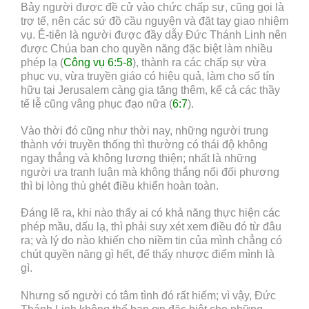
Bảy người được đề cử vào chức chấp sự, cũng gọi là
trợ tế, nên các sứ đồ cầu nguyện và đặt tay giao nhiệm
vụ. Ê-tiên là người được đầy dẫy Đức Thánh Linh nên
được Chúa ban cho quyền năng đặc biệt làm nhiều
phép lạ (
Công vụ 6:5-8
), thành ra các chấp sự vừa
phục vụ, vừa truyền giáo có hiệu quả, làm cho số tín
hữu tại Jerusalem càng gia tăng thêm, kể cả các thầy
tế lễ cũng vâng phục đạo nữa (
6:7
).
Vào thời đó cũng như thời nay, những người trung
thành với truyền thống thì thường có thái độ không
ngay thẳng và không lương thiện; nhất là những
người ưa tranh luận mà không thắng nổi đối phương
thì bị lòng thù ghét điều khiển hoàn toàn.
Đáng lẽ ra, khi nào thấy ai có khả năng thực hiện các
phép mầu, dấu lạ, thì phải suy xét xem điều đó từ đâu
ra; và lý do nào khiến cho niềm tin của mình chẳng có
chút quyền năng gì hết, để thấy nhược điểm mình là
gì.
Nhưng số người có tâm tình đó rất hiếm; vì vậy, Đức