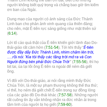
Thánh Linh không thể ban ơn đặc biệt cho những
người không biết quý trọng và chẳng bao giờ tìm kiếm
ơn ban của Ngài.
Dung mạo của người có ánh sáng của Đức Thánh
Linh ban cho phản ảnh vinh quang của thiên đàng;
cho nên, mặt Ê-tiên rực sáng giống như mặt thiên sứ
(
6:14
).
Lời tố cáo quá thật của Ê-tiên khiến giới lãnh đạo Do-
Ê-tiên
thái-giáo rất căm hờn (
7:51-54
). Tới khi thấy “
được đầy dẫy Đức Thánh Linh, nhìm chăm lên trời,
……rồi nói: ‘Kìa tôi thấy các tầng trời mở ra và Con
Người đứng bên phải Đức Chúa Trời
” (
7:55-56
), thì họ
‘
bịt tai, ùa lại lôi ông Ê-tiên ra ngoài để ném đá giết
ông.
Vì đối với Do-thái-giáo, ai nói rằng mình thấy Đức
Chúa Trời, là một sự phạm thượng không thể tha thứ;
vì thế, họ ném đá giết chết Ê-tiên trong sự đồng lòng
của các giáo đồ Do-thái khác (
7:57-58
). Những người
rất cuồng tín ấy vẫn không nhận ra đức nhân ái trong
tâm linh của người bị họ giết (
7:59-60
).