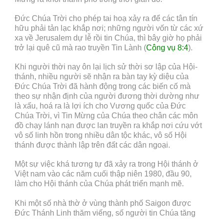
Đức Chúa Trời cho phép tai hoạ xảy ra để các tân tín
hữu phải tản lạc khắp nơi; những người vốn từ các xứ
xa về Jerusalem dự lễ rồi tin Chúa, thì bây giờ họ phải
trở lại quê cũ mà rao truyền Tin Lành (
Công vụ 8:4
).
Khi người thời nay ôn lại lịch sử thời sơ lập của Hội-
thánh, nhiều người sẽ nhận ra bàn tay kỳ diệu của
Đức Chúa Trời đã hành động trong các biến cố mà
theo sự nhận định của người đương thời dường như
là xấu, hoá ra là lợi ích cho Vương quốc của Đức
Chúa Trời, vì Tin Mừng của Chúa theo chân các môn
đồ chạy lánh nạn được lan truyền ra khắp nơi cứu vớt
vô số linh hồn trong nhiều dân tộc khác, vô số Hội
thánh được thành lập trên đất các dân ngoại.
Một sự việc khá tương tự đã xảy ra trong Hội thánh ở
Việt nam vào các năm cuối thập niên 1980, đầu 90,
làm cho Hội thánh của Chúa phát triển mạnh mẽ.
Khi một số nhà thờ ở vùng thành phố Saigon được
Đức Thánh Linh thăm viếng, số người tin Chúa tăng