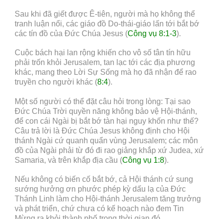
Sau khi đã giết được Ê-tiên, người mà họ không thể
tranh luận nổi, các giáo đồ Do-thái-giáo lấn tới bắt bớ
các tín đồ của Đức Chúa Jesus (
Công vụ 8:1-3
).
Cuộc bách hại lan rộng khiến cho vô số tân tín hữu
phải trốn khỏi Jerusalem, tan lạc tới các địa phương
khác, mang theo Lời Sự Sống mà họ đã nhận để rao
truyền cho người khác (
8:4
).
Một số người có thể đặt câu hỏi trong lòng: Tại sao
Đức Chúa Trời quyền năng không bảo vệ Hội-thánh,
để con cái Ngài bị bắt bớ tàn hại nguy khốn như thế?
Câu trả lời là Đức Chúa Jesus không định cho Hội
thánh Ngài cứ quanh quẩn vùng Jerusalem; các môn
đồ của Ngài phải từ đó đi rao giảng khắp xứ Judea, xứ
Samaria, và trên khắp địa cầu (
Công vụ 1:8
).
Nếu không có biến cố bắt bớ, cả Hội thánh cứ sung
sướng hưởng ơn phước phép kỳ dấu lạ của Đức
Thánh Linh làm cho Hội-thánh Jerusalem tăng trưởng
và phát triển, chứ chưa có kế hoạch nào đem Tin
Mừng ra khỏi thành phố trong thời gian đó.