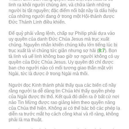
linh ra khỏi người chúng ám, và chữa lành những
người bị tật nguyền; đặc điểm nổi bật nầy là dấu hiệu
của những người đang ở trong một Hội-thánh được
Đức Thánh Linh điều khiển.
Để quỷ phải vâng lệnh, chấp sự Philip phải dựa vào
uy quyền của danh Đức Chúa Jesus mà trục xuất
chúng. Nguyên nhân khiến chúng kêu lớn tiếng lúc bị
trục xuất là vì chúng tức giận nhưng sợ hãi (
8:7
). Bọn
tà linh và uế linh không bao giờ sợ người không có uy
quyền của Đức Chúa Jesus. Uy quyền đó chỉ được
ban cho người nào có mối tương giao thân mật với
Ngài, tức là được ở trong Ngài mà thôi.
Người đọc Kinh thánh phải thấy qua các biến cố nầy
rằng người ta dễ dàng tin Chúa khi thấy quyền phép
của Ngài được thi thố. Kết quả đó diễn ra ở bất cứ nơi
nào Tin Mừng được rao giảng kèm theo quyền năng
của Chúa thể hiện. Không ai có thể bác bỏ các phép lạ
diễn ra trước mắt họ cách công khai và rõ ràng, không
phải là ma thuật.