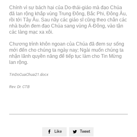
Chính vì sự bách hại của Do-thái-giáo mà đạo Chúa
đã lan rộng khắp vùng Trung Đông, Bắc Phi, Đông Âu,
rồi tới Tây Âu. Sau nầy các giáo sĩ cũng theo chân các
nhà buôn đem đạo Chúa sang vùng Á-Đông, vào tận
các làng mạc xa xôi.
Chương trình khôn ngoan của Chúa đã đem sự sống
mới đến cho chúng ta ngày nay; Ngài muốn chúng ta
nhận lãnh quyền năng để tiếp tục làm cho Tin Mừng
lan rộng.
TinDoCuaChua21.docx
Rev. Dr. CTB
Like
Tweet

