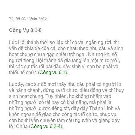
Tín Đồ Của Chúa, bài 21
Công Vụ 8:1-8
Lúc Hội thánh thời sơ lập chỉ có vài ngàn người, thì
vấn đề chia xẻ của cải cho nhau theo nhu cầu và sinh
hoạt chung chưa gặp nhiều trở ngại. Nhưng khi số
người trong Hội thánh đã gia tăng lên một mức mới,
thì các sự rắc rối bắt đầu nảy sinh vì nạn bè phái và
thiếu tổ chức (
Công vụ 6:1
).
Lúc ấy, các sứ đồ mới thấy nhu cầu phải có người lo
về hành chánh, đứng ra tổ chức, điều động và chỉ huy
sinh hoạt chung. Tuy nhiên, họ không nhắm vào
những người có tài hay có khả năng, mà phải là
những người được tiếng tốt, đầy dẫy Thánh Linh và
khôn ngoan để giao cho công tác tổ chức, phục vụ;
còn họ thì vẫn chuyên tâm cầu nguyện và giảng dạy
lời Chúa (
Công vụ 6:2-4
).